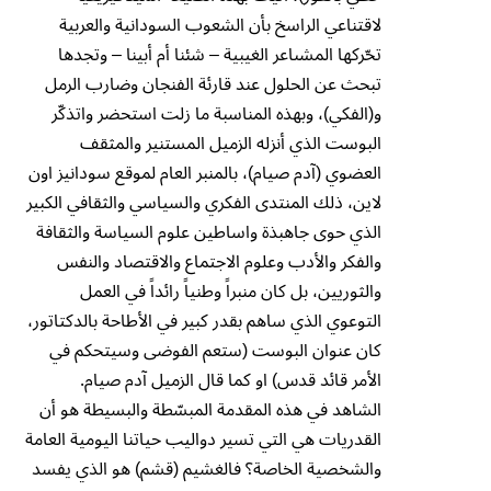
لاقتناعي الراسخ بأن الشعوب السودانية والعربية
تحّركها المشىاعر الغيبية – شئنا أم أبينا – وتجدها
تبحث عن الحلول عند قارئة الفنجان وضارب الرمل
و(الفكي)، وبهذه المناسبة ما زلت استحضر واتذكّر
البوست الذي أنزله الزميل المستنير والمثقف
العضوي (آدم صيام)، بالمنبر العام لموقع سودانيز اون
لاين، ذلك المنتدى الفكري والسياسي والثقافي الكبير
الذي حوى جاهبذة واساطين علوم السياسة والثقافة
والفكر والأدب وعلوم الاجتماع والاقتصاد والنفس
والثوريين، بل كان منبراً وطنياً رائداً في العمل
التوعوي الذي ساهم بقدر كبير في الأطاحة بالدكتاتور،
كان عنوان البوست (ستعم الفوضى وسيتحكم في
الأمر قائد قدس) او كما قال الزميل آدم صيام.
الشاهد في هذه المقدمة المبسّطة والبسيطة هو أن
القدريات هي التي تسير دواليب حياتنا اليومية العامة
والشخصية الخاصة؟ فالغشيم (قشم) هو الذي يفسد