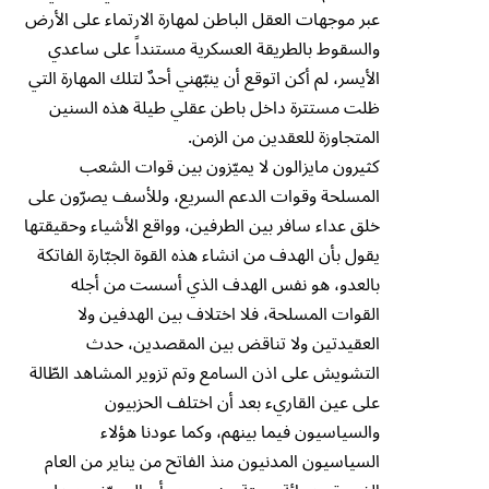
عبر موجهات العقل الباطن لمهارة الارتماء على الأرض
والسقوط بالطريقة العسكرية مستنداً على ساعدي
الأيسر، لم أكن اتوقع أن ينبّهني أحدٌ لتلك المهارة التي
ظلت مستترة داخل باطن عقلي طيلة هذه السنين
المتجاوزة للعقدين من الزمن.
كثيرون مايزالون لا يميّزون بين قوات الشعب
المسلحة وقوات الدعم السريع، وللأسف يصرّون على
خلق عداء سافر بين الطرفين، وواقع الأشياء وحقيقتها
يقول بأن الهدف من انشاء هذه القوة الجبّارة الفاتكة
بالعدو، هو نفس الهدف الذي أسست من أجله
القوات المسلحة، فلا اختلاف بين الهدفين ولا
العقيدتين ولا تناقض بين المقصدين، حدث
التشويش على اذن السامع وتم تزوير المشاهد الطّالة
على عين القاريء بعد أن اختلف الحزبيون
والسياسيون فيما بينهم، وكما عودنا هؤلاء
السياسيون المدنيون منذ الفاتح من يناير من العام