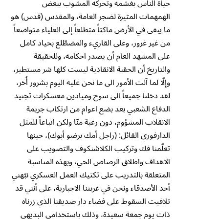
حياة الناس بغشمه وتحركه المشوب ببعض
الهمهمات المثيرة لضجر العامة، والمقدس (قدس) هو
ما يبقى في الأرض ماكثاً متطلعاً إلى العلياء متواضعاً
من غير غرور، وعلى القاريء والمضطّلع بحياد كامل
على المشهد العام أن يصدر احكامه، وللحقيقة
والتاريخ أن الحقبة الانقاذية ليست كلها شر مستطير،
وإلّا لما آلت الأمور الى ما نحن عليه اليوم بشرور أُخر،
لقد دخلنا جميعاً الى سوح وميادين معسكرات تجنيد
الدفاع الشعبي بعد بضع اعوام من ارتكاب جريمة
الانقلاب المشؤوم، دون رغبة منّا ولكن اتباعاً للمثل
الدارفوري القائل: (راجل أمك برضو أبوك)، حينها
تعلّمنا فك وتركيب الكلاشنكوف والتصويب على
الاهداف واطلاق الرصاص الحي، وبهذه المناسبة
المتعلقة بالتدريب على تكتيك العمل العسكري نبّهني
أحد الأصدقاء ونحن في غربتنا الاجبارية، على أنني قد
تلافيت السقوط على فضاء دار صديقنا الذي زرناه
ذات يوم جمعة سعيدة، وذلك باستخدامي البديهي