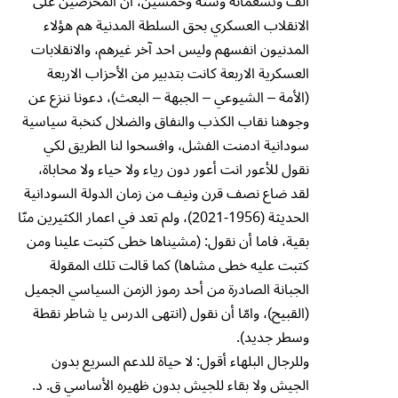
الف وتسعمائة وستة وخمسين، أن المحرّضين على
الانقلاب العسكري بحق السلطة المدنية هم هؤلاء
المدنيون انفسهم وليس احد آخر غيرهم، والانقلابات
العسكرية الاربعة كانت بتدبير من الأحزاب الاربعة
(الأمة – الشيوعي – الجبهة – البعث)، دعونا ننزع عن
وجوهنا نقاب الكذب والنفاق والضلال كنخبة سياسية
سودانية ادمنت الفشل، وافسحوا لنا الطريق لكي
نقول للأعور انت أعور دون رياء ولا حياء ولا محاباة،
لقد ضاع نصف قرن ونيف من زمان الدولة السودانية
الحديثة (1956-2021)، ولم تعد في اعمار الكثيرين منّا
بقية، فاما أن نقول: (مشيناها خطى كتبت علينا ومن
كتبت عليه خطى مشاها) كما قالت تلك المقولة
الجبانة الصادرة من أحد رموز الزمن السياسي الجميل
(القبيح)، وامّا أن نقول (انتهى الدرس يا شاطر نقطة
وسطر جديد).
وللرجال البلهاء أقول: لا حياة للدعم السريع بدون
الجيش ولا بقاء للجيش بدون ظهيره الأساسي ق. د.