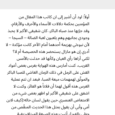
أولاً: اود أن أشير إلى ان كاتب هذا المقال من
المؤمنين بحكمة دلالات الأسماء والأحرف والأرقام،
وقد جرّبها منذ صباه الباكر، كان شقيقي الأكبر لا يحبذ
وجودي بجانبهم وهم يلعبون لعبة الضالة – السيجا –
لأن نبوءتي بهزيمة أحدهما أمام الآخر كانت مؤكدة – لا
أدري إن هو مازال يستحضر هذه الخصيصة أم لا؟
لكني أراها رأي العيان وكأنها قد حدثت بالأمس
القريب، كنت أمارس هذه الهواية بغرس بعض أعواد
القش على الرمل في ذلك الزمان الغاشي للصبا الباكر
والموثّق لهمهمات ميعة الصبا، فبعد ان تتم عملية
الغرس هذه أقول لهما أن فلاناً هو الفائز، وكنت لا
اشفق على شقيقي الأكبر لو اظهر بعض شيء من
الامتعاض العنصري حين يقول لسان حاله:(كيف لابن
أمي وأبي أن يقول بمثل هذا الحديث المنقّص من
حظي بالفوز)، أتيت بهذه الصيغة الميتافيزيقية