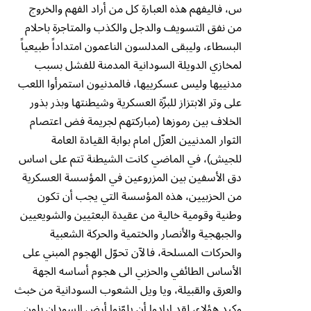
س، فاليفهم هذه العبارة كل من أراد الفهم والخروج
من نفق التسويف والدجل والكذب والمتاجرة باحلام
البسطاء، وليبقى المدلسون الناعمون امتداداً طبيعياً
لمخازي الدويلة السودانية المدمنة للفشل بسبب
مدنييها وليس عسكرييها، فالمدنيون استمرأوا اللعب
على وتر الابتزاز للبزّة العسكرية وشيطنتها وبذر بذور
الخلاف بين رموزها (مباركتهم لجريمة فض اعتصام
الثوار المدنيين العزّل امام بوابة القيادة العامة
للجيش)، في الماضي كانت الشيطنة تتم على اساس
دق الأسفين بين المزروعين في المؤسسة العسكرية
من الحزبيين، هذه المؤسسة التي يجب أن تكون
وطنية وقومية خالية من عقيدة البعثيين والشويعيين
والجبهجية والأنصار والختمية والحركة الشعبية
والحركات المسلحة، فالآن تحوّل الهجوم المبني على
الأساس الطائفي والحزبي الى هجوم أساسه الجهة
والعرق والقبيلة، ويا ويل الشعوب السودانية من خبث
وكيد هؤلاء، لقد ارادوا أن يلوّنوا أرض السودان بلون