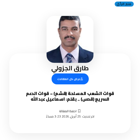
منبر الرأي
طارق الجزولي
عرض كل المقالات
قوات الشعب المسلحة (قشم) – قوات الدعم
السريع (قدس) .. بقلم: اسماعيل عبد الله
اخر تحديث: 25 أبريل, 2026 3:23 مساءً