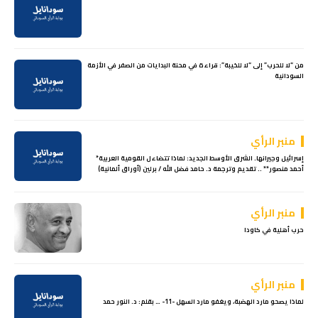
من “لا للحرب” إلى “لا للخيبة”: قراءة في محنة البدايات من الصفر في الأزمة
السودانية
منبر الرأي
إسرائيل وجيرانها. الشرق الأوسط الجديد: لماذا تتضاءل القومية العربية*
أحمد منصور** .. تقديم وترجمة د. حامد فضل الله / برلين (أوراق ألمانية)
منبر الرأي
حرب أهلية في كاودا
منبر الرأي
لماذا يصحو مارد الهضبة، ويغفو مارد السهل -11- … بقلم: د. النور حمد