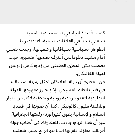
كتب الأستاذ الجامعي د. محمد عبد الحميد
بصفتي باحثاً في العلاقات الدولية، اعتدت ربط
الظواهر السياسية بسياقاتها وخلفياتها، وجدت نفسي
أمام مشهد دبلوماسي أعترف بصعوبة تفسيره، حيث
يصعب تبيّن المغزى الحقيقي من زيارة كامل إدريس
لدولة الفاتيكان.
من المعلوم أن دولة الفاتيكان تمثل رمزية استثنائية
في قلب العالم المسيحي، إذ يتجاوز مفهومها الدولة
التقليدية لتغدو مرجعية روحية وأخلاقية لأكثر من مليار
وثلاثمئة مليون كاثوليكي، كما أن صوتها في قضايا
السلام والإنسانية يفوق كثيراً وزنه رقعتها الجغرافية.
غير أن هذه الزيارة جاءت، للمفارقة، في أعقاب جولة
أفريقية مطوّلة قام بها البابا ليو الرابع عشر، شملت