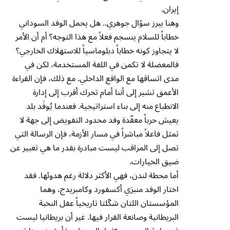
إيران.
وهنا يبرز سؤال جوهري.. هل يحمل الوفد السوداني
خطاباً للسلام ينسجم فعلاً مع هذا التوجه؟ أم أن الأمر
لا يتجاوز كونه خطاباً دبلوماسياً للاستهلاك الخارجي؟
فالمعضلة لا تكمن في اللغة المستخدمة، لكن في
مدى اتساقها مع الواقع الداخلي. مع ذلك، فإن القراءة
الأعمق تشير إلى أننا أمام تحرك أقرب إلى إدارة
الانطباع منه إلى بناء استراتيجية. فعندما يُوفَد بلد
يعيش حرباً معقّدة وفد محدود التفويض إلى جهة لا
تمثل فاعلاً مباشراً في مسار الأزمة، فإن الرسالة التي
تصل إلى المراقب ليست مبادرة بقدر ما هي تعبير عن
ضيق الخيارات.
أما محطة لندن، فهي الأكثر دلالة رغم هدوئها. فقد
اختار الوفد منبرَي أكسفورد وكامبريدج، وهما
المؤسستان اللتان شكّلتا تاريخياً عقل النخبة
البريطانية وصانعة القرار فيها. غير أن بريطانيا ليست