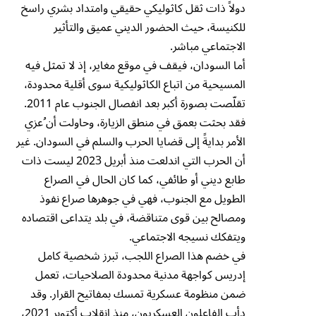
دولاً ذات ثقل كاثوليكي حقيقي وامتداد بشري راسخ
للكنيسة، حيث الحضور الديني عميق والتأثير
الاجتماعي مباشر.
أما السودان، فيقف في موقع مغاير، إذ لا تمثل فيه
المسيحية من اتباع الكاثوليكية سوى أقلية محدودة،
تقلّصت بصورة أكبر بعد انفصال الجنوب عام 2011.
فقد بحثت بعمق في منطق الزيارة، وحاولت أن ُعزي
الأمر بدايةً إلى قضايا الحرب والسلم في السودان. غير
أن الحرب التي اندلعت منذ أبريل 2023 ليست ذات
طابع ديني أو طائفي، كما كان الحال في الصراع
الطويل مع الجنوب، فهي في جوهرها صراع نفوذ
ومصالح بين قوى متناقضة، في بلد يتداعى اقتصاده
ويتفكك نسيجه الاجتماعي.
في خضم هذا الصراع اللجب، تبرز شخصية كامل
إدريس كواجهة مدنية محدودة الصلاحيات، تعمل
ضمن منظومة عسكرية تمسك بمفاتيح القرار. وقد
دأب الفاعلون العسكريون، منذ انقلاب أكتوبر 2021،