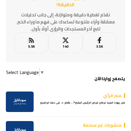
الدقيقة!
نقدّم تغطية دقيقة ومتوازنة، إلى جانب تحليلات
معمّقة وآراء متنوعة تساعدك على فهم ما وراء الخبر.
تابع آخر المستجدات والرؤى أولًا بأول.
5.5K
140
3.5K
Select Language
▼
يتصفح زوارنا الآن
منبر الرأي
هل يهدد السيد عرمان فرص الرئيس البشير؟! … بقلم: د. على حمد ابراهيم
منشورات غير مصنفة