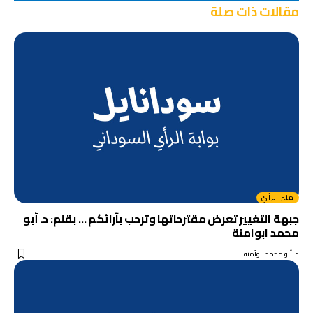
مقالات ذات صلة
منبر الرأي
جبهة التغيير تعرض مقترحاتها وترحب بآرائكم … بقلم: د. أبو
محمد ابوامنة
د. أبو محمد ابوآمنة