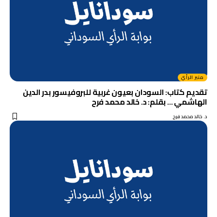
منبر الرأي
تقديم كتاب: السودان بعيون غربية للبروفيسور بدر الدين
الهاشمي … بقلم: د. خالد محمد فرح
د. خالد محمد فرح