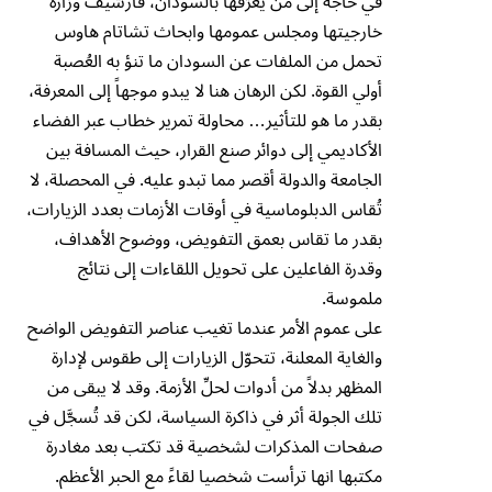
في حاجة إلى من يعرّفها بالسودان، فأرشيف وزارة
خارجيتها ومجلس عمومها وابحاث تشاتام هاوس
تحمل من الملفات عن السودان ما تنؤ به العُصبة
أولي القوة. لكن الرهان هنا لا يبدو موجهاً إلى المعرفة،
بقدر ما هو للتأثير… محاولة تمرير خطاب عبر الفضاء
الأكاديمي إلى دوائر صنع القرار، حيث المسافة بين
الجامعة والدولة أقصر مما تبدو عليه. في المحصلة، لا
تُقاس الدبلوماسية في أوقات الأزمات بعدد الزيارات،
بقدر ما تقاس بعمق التفويض، ووضوح الأهداف،
وقدرة الفاعلين على تحويل اللقاءات إلى نتائج
ملموسة.
على عموم الأمر عندما تغيب عناصر التفويض الواضح
والغاية المعلنة، تتحوّل الزيارات إلى طقوس لإدارة
المظهر بدلاً من أدوات لحلِّ الأزمة. وقد لا يبقى من
تلك الجولة أثر في ذاكرة السياسة، لكن قد تُسجَّل في
صفحات المذكرات لشخصية قد تكتب بعد مغادرة
مكتبها انها ترأست شخصيا لقاءً مع الحبر الأعظم.