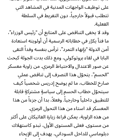
على توظيف الواجهات المدنية في المشاهد التي
تتطلب قبولاً خارجياً، دون التفريط في السلطة
الفعلية.
وقد لا يخفى التناقض على المتابع أن “رئيس الوزراء”،
ما فتأ يكرّر في خطاباته الرسمية أن أولويته استعادة
أمن الدولة “بإنهاء التمرد”، ترأس بنفسه وفداً التقى
البابا في لقاء بروتوكولي، ومع ذلك بدت الجولة كبحث
عن صور الاعتدال والاحتياط الرمزي. من زاوية معسكر
“الحسم”، يتحوّل هذا التصرف إلى تناقض عملي
صارخ للخطاب، ما لم يوضح إدريس شخصياً كيف
سيتحوّل خطاب الحسم إلى سياسةٍ مشتركةٍ قابلة
للتطبيق داخلياً وخارجياً. وفعلاً، بدا أن جزءاً من هذا
المعسكر قد استاء من هذا التحول الرمزي.
من هذه الزاوية، يمكن قراءة زيارة الفاتيكان على أكثر
من مستوى. فعلى المستوى الأول، تبدو كاستهلاك
دبلوماسي للداخل السوداني، يهدف إلى الإيحاء