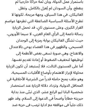
باستمرار عمل الدولة، وبأن ثمة حراكاً خارجياً لم
ينقطع، وأن السودان لم يُعزل بالكامل. وتظل
الفاتيكان، في هذا السياق، وجهة مريحة، لكونها لا
تطرح الأسئلة السياسية الضاغطة التي تطرحها عواصم
القرار الكبرى. وعلى مستوى ثانٍ، قد تحمل الزيارة
رسالة ناعمة إلى الرأي العام الغربي، لا سيما الأوروبي،
حيث تشكّل الفاتيكان بوابة رمزية إلى الوجدان
المسيحي. والظهور في هذا الفضاء يوحي بالاعتدال
والانفتاح، وهي صورة تسعى بعض الأنظمة إلى
توظيفها لتخفيف الضغوط أو إعادة تقديم نفسها.
أما على المستوى الثالث، فلا يُستبعد أن تكون الزيارة
محاولة لإبراز الاهتمام بأوضاع الأقليات المسيحية،
وهو ملف يمنح حامله قدراً من الشرعية الأخلاقية في
المحافل الدولية. وتزداد دلالة الزيارة عند استحضار
شخصية البابا ليو الرابع عشر، الذي تبنّى منذ بداية
حبريته خطاباً واضحاً في الدعوة إلى السلام. وقد ظهر
ذلك جلياً في مواقفه مع ادارة ترمب في حربه ضد