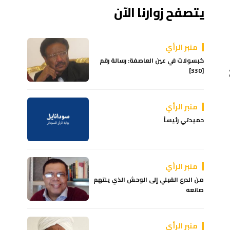
يتصفح زوارنا الآن
منبر الرأي
كبسولات في عين العاصفة: رسالة رقم
[330]
منبر الرأي
حميدتي رئيساً
منبر الرأي
من الدرع القبلي إلى الوحش الذي يلتهم
صانعه
منبر الرأي