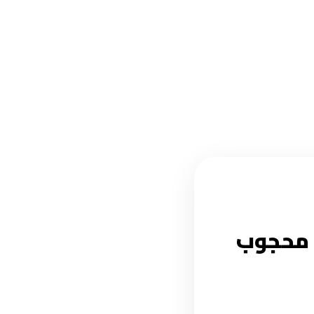
د محجوب