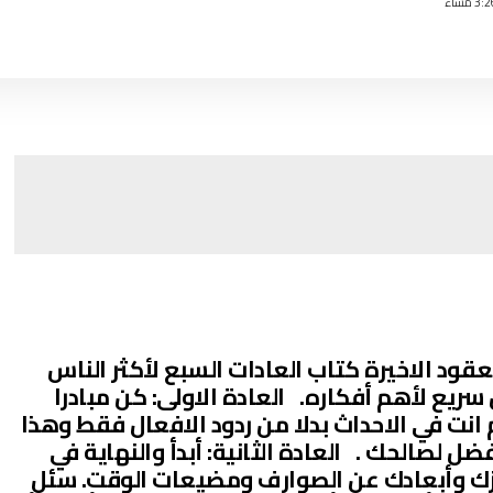
عقود الاخيرة كتاب العادات السبع لأكثر الناس
يع لأهم أفكاره. العادة الاولى: كن مبادرا
نت في الاحداث بدلا من ردود الافعال فقط وهذا
لصالحك . العادة الثانية: أبدأ والنهاية في
زك وأبعادك عن الصوارف ومضيعات الوقت. سئل