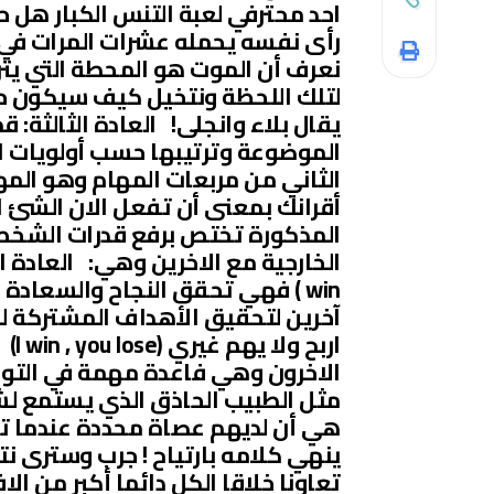
احد محترفي لعبة التنس الكبار هل 
رأى نفسه يحمله عشرات المرات في
نعرف أن الموت هو المحطة التي يتر
لتلك اللحظة ونتخيل كيف سيكون حال
يقال بلاء وانجلى! العادة الثالثة: 
الموضوعة وترتيبها حسب أولويات ا
الثاني من مربعات المهام وهو المه
أقرانك بمعنى أن تفعل الان الشئ ال
المذكورة تختص برفع قدرات الشخص ال
win ) فهي تحقق النجاح والسعاد
آخرين لتحقيق الأهداف المشتركة لل
ارب
الاخرون وهي فاعدة مهمة في التواص
مثل الطبيب الحاذق الذي يستمع لش
هي أن لديهم عصاة محددة عندما ت
ينهي كلامه بارتياح ! جرب وسترى نت
تعاونا خلاقا الكل دائما أكبر من الا