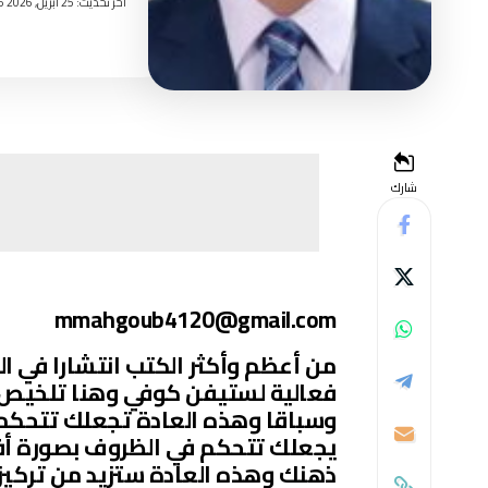
اخر تحديث: 25 أبريل, 2026 3:26 مساءً
شارك
mmahgoub4120@gmail.com
من أعظم وأكثر الكتب انتشارا في ال
فعالية لستيفن كوفي وهنا تلخيص سر
وسباقا وهذه العادة تجعلك تتحكم ا
يجعلك تتحكم في الظروف بصورة أفضل 
ذهنك وهذه العادة ستزيد من تركي