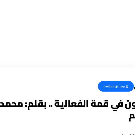
عرض كل المقالات
 في قمة الفعالية .. بقلم: محم
م