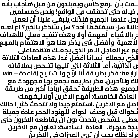
حلمت بأن ترفع كأس ويمبلدون من قبل؟فأجاب بأنه
 خياله حتى تحققت في الواقع! ونحن كمسلمين
جل عندها الجميع فلذلك ينبغي علينا أن نعمل
نا! هل سيفتقدنا أحد ؟ هل سنذكر بالخير؟ أم لعله
قم بالاشياء المهمة أولا وهذه تنفيذ فعلي للأهداف
لأهمية. وأفضل شئ يذكر هنا هو الاهتمام بالمربع
م غير العاجل الامر الذي يجعلك متقدماعلى
ذي يجعلك إنسانا أفضل غدا. هذه العادات الثلاثة
ذاتية، أما الثلاثة التي تليها تتلخص بعلاقاته
الخارجية مع الاخرين وهي: العادة الرابعة: فكر بطريقة أنا اربح وانت تربح (قاعدة win –
ة لك وللآخرين. فكر بطريقة تجمع بها مجهودك مع
جميع. هذه الطريقة تحقق ارباحا أكبر من طريقة
ح ولا يهم غيري (I win , you lose) العادة الخامسة: أفهم الاخرين أولا ليفهمك
ل مع الاخرين .استمتع جيدا ولا تتحدث كثيرا حالك
كواك قبل وصف الدواء. للهنود الحمر عادة جميلة
عطى للشخص يتحدث دون ان يقاطعه الاخرون حتى
يجة مبهرة. العادة السادسة: تعاون مع الاخرين
فراد لذلك يجب أن ترى الميزات في الاخرين