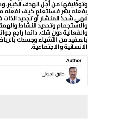
وتوظيفها من أجل الهدف الكبير. وكان
يفعله بشر فسنتعلم كيف نفعله مثله
فهي شحذ المنشار أو تجديد الذات ف
والاستجمام وتحديد النشاط والهمة و 
والفعالية دون شك. دائما راجع جوان
بالمفيد من الأشياء وجسدك بالرياض
الانسانية والاجتماعية.
Author
طارق الجزولي