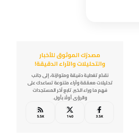
مصدرُك الموثوق للأخبار
والتحليلات والآراء الدقيقة!
نقدّم تغطية دقيقة ومتوازنة، إلى جانب
تحليلات معمّقة وآراء متنوعة تساعدك على
فهم ما وراء الخبر. تابع آخر المستجدات
والرؤى أولًا بأول.
5.5K
140
3.5K