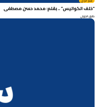
منبر الرأي
“خلف الكواليس” .. بقلم: محمد حسن مصطفى
طارق الجزولي