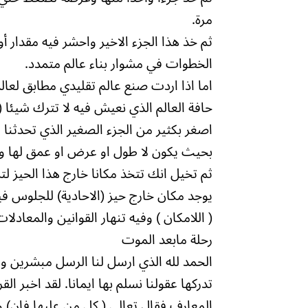
مرة.
الخطوات في مشوار بناء عالم متمدد.
اما اذا اردت صنع عالم تقليدي مطابق لعال
حافة العالم الذي نعيش فيه لا تترك شيئا
اصغر بكثير من الجزء الصغير الذي تحدثنا
بحيث يكون لا طول او عرض او عمق لها ولا حجم لها
ثم تخيل انك تتخذ مكانا خارج هذا الحيز لتس
يوجد مكان خارج حيز (الاحادية) للجلوس فيه 
( اللامكان ) وفيه تنهار القوانين والمعادل
رحلة مابعد الموت
الحمد لله الذي ارسل لنا الرسل مبشرين ومن
تدركها عقولنا نسلم بها ايمانا. لقد اخبر 
المعارف فقال تعالي ( كل من عليها فان) وه