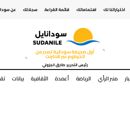
اختياراتنا لك
اهتماماتك
قائمة القراءة
سجلاتك
عن سودان
أول صحيفة سودانية تصدر من
الخرطوم عبر الانترنت
رئيس التحرير: طارق الجزولي
بار
منبر الرأي
الرياضة
أعمدة
الثقافية
بيانات
تقا