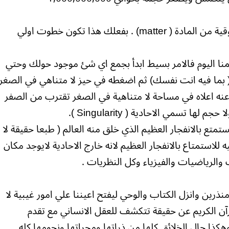
ثم خذ هذا الجزء الاخير واحشر فيه مقدار أوقية من المادة ( matter) . بفعلك هذا تكون خطوت اولي
منا اليوم فالامر بسيط ابدأ بجمع اي شئ موجود حولك وحتي
 ( بما فيه انت نفسك) ثم اضغطه في حيز لا متناهي في الصغر
 عنه اعلاه في مساحة لا متناهية في الصغر تقترب من الصفر
 تسمي الاحادية ( Singularity ).
تمتع بالانفجار العظيم الذي خلق منه العالم ( طبعا حقيقة لا
للاستمتاع بالانفجار العظيم لانه خارج الاحادية لايوجد مكان
ات والرياضيات والفيزياء وكل النظريات .
ذرين وانزل الكتاب والوحي ليفتح اعيننا علي امور غيبية لا
القرآن الكريم عن حقيقة تتكشف للعقل الانساني مع تقدم
كذا حال الخلائق كلها من ذراتها ومجراتها ونجومها كله