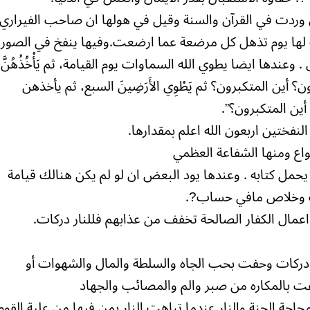
وال وردت في القرآن والسنة وقيل في هولها ان صاحب الفيراري
 لها يوم تذهل كل مرضعة عما ارضعت.وفيها ينفخ في الصور
ها ايضا يطوي الله السماوات يوم القيامة، ثم يَأْخُذُهُنَّ
ن؟ أين المتكبرون؟ ثم يَطْوِي الأَرَضِينَ السبع، ثم يأخذهن
 أين المتكبرون؟”.
 النفختين اربعون الله اعلم بمقدارها.
نواع ومنها الشفاعة العظمي
حمل كتابه . وعندها يود البعض ان لو لم يكن هنالك قيامة
وت وخلاص مافي حساب?.
 اعمال الكفار الصالحة تخفف من عذابهم فللنار دركات.
 ودركات وحفت بحب الجاه والسلطة والمال والشهوات أو
حفت بالمكاره من صبر والم والمصائب والجهاد
جة الجنة والنار عندما تباهت النار بمن فيها من علية القوم