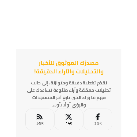
مصدرُك الموثوق للأخبار
والتحليلات والآراء الدقيقة!
نقدّم تغطية دقيقة ومتوازنة، إلى جانب
تحليلات معمّقة وآراء متنوعة تساعدك على
فهم ما وراء الخبر. تابع آخر المستجدات
والرؤى أولًا بأول.
5.5K
140
3.5K