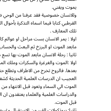
يموت ويفني.
وللانسان خصوصية فقد عرفنا من الوحي ضرو
القرطبي كتابا قيما اسماه التذكرة بأحوال 
تلك المعارف .
اولا : يمر الانسان بست مراحل او عوالم كالأت
مابعد الموت او البرزخ ثم البعث والحساب وا
ثانيا : رحلة الانسان مابعد الموت بها تسع 
اولا :الموت والغرغرة والسكرات وملك الموت
بعدها. فالروح تخرج من الاطراف وتطلع حت
العجيب ان الدرسات العلمية الحديثة كشفت
الموت الي السماء وتعود قبل الانتهاء م
والدراسات العلمية والعلماء يعتقدون ان ال
قبل الموت.
ثانيا: بروتكولات القبر من الاستقبال وغيره 