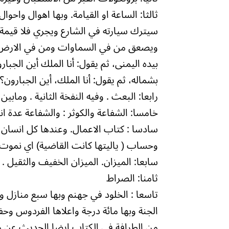
ثالثا: الساعة او القيامة. وبها اهوال واح
سيترك سيارته في الشارع ويجري فلا قيمة
ويصعق من في السماوات ومن في الارض . وعند
بيده اليمنى، ثم يقول: أنا الملك أين الجبارو
بشماله، ثم يقول: أنا الملك، أين الجبارون؟
رابعا: البعث . وفيه النفخة الثانية . ومابين
خامسا: الشفاعة والكوثر : والشفاعة عدة ا
سادسا : كتاب الاعمال. وعندها كل انسان ي
وحساب ( ياليتها كانت القاضية) اي نم
سابعا: الميزان. الميزان الخفيف والثقيل .
ثامنا: الصراط
تاسعا : الخلود في جهنم وبها سبع منازل
الجنة وبها مائة درجة واعلاها الفردوس و
من الطرافة في الكتاب ايضا الحديث عن محا