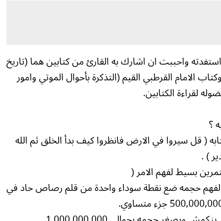
ستفدته واحببت ان اشارك به القارئ من كتابين هما (تاريخ
ب الامام القرطبي القيم (التذكرة بأحوال الموتي وامور
ضوله لقراءة الكتابين.
به ( قل سيروا في الارض فانظروا كيف بدأ الخلق ثم الله
ر ) .
تمرين بسيط لفهم الامر (
 ولفهم حجمه ضع نقطة سوداء واحدة من قلم رصاص حاد في
ويصغر حجمه بحوالي 1,000,000,000