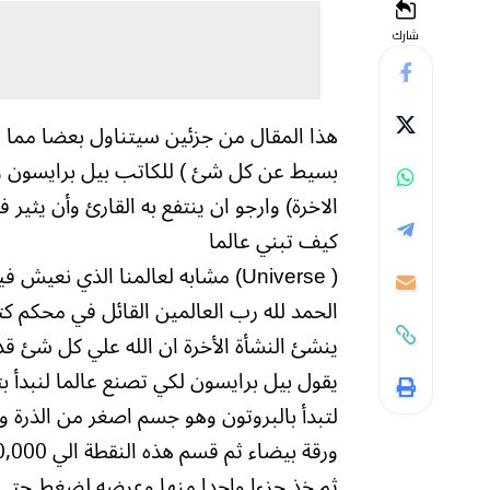
شارك
هذا المقال من جزئين سيتناول بعضا مما ا
بسيط عن كل شئ ) للكاتب بيل برايسون وكتا
الاخرة) وارجو ان ينتفع به القارئ وأن يثير ف
كيف تبني عالما
‏( Universe) مشابه لعالمنا الذي نعيش فيه ؟
الحمد لله رب العالمين القائل في محكم كتا
ينشئ النشأة الأخرة ان الله علي كل شئ قدي
يقول بيل برايسون لكي تصنع عالما لنبدأ ب
لتبدأ بالبروتون وهو جسم اصغر من الذرة
ورقة بيضاء ثم قسم هذه النقطة الي 500,000,000,000 جزء متساوي.
ثم خذ جزءا واحدا منها وعرضه لضغط حتي ينكمش 