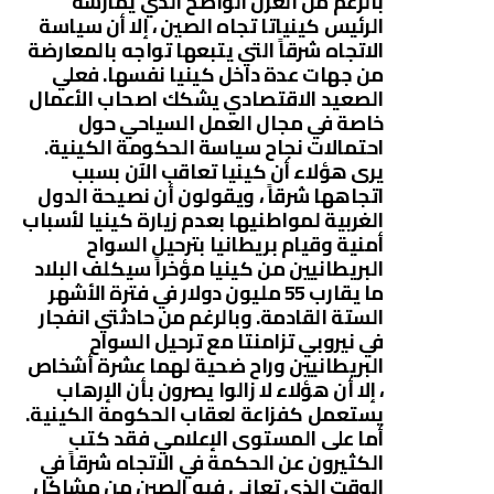
بالرغم من الغزل الواضح الذي يمارسه
الرئيس كينياتا تجاه الصين ، إلا أن سياسة
الاتجاه شرقاً التي يتبعها تواجه بالمعارضة
من جهات عدة داخل كينيا نفسها. فعلي
الصعيد الاقتصادي يشكك اصحاب الأعمال
خاصة في مجال العمل السياحي حول
احتمالات نجاح سياسة الحكومة الكينية.
يرى هؤلاء أن كينيا تعاقب الآن بسبب
اتجاهها شرقاً ، ويقولون أن نصيحة الدول
الغربية لمواطنيها بعدم زيارة كينيا لأسباب
أمنية وقيام بريطانيا بترحيل السواح
البريطانيين من كينيا مؤخراً سيكلف البلاد
ما يقارب 55 مليون دولار في فترة الأشهر
الستة القادمة. وبالرغم من حادثتي انفجار
في نيروبي تزامنتا مع ترحيل السواح
البريطانيين وراح ضحية لهما عشرة أشخاص
، إلا أن هؤلاء لا زالوا يصرون بأن الإرهاب
يستعمل كفزاعة لعقاب الحكومة الكينية.
أما على المستوى الإعلامي فقد كتب
الكثيرون عن الحكمة في الاتجاه شرقاً في
الوقت الذي تعاني فيه الصين من مشاكل