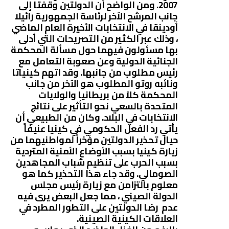
2007. ومن الواضح أن الدولتين وقفتا إلى
جانب المرشح الآخر لرئاسة الجمهورية رائيلا
أودينقا في الانتخابات الأخيرة العام الماضي
، وذلك عبر الكثير من التصريحات التي أدلى
بها مسئولون فيهما حول مسألة المحكمة
الجنائية الدولية وعن صعوبة التعامل مع
رئيس مطلوب من جانبها. وقد اتهم كينياتا
ونائبه روتو المطلوب هو الآخر من جانب
المحكمة كلاً من بريطانيا والولايات
المتحدة بالسعي نحو التأثير على نتائج
الانتخابات في البلاد. وكان من الطبيعي أن
يأتي رد الفعل الحكومي في كينيا عنيفاً
حيال تحذير الدولتين مؤخراً لمواطنيهما من
زيارة كينيا بسبب الأوضاع الأمنية المتردية
بسبب الحرب على تنظيم شباب المجاهدين
الصومالي. وقد جاء هذا التحذير كما هو
معلوم بالتزامن مع زيارة رئيس مجلس
الدولة الصيني ، مما جعل البعض يرى فيه
عدم رضا الدولتين على التطور المطرد في
العلاقات الكينية الصينية.