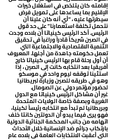
إقامته كان يتلخص في استغلال خيرات
الإقليم بما يساعدها على تمويل فرض
سيطرتها عليه ، “أي أنه كان علينا أن
نتحمل تكلفة استعمارنا” على حد قول
الرئيس. أكد الرئيس كينياتا أن بلاده وجدت
في الصين شريكاً قادراً وراغباً في تحقيق
التنمية الاقتصادية والاجتماعية التي
تعمل حكومته جاهدة من أجلها. المعروف
أن أول رحلة قام بها الرئيس كينياتا خارج
أفريقيا بعد انتخابه كانت إلى الصين ، إذا
استثينا توقفه ليوم واحد في موسكو
وهو في طريقه للصين وزيارة لبريطانيا
لحضور مؤتمر دولي عن الصومال.
غير أن مشاكل الرئيس كينياتا مع الدول
الغربية وبصفة خاصة الولايات المتحدة
وبريطانيا لم تبدأ مع انتخابه رئيساً لكينيا،
فهو يرى فيما يبدو أن الدولتين كانتا خلف
اتهامه من جانب المحكمة الجنائية الدولية
بارتكاب جرائم ضد الإنسانية خلال الأحداث
التي أعقبت الانتخابات العامة في بلاده عام