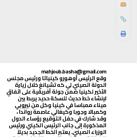
mahjoub.basha@gmail.com
وقع الرئيس أوهورو كينياتا ورئيس مجلس
الدولة الصيني لي كه تشيانغ خلال زيارة
الأخير لكينيا ضمن جولة أفريقية على اتفاقٍ
لإنشاء خط حديث للسكة حديد يربط بين
ميناء ممباسا في كينيا وكل من نيروبي
وكمبالا وجوبا وكيغالي عاصمة رواندا ،
وقد شارك في حفل التوقيع رؤساء الدول
المذكورة إلى جانب الرئيس الكيني ورئيس
الوزراء الصيني. يعتبر الخط الجديد بديلاً