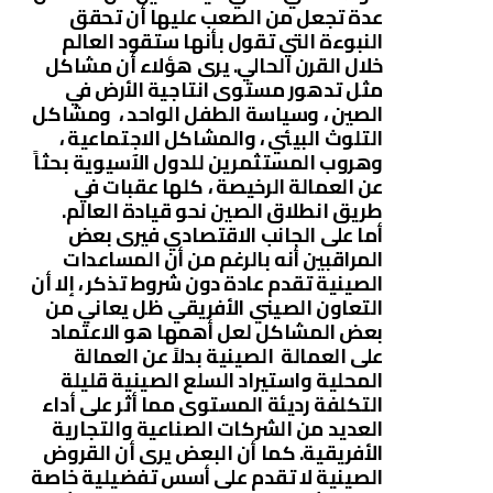
عدة تجعل من الصعب عليها أن تحقق
النبوءة التي تقول بأنها ستقود العالم
خلال القرن الحالي. يرى هؤلاء أن مشاكل
مثل تدهور مستوى انتاجية الأرض في
الصين ، وسياسة الطفل الواحد ، ومشاكل
التلوث البيئي ، والمشاكل الاجتماعية ،
وهروب المستثمرين للدول الآسيوية بحثاً
عن العمالة الرخيصة ، كلها عقبات في
طريق انطلاق الصين نحو قيادة العالم.
أما على الجانب الاقتصادي فيرى بعض
المراقبين أنه بالرغم من أن المساعدات
الصينية تقدم عادة دون شروط تذكر ، إلا أن
التعاون الصيني الأفريقي ظل يعاني من
بعض المشاكل لعل أهمها هو الاعتماد
على العمالة الصينية بدلاً عن العمالة
المحلية واستيراد السلع الصينية قليلة
التكلفة رديئة المستوى مما أثر على أداء
العديد من الشركات الصناعية والتجارية
الأفريقية. كما أن البعض يرى أن القروض
الصينية لا تقدم على أسس تفضيلية خاصة