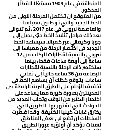
المنطقة في عام 1909 مستغلاً القطار
المذكور.
من المتوقع أن تكتمل المرحلة الأولى من
الخط الجديد والتي تربط بين ممباسا
والعاصمة نيروبي في عام 2017 ، ثم تتوالى
بعد ذلك مراحل تنفيذ الخط حتى يصل إلى
جوبا وكيقالي عبر كمبالا. سيساعد الخط
الجديد في اختصار الرحلة من ممباسا إلى
نيروبي بالنسبة لقطارات الركاب من 12
ساعة إلى أربعة ساعات فقط ، بينما
ستختصر ذات الرحلة بالنسبة لقطارات
البضاعة من 36 ساعة حالياً إلى ثماني
ساعات. يتوقع كذلك أن يساهم الخط في
تخفيف الزحام على الطرق البرية الرابطة بين
المدينتين بصورة كبيرة مما يساعد على
اختصار الكثير من الوقت وتجنب العديد من
الحوادث التي اشتهر بها الطريق الذي
يخترق غابات كينيا الكثيفة. وقد اضطرت
السلطات أن تضع في بعض المناطق
لافتات تؤكد أن أولوية عبور الطريق