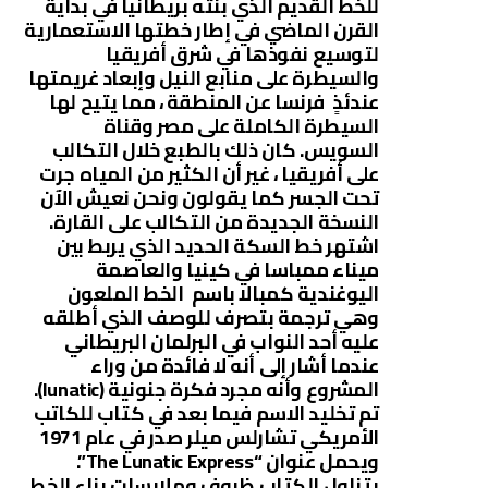
للخط القديم الذي بنته بريطانيا في بداية
القرن الماضي في إطار خطتها الاستعمارية
لتوسيع نفوذها في شرق أفريقيا
والسيطرة على منابع النيل وإبعاد غريمتها
عندئذٍ فرنسا عن المنطقة ، مما يتيح لها
السيطرة الكاملة على مصر وقناة
السويس. كان ذلك بالطبع خلال التكالب
على أفريقيا ، غير أن الكثير من المياه جرت
تحت الجسر كما يقولون ونحن نعيش الآن
النسخة الجديدة من التكالب على القارة.
اشتهر خط السكة الحديد الذي يربط بين
ميناء ممباسا في كينيا والعاصمة
اليوغندية كمبالا باسم الخط الملعون
وهي ترجمة بتصرف للوصف الذي أطلقه
عليه أحد النواب في البرلمان البريطاني
عندما أشار إلى أنه لا فائدة من وراء
المشروع وأنه مجرد فكرة جنونية (lunatic).
تم تخليد الاسم فيما بعد في كتاب للكاتب
الأمريكي تشارلس ميلر صدر في عام 1971
ويحمل عنوان “The Lunatic Express”.
يتناول الكتاب ظروف وملابسات بناء الخط