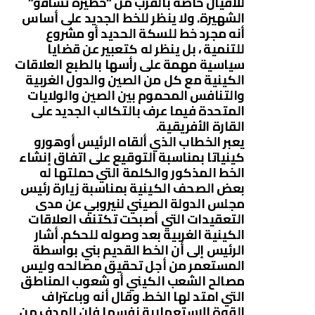
للأفيال خاصة بالقرب من “حظيرة تساﭬو”
الشهيرة. ولا ينظر للخط الجديد على أساس
أنه مجرد خط للسكة الحديد أو مشروع
للتنمية ، بل ينظر له كتعبير عن قضايا
سياسية مهمة على رأسها بالطبع العلاقات
الكينية مع كل من الصين والدول الغربية
والتنافس المحموم بين الصين والولايات
المتحدة فيما عرف بالتكالب الجديد على
القارة الأفريقية.
يعبر الخطاب الذي ألقاه الرئيس أوهورو
كينياتا بمناسبة التوقيع على اتفاق إنشاء
الخط المذكور والكلمة التي حملتها له
بعض الصحف الكينية بمناسبة زيارة رئيس
مجلس الدولة الصيني لنيروبي عن مدى
التعقيدات التي أصبحت تكتنف العلاقات
الكينية الغربية بعد وصوله للحكم. أشار
الرئيس إلى أن الخط القديم بني بواسطة
المستعمر من أجل تحقيق مصالحه وليس
مصالح الشعب الكيني أو شعوب المناطق
التي امتد لها الخط. وقال أنه وباعتراف
القوة الاستعمارية نفسها فإن الهدف من