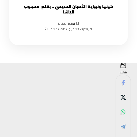
كينيا ونهاية الثعبان الحديدي .. بقلم: محجوب
الباشا
اخر تحديث: 19 مايو, 2014 1:14 مساءً
شارك