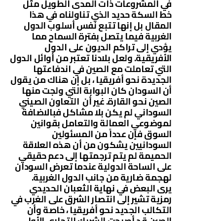
في المشروعات ذات المدى الطويل مثل
خط السكة حديد الذي تناولناه في هذا
المقال بل إنها تتبع نفس أسلوب الدول
الغربية فيما يتصل بفترة السماح مما
يؤدي إلى تراكم الديون على الدول
الأفريقية. ولعل بلادنا تعتبر من أوائل الدول
التي تعاملت مع الصين في اندفاعتها
الجديدة نحو أفريقيا ، بل إن هناك من يقول
أن السودان كان البوابة التي ولجت منها
الصين نحو القارة. غير أن التعاون الصيني
السوداني لم يكن بلا مشاكل فبالاضافة
لموضوعي العمالة والتعامل بقوانين
السوق فإن عدداً من المسئولين
السودانيين يشكون من أن هذه العلاقة
الحميمة لم يتم ترجمتها إلى دعم حقيقي
على الساحة الدولية عندما تعرض السودان
لهجمة ضارية من جانب الدول الغربية.
يرى البعض في نهاية الثعبان الحديدي
رمزية تشير إلى انتصار الشرق على الغرب في
التكالب الجديد نحو أفريقيا ، خاصة وأن
الصين قد أصبحت الشريك التجاري الأول