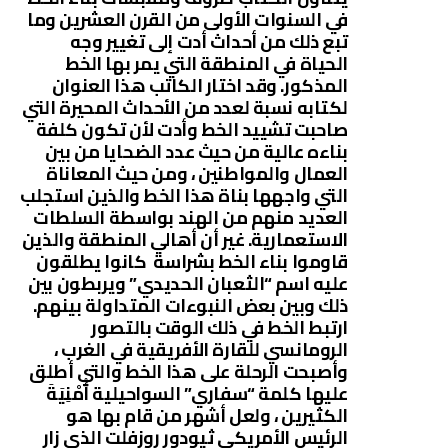
في السنوات الأولى من القرن العشرين وما
تبع ذلك من أحداث أدت إلى تغيير وجه
الحياة في المنطقة التي يمر بها الخط
المذكور. وقد اختار الكاتب هذا العنوان
لكتابه نسبة لعدد من الأحداث المحيرة التي
صاحبت تشييد الخط وأدت لأن تكون كلفة
بناءه عالية من حيث عدد الضحايا من بين
العمال والمواطنين ، ومن حيث المعاناة
التي واجهها بناة هذا الخط والذين استجلب
العديد منهم من الهند بواسطة السلطات
الاستعمارية. غير أن أهالي المنطقة والذين
قاوموا بناء الخط بشراسة كانوا يطلقون
عليه اسم “الثعبان الحديدي” ويربطون بين
ذلك وبين بعض النبوءات المتداولة بينهم.
ارتبط الخط في ذلك الوقت بالتصور
الرومانسي للقارة الأفريقية في الغرب ،
وأصبحت الرحلة على هذا الخط والتي أطلق
عليها كلمة “سفاري” السواحيلية أُمْنِيَةَ
الكثيرين ، ولعل أشهر من قام بها هو
الرئيس الأمريكي ثيودور روزفلت الذي زار