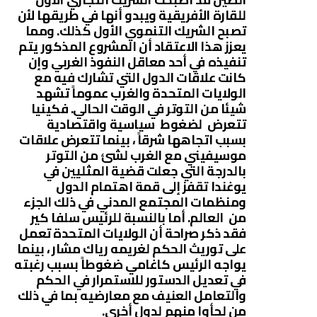
للقارة الأفريقية ويبدو أنها في طريقها لأن
تصبح الشريك التنموي الأول كذلك. ومما
يعزز هذا الاعتقاد أن المشروع المذكور يتم
تنفيذه في أحد معاقل النفوذ الغربي وإن
كانت علاقات الدول التي تشارك فيه مع
الولايات المتحدة والغرب عموماً تشهد
شيئا من التوتر في الوقت الحالي. فكينيا
تتعرض لضغوط سياسية واقتصادية
بسبب اتجاهها شرقاً ، بينما تتعرض علاقات
موسيفيني مع الغرب لشئ من التوتر
بالدرجة التي جعلت قضية المثليين في
يوغندا تقفز إلى قمة اهتمام الدول
ومنظمات المجتمع المدني في ذلك الجزء
من العالم. أما بالنسبة للرئيس سلفا كير
فقد ذكر صراحة أن الولايات المتحدة تعمل
على توريث الحكم لغريمه رياك مشار ، بينما
يواجه الرئيس كاغامي ضغوطاً بسبب رغبته
في تعديل الدستور للاستمرار في الحكم
والتعامل العنيف مع معارضيه بما في ذلك
من لجأوا منهم لدول أخرى.