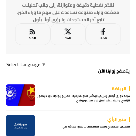
نقدّم تغطية دقيقة ومتوازنة، إلى جانب تحليلات
معمّقة وآراء متنوعة تساعدك على فهم ما وراء الخبر.
تابع آخر المستجدات والرؤى أولًا بأول.
5.5K
140
3.5K
Select Language
▼
يتصفح زوارنا الآن
الرياضة
قرعة دوري أبطال إفريقيا وكأس الكونفدرالية : المريخ يواجه باور ديناموز
الزامبي والهلال ضد آيغل نوار بطل بوروندي
منبر الرأي
المجلس العسكري ولعبة التناقضات .. بقلم: عبدالله علي