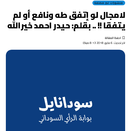
منشورات غير مصنفة
لامجال لو إتفق طه ونافع أو لم
يتفقا !! .. بقلم: حيدر احمد خيرالله
اخر تحديث: 6 مايو, 2018 8:13 صباحًا