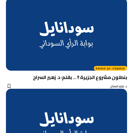
منشورات غير مصنفة
بنطلون مشروع الجزيرة !! … بقلم: د. زهير السراج
د. زهير السراج