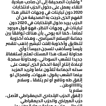
* واشارت الصحيفة إلى أن صاحب مبادرة
اللقاء يعمل على دخول الحزب لانتخابات
2020 دون تباينات في وجهات النظر. هذا
الفهم الذى خرجت به الصحيفة من أن
الحزب يريد دخول الإنتخابات في 2020 دون
تباينات في وجهات النظر ، فهو قولٌ مردود
تماماً ، كما انه يوحي بأن هنالك توافقاً بين
جماعة الإسلام السياسي ، وهذه أكذوبة
تتطابق وأكذوبة (قلت للبشير: إذهب للقصر
رئيساً وسأذهب للسجن حبيساً ) وأي
محاولة تسلك هذا المسلك تعتبر إستغفالاً
جديدا للشعب السوداني ، ومحاولة سمجة
لإعادة إنتاج أزمة الحكم الذى تربعت على
سدته الجماعة ثلاثون عاماً وتريد المزيد
بينما الشعب يقول : هيهات.. ولامجال لو
إتفق طه ونافع أو لم يتفقا .. وسلام
ياااااااوطن ..
سلام يا
( إتفق الحزب الإتحادي الديمقراطي الأصل ،
حزب الميرغني والحزب الديمقراطي
الليبرالي ، حزب د. ميادة سوار الدهب على