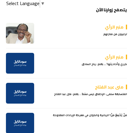
Select Language
▼
يتصفح زوارنا الآن
منبر الرأي
ترابيون من منازلهم
منبر الرأي
كرري وأحاديثها! … بقلم: رباح الصادق
منى عبد الفتاح
المتسابقة سلمى: الإخفاق ليس فشلاً .. بقلم: منى عبد الفتاح
منّْ يُخْضِعُ منّْ؟ الرباعية والكيزان في معركة الإرادات المفتوحة