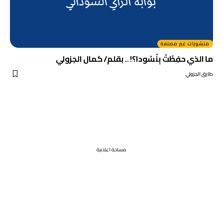
منشورات غير مصنفة
ما الذي حفِظَتْ بِنْسُودا؟! .. بقلم/ كمال الجزولي
طارق الجزولي
مساحة اعلانية