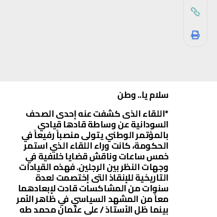
سلام يا.. وطن
*اللقاء الذى كشفت عنه إحدى الصحف
السودانية عن وساطة قادها قيادي
بالمؤتمر الوطني يتولى منصباً رفيعاً في
الحكومة، كانت وراء اللقاء الذي استمر
خمس ساعات وناقش قضايا خلافية في
وجهات النظر بين الرجلين. فهذه القيادات
التاريخية للإنقاذ التى إختصمت لعدة
سنوات من المشاكسات قادت لإبعادهما
معاً من المشهد السياسي في ظاهر الأمر
بينما ظل الأستاذ / على عثمان محمد طه