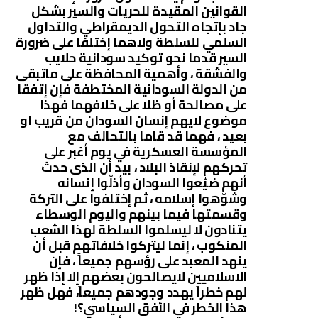
القوانين المقيدة للحريات والسير بشكل
جاد بإتجاه التحول الديمقراطي والتداول
السلمي للسلطة ولاهما إختلفا على ضرورة
السير قدما نحو توكيد سودانية حلايب
والفشقة ، وأهمية المحافظة على ماتبقى
من الدولة السودانية المختطفة فإن إتفقا
على مصالحة أو ظلا على خلافهما فهذا
موضوع لايهم إنسان السودان من قريب او
بعيد ، فهما قد قاما بالتحالف مع
المؤسسة العسكرية في يوم أغبر على
تحركهم لإنقاذ البلاد ، بيد أن الذى حدث
أنهم ضيّعوا السودان وأذلّوا إنسانه
وشوّهوا إسلامه ، ثم إختلفوا على التركة
وقسمتها فيما بينهم واليوم الوسطاء
يتنادون لا ليسلموا السلطة لهذا الشعب
المنكوب ، إنما ليتركوا خلافاتهم قبل أن
ينهد المعبد على رؤسهم جميعاً ، فإن
الاسلاميين لايصالحون بعضهم إلا إذا ظهر
لهم خطراً يهدد وجودهم جميعاً، فهل ظهر
هذا الخطر في الأفق السياسي؟!