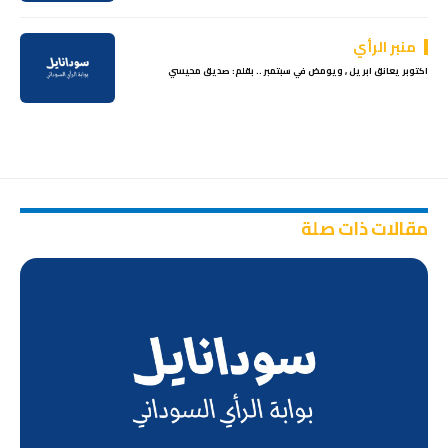
منبر الرأي
اكتوبر يعانق ابريل , ويومض في سبتمبر .. بقلم: صديق محيسي
مقالات ذات صلة