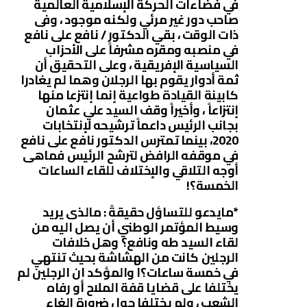
في فضاءات الحركة الإسلامية العالمية
صاحب دور غير مرئي ولكنه موجود ، وفى
ذات الوقت ، بقي الدكتور / نافع على نافع
في منصبه ومقره مشرفاً على الأحزاب
السياسية الإفريقية ، وعلى التحقيق أن
ثمة أدوار يقوم بها الرجلان وهما لم يغادرا
كابينة القيادة طواعية إنما إنتزعا منها
إنتزاعاً ، وأخيراً وقف السيد علي عثمان
بجانب الرئيس داعماً ترشيحه لإنتخابات
2020، بينما تمترس الدكتور نافع على نافع
في موقفه الرافض لترشح الرئيس فماهى
أوجه التلاقي والإختلاف للقاء الساعات
الخمسة؟!
*مايدعو للتساؤل حقيقةً : مالذى يريد
وسيط المؤتمر الوطني أن يصل اليه من
لقاء السيد طه ونافع؟ وهل خلافات
الرجلين كانت من الهشاشة بحيث تنتهي
في خمسة ساعات؟ا والمؤكد ان الرجلين لم
يختلفا على قضايا قفة الملاح أو رفاه
الشعب ، ولم يختلفا حول ضرورة إلغاء