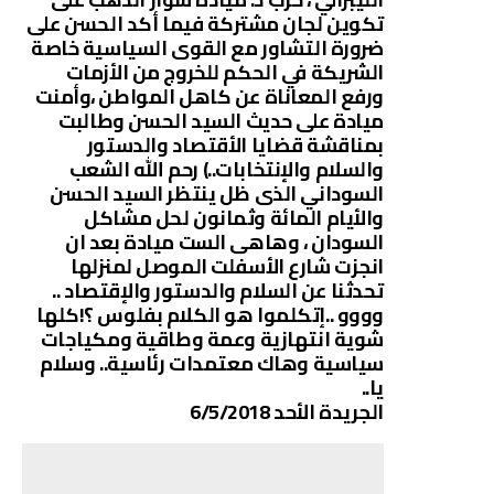
تكوين لجان مشتركة فيما أكد الحسن على
ضرورة التشاور مع القوى السياسية خاصة
الشريكة في الحكم للخروج من الأزمات
ورفع المعاناة عن كاهل المواطن ،وأمنت
ميادة على حديث السيد الحسن وطالبت
بمناقشة قضايا الأقتصاد والدستور
والسلام والإنتخابات..) رحم الله الشعب
السوداني الذى ظل ينتظر السيد الحسن
والأيام المائة وثمانون لحل مشاكل
السودان ، وهاهى الست ميادة بعد ان
انجزت شارع الأسفلت الموصل لمنزلها
تحدثنا عن السلام والدستور والإقتصاد ..
وووو ..إتكلموا هو الكلام بفلوس ؟!كلها
شوية انتهازية وعمة وطاقية ومكياجات
سياسية وهاك معتمدات رئاسية.. وسلام
يا..
الجريدة الأحد 6/5/2018