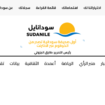
اختياراتنا لك
اهتماماتك
قائمة القراءة
سجلاتك
عن سودان
أول صحيفة سودانية تصدر من
الخرطوم عبر الانترنت
رئيس التحرير: طارق الجزولي
بار
منبر الرأي
الرياضة
أعمدة
الثقافية
بيانات
تقا