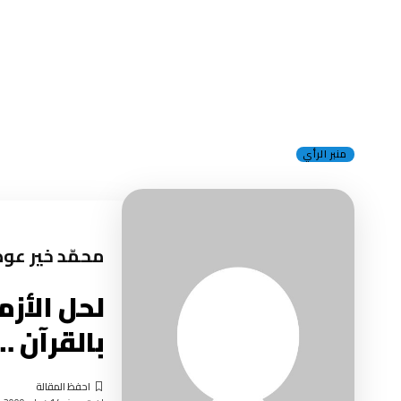
منبر الرأي
محمّد خير عوض
لحل الأزم
بالقرآن …