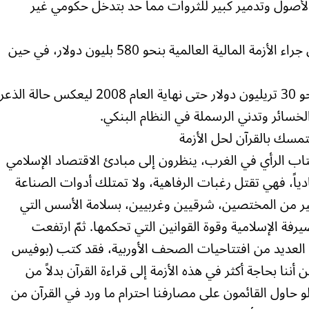
لأصول وتدمير كبير للثروات مما حد بتدخل حكومي غير
وقدر البنك الأهلي خسائر البنوك حتى الآن جراء الأزمة المالية العالمية بنحو 580 بليون دولار، في حين
وأن حجم الخسائر في رسملة السوق الى نحو 30 تريليون دولار حتى نهاية العام 2008 ليعكس حالة الذعر
سائر وتدني الرسملة في النظام البنكي.
تمسك بالقرآن لحل الأزمة
كتاب الرأي في الغرب، ينظرون إلى مبادئ الاقتصاد الإسلامي
دياً، فهي تقتل رغبات الرفاهية، ولا تمتلك أدوات الصناعة
ر كثير من المختصين، شرقيين وغربيين، بسلامة الأسس التي
يرفة الإسلامية وقوة القوانين التي تحكمها. ثمّ ارتفعت
مل العديد من افتتاحيات الصحف الأوربية، فقد كتب (بوفيس
ننا بحاجة أكثر في هذه الأزمة إلى قراءة القرآن بدلاً من
لو حاول القائمون على مصارفنا احترام ما ورد في القرآن من