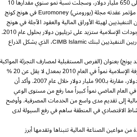
في أنحاء العالم تقدر في حدود 600 مليار إلى 650 مليار دولار، وسجلت نسبة نمو سنوي مقدارها 10
إلى 15 في المائة خلال العقد السابق. وفي مؤتمر عقدته مجلة (يورومني) Euromoney في هونج كونج
ين التنفيذيين لهيئة الأوراق المالية والعقود الآجلة في هونج
كونج، إن هذا النوع من النمو يعني أن الموجودات الإسلامية ستزيد على تريليون دولار بحلول عام 2010.
وهو ما يؤكده بادلشاه عبد الغني، كبير الإداريين التنفيذيين لبنك CIMB Islamic، الذي يشكل الذراع
 يونج) بعنوان (الفرص المستقبلية لمصارف التجزئة المواكبة
للشريعة في الخليج) أن تشهد أصول الصيرفة الإسلامية نمواً في العام 2010 بمعدل لا يقل عن 20 %
سنوياً ليفوق حجمها حاجز الـ 1.5 تريليون دولار، مقارنة بـ900 مليار دولار خلال عام 2007. وأكد أن
 العام الماضي نمواً كبيراً مما رفع من مستوى الوعي
لية إلى تقديم مدى واسع من الخدمات المصرفية. وأوضح
نشاط الاقتصادي في المنطقة ساهم في رفع السيولة لدى
من مواعين الصناعة المالية تتبناها وتقدمها أبرز