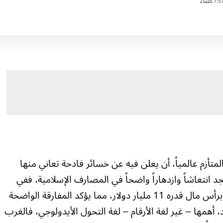
متأزم عالمياً، أن يعلن فيه عن خسائر فادحة تعاني منها
58 بليون دولار!! لتجد انتعاشاً وازدهاراً واضحاً في المصارف الإسلامية، ففي
يونيو المقبل سيفتتح أكبر مصرف إسلامي برأس مال قدره 11 مليار دولار، مما يؤكد المفارقة الواضحة
، أهمها – غير لغة الأرقام – لغة التحول الأيدولوجي، فالغرب