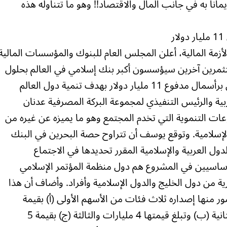
ماناً به في جانب المال والاقتصاد!! وهو ما تتناوله هذه
ر
زمة المالية، أعلن المجلس العام للبنوك والمؤسسات المالية
ستثمرين آخرين سيؤسسون أكبر بنك إسلامي في العالم بحلول
يونيو المقبل وسيكون مقره مملكة البحرين برأسمال مدفوع 11 مليار دولار بهدف تنمية دول العالم
ية والرئيس التنفيذي لمجموعة البركة المصرفية عدنان
ت التنموية التي تخدم المجتمع وهو ما يميزه عن غيره من
 الإسلامية. وتوقع يوسف أن تتراوح حصة البحرين في البنك
ص للدول العربية والإسلامية المقرر تحديدها في الاجتماع
لأساسيين في المشروع هم دول منظمة المؤتمر الإسلامي
من دول الخليج والدول الإسلامية وأفراد. وأضاف أن هذا
ر منها إصداره ثلاث فئات من الأسهم الأولى (أ) بقيمة
ملياري دولار على أن تكون غير متداولة والثانية (ب) وتبلغ قيمتها 4 مليارات والثالثة (ج) بقيمة 5