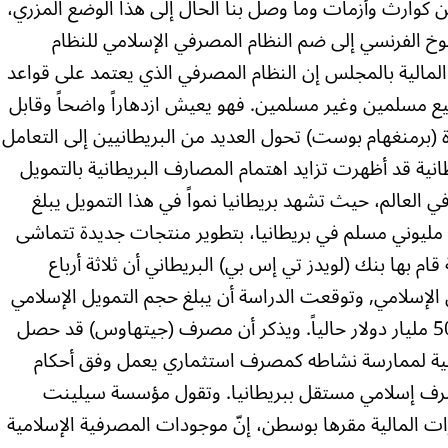
ن كوارث وأزمات وما وصل بنا الحال إلى هذا الوضع المزري،
شيوخ الفرنسي إلى ضم النظام المصرفي الإسلامي للنظام
مالية بالمجلس إن النظام المصرفي الذي يعتمد على قواعد
ع مسلمين وغير مسلمين. فهو يعيش ازدهاراً واضحاً وقابل
ة (برمنغهام بوست) تحول العديد من البريطانيين إلى التعامل
نية قد أظهرت تزايد اهتمام المصارف البريطانية بالتمويل
ينمو بأكثر من 15% سنوياً في العالم، حيث تشهد بريطانيا نمواً في هذا التمويل يبلغ
مليوني مسلم في بريطانيا، بتطوير منتجات جديدة تتماشى
ام بها بنك (لويدز تي إس بي) البريطاني أن ثلاثة أرباع
الإسلامي, وتوقعت الدراسة أن يبلغ حجم التمويل الإسلامي
نحو تريليون دولار بحلول 2010 مقارنة بـ500 مليار دولار حالياً. ويذكر أن مصرف (جيتهاوس) قد حصل
طانية لممارسة نشاطه كمصرف استثماري يعمل وفق أحكام
رف إسلامي مستقل ببريطانيا. وتقول مؤسسة سيلينت
ارات المالية مقرها بوسطن، إنّ موجودات المصرفية الإسلامية