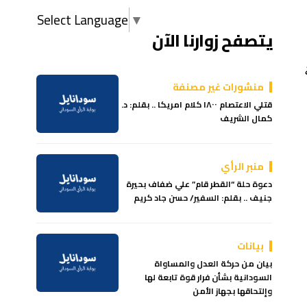
Select Language
▼
يتصفح زوارنا الآن
منشورات غير مصنفة
قتلي الاعتصام ١٨٠٠ كلام امريكا .. بقلم: د.
كمال الشريف
منبر الرأي
دعوة حلة “القطر قام” علي ضفاف بحيرة
جنيف .. بقلم: السفير/ حسن جاد كريم
بيانات
بيان من حركة العدل والمساواة
السودانية بشأن فرار قوة تابعة لها
وإلتحاقها بجهاز الأمن