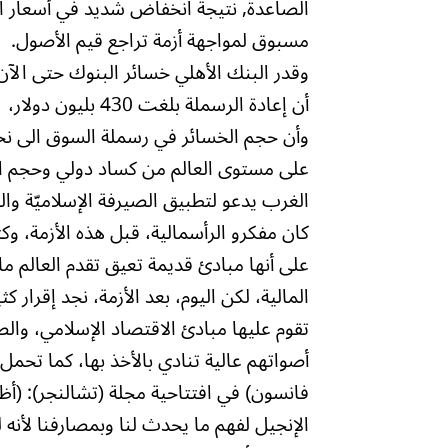
الصاعدة, نتيجة انخفاض شديد في أسعار ا
مسبوق لمواجهة أزمة تراجع قيم الأصول.
أن إعادة الرسملة بلغت 430 بليون دولار،
على مستوى العالم من كساد دولي وحجم الخ
الغرب يدعو لتطبيق الصيرفة الإسلاميّة وال
كان مفكرو الرأسمالية، قبل هذه الأزمة، و
على أنها مبادئ قديمة تعيق تقدم العالم ما
المالية، لكن اليوم، بعد الأزمة، نجد إقرا
تقوم عليها مبادئ الاقتصاد الإسلامي، والص
أصواتهم عالية تنادي بالأخذ بها، كما تح
فانسون) في افتتاحية مجلة (تشالنجر): (أظن أ
الإنجيل لفهم ما يحدث لنا وبمصارفنا لأنه 