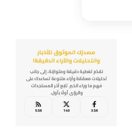
مصدرُك الموثوق للأخبار
والتحليلات والآراء الدقيقة!
نقدّم تغطية دقيقة ومتوازنة، إلى جانب
تحليلات معمّقة وآراء متنوعة تساعدك على
فهم ما وراء الخبر. تابع آخر المستجدات
والرؤى أولًا بأول.
5.5K
140
3.5K