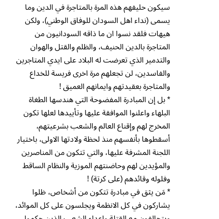
سيكون حليفهم هذه المرة بالمتاجرة في الدين وما
يسمى (نداء اهل السودان للوفاق الوطني)، ولكن
هيهات فلقد نسوا ان ما ذاقه السودانيون من
المتاجرة بالدين الحنيف، والظلم والقتل والهوان
والتدمير الذي تعرضت له البلاد على ايدي المتاجرين
والفاسدين، لن تجعلهم مرة اخرى فريسة للخداع
والمتاجرة بعقيدتهم وايمانهم العميق !
* بل إن المبادرة المفضوحة التي هندسها الطغاة
البلهاء واعلنوا الموافقة عليها وتأييدها لعلها تكون
المخرج لهم وإقناع العالم والشعب بشرعيتهم،
أسقطوها بأنفسهم منذ لحظة ولادتها الاولى، باختيار
اللجنة المشرفة عليها، والتي تتكون من المناصرين
والمؤيدين لهم وحاضنتهم الموزية والنظام الساقط
وفلوله وقائدهم (على كرتة) !
* مَن يثق في مبادرة تتكون من أشخاص، ظلوا
يشاركون في كل الانظمة ويجلسون على كل الموائد،
ويتحالفون مع القتلة واعداء الشعب الذين حكموا