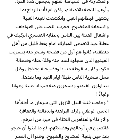
والمشاركة في السياسة لعلهم ينجحون هذه المرة،
وأوعزوا للجنة بالاختفاء، ولكن لم تأت الرياح بما
يشتهي قبطانهم الغبي وانكشفت لعبته الغبية
وانسحابه المفضوح، فجرب اللعب على العواطف
واشعال الفتنة بين الناس بخطابه العنصري الركيك في
عطلة عيد الاضحى المبارك امام رهط قليل من أهل
منطقته، كانوا هم أول من فضحه وسخر منه بتسريب
الفيديو الذي سجلوه لسذاجته وقلة عقله وضحالة
فكره، وكان سقوطه مدويا وفضيحته بجلاجل وظل
محل سخرية الناس طيلة ايام العيد وما بعدها،
يتداولون الفيديو ويسخرون منه فيزداد فشلا وهوانا
وغباءً !
* وجاءت فتنة النيل الازرق التي سرعان ما أطفأها
الحس الوطني وترك البراهنة والدقالنة والعقاقرة
والارادلة والمتآمرين القتلة في حيرة من امرهم،
غائصين في أوحالهم وفضلاتهم، ثم ما لبثوا أن خرجوا
بعد حين بلعبة المشايخ والشيوخ، وظنوا ان النصر