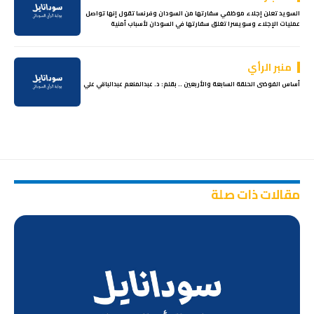
السويد تعلن إجلاء موظفي سفارتها من السودان وفرنسا تقول إنها تواصل
عمليات الإجلاء وسويسرا تغلق سفارتها في السودان لأسباب أمنية
منبر الرأي
أساس الفوضى الحلقة السابعة والأربعين .. بقلم: د. عبدالمنعم عبدالباقي علي
مقالات ذات صلة