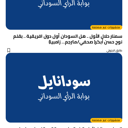
منشورات غير مصنفة
سمنار حلال الأول .. هل السودان أول دول افريقية .. بقلم
نوح حسن أبكر( صحفي/مترجم… زامبيا)
طارق الجزولي
منشورات غير مصنفة