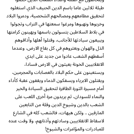
طيلة ثلاثين عاما باسم الدين الحنيف الذي استغلوه
لتحقيق مطامعهم ومصالحهم الشخصية، ودمروا البلاد
وخربوها ونهبوها ومرغوا سمعتها في التراب وتجولوا
في بلاط السلاطين يتسولون باسمها ويهينون كرامتها
ويبيعون سيادتها للأجانب، وقتلوا أهلها وأذاقوهم
الذل والهوان وبعثروهم في كل بقاع الارض، وعندما
أسقطهم الشعب عادوا من جديد على ايدي
الانقلابيين الخونة يعيثون في الارض فسادا،
ويستعينون على حكم البلاد بالعصابات والمجرمين،
ويقتلون الابرياء ويسفكون الدماء ويقفون عقبة كأداء
أمام مسيرة الثورة الظافرة لتحقيق السيادة والخير
والنماء للسودان، ثم يريدون مرة أخرى اللعب على
الشعب بالدين وشيوخ الدين وقلة من التابعين
المارقين .. ولكن هيهات، فالشعب كله في الشارع
لاسقاط الانقلابيين وسادتهم وأذنابهم، ولا وقت عنده
للمبادرات والمؤامرات والشيوخ!