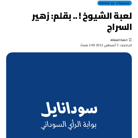
منشورات غير مصنفة
لعبة الشيوخ ! .. بقلم: زهير
السراج
اخر تحديث: 2 أغسطس, 2022 2:00 مساءً