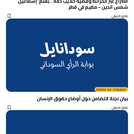
الصراع عبر الخرائط وقضية حلايب حالة .. بقلم: إسماعيل
شمس الدين – مقيم في قطر
طارق الجزولي
منشورات غير مصنفة
بيان لجنة التضامن حول أوضاع حقوق الإنسان
طارق الجزولي