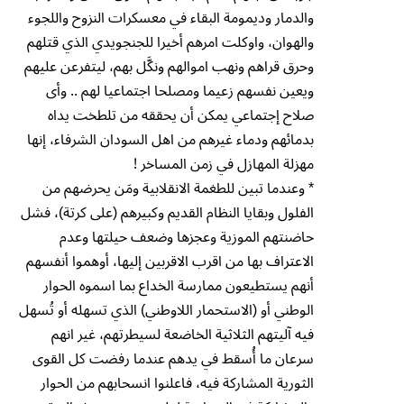
والدمار وديمومة البقاء في معسكرات النزوح واللجوء
والهوان، واوكلت امرهم أخيرا للجنجويدي الذي قتلهم
وحرق قراهم ونهب اموالهم ونكَّل بهم، ليتفرعن عليهم
ويعين نفسهم زعيما ومصلحا اجتماعيا لهم .. وأى
صلاح إجتماعي يمكن أن يحققه من تلطخت يداه
بدمائهم ودماء غيرهم من اهل السودان الشرفاء، إنها
مهزلة المهازل في زمن المساخر !
* وعندما تبين للطغمة الانقلابية ومَن يحرضهم من
الفلول وبقايا النظام القديم وكبيرهم (على كرتة)، فشل
حاضنتهم الموزية وعجزها وضعف حيلتها وعدم
الاعتراف بها من اقرب الاقربين إليها، أوهموا أنفسهم
أنهم يستطيعون ممارسة الخداع بما اسموه الحوار
الوطني أو (الاستحمار اللاوطني) الذي تسهله أو تُسهل
فيه آليتهم الثلاثية الخاضعة لسيطرتهم، غير انهم
سرعان ما أُسقط في يدهم عندما رفضت كل القوى
الثورية المشاركة فيه، فاعلنوا انسحابهم من الحوار