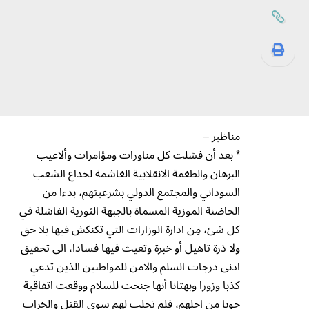
مناظير –
* بعد أن فشلت كل مناورات ومؤامرات وألاعيب
البرهان والطغمة الانقلابية الغاشمة لخداع الشعب
السوداني والمجتمع الدولي بشرعيتهم، بدءا من
الحاضنة الموزية المسماة بالجبهة الثورية الفاشلة في
كل شئ، مِن ادارة الوزارات التي تكنكش فيها بلا حق
ولا ذرة تاهيل أو خبرة وتعيث فيها فسادا، الى تحقيق
ادنى درجات السلم والامن للمواطنين الذين تدعي
كذبا وزورا وبهتانا أنها جنحت للسلام ووقعت اتفاقية
جوبا من اجلهم، فلم تجلب لهم سوى القتل والخراب