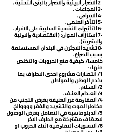
-2 ﺍﻻﺿﺮﺍﺭ ﺍﻟﺒﻴﺌﻴﺔ ﻭﺍﻻﺿﺮﺍﺭ ﺑﺎﻟﺒﻨﻰ ﺍﻟﺘﺤﺘﻴﺔ .
-3 ﺍﻟﻤﺠﺎﻋﺎﺕ .
-4 ﺍﻻﻣﺮﺍﺽ .
-5 ﺍﻟﺘﺄﺧﺮ ﺍﻟﻌﻠﻤﻲ .
-6 ﺍﻟﺘﺄﺛﻴﺮﺍﺕ ﺍﻟﻨﻔﺴﻴﺔ ﺍﻟﺴﻠﺒﻴﺔ ﻋﻠﻰ ﺍﻻﻓﺮﺍﺩ .
-7 ﺍﺳﺘﻨﺰﺍﻑ ﺍﻟﻤﻮﺍﺭﺩ ‏( ﺍﻻﻗﺘﺼﺎﺩﻳﺔ ﻭﺍﻻﻭﻟﻴﺔ
ﻭﺍﻟﺒﺸﺮﻳﺔ ‏) .
-8 ﺗﺸﺮﻳﺪ ﺍﻟﻼﺟﺌﻴﻦ ﻓﻲ ﺍﻟﺒﻠﺪﺍﻥ ﺍﻟﻤﺴﺘﺴﻠﻤﺔ
ﺑﺴﺒﺐ ﺍﻟﺼﺮﺍﻉ .
خامسا/ كيفية ﻣﻨﻊ الحروبات والتخلص
منها :-
1/ انتصارات مشروع احدى الاطراف بما
يخدم الوطن والمواطن
2/ ﺍﻟﺴـﻼﻡ .
3/ ﺍﻧﻌـﺪﺍﻡ ﺍﻟﻌﻨـﻒ .
4/ ﺍﻟﻤﻘﺎﻭﻣﺔ ﻏﻴﺮ ﺍﻟﻌﻨﻴﻔﺔ بغرض التجنب من
مخاطر الموت والتشريد والفقر ووووالخ.
5/ ﺍﻟﺪﺑﻠﻮﻣﺎﺳﻴﺔ في التعامل بغرض الوصول
لاهظاف مشتركة مع الطرف الاخر
6/ ﺍﻟﺘﺴﻮﻳﺎﺕ ﺍﻟﺘﻔﺎﻭﺿﻴﺔ اثناء الحروب او