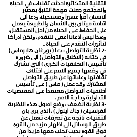
ﺍﻟﺘﻘﻨﻴﺔ ﺍﻟﻤﺘﻜﺎﺛﺮﺓ ﺍﺣﺪﺛﺖ ﺗﻘﻠﺒﺎﺕ ﻓﻲ ﺍﻟﺤﻴﺎﺓ
ﻭﺍﻟﻤﺠﺘﻤﻊ ﺟﻌﻠﺖ ﻣﻬﻤﺔ ﺍﻟﺘﻨﺒﺆ ﺑﻤﺼﻴﺮ
ﺍﻻﻧﺴﺎﻥ ﺍﻣﺮﺍ ﻋﺴﻴﺮﺍ ﻭﻣﺴﺘﺤﻴﻼ، ﻭﺩﻋﺎ ﺍﻟﻰ
ﺍﻗﺎﻣﺔ ﻣﻴﺜﺎﻕ ﺑﻴﻦ ﺍﻻﻧﺴﺎﻥ ﻭﺍﻟﻄﺒﻴﻌﺔ ﻳﻌﻤﻞ
ﻋﻠﻰ ﺍﻟﺤﻔﺎﻅ ﻋﻠﻰ ﺍﻟﺤﻴﺎﺓ ﻣﻦ ﺍﺟﻞ ﺍﻟﻤﺴﺘﻘﺒﻞ،
ﻭﻫﺬﺍ ﻟﻴﺲ ﺍﺫﻋﺎﻧﺎ ﺍﻋﻤﻰ ﻟﻠﺘﻘﺪﻡ، ﻭﻟﻜﻦ ﺍﺩﺭﺍﻛﺎ
ﻟﺘﺄﺛﻴﺮﺍﺕ ﺍﻟﺘﻘﺪﻡ ﻋﻠﻰ ﺍﻟﺤﻴﺎﺓ ..
-2 ﻧﻈﺮﻳﺔ ﺍﻟﺘﻮﺍﺻﻞ : ﺩﻋﺎ ‏( ﻳﻮﺭﻏﺎﻥ ﻫﺎﺑﺮﻣﺎﺱ ‏)
ﻓﻲ ﻛﺘﺎﺑﻪ ‏( ﺍﻻﺧﻼﻕ ﻭﺍﻟﺘﻮﺍﺻﻞ ‏) ﺍﻟﻰ ﺿﺮﻭﺭﺓ
ﺗﺄﺳﻴﺲ ‏( ﺍﻻﺧﻼﻗﻴﺎﺕ ﺍﻟﻜﺒﺮﻯ ‏) ﺍﻟﺘﻲ ﺗﺸﺘﺮﻙ
ﻓﻲ ﻭﺿﻌﻬﺎ ﺟﻤﻴﻊ ﺍﻻﻣﻢ ﻋﻠﻰ ﺍﺧﺘﻼﻑ
ﺛﻘﺎﻓﺘﻬﺎ ﻭﻋﺎﺩﺍﺗﻬﺎ ﻋﻦ ﻃﺮﻳﻖ ﺍﻟﺘﻮﺍﺻﻞ
ﺍﻟﻤﺸﺘﺮﻙ ﻭﻗﺪ ﻋﻤﻞ ‏( ﻣﺎﺱ ‏) ﻋﻠﻰ ﺗﺄﺳﻴﺲ
ﺍﺧﻼﻗﻴﺎﺕ ﺍﻟﺘﻮﺍﺻﻞ ﻣﻌﺘﻤﺪﺍ ﻋﻠﻰ ﺍﻟﻤﻘﺘﻀﻴﺎﺕ
ﺍﻟﺘﺪﺍﻭﻟﻴﺔ ﻭﺣﺎﺟﺔ ﺍﻻﻣﻢ .
-3 ﻧﻈﺮﻳﺔ ﺍﻟﻀﻌﻒ : ﻭﺿﻊ ﺍﺻﻮﻝ ﻫﺬﻩ ﺍﻟﻨﻈﺮﻳﺔ
ﺍﻟﻔﺮﻧﺴﻴﺎﻥ ‏( ﺟﺎﻙ ﺍﻳﻠﻮﻝ ‏) ، ﺍﻟﺬﻱ ﻳﺮﻯ ﺑﺎﻥ
ﺍﻟﺘﻘﻨﻴﺎﺕ ﻧﺎﺗﺠﺔ ﻋﻦ ﺗﺼﺮﻓﺎﺕ ﺗﻌﻤﻞ ﻋﻦ
ﻃﺮﻳﻖ ﺍﻟﻮﺳﺎﺋﻞ ﺍﻟﻰ ﺍﻇﻬﺎﺭ ﻣﺰﻳﺪ ﻣﻦ ﺍﻟﻘﻮﺓ
ﻓﻮﻕ ﺍﻟﻘﻮﺓ ﺑﺤﻴﺚ ﺗﺠﻠﺐ ﻣﻌﻬﺎ ﻣﺰﻳﺪﺍ ﻣﻦ