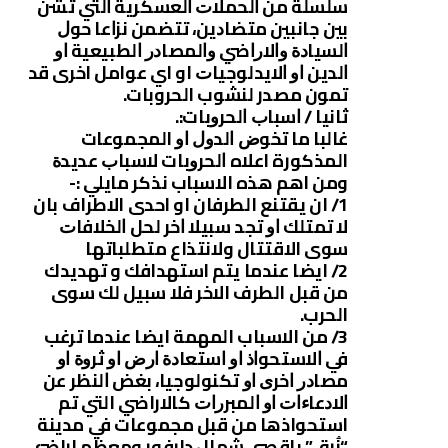
ﺳﻠﺴﻠﺔ ﻣﻦ ﺍﻟﺤﻤﻼﺕ ﺍﻟﻌﺴﻜﺮﻳﺔ ﺍﻟﺘﻲ ﺗﺸﻦ
ﺑﻴﻦ ﺟﺎﻧﺒﻴﻦ ﻣﺘﻀﺎﺩﻳﻦ، ﺗﺘﻀﻤﻦ ﻧﺰﺍﻋﺎ ﺣﻮﻝ
ﺍﻟﺴﻴﺎﺩﺓ ﻭﺍﻻﺭﺍﺿﻲ ﻭﺍﻟﻤﺼﺎﺩﺭ ﺍﻟﻄﺒﻴﻌﻴﺔ ﺍﻭ
ﺍﻟﺪﻳﻦ ﺍﻭ ﺍﻻﻳﺪﻟﻮﺟﻴﺎﺕ او اي عوامل اخرى قد
تمون مصدر لنشوب الحروبات.
ثانيا / ﺍﺳﺒﺎﺏ ﺍﻟﺤﺮﻭبات:.
غالبا ما ﺗﺨﻮﺽ ﺍﻟﺪﻭﻝ ﺍﻭ المجموعات
المذكورة اعلاه ﺍﻟﺤﺮﻭبات ﻻﺳﺒﺎﺏ ﻋﺪﻳﺪﺓ
ومن اهم هذه الاسباب نذكر مايلي :-
1/ ان يقتنع الطرفان او احدى الاطراف بان
ﻻ ﺗﻤﺘﻠﻚ ﺍﻭ ﺗﺠﺪ ﺳﺒﻴﻼ ﺍﺧﺮ ﻟﺤﻞ ﺍﻟﺨﻼﻓﺎﺕ
سوى الاقتتال ولانتذاع متطلباتها
2/ ايضا ﻋﻨﺪﻣﺎ يتم استهدافك و ﺗﻬﺪﻳﺪك
من قبل الطرف الاخر فلا سبيل لك سوى
الحرب.
3/ من الاسباب المهمة ايضا ﻋﻨﺪﻣﺎ ﺗﺮﻏﺐ
ﻓﻲ ﺍﻻﺳﺘﺤﻮﺍﺫ ﺍﻭ ﺍﺳﺘﻌﺎﺩﺓ ﺍﺭﺽ ﺍﻭ ﺛﺮﻭﺓ ﺍﻭ
ﻣﺼﺎﺩﺭ ﺍﺧﺮﻯ ﺍﻭ ﺗﻜﻨﻮﻟﻮﺟﻴﺎ، ﺑﻐﺾ ﺍﻟﻨﻈﺮ ﻋﻦ
ﺍﻻﺩﻋﺎﺀﺍﺕ ﺍﻭ ﺍﻟﻤﺒﺮﺭﺍﺕ كالاراضي التي تم
استحواذها من قبل مجموعات في مدينة
“زُرق” باقصى شمال دارفور ومعظم اراضي