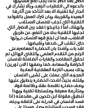
ﺍﻟﻀﺮﺭ ﺑﻌﺪ ﺍﻟﻀﺮ، ﻟﺬﻟﻚ ﻳﺠﺐ ﺩﻓﻊ ﻣﺴﺎﻭﺋﻬﺎ
ﺑﺎﻟﺪﻋﻮﺓ ﺍﻟﻰ ﺍﺧﻼﻗﻴﺎﺕ ﺍﻟﺰﻫﺪ، ﻭﺑﺄﻻ ﻧﺸﺎﺭﻙ ﻓﻲ
ﺍﻧﺠﺎﺯ ﺍﻳﺔ ﺗﻘﻨﻴﺔ، ﺍﻻ ﺑﻌﺪ ﺍﻟﺘﺄﻛﺪ ﻣﻦ ﺁﺛﺎﺭﻫﺎ
ﺍﻟﺒﻌﻴﺪﺓ ﻭﺍﻟﻘﺮﻳﺒﺔ، ﻭﺑﺎﻥ ﻧﺘﺮﻙ ﺍﻟﻌﻤﻞ ﺑﺎﻟﻘﻮﺍﻋﺪ
ﺍﻟﺘﻘﻨﻴﺔ ﺍﻟﺘﻲ ﺗﺠﻠﺐ ﻟﻼﻧﺴﺎﻥ ﺍﻻﺳﺘﻼﺏ
ﻭﺍﻟﻬﻼﻙ، ﺍﻣﺎ ‏( ﺟﺎﻧﻴﻜﻮ ‏) ﻓﻘﺪ ﺑﻴﻦ ﺍﻻﺿﺮﺍﺭ ﺍﻟﺘﻲ
ﺗﺠﻠﺒﻬﺎ ﺍﻟﺘﻘﻨﻴﺔ ﺑﺪﻻ ﻣﻦ ﺍﻟﻨﻔﻊ، ﻋﻦ ﻃﺮﻳﻖ
ﺍﻻﻧﻘﻼﺏ، ﻓﻤﺎ ﺍﻥ ﺗﺒﻠﻎ ﻗﻮﺓ ﺍﻻﻧﺴﺎﻥ ﺫﺭﻭﺗﻬﺎ
ﺣﺘﻰ ﺗﻨﻘﻠﺐ ﺍﻟﻰ ﺿﺪﻫﺎ ﻭﻧﻘﻴﻀﻬﺎ .
ﻟﻘﺪ ﺑﺎﺕ ﻭﺍﺿﺤﺎ ﺑﺎﻥ ﺍﻟﺤﻀﺎﺭﺓ ﺍﻟﻤﻌﺎﺻﺮﺓ،ﻋﻠﻰ
ﺍﻟﺮﻏﻢ ﻣﻦ ﺍﻟﺘﻘﺪﻡ ﺍﻟﻌﻠﻤﻲ ﻭﺍﻟﺘﻘﻨﻲ ﺍﻟﻬﺎﺋﻞ، ﻟﻢ
ﺗﺤﻘﻖ ﺍﻟﻤﻘﺎﺻﺪ ﻭﺍﻟﻐﺎﻳﺎﺕ ﺍﻟﻀﺎﻣﻨﺔ ﻟﻼﻧﺴﺎﻥ
ﺍﻟﻜﺮﺍﻣﺔ ﻭﺍﻟﺴﻌﺎﺩﺓ، ﻛﻤﺎ ﻭﺻﻔﻬﺎ ‏( ﺍﻻﻥ ﺗﻮﺭﻳﻦ ‏)
ﻭﺫﻟﻚ ﺑﺴﺒﺐ ﺍﻟﻨﺰﻋﺔ ﺍﻟﻌﻘﻼﻧﻴﺔ ﺍﻟﻤﺎﺩﻳﺔ
ﺍﻟﻤﺠﺮﺩﺓ، ﺍﻟﺘﻲ ﻋﻤﻠﺖ ﻋﻠﻰ ﺗﺸﻴﺊ ﺍﻻﻧﺴﺎﻥ
ﻭﻗﺘﻠﻪ، ﺑﺤﻴﺚ ﺍﺿﺤﺖ ﺍﻟﺤﻀﺎﺭﺓ ﻳﻨﻄﺒﻖ ﻋﻠﻴﻬﺎ
ﻭﺻﻒ ﺣﻀﺎﺭﺓ ﻧﺎﻗﺼﺔ ﻋﻘﻼ ﻭﻇﺎﻟﻤﺔ ﻗﻮﻻ
ﻭﻣﺘﺄﺯﻣﺔ ﻣﻌﺮﻓﺔ ﻭﻣﺘﺴﻠﻄﺔ ﺗﻘﻨﻴﺔ ﻭﺑﻬﺬﺍ
ﺗﻨﻄﺒﻖ ﻣﻘﻮﻟﺔ ﺍﺑﻦ ﺧﻠﺪﻭﻥ ﻓﻲ ﻣﻘﺪﻣﺘﻪ ‏( ﺍﺫﺍ
ﻓﺴﺪ ﺍﻻﻧﺴﺎﻥ ﻓﻲ ﻗﺪﺭﺗﻪ ﻋﻠﻰ ﺍﺧﻼﻗﻪ ﻭﺩﻳﻨﻪ،
ﻓﻘﺪ ﻓﺴﺪﺕ ﺍﻧﺴﺎﻧﻴﺘﻪ ﻭﺻﺎﺭ ﻣﺴﺨﺎ ﻋﻠﻰ