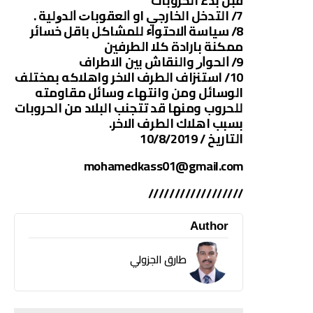
قبل بدء الحروبات
7/ التدخل الخارجي او ﺍﻟﻌﻘﻮﺑﺎﺕ ﺍﻟﺪﻭﻟﻴﺔ .
8/ ﺳﻴﺎﺳﺔ ﺍﻻﺣﺘﻮﺍﺀ للمشاكل باقل خسائر
ممكنة بارادة كلا الطرفين
9/ ﺍﻟﺤﻮﺍﺭ والنقاش بين الاطراف
10/ استنزاف الطرف الاخر واهلاكه بمختلف
الوسائل ومن وانتهاء وسائل مقاومته
للحروب ومنها قد تتجنب البلاد من الحروبات
بسبب اهلاك الطرف الاخر.
التاريخ / 10/8/2019
mohamedkass01@gmail.com
//////////////////
Author
طارق الجزولي