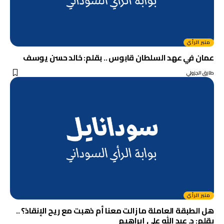
منبر الرأي
عمان في عهد السلطان قابوس .. بقلم: خالد حسن يوسف
طارق الجزولي
منبر الرأي
هل الطبقة العاملة ما زالت معنا أم ذهبت مع ريح الإنقاذ؟ ..
بقلم: د. عبد الله علي إبراهيم