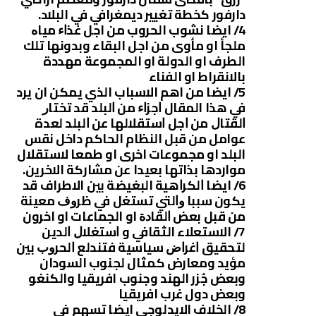
دارفور كخطة تغيير ديمغرافي في البلاد.
4/ ايضا نشوب الحروب من اجل ﻏﺬﺍﺀ ﻣﻴﺎﻩ
ﻣﻠﺠﺄ او مأوى من اجل البقاء وبدونها تلك
الطرف او الدولة او المجموعة مهددة
بالانقراط او الفناء
5/ ايضا من اهم الاسباب الذي يمكن ان يرد
في هذا المقال ﺍﺟﺰﺍﺀ ﻣﻦ ﺍﻟﺒﻠﺪ ﻗﺪ ﺗﺨﺘﺎﺭ
ﺍﻟﻘﺘﺎﻝ ﻣﻦ ﺍﺟﻞ ﺍﺳﺘﻘﻼﻟﻬﺎ ﻋﻦ ﺍﻟﺒﻠﺪ لعدة
عوامل من قبل النظام الحاكم داخل نقس
البلد او مجموعات اخرى او طمعا لاستقلال
مواردها بذاتها بعيدا عن مشاركة الاخرين.
6/ ايضا ﺍﻟﻜﺮﺍﻫﻴﺔ البغيضة بين الاطراف قد
يكون سببا ﻭﺍﻟﺘﻲ ﺗﺴﺘﻐﻞ ﻓﻲ ﻇﺮﻭﻑ ﻣﻌﻴﻨﺔ
ﻣﻦ ﻗﺒﻞ ﺑﻌﺾ ﺍﻟﻘﺎﺩﺓ او الجماعات او اخرون
7/ الاستعلاء الثقافي و ﺍﺳﺘﻐﻼﻝ ﺍﻟﺪﻳﻦ
ﻟﺘﺤﻘﻴﻖ ﺍﻏﺮﺍﺽ ﺳﻴﺎﺳﻴﺔ ﻓﺘﻨﺪﻟﻊ ﺍﻟﺤﺮﻭﺏ بين
مؤيد ومعارض كمثال لجنوب السودان
وبعض جُزر الهند وجنوب افريقيا والكنغو
وبعض دول غرب افريقيا
8/ الخلاف الايدلوجي ايضا تسهم في