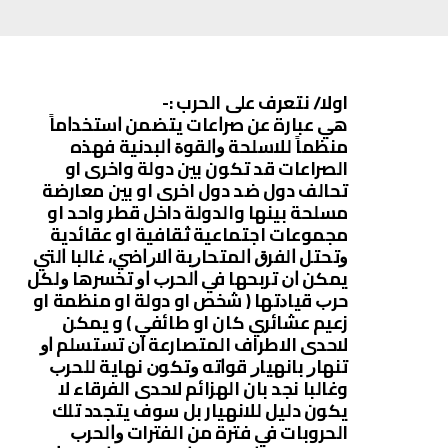
اولا/ نتعرف على الحرب :-
ﻫﻲ عبارة عن ﺻﺮﺍعات ﻳﺘﻀﻤﻦ ﺍﺳﺘﺨﺪﺍﻣﺎً
ﻣﻨﻈﻤﺎً ﻟﻼﺳﻠﺤﺔ ﻭﺍﻟﻘﻮﺓ ﺍﻟﺒﺪﻧﻴﺔ فهذه
الصراعات قد تكون بين دولة واخرى او
تحالف دول ضد دول اخرى او بين معارضة
مسلحة بينها والدولة داخل قطر واحد او
مجموعات اجتماعية ثقافية او عقائدية
ﻭﺗﺤﺘﻞ ﺍﻟﻔﺮﻕ ﺍﻟﻤﺘﺤﺎﺭﺑﺔ ﺍﻻﺭﺍﺿﻲ، ﻏﺎﻟﺒﺎ ﺍﻟﺘﻲ
ﻳﻤﻜﻦ ﺍﻥ ﺗﺮﺑﺤﻬﺎ ﻓﻲ ﺍﻟﺤﺮﺏ ﺍﻭ ﺗﺨﺴﺮﻫﺎ ﻭﻟﻜﻞ
ﺣﺮﺏ ﻗﻴﺎﺩﺗﻬﺎ ‏( ﺷﺨﺺ او دولة او منظمة او
زعيم عشائري كان او طائفي ‏) و ﻳﻤﻜﻦ
لاحدى الاطراف المتصارعة ﺍﻥ ﺗﺴﺘﺴﻠﻢ ﺍﻭ
ﺗﻨﻬﺎﺭ ﺑﺎﻧﻬﻴﺎﺭ ﻗﻮﺍﺗﻪ ﻭﺗﻜﻮﻥ ﻧﻬﺎﻳﺔ ﻟﻠﺤﺮﺏ
وغالبا نجد بان الهزائم لاحدى الفرقاء لا
يكون دليل للانهيار بل سوف يتجدد تلك
الحروبات في فترة من الفترات ﻭﺍﻟﺤﺮﺏ