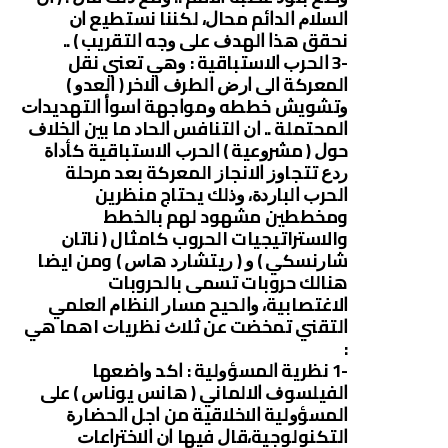
ﺍﻟﺴﻼﻡ ﺍﻟﺪﺍﺋﻢ ﻣﺤﺎﻝ، ﻟﻜﻨﻨﺎ ﻧﺴﺘﻄﻴﻊ ﺍﻥ
ﻧﺤﻘﻖ ﻫﺬﺍ ﺍﻟﻬﺪﻑ ﻋﻠﻰ ﻭﺟﻪ ﺍﻟﺘﻘﺮﻳﺐ ‏) ..
-3 ﺍﻟﺤﺮﺏ ﺍﻻﺳﺘﺒﺎﻗﻴﺔ : ﻭهي ﺗﻌﻨﻲ ﻧﻘﻞ
ﺍﻟﻤﻌﺮﻛﺔ ﺍﻟﻰ ﺍﺭﺽ ﺍﻟﻄﺮﻑ ﺍﻻﺧﺮ ‏( ﺍﻟﻌﺪﻭ ‏)
ﻭﺗﺸﻮﻳﺶ ﺧﻄﻄﻪ ﻭﻣﻮﺍﺟﻬﺔ ﺍﺳﻮﺃ ﺍﻟﺘﻬﺪﻳﺪﺍﺕ
ﺍﻟﻤﺤﺘﻤﻠﺔ .. ﺍﻥ ﺍﻟﺘﻨﺎﻓﺲ ﺍﻟﺤﺎﺩ ﻣﺎ ﺑﻴﻦ ﺍﻟﺨﻼﻑ
ﺣﻮﻝ ‏( ﻣﺸﺮﻭﻋﻴﺔ ‏) ﺍﻟﺤﺮﺏ ﺍﻻﺳﺘﺒﺎﻗﻴﺔ ﻛﺄﺩﺍﺓ
ﺭﺩﻉ ﺗﺘﺠﺎﻭﺯ ﺍﻻﻧﺠﺎﺯ المعركة ﺑﻌﺪ ﻣﺮﺣﻠﺔ
ﺍﻟﺤﺮﺏ ﺍﻟﺒﺎﺭﺩﺓ، ﻭﺫﻟﻚ يحتاج ﻣﻨﻈﺮﻳﻦ
ومخططين مشهود لهم بالخطط
والاستراتيجيات الحروب كامثال ‏( ﻧﺎﺗﺎﻥ
ﺷﺎﺭﻧﺴﻜﻲ ‏) ﻭ ‏( ﺭﻳﺘﺸﺎﺭﺩ ﻫﺎﺱ ‏) ومن ايضا
هنالك حروبات تسمى بالحروبات
ﺍﻻﻏﺘﺼﺎﺑﻴﺔ، ﻭﺍﻟﺤﻴﺢ ﻣﺴﺎﺭ ﺍﻟﻨﻈﺎﻡ ﺍﻟﻌﻠﻤﻲ
ﺍﻟﺘﻘﻨﻲ ﺗﻤﺨﻀﺖ ﻋﻦ ﺛﻼﺙ ﻧﻈﺮﻳﺎﺕ اهما ﻫﻲ
:
-1 ﻧﻈﺮﻳﺔ ﺍﻟﻤﺴﺆﻭﻟﻴﺔ : ﺍﻛﺪ ﻭﺍﺿﻌﻬﺎ
ﺍﻟﻔﻴﻠﺴﻮﻑ ﺍﻻﻟﻤﺎﻧﻲ ‏( ﻫﺎﻧﺲ ﻳﻮﻧﺎﺱ ‏) ﻋﻠﻰ
ﺍﻟﻤﺴﺆﻭﻟﻴﺔ ﺍﻻﺧﻼﻗﻴﺔ ﻣﻦ ﺍﺟﻞ ﺍﻟﺤﻀﺎﺭﺓ
ﺍﻟﺘﻜﻨﻮﻟﻮﺟﻴﺔ،ﻗﺎﻝ ﻓﻴﻬﺎ ﺍﻥ ﺍﻻﺧﺘﺮﺍﻋﺎﺕ