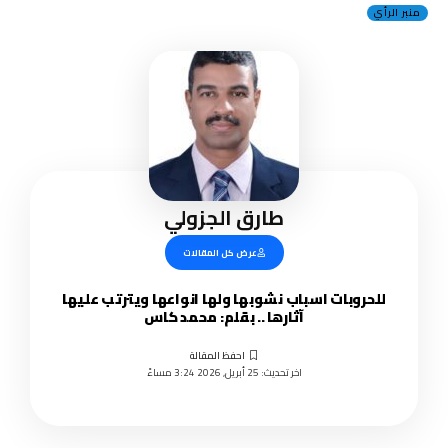
منبر الرأي
طارق الجزولي
عرض كل المقالات
للحروبات اسباب نشوبها ولها انواعها ويترتب عليها
آثارها .. بقلم: محمد كاس
اخر تحديث: 25 أبريل, 2026 3:24 مساءً