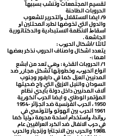
تقسيم المجتمعات وتنشب بسببها
الحروبات الطاحنة
9/ ايضا ﺍﻻﺳﺘﻘﻼﻝ ﻭﺍﻟﺘﺤﺮﻳﺮ للشعوب
والدول ﺍﻟﺘﻲ ﺗﺨﻮﺿﻬﺎ ﻟﻄﺮﺩ ﺍﻟﻤﺤﺘﻠﻴﻦ ﺍﻭ
ﺍﺳﻘﺎﻁ ﺍﻻﻧﻈﻤﺔ ﺍﻻﺳﺘﺒﺪﺍﺩﻳﺔ والدكتاتورية
الجاشعة .
ثالثا /ﺍﺷﻜﺎﻝ ﺍﻟﺤﺮﻭﺏ :
يتعدد اشكال واصناف الحروب نذكر بعضها
اهما :-
1/ الحروبات ﺍﻟﻘﺬﺭﺓ : ﻭﻫﻲ تعد من ﺍﺑﺸﻊ
ﺍﻧﻮﺍﻉ ﺍﻟﺤﺮﻭﺏ، وخطورتها ﺗﺸﻜﻞ ﻣﺠﺎﺯﺭ ﺿﺪ
ﺍﻟﻤﺪﻧﻴﻴﻦ ﺍﻟﻌﺰﻝ ﻛﻤﺎ ﻓﻲ دارفور وجنوب
السودان والنيل الازرق التي راح ضحيتها
آلاف المدنيين داخل دولة بايدي نظام
المؤتمر الوطني و ايضا ﺍﻟﺤﺮﺏ ﺍﻟﻜﻮﺭﻳﺔ
1950 ، ﺍﻟﺤﺮﺏ ﺍﻟﻔﺮﻧﺴﻴﺔ ﺿﺪ ﺍﻟﺠﺰﺍﺋﺮ -1954
1961 ﺍﻟﺤﺮﺏ ﺑﻴﻦ ﺍﻟﻬﻮﺗﻮ ﻭﺍﻟﺘﻮﺗﺴﻲ ﻓﻲ
ﺭﻭﺍﻧﺪﺍ، ﻭﺍﺳﺘﺨﺪﺍﻡ ﺍﺳﻠﺤﺔ ﻣﺤﺮﻣﺔ ﺩﻭﻟﻴﺎ ﻛﻤﺎ
ﻓﻲ ﺣﺮﺏ ﺍﻻﻧﻔﺎﻝ ﺿﺪ ﺍﻟﻜﺮﺩ ﺍﻟﻌﺮﺍﻗﻴﻴﻦ ﻋﺎﻡ
.1988 والحرب بين الانجلترا وزنجبار والحرب