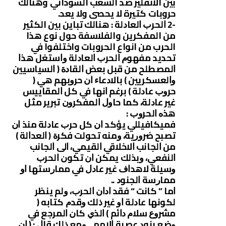
بين الانقليز ضد الشعب السوداني وهنالك
حروبات كتيرة لا يحصى ولا يعد.
-2 ﺍﻟﺤﺮﺏ ﺍﻟﻌﺎﺩﻟﺔ : هنالك تباين بين الكثير
من المفكرين والفلاسفة حول نوع هذا
الحرب من انواع الحروبات واختلفوا ﻓﻲ
ﺗﺤﺪﻳﺪ ﻣﻔﻬﻮﻡ ﺍﻟﺤﺮﺏ ﺍﻟﻌﺎﺩﻟﺔ ﻭﺍﺳﺘﻐﻞ ﻫﺬﺍ
ﺍﻟﻤﺼﻄﻠﺢ ﻣﻦ ﻗﺒﻞ ﺑﻌﺾ ﺍﻟﻘﺎﺩﺓ ‏( ﺍﻟﺴﻴﺎﺳﻴﻴﻦ
ﻭﺍﻟﻌﺴﻜﺮﻳﻴﻦ ‏) ﺑﺎﻻﺩﻋﺎﺀ ﺍﻥ ﺣﺮﻭﺑﻬﻢ ﻫﻲ ‏(
ﺣﺮﻭﺏ ﻋﺎﺩﻟﺔ ‏) ﺑﺮﻏﻢ ﺍﻧﻬﺎ ﻓﻲ ﻛﻞ ﺍﻟﻤﻘﺎﻳﻴﺲ
ﻏﻴﺮ ﻋﺎﺩﻟﺔ، ﻛﻤﺎ ﺣﺎﻭﻝ ﺍﻟﻤﻔﻜﺮﻭﻥ ﺗﺒﺮﻳﺮ ﻣﺜﻞ
ﻫﺬﻩ ﺍﻟﺤﺮﻭﺏ :
ﻓﻤﻴﻜﺎﻓﻴﻠﻠﻲ ﻳﺆﻛﺪ ﺍﻥ ﻛﻞ ﺣﺮﺏ ﻋﺎﺩﻟﺔ ﻣﻨﺬ ﺍﻥ
ﺗﺼﺒﺢ ﺿﺮﻭﺭﻳﺔ، ﻭﻣﻨﻪ ﺗﺤﻮﻟﺖ ﻓﻜﺮﺓ ‏( ﺍﻟﻌﺪﺍﻟﺔ ‏)
ﻣﻦ ﺍﻟﺠﺎﻧﺐ ﺍﻻﺧﻼﻗﻲ ﺍﻟﻘﻴﻤﻲ، ﺍﻟﻰ ﺍﻟﺠﺎﻧﺐ
ﺍﻟﻨﻔﻌﻲ، ﻭﺑﺬﻟﻚ ﻳﻤﻜﻦ ﺍﻥ ﺗﻜﻮﻥ ﺍﻟﺤﺮﺏ
ﻭﺳﻴﻠﺔ ﻻﻫﺪﺍﻑ ﻏﻴﺮ ﻋﺎﺩﻝ ﻓﻲ ﻣﻤﺎﺭﺳﺘﻬﺎ ﺍﻭ
ﻣﻤﺎﺭﺳﺔ ﺍﻟﺠﻨﻮﺩ ..
ﺍﻣﺎ ” ﻛﺎﻧﺖ “ ﻓﻘﺪ ﺍﺩﺍﻥ ﺍﻟﺤﺮﺏ، ﻭﻟﻢ ﻳﻨﻈﺮ
ﻟﻜﻮﻧﻬﺎ ﻋﺎﺩﻟﺔ ﺍﻭ ﻏﻴﺮ ﺫﻟﻚ ﻭﻗﺪﻡ ﻛﺘﺎﺑﻪ ‏(
ﻣﺸﺮﻭﻉ ﺳﻼﻡ ﺩﺍﺋﻢ ‏) ﺍﻟﺬﻱ ﻛﺎﻥ ﺍﻟﻤﺮﺟﻊ ﻓﻲ
ﻭﺿﻊ ﺑﻨﻮﺩ ﻋﺼﺒﺔ ﺍﻻﻣﻢ .. ﻭﻣﻊ ﺫﻟﻚ ﻗﺎﻝ : ‏( ﺍﻥ