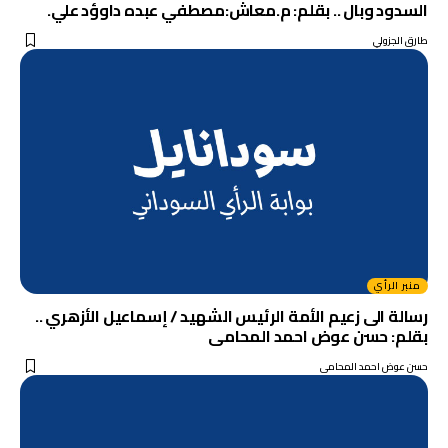
السدود وبال .. بقلم: م.معاش:مصطفي عبده داوؤد علي.
طارق الجزولي
منبر الرأي
رسالة الى زعيم الأمة الرئيس الشهيد / إسماعيل الأزهري ..
بقلم: حسن عوض احمد المحامى
حسن عوض احمد المحامى