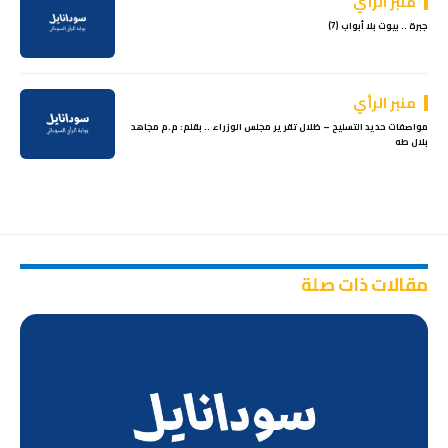
منبر الرأي
جبرة .. بيوت بلا أبواب (7)
منبر الرأي
مواصفات حديد التسليح – ظلال تقرير مجلس الوزراء .. بقلم: م.م مجاهد
بلال طه
مقالات ذات صلة