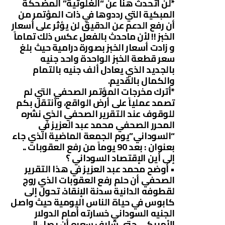
*لن أتحدث هنا عن “الغلوتية” المضحكة
المبكية التي رددوها في ذات المؤتمر من
أن رفع الدعم عن الدقيق لن يؤثر على أسعار
الخبز !! لأن ماحدث بالفعل عكس ذلك تماماً
و زادت أسعار الخبز بصورة درامية حيث بلغ
سعر قطعة الخبز الواحدة واحد جنيه
بالجديد الذي يعادل ألف جنيه بالتمام
والكمال بالقديم.
*أترك مخرجات المؤتمر الصحفي التي لم
تصمد عملياً على أرض الواقع، وأنتقل بكم
للوقوف عند التقرير الصحفي الذي نشره
المحرر الصحفي محمد عبد العزيز في
“السوداني”يوم الجمعة الماضية الذي جاء
بعنوان : بعد 90 يوماً من رفع العقوبات ..
إلى أين الإقتصاد السوداني ؟
• أوضح محمد عبد العزيز في هذا التقرير
الصحفي أن حلم رفع العقوبات الذي روج
لقطوفه الدانية سدنة الإنقاذ، تحول إلى
كابوس في حياة الناس اليومية حيث واصل
الجنيه السوداني خسارته أمام الدولار
الأمريكي حتى شارف سعره أن يصل إلى