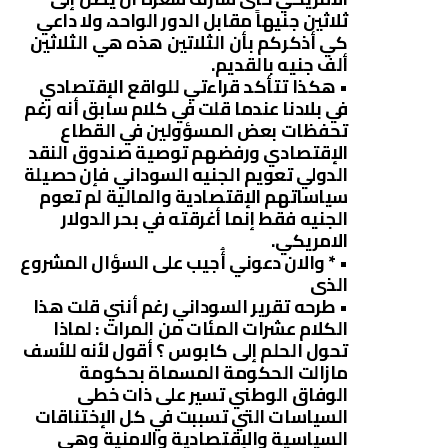
ثلاثين جنيهاً مقابل الدور الواحد، ولا داعي
كي أذكركم بأن الثلاتين هذه هي الثلاثين
ألف جنيه بالقديم.
• هكذا تتأكد قراءتي للواقع الإقتصادي
في بلادنا عندما قلت في كلام سابق أنه رغم
تحفظات بعض المسؤولين في القطاع
الإقتصادي ورفضهم توصية صندوق النقد
الدولي تعويم الجنيه السوداني فإن حصيلة
سياساتهم الإقتصادية والمالية لم تعوم
الجنيه فقط إنما أغرقته في بحر الدولار
الامريكي.
• * والان دعوني أُجيب على السؤال المشروع
الذى
• طرحه تقرير السوداني رغم أنني قلت هذا
الكلام عشرات المئات من المرات : لماذا
تحول الحلم إلى كابوس ؟ أقول لأنه للأسف
مازالت الحكومة المسماة بحكومة
الوفاق الوطني تسير على ذات خطى
السياسات التي تسببت في كل الإختناقات
السياسية والإقتصادية والامنية وهي