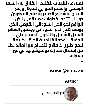
تعلن عن ترتيبات لتقليص الفارق بين السعر
الرسمي والسعر الموازي للدولار ورفع
الإنتاج وتشجيع الصادر وتحفيز المغتربين
دون أن تتجه بخطوات عملية على أرض
الواقع نحو الحل السوداني القومي الذي
يوقف هدر الدم السوداني ويحقق السلام
العادل الشامل والتحول الديمقراطي
الحقيقي وكفالة الحياة الحرة الكريمة
للمواطنين كافة، والتصالح مع العالم بدلاً
من إفتعال معارك دونكيشوتية في غير
معترك.
•
noradin@msn.com
Author
نور الدين مدني