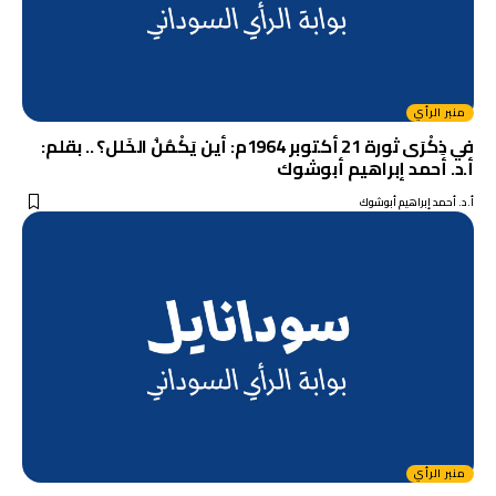
منبر الرأي
في ذِكْرَى ثورة 21 أكتوبر 1964م: أين يَكْمُنُ الخَلل؟ .. بقلم:
أ.د. أحمد إبراهيم أبوشوك
أ.د. أحمد إبراهيم أبوشوك
منبر الرأي