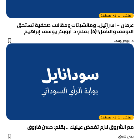
منشورات غير مصنفة
عرمان – اسرائيل.. ومانشيتات ومقالات صحفية تستحق
التوقف والتأمل!!(4). بقلم: د. أبوبكر يوسف إبراهيم
د. ابوبكر يوسف
منشورات غير مصنفة
مع الشروق لازم تغمض عينيك .. بقلم: حسن فاروق
حسن فاروق