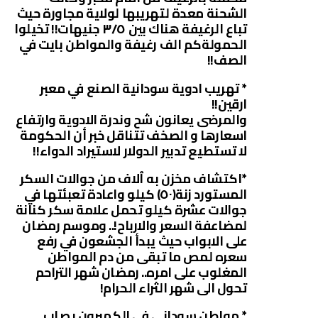
الشحنة معدة لتهريبها لولاية مجاورة حيث
تباع الرغيفة هناك بين ٣/٥ جنيهات!! تخيلوا
الحمولةكم الف رغيفة والمواطن بايت في
الصف!!
* تهريب ادوية سودانية الصنع في معبر
ارقين!!
والمرضى يعانون شح وندرة الادوية وارتفاع
اسعارها و الصخف تتناقل خبر أن الحكومة
لا تستطيع تدبير الدولار لاستيراد الدواء!!
*اكتشاف مخزن به ٱلاف من جوالات السكر
المستورد زنة(٥٠) كيلو واعادة تعبئتها في
جوالات عشرة كيلو تحمل علامة سكر كنانة
لمضاعفة السعر والارباح!.. وموسم رمضان
على الابواب حيث يبدأ الجشعون في رفع
سعره لمص ما تبقى من دم المواطن
المغلوب على امره.. رمضان شهر التراحم
تحول الى شهر الثراء الحرام!
* مواطن سوداني في الكميرون يصاب