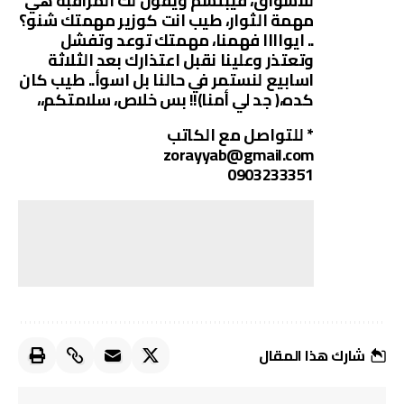
للاسواق، فيبتسم ويقول لك المراقبة هي
مهمة الثوار، طيب انت كوزير مهمتك شنو؟
.. ايواااا فهمنا، مهمتك توعد وتفشل
وتعتذر وعلينا نقبل اعتذارك بعد الثلاثة
اسابيع لنستمر في حالنا بل اسوأ.. طيب كان
كده،( جد لي أمنا)!! بس خلاص، سلامتكم،،
* للتواصل مع الكاتب
zorayyab@gmail.com
0903233351
شارك هذا المقال