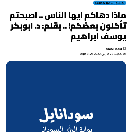
منشورات غير مصنفة
ماذا دهاكم ايها الناس .. اصبحتم
تأكلون بعضكم! .. بقلم: د. ابوبكر
يوسف ابراهيم
اخر تحديث: 28 مارس, 2020 8:49 صباحًا