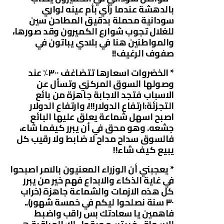
بالدهشة عندما رأي بأم عينه لواري
سودانية محملة بدقيق المطاحن سين
للغلال تجوب شوارع الكميرون وقد صورها،
والمواطنين هنا في بلادي يباتون في
صفوف الرغيف!!
* الخضروات اسعارها تتضاغف ٣٠٠٪ عند
وصولها السوق المركزي وتسأل عن
الاسباب فتجد الاجابة جاهزة من بائع
التجزئة:ارتفاع الدولار!!!، وارتفاع الدولار
اصبح اسهل شماعة يعلق عليها البائع
جشعه. وهو محق في أن يبرر كيفما شاء،
فالسوق سداح مداح لا ضابط ولا رقيب كل
يبيع كيف شاء!!
* يعجبني أن الوزراء المعنيون بالامر اصبحوا
في غاية الذكاء والابداع فهم خير من يبرر
كل هذه الازمات والشماعة جاهزة (خراب
٣٠ سنة نصلحوا ليكم في خمسة شهور)..
فاهمين يا سعادتك بس راقب واضبط