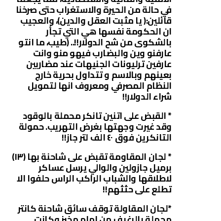
في حالة من الحيرة والاستغراب حتى صرخنا
قائلين:( يا مثبت العقل والدين)، والعجيب
ان الحكومة نفسها هي التي تجأر
بالشكوى من شح الدولار!!.. (طيب، ما انتو
عارفنو وين والبضارب فيهو منو وانت
عارفين ترليونات الجنيهات عند مضاربين
بعينهم وبالاسم و تتداول بحرية خارج
النظام المصرفي ومعروف انها لتمويل
شراء الدولار!!
* القبض على اتنين تانكر محملة بالوقود
وقد غيرت وجهتها بغرض التهريب. حمولة
التانكرين فوق ٤٠ الف لتر جاز!!
* لجان المقاومة تقبض على شاحنة بها (١٣)
برميل جازولين والوالي يرسل عساكر
لاطلاقها والشباب الراكب الراس حلفوا الا
تطلع على حثثهم!!
*لجان المقاولة توقف سائق شاحنة كانتر
محملة بالرغيف من امام مخبز وكانت