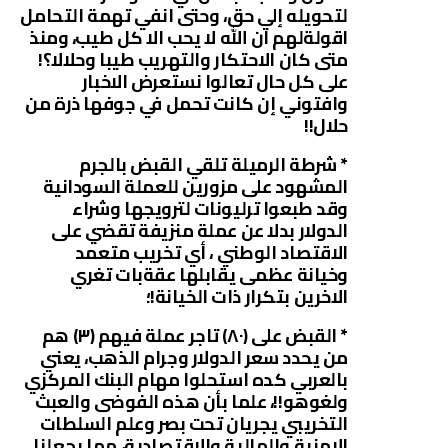
لتحويله إلي حق، وحتى انفي تهمة التحامل
اقولةلهم ان الله لا يحب الا كل طيب، ومنذ
متى كان الاحتكار والتهريب طيبا وحلالا؟!
على كل حال تعالوا نستعرض الاخبار
وافتوني إن كانت تحمل في جوفها ذرة من
حلال!!
* شرطة الرميلة تلقي القبض بالجرم
المشهود على مزورين للعملة السودانية
وقد طبعوا ترليونات لترويجها وشراء
الدولار بدلا عن عملة منزيفة تقضي على
الاقتصاد الوطني ، أي تخريب متعمد
وخيانة عظمى يقابلها عقةبات تغري
الاخرين بتكرار ذات الخيانة!؛
* القبض على (٨٠) تاجر عملة فيهم (٣) هم
من يحدد سعر الدولار وجرام الذهب، يعني
بالعربي كده استحلوا مهام البنك المركزي
ولغوهو!!، علما بأن هذه الفوضى والعبث
التخريبي يجريان تحت بصر وعلم السلطات
الامنية والمالية والاقتصادية، مما يجعلنا