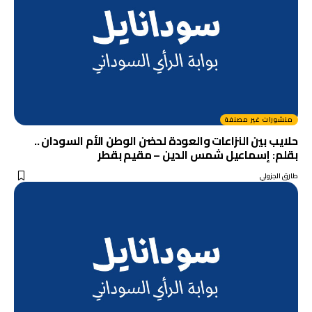
منشورات غير مصنفة
حلايب بين النزاعات والعودة لحضن الوطن الأم السودان ..
بقلم: إسماعيل شمس الدين – مقيم بقطر
طارق الجزولي