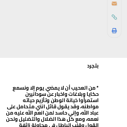
بتجرد
* من العحيب أن لا يمضي يوم إلا ونسمع
حكايا وبلاغات واخبار عن سودانيين
استمرأوا خيانة الوطن وتأزيم حياته
مواطنه، وقد يقول قائل انني متحامل على
عباد الله، وإني حاسد لمن انعم الله عليه من
نعمه، ومع كل هذا الضلال والتضليل ولحن
القول وقلب الباطل في محاولة زائفة