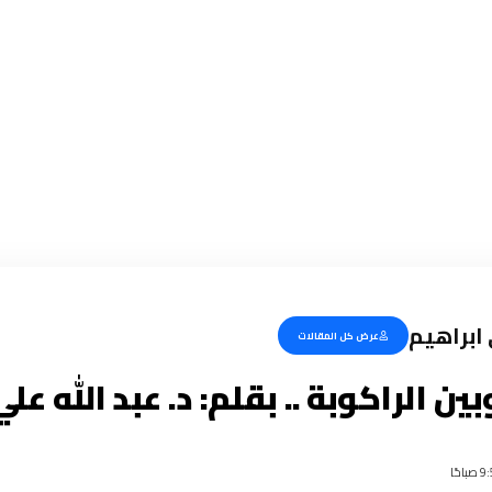
 ابراهيم
عرض كل المقالات
ين الراكوبة .. بقلم: د. عبد الله عل