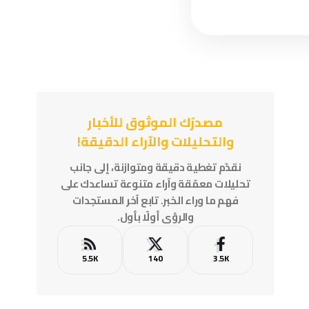
مصدرُك الموثوق للأخبار
والتحليلات والآراء الدقيقة!
نقدّم تغطية دقيقة ومتوازنة، إلى جانب
تحليلات معمّقة وآراء متنوعة تساعدك على
فهم ما وراء الخبر. تابع آخر المستجدات
والرؤى أولًا بأول.
5.5K
140
3.5K