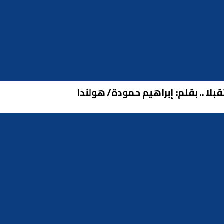
لا .. بقلم: إبراهيم حمودة/ هولندا