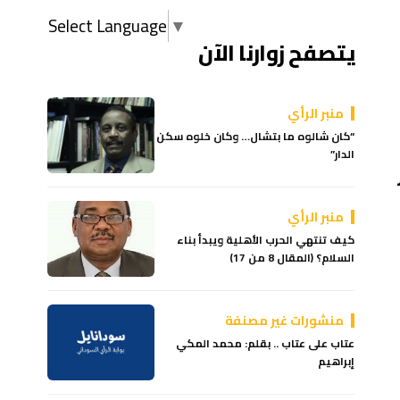
Select Language
▼
يتصفح زوارنا الآن
منبر الرأي
“كان شالوه ما بتشال… وكان خلوه سكن
الدار”
منبر الرأي
كيف تنتهي الحرب الأهلية ويبدأ بناء
السلام؟ (المقال 8 من 17)
منشورات غير مصنفة
عتاب على عتاب .. بقلم: محمد المكي
إبراهيم