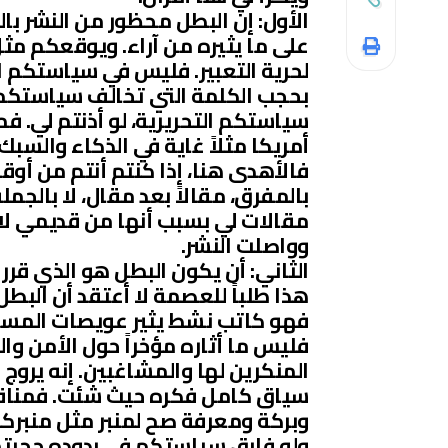
الأول: إن البطل محظور من النشر بالر
على ما يثيره من آراء. ويوقعكم مث
لحرية التعبير. فليس في سياستكم 
بحجب الكلمة التي تخالف سياستكم 
سياستكم التحريرية، لو أذنتم لي. 
أمريكا مثلاً غاية في الذكاء والسب
فالأهدى هنا، إذا كنتم أنتم من أوق
بالمفرق، مقالاً بعد مقال، لا بالجم
مقالات لي بسبب أنها من قديمي ل
وواصلت النشر.
الثاني: أن يكون البطل هو الذي قرر 
هذا طلباً للعصمة لا أعتقد أن الب
فهو كاتب نشط يثير عويصات المسائل 
فليس ما أثاره مؤخراً حول الأمن و
المنكرين لها والمشاغبين. إنه يرو
سياق كامل فكره حيث شئت. فمناقشة
وبركة ومعرفة صح لمنبر مثل منبركم 
ولو فارق سياستكم في ردوده حجبتم