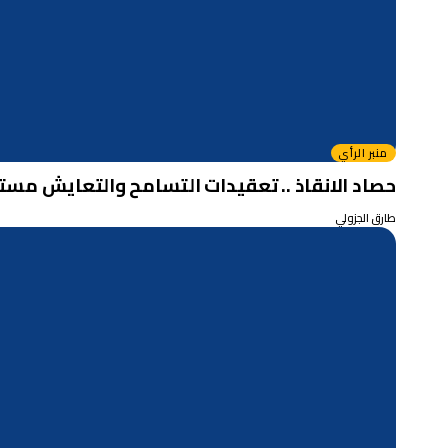
منبر الرأي
حصاد الانقاذ .. تعقيدات التسامح والتعايش مستقب
طارق الجزولي