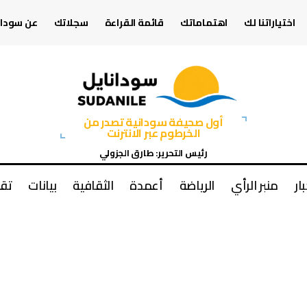
اختياراتنا لك
اهتماماتك
قائمة القراءة
سجلاتك
عن سودان
أول صحيفة سودانية تصدر من
الخرطوم عبر الانترنت
رئيس التحرير: طارق الجزولي
بار
منبر الرأي
الرياضة
أعمدة
الثقافية
بيانات
تقا