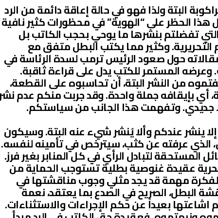
اكوبة البتة ولذا فهو في حالة إعاقة دائمة من الرد
ل هذا الحظر على “الهوية” في محظورات كثير نافية
التي تفضلتم بنشرها ما يوحي بحجب الكاتب بل
التحريرية. وكثير مما يكتب البطل متفق مع
فمقالاته حول صعود الرئيس ترمب لسدة الرئاسة في
ك. وعرضه المستمر للكتب يدل على قراءة ثاقبة.
فتموه من النشر البتة، أن تحاسبوه على القطعة،
لة، أي بإيقافه جملة واحدة. وقد جربت منكم عدم نشر
ا جديدي. وتفهمت هذا الجانب من سياستكم.
إلا ينشر عندكم وألا يُنشر شيء عنه البتة. وسيكون
طل، الذي عرفته عن كثب، سيترخص في تأمينه لنفسه.
المستحقة لتبادل الرأي في كل المنابر بغير فرز.
الحرية عقيدة غنوصية بطلية تستوجب الحماية من
ج لفكرة مهمة قد يجد مثلي وجوب مناقشتها في
 البطل، الصريح في الصدع بما يعتقد، نعمة
اشاعتها بعيداً عن حكم الإجراءات والاستثناءات.
وه ونبهتموه. فعقيدة حق الكاتب في الرد مبدأ