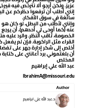
عزيز. ولكن أرجو ألا نترخص فيه فير
إنني أطلب أن ترفعوا حظركم عن البط
سائغة في سوق الأفكار.
وإنني لأطلب من البطل، لو كان هو ا
عنه (كما أوحى لي أحدهم)، أن يرجع 
الخصومة، ثاقب النظر. والرد عليه مت
القراء مثل الراكوبة. فإن لم يفعل
أخلص إلى شكر إدارة جهر على تفضل
أن بلغتموني برد أعانني على كتابة ه
المخلص
عبد الله علي إبراهيم
IbrahimA@missouri.edu
Author
د.عبد الله علي ابراهيم