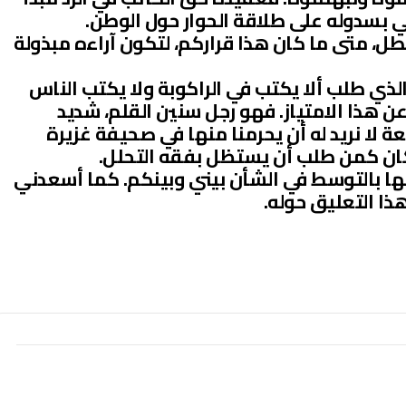
خي بسدوله على طلاقة الحوار حول الوطن.
ل، متى ما كان هذا قراركم، لتكون آراءه مبذولة
لذي طلب ألا يكتب في الراكوبة ولا يكتب الناس
عن هذا الامتياز. فهو رجل سنين القلم، شديد
عة لا نريد له أن يحرمنا منها في صحيفة غزيرة
 كان كمن طلب أن يستظل بفقه التحلل.
ها بالتوسط في الشأن بيني وبينكم. كما أسعدني
ذا التعليق حوله.