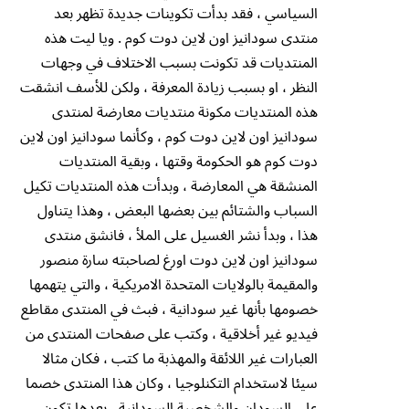
السياسي ، فقد بدأت تكوينات جديدة تظهر بعد
منتدى سودانيز اون لاين دوت كوم . ويا ليت هذه
المنتديات قد تكونت بسبب الاختلاف في وجهات
النظر ، او بسبب زيادة المعرفة ، ولكن للأسف انشقت
هذه المنتديات مكونة منتديات معارضة لمنتدى
سودانيز اون لاين دوت كوم ، وكأنما سودانيز اون لاين
دوت كوم هو الحكومة وقتها ، وبقية المنتديات
المنشقة هي المعارضة ، وبدأت هذه المنتديات تكيل
السباب والشتائم بين بعضها البعض ، وهذا يتناول
هذا ، وبدأ نشر الغسيل على الملأ ، فانشق منتدى
سودانيز اون لاين دوت اورغ لصاحبته سارة منصور
والمقيمة بالولايات المتحدة الامريكية ، والتي يتهمها
خصومها بأنها غير سودانية ، فبث في المنتدى مقاطع
فيديو غير أخلاقية ، وكتب على صفحات المنتدى من
العبارات غير اللائقة والمهذبة ما كتب ، فكان مثالا
سيئا لاستخدام التكنلوجيا ، وكان هذا المنتدى خصما
على السودان والشخصية السودانية ، بعدها تكون