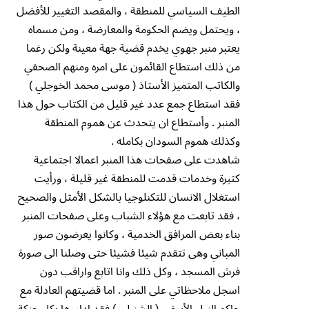
الطيف السياسي للمنطقة ، والمقصد التغيير للأفضل
، ويحتمل ويضم الحكومة والمعارضة ، ومن مسماه
يعتبر منبر جهوي يخدم قضية جهة معينة ولكن رغما
من ذلك استطاع القائمون على امره ومنهم الصحفي
والكاتب المتميز الأستاذ ( موسى محمد الخوجلي )
فقد استطاع جمع عدد غير قليل من الكتاب حول هذا
المنبر . وأستطاع ان يتحدث عن هموم المنطقة
وكذلك هموم السودان بكامله .
شاهدت على صفحات هذا المنبر اعمالا اجتماعية
كثيرة وخدمات قدمت للمنطقة غير قليلة ، ورأيت
استغلال الانسان للتكنلوجيا بالشكل الأمثل والصحيح
، فقد تابعت مع هؤلاء الشباب وعلى صفحات المنبر
بناء بعض المرافق الخدمية ، وكانوا يعرضون صور
المباني وهى تتقدم شيئا فشيئا حتى وصلنا الى صورة
فرش المسجد ، وكل ذلك وانا اتابع واراقب دون
اسجل ملاحظاتي على المنبر . اما قضيتهم العادلة مع
حاكم النيل الأبيض ( الشنبلي ) فقد اداروها بكل حنكة