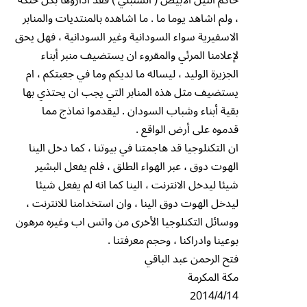
، ولم اشاهد يوما ما . ما اشاهده بالمنتديات والمنابر
الاسفيرية سواء السودانية وغير السودانية ، فهل يحق
لإعلامنا المرئي والمقروء ان يستضيف منبر أبناء
الجزيرة الوليد ، ليساله ما لديكم وما في جعبتكم ، ام
يستضيف مثل هذه المنابر التي يجب ان يحتذي بها
بقية أبناء وشباب السودان . ليقدموا نماذج مما
قدموه على أرض الواقع .
ان التكنلوجيا قد هاجمتنا في بيوتنا ، كما دخل الينا
الهوت دوق ، عبر الهواء الطلق ، فلم يفعل البشير
شيئا ليدخل الانترنت ، الينا كما انه لم يفعل شيئا
ليدخل الهوت دوق الينا ، وان استخدامنا للانترنت ،
ووسائل التكنلوجيا الأخرى من واتس اب وغيره مرهون
بوعينا وادراكنا ، وحجم معرفتنا .
فتح الرحمن عبد الباقي
مكة المكرمة
2014/4/14