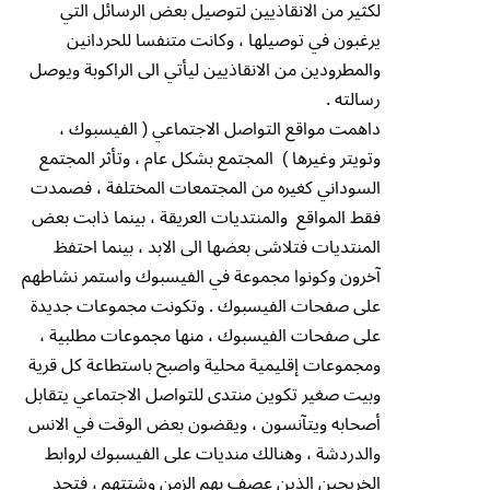
لكثير من الانقاذيين لتوصيل بعض الرسائل التي
يرغبون في توصيلها ، وكانت متنفسا للحردانين
والمطرودين من الانقاذيين ليأتي الى الراكوبة ويوصل
رسالته .
داهمت مواقع التواصل الاجتماعي ( الفيسبوك ،
وتويتر وغيرها ) المجتمع بشكل عام ، وتأثر المجتمع
السوداني كغيره من المجتمعات المختلفة ، فصمدت
فقط المواقع والمنتديات العريقة ، بينما ذابت بعض
المنتديات فتلاشى بعضها الى الابد ، بينما احتفظ
آخرون وكونوا مجموعة في الفيسبوك واستمر نشاطهم
على صفحات الفيسبوك . وتكونت مجموعات جديدة
على صفحات الفيسبوك ، منها مجموعات مطلبية ،
ومجموعات إقليمية محلية واصبح باستطاعة كل قرية
وبيت صغير تكوين منتدى للتواصل الاجتماعي يتقابل
أصحابه ويتآنسون ، ويقضون بعض الوقت في الانس
والدردشة ، وهنالك منديات على الفيسبوك لروابط
الخريجين الذين عصف بهم الزمن وشتتهم ، فتجد