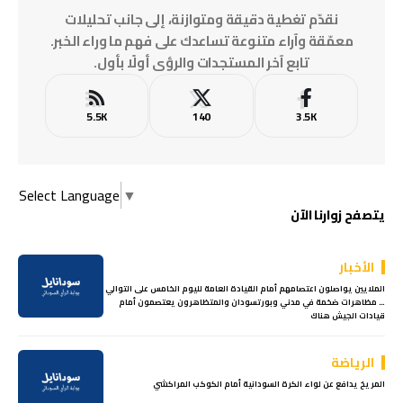
نقدّم تغطية دقيقة ومتوازنة، إلى جانب تحليلات
معمّقة وآراء متنوعة تساعدك على فهم ما وراء الخبر.
تابع آخر المستجدات والرؤى أولًا بأول.
5.5K
140
3.5K
Select Language
▼
يتصفح زوارنا الآن
الأخبار
الملايين يواصلون اعتصامهم أمام القيادة العامة لليوم الخامس على التوالي
… مظاهرات ضخمة في مدني وبورتسودان والمتظاهرون يعتصمون أمام
قيادات الجيش هناك
الرياضة
المريخ يدافع عن لواء الكرة السودانية أمام الكوكب المراكشي