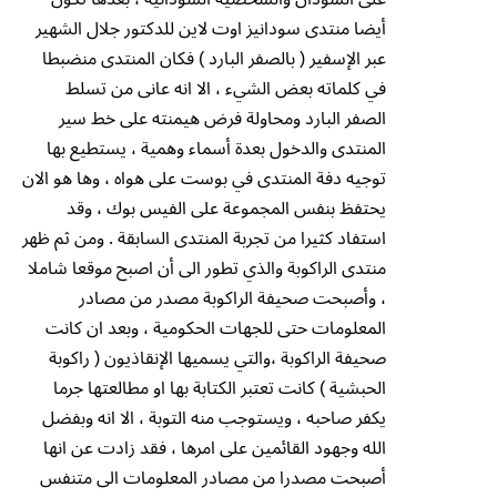
أيضا منتدى سودانيز اوت لاين للدكتور جلال الشهير
عبر الإسفير ( بالصفر البارد ) فكان المنتدى منضبطا
في كلماته بعض الشيء ، الا انه عانى من تسلط
الصفر البارد ومحاولة فرض هيمنته على خط سير
المنتدى والدخول بعدة أسماء وهمية ، يستطيع بها
توجيه دفة المنتدى في بوست على هواه ، وها هو الان
يحتفظ بنفس المجموعة على الفيس بوك ، وقد
استفاد كثيرا من تجربة المنتدى السابقة . ومن ثم ظهر
منتدى الراكوبة والذي تطور الى أن اصبح موقعا شاملا
، وأصبحت صحيفة الراكوبة مصدر من مصادر
المعلومات حتى للجهات الحكومية ، وبعد ان كانت
صحيفة الراكوبة ،والتي يسميها الإنقاذيون ( راكوبة
الحبشية ) كانت تعتبر الكتابة بها او مطالعتها جرما
يكفر صاحبه ، ويستوجب منه التوبة ، الا انه وبفضل
الله وجهود القائمين على امرها ، فقد زادت عن انها
أصبحت مصدرا من مصادر المعلومات الى متنفس