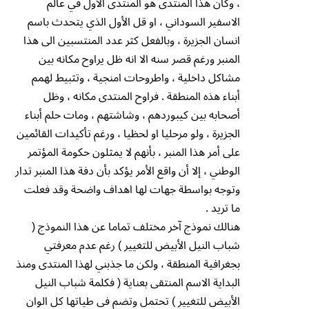
، وكأن هذا المنتدى هو المنتدى الأول في عالم
الاسفير السوداني ، او قل الأول الذي يتحدث باسم
انسان الجزيرة ، وبالفعل كثر عدد المنتسبين الى هذا
المنبر ورغم قصر سنه الا انه ظل يراوح مكانه بين
مشاكل داخلية ، واطروحات امنجية ، وتثبيط لهمم
أبناء هذه المنطقة . فراوح المنتدى مكانه ، وظل
أصحابه بين كيبوردهم ، وشاشتهم ، ومات حلم أبناء
الجزيرة ، ولو مرحليا او لحظيا ، ورغم تأكيدات القائمين
على أمر هذا المنبر ، بأنهم لا يمثلون حكومة المؤتمر
الوطني ، إلا أن واقع الأمر يؤكد بأن دفة هذا المنبر تدار
وتوجه بواسطة جهات لها اهداف واضحة وقد فعلت
ما تريد .
هنالك نموذج آخر مختلف تماما عن هذا النموذج (
شباب النيل الأبيض للتغيير ) رغم عدم معرفتي
بجغرافية المنطقة ، ولكن ما جذبني لهذا المنتدى ومنذ
البداية الاسم المنتقى بعناية ( فكلمة شباب النيل
الأبيض للتغيير ) تحتمل وتضم في طياتها كل الوان