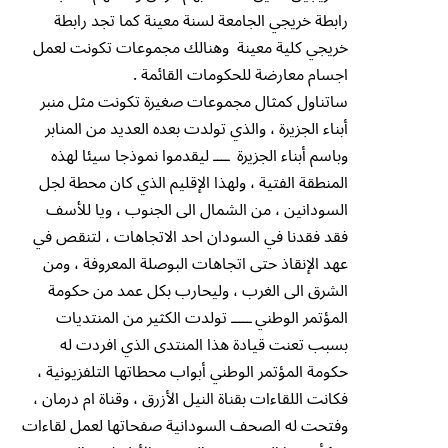
رابطة خريجي الجامعة لسنة معينة كما تجد رابطة
خريجي كلية معينة وهنالك مجموعات تكونت لعمل
اجسام معارضة للحكومات القائمة .
ساتناول كمثال مجموعات صغيرة تكونت مثل منبر
أبناء الجزيرة ، والذي تولدت بعده العديد من المنابر
وباسم أبناء الجزيرة ــــ ليقدموا نموذجا سيئا لهذه
المنطقة الفتية ، ولهذا الإقليم الذي كان محطة لجل
السودانين ، من الشمال الى الجنوب ، ويا للأسف
فقد فقدنا في السودان احد الاتجاهات ، لتنقص في
عهد الإنقاذ حتى اتجاهات البوصلة المعروفة ، ومن
الشرق الى الغرب ، وليحارب بكل عمد من حكومة
المؤتمر الوطني ـــــ تولدت الكثير من المنتديات
بسبب تعنت قيادة هذا المنتدى الذي افردت له
حكومة المؤتمر الوطني أبواب محطاتها التلفزيونية ،
فكانت اللقاءات بقناة النيل الأزرق ، وقناة ام درمان ،
وفتحت له الصحف السودانية صفحاتها لعمل لقاءات