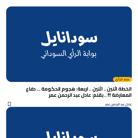
منبر الرأي
الخطة اثنين .. اثنين .. اربعة: هجوم الحكومة … دفاع
المعارضة !!! .. بقلم: عادل عبد الرحمن عمر
عادل عبد الرحمن عمر