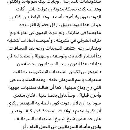
سندوتشات للمدرسة ، وجابت ليك منو واحد وأكلتو ،
وهنا ضحكت ضحكة مدوية ، وعرفت بانني أكلت
الهوت دوق ولا أعرف أسمه . وهنا الرابط بين الاثنين
هو ان هذا الهوت دوق ، وكل حضارة الغرب قد
هاجمتنا في منازلنا ، ولم تترك البدوي في بداوته ولم
تترك الشرقي في تشريقه . وأصبحت العادات تتشابه
وتتقارب رغم اختلاف السحنات ورغم بعد المسافات .
بدأ انتشار الانترنت وتوسعه ، وسهولة واستخدامه في
بدايات هذا القرن ، وبدا السودانيون وخاصة من
بالمهجر في تكوين المنتديات الاليكترونية ، فكانت
منتديات باسم السودان عامة ، وهذه المنتديات هي
التي راج وذاع صيتها ، كما أن هنالك منتديات جهوية
وأخرى قبلية ، وسأتناول بعضا منها ، فكان منتدى
سودانيز اون لاين دوت كوم ، لصاحبه المهندس بكري
أبو بكر والمقيم بالولايات المتحدة الامريكية ، ويعتبر
على حد علمي شيخ شيوخ المنتديات السودانية ،
ولنرى مأساة السودانيين في العمل العام ، أو