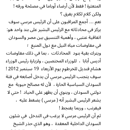
المتعثرة ! فقط لأن أرضاء أوباما في مصلحة ورقه !
ولكن كلام لكلام يفرق ؟
نعم … أجمع المراقبون على أن الرئيس مرسي سوف
يركز في محادثاته مع الرئيس البشير على بند واحد هو:
اتفاقية عنتبي ، وأهمية التنسيق بين مصر والسودان
في مفاوضات مياه النيل مع دول المنبع ؛
ويترك بقية بنود المحادثات ، بما في ذلك مفاوضات
أديس أبابا ، للوزراء المختصين ، ولزيارة رئيس الوزراء
هشام قنديل للخرطوم يوم الأربعاء 19 سبتمبر 2012 !
سوف يتجنب الرئيس مرسي أن يدخل أصابعه في فتة
السودان السياسية الحارة ، لأن له مصالح حيوية مع
دولتي السودان ، وينوي أن يظهر علي الحياد ! حتي لا
يشعر الرئيس البشير أنه ( مرسي ) يضغط عليه ،
فيفرنب ، وربما يفنجط !
ثم أن الرئيس مرسي لا يرغب في التدخل في شئون
السودان الداخلية المعقدة ، وهو الذي حذر الشيخ