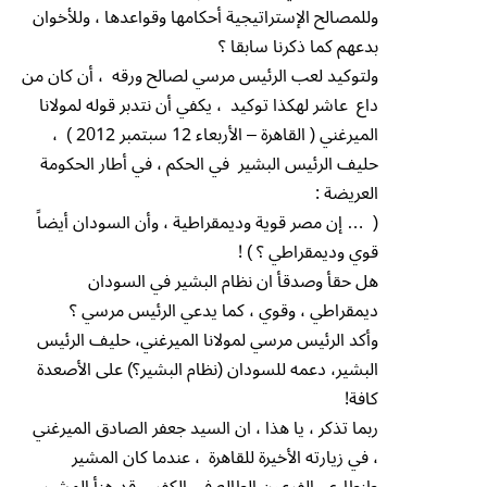
وللمصالح الإستراتيجية أحكامها وقواعدها ، وللأخوان
بدعهم كما ذكرنا سابقا ؟
ولتوكيد لعب الرئيس مرسي لصالح ورقه ، أن كان من
داع عاشر لهكذا توكيد ، يكفي أن نتدبر قوله لمولانا
الميرغني ( القاهرة – الأربعاء 12 سبتمبر 2012 ) ،
حليف الرئيس البشير في الحكم ، في أطار الحكومة
العريضة :
( … إن مصر قوية وديمقراطية ، وأن السودان أيضاً
قوي وديمقراطي ؟ ) !
هل حقأ وصدقأ ان نظام البشير في السودان
ديمقراطي ، وقوي ، كما يدعي الرئيس مرسي ؟
وأكد الرئيس مرسي لمولانا الميرغني، حليف الرئيس
البشير، دعمه للسودان (نظام البشير؟) على الأصعدة
كافة!
ربما تذكر ، يا هذا ، ان السيد جعفر الصادق الميرغني
، في زيارته الأخيرة للقاهرة ، عندما كان المشير
طنطاوي الفرعون الطالع في الكفر ، قد هنأ المشير