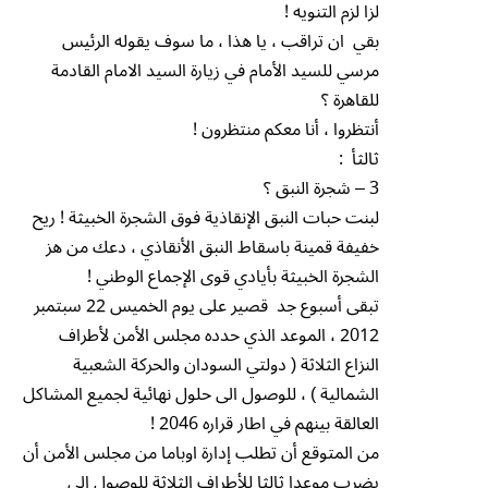
لزا لزم التنويه !
بقي ان تراقب ، يا هذا ، ما سوف يقوله الرئيس
مرسي للسيد الأمام في زيارة السيد الامام القادمة
للقاهرة ؟
أنتظروا ، أنا معكم منتظرون !
ثالثأ :
3 – شجرة النبق ؟
لبنت حبات النبق الإنقاذية فوق الشجرة الخبيثة ! ريح
خفيفة قمينة باسقاط النبق الأنقاذي ، دعك من هز
الشجرة الخبيثة بأيادي قوى الإجماع الوطني !
تبقى أسبوع جد قصير على يوم الخميس 22 سبتمبر
2012 ، الموعد الذي حدده مجلس الأمن لأطراف
النزاع الثلاثة ( دولتي السودان والحركة الشعبية
الشمالية ) ، للوصول الى حلول نهائية لجميع المشاكل
العالقة بينهم في اطار قراره 2046 !
من المتوقع أن تطلب إدارة اوباما من مجلس الأمن أن
يضرب موعدا ثالثا للأطراف الثلاثة للوصول الى