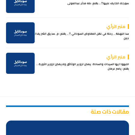
صورتك الخايف عليها!! .. بقلم: طه مدثر عبدالمولى
منبر الرأي
سد النهضة .. رحلة في عقل المفاوض السوداني !! .. بقلم: م. صديق الشريف/
دبلن
منبر الرأي
انتبهوا ايها السيدات والسادة: يمكن تزوير الوثائق ولايمكن تزوير الثورة ..
بقلم: ياسر عرمان
مقالات ذات صلة