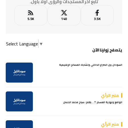
تابع آخر المستجدات والرؤى أولًا بأول.
5.5K
140
3.5K
Select Language
▼
يتصفح زوارنا الآن
السودان بين الصراع الداخلي وتشابك المصالح الإقليمية
منبر الرأي
الواقع ونهاية العسكر !! .. بقلم: صباح محمد الحسن
منبر الرأي