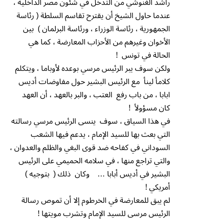
راشد الغنوشي من التدخل في شئون مصر الداخلية ،
عندما حاول الشيخ أن يقترح تقاسم السلطة ( رئاسة
الجمهورية ، رئاسة الوزراء ، ورئاسة البرلمان ) بين
الأخوان وغيرهم من الأحزاب المعارضة ، كما هي
الحالة في تونس !
ولكن سوف يبر الرئيس مرسي بوعده لأوباما ، ويتكلم
كلامأ لينأ مع الرئيس البشير حول مفاوضات أديس
ابابا ، من باب رفع العتب ، والبر بالعهد ، أن العهد
كان مسؤولأ !
في هذا السياق ، سوف ينسى الرئيس مرسي رسالته
التي بعث بها للسيد الإمام ، يدعم فيها الشعب
السوداني في كفاحه ضد قوى البغي والظلم والعدوان ،
والتي تراجع منها ، في سلامه الحميمي على الرئيس
البشير في أديس أبابا … وكان ذلك ( بتوجيه )
أمريكي !
لم يبق للمعارضة في الخرطوم إلا أن تموص رسالة
الرئيس مرسي للسيد الإمام وتشرب مويتها !