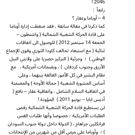
2046 !
رابعأ :
4 – أوباما وعقار ؟
كما ذكرنا في مقالة سابقة ، فقد ضغطت إدارة أوباما
على قادة الحركة الشعبية الشمالية ( واشنطون –
الجمعة 14 سبتمبر 2012 ) للوصول الى اتفاقات
ثنائية ( مع استبعاد تحالف كاودا الثوري وقوى الإجماع
الوطني ) ؛ وجزئية ( التركيز حصريا على ولايتي النيل
الأزرق وجنوب كردفان ) ، وبضمانات أمريكية ، مع
نظام البشير في كل الأمور العالقة بينهما ، وعلى
أساس المشورة الشعبية ( حمالة الأوجه ) والمضمنة
في اتفاقية السلام الشامل ، واتفاقية عقار – نافع (
أديس ابابا – يونيو 2011 ) المؤودة !
لن يستطيع قادة الحركة الشعبية الشمالية رفض
الطلبات الأمريكية ؛ خصوصا وأنها طلبات القس
فرانكلين جراهام ، ( الدولة داخل دولة جنوب السودان
) ؛ وأوباما على مرمي أقل من شهرين من الإنتخابات