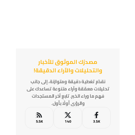
مصدرُك الموثوق للأخبار
والتحليلات والآراء الدقيقة!
نقدّم تغطية دقيقة ومتوازنة، إلى جانب
تحليلات معمّقة وآراء متنوعة تساعدك على
فهم ما وراء الخبر. تابع آخر المستجدات
والرؤى أولًا بأول.
5.5K
140
3.5K