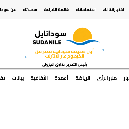
اختياراتنا لك
اهتماماتك
قائمة القراءة
سجلاتك
عن سودان
أول صحيفة سودانية تصدر من
الخرطوم عبر الانترنت
رئيس التحرير: طارق الجزولي
بار
منبر الرأي
الرياضة
أعمدة
الثقافية
بيانات
تقا