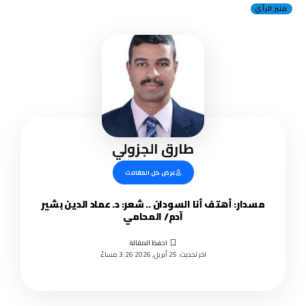
منبر الرأي
طارق الجزولي
عرض كل المقالات
مسدار: أهتف أنا السودان .. شعر: د. عماد الدين بشير
آدم/ المحامي
اخر تحديث: 25 أبريل, 2026 3:26 مساءً