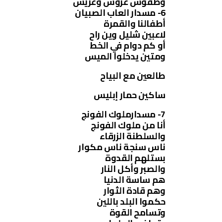
وطقوس عروس وعريس
6- مسدار العاب الصبيان
أطفالنا والقمرة
لاعبين شليل وين راح
أو كم دوام في الخط
ومتين يدخلوا الميس
طالعين مع البياح
ساكين حمار إبليس
7- مسدارملوك الفونج
أنا من ملوك الفونج
والسلطنة الزرقاء
ناس سنجة ناس مكوار
بستلهم القدوة
والصبر وأكل النار
هم ساسة الدنيا
وهم قادة الثوار
حكموا البلد باللين
وتسامح القوة