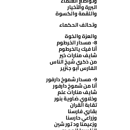
وتواضع العلماء
البررة والأخيار
واللقمة والكسوة
وتحالف الحكماء
والعزة والخوة
8- مسدار الخرطوم
أنا فيك يالخرطوم
شايف منارات خير
من ذكرى شيخ الناس
الفارس أبو جنزير
9- مسدار شموخ دارفور
أنا من شموخ دارفور
شايف منارات علم
وخلاوي ضاوية بنور
تقابة القران
بقاري فارسنا
وزراعي حارسنا
وزعيمنا ود تور شين