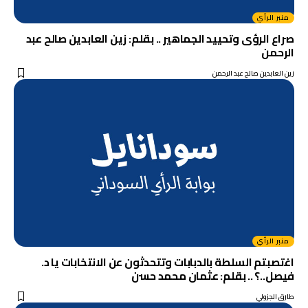
منبر الرأي
صراع الرؤى وتحييد الجماهير .. بقلم: زين العابدين صالح عبد
الرحمن
زين العابدين صالح عبد الرحمن
منبر الرأي
اغتصبتم السلطة بالدبابات وتتحدثون عن الانتخابات يا د.
فيصل..؟ .. بقلم: عثمان محمد حسن
طارق الجزولي