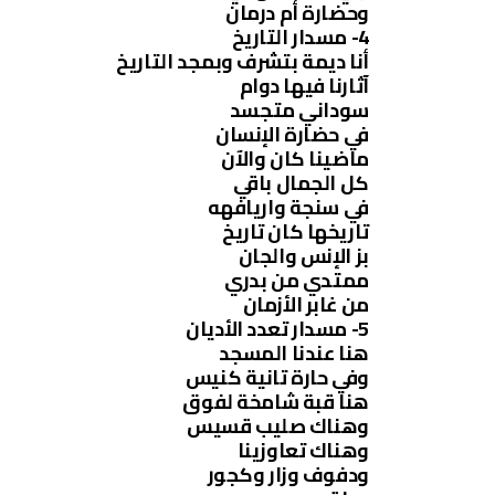
وحضارة أم درمان
4- مسدار التاريخ
أنا ديمة بتشرف وبمجد التاريخ
آثارنا فيها دوام
سوداني متجسد
في حضارة الإنسان
ماضينا كان والآن
كل الجمال باقي
في سنجة واريافهه
تاريخها كان تاريخ
بز الإنس والجان
ممتدي من بدري
من غابر الأزمان
5- مسدار تعدد الأديان
هنا عندنا المسجد
وفي حارة تانية كنيس
هنا قبة شامخة لفوق
وهناك صليب قسيس
وهناك تعاوزينا
ودفوف وزار وكجور