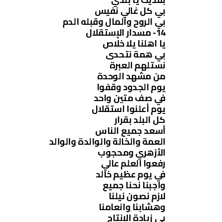
بي كل غالي نفيس
بي الروح والمال وقبله الدم
14- مسدار الإستقلال
يا اهلنا يلا خلاص
بي همة نتحدى
نستلهم العبرة
من مشهد الوحدة
يوم الجدود وقفوا
في صف متين واحد
يوم أعلنوا استقلال
كل البلد بقرار
أسعد جميع الناس
العمة والخالة والوالدة والوالد
الأزهري ومحجوب
رفعوا العلم عالي
في يوم عظيم خالد
واجبنا نحنا جميع
لازم نصون نيلنا
وهشابنا وانعامنا
بي زيادة الإنتاج