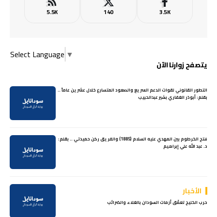
5.5K
140
3.5K
Select Language
▼
يتصفح زوارنا الآن
التطور القانوني لقوات الدعم السريع والصعود المتسارع خلال عشرين عاماً ..
بقلم: أبوذر الغفاري بشير عبدالحبيب
فتح الخرطوم بين المهدي عليه السلام (1885) والفريق ركن حميدتي .. بقلم:
د. عبد الله علي إبراهيم
الأخبار
حرب الخليج تعمّق أزمات السودان بالغلاء والضرائب