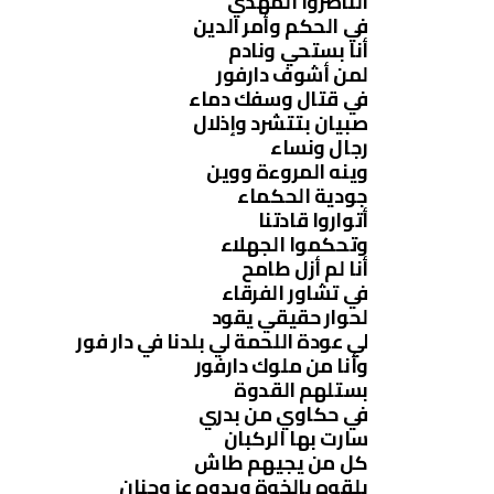
الناصروا المهدي
في الحكم وأمر الدين
أنا بستحي ونادم
لمن أشوف دارفور
في قتال وسفك دماء
صبيان بتتشرد وإذلال
رجال ونساء
وينه المروءة ووين
جودية الحكماء
أتواروا قادتنا
وتحكموا الجهلاء
أنا لم أزل طامح
في تشاور الفرقاء
لحوار حقيقي يقود
لي عودة اللحمة لي بلدنا في دار فور
وأنا من ملوك دارفور
بستلهم القدوة
في حكاوي من بدري
سارت بها الركبان
كل من يجيهم طاش
يلقوه بالخوة ويدوه عز وحنان