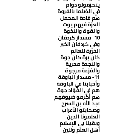
يتحزمولو دوام
في الضلما بالفروة
هم قادة المحمل
العزة فيهم يوت
والقوة والنخوة
10- مسدار كردفان
وفي كردفان الخير
الخيرة للعالم
كان برة كان جوة
والنجدة محرية
والفزعة مرجوة
11- مسدار الباوقة
وأحبابنا في الباوقة
هم في الفؤاد جوة
هم أكرمو ضيوفهم
عبد الله بن السرح
وصحابتو الأعراب
العلمونا الدين
وبقينا بي الإسلام
أهل العلم وللين