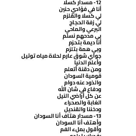
12- مسدار كسلا
أنا في فؤادي حنين
لي كسلا والقلزم
لي زفة الحجاج
البرعي والماحي
بي مدحهم نسلم
أنا ديمة بتحزم
وبي همة بتلزم
جواي شوق عارم لحلاة مياه توتيل
وأعلم الدنيا
ومن دقنة أتعلم
قومية السودان
والذود عنه دوام
ودفاع في شان الله
عن كل أراضي النيل
الغابة والصحراء
ودخننا والقنديل
13- مسدار هتاف أنا السودان
وأهتف أنا السودان
وأقول بملء الفم
بفديك يا بلدي