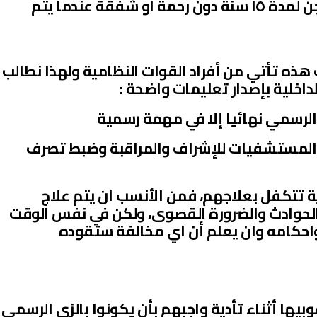
والإدارية (في استراليا العقوبة السجن لمدة ١٥ سنة دون رحمة او شفقة عندما يتم
ذه تأتي من أفراد القوات النظامية ولهذا نطالب
الداخلية بإصدار تعليمات واضحة :
الرسمي نهائيا إلا في مهمة رسمية
المستشفيات للإشراف والمراقبة وضبط تصرف
تتكفل بعلاجهم، فمن الأنسب ان يتم علاج
 الحوادث والضرورة القصوى، ولكن في نفس الوقت
واحكامه وان يعلم أن اي مخالفة ستقوده
بيها أثناء تأدية واجبهم بأن يكونوا بالزي الرسمي