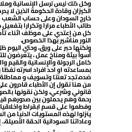
وكل ذلك ليس لرسل الإنسانية وملائ
الكيزان وقادة الحكومة الذين لا ي
خارج السودان وعلى حساب الشعب ال
كل من إعتدي على موظف اثناء تأدي
النور مناشير بهذا الخصوص،
ولكنها حبر على ورق، وحتي اليوم ظ
أسوأ بيئة ومناخ عمل ، يتعرضون ل
كامل الرجولة والإنسانية والقيم و
بمساعدته او احد افراد اسرته لفظا 
ضده،تجد تعنتا وتسويف و مماطلة!
من هنا نقول إن الأطباء قادرون ع
قانوني وشرعي، ولكن نقولها بالصوت
رحمة وهم يحملون بين صدورهم قيم
وفطموا على قسم ابقراط واخلاقيات
ينزلوا لهذه المستويات الدنيا من الس
وعاداتنا السودانية الحقة الأصيلة،. 