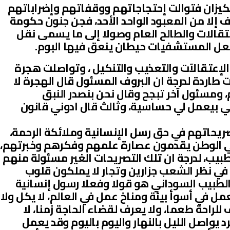
يزان فتوالت إحتجاجاتهم ووقفاتهم وإضراباتهم
 إلا من المعبود الواحد الأحد، فجن جنون حكومة
قالات والطالح العام وصولا إلى ما يسمى نقل
جعل المستشفيات حيطان ينعق فيها البوم.
الإعتقالآت والتعذيب والتنكيل ، وتواصلت هجرة
ت طاردة لدرجة ان البروف المسئول قال الهجرة لا
 ومسئول آخر تبجح وقال نحن بنصدر النبق
مي بيعمل لي حساسية، وثالث قال ادوني قانون
حاتهم في حق رسل الإنسانية وملائكة الرحمة،
ي الوطن يقدمون عصارة علمهم وفكرهم وخبرتهم،
بيب، لدرجة ان تلك التصريحات الغير مسئولة منهم
في نظر الشعب جزارين وتجار لا يملكون قلوب
 الطبيب السوداني هو قولا وفعلا رسول إنسانية
ل في أسوأ بيئة ومناخ عمل في العالم، لا يكل ولا
 للراحة طعما، ولا يعرف لقضاء الحاجة زمنا، لا
 يواصل الليل بالنهار واليوم باليوم وقد يعمل