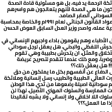
كة الرحمة يد فيه، بل هو مسئولية قادة الصحة
دركون ما هي الصحة لأنهم يتعالجون هم واسرهم
سوداني الصابر الصامد.
طالب الأطباء مرارا وتكرارا بتفعيل مواد القانون الجنائي لعام ١٩٩١م والخاصة بمحاسبة
ة عمله، واصدر وزير العدل السابق العوض الحسن
ل الأطباء وهم يقومون باداء واجبهم الإنساني في
لتحرش اللفظي والبدني، هل يعقل لرجل سوداني
الأخلاق والمثل، ان يتحرش بطبيبة وهي تقوم
وضربا، ومع ذلك عندما تتقدم لتصريح عريضة
!! هل يعقل ذلك؟؟
لى الدفاع عن أنفسهم بكل ما يملكون من حق
 العالي الطبيبة والطبيب رسل إنسانية وملائكة
 سودانية اصيلة رضعوها من ثدي هذا الوطن
 الممارسة والسلوك المهني الأصيل، لهذا لن
لوك اللا اخلاقي ولا إنساني ولا يشبه تقاليدنا
إذا ما العمل؟؟؟