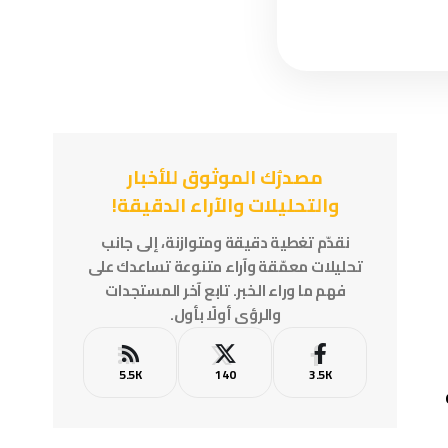
مصدرُك الموثوق للأخبار
والتحليلات والآراء الدقيقة!
نقدّم تغطية دقيقة ومتوازنة، إلى جانب
تحليلات معمّقة وآراء متنوعة تساعدك على
فهم ما وراء الخبر. تابع آخر المستجدات
والرؤى أولًا بأول.
5.5K
140
3.5K