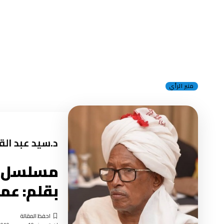
منبر الرأي
د.سيد عبد الق
مسلسل ظل
بقلم: عم