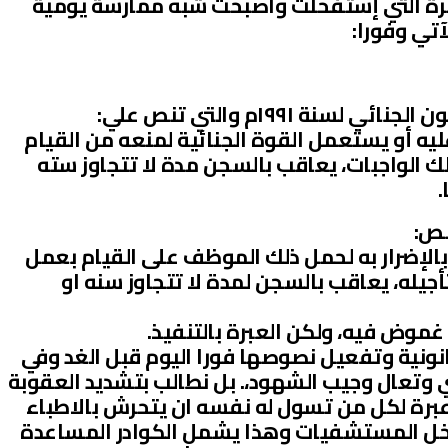
رة التي إستفحلت واصبحت شبه ممارسة يومية
آتي وفورا:
ه أو يستعمل القوة الجنائية لمنعه من القيام
ك الواجبات، يعاقب بالسجن مدة لا تتجاوز سته
.
الإضرار به لحمل ذلك الموظف على القيام بعمل
أجيله، يعاقب بالسجن لمدة لا تتجاوز سنه او
موض فيه، ولكن العبرة بالتنفيذ.
انونية وتفعيل نصوصها فورا اليوم قبل الغد وفي
وتعال وجيب الشهود،. بل نطالب بتشديد العقوبة
برة لكل من تسول له نفسه ان يتحرش بالاطباء
خل المستشفيات وهذا يشمل الكوادر المساعدة