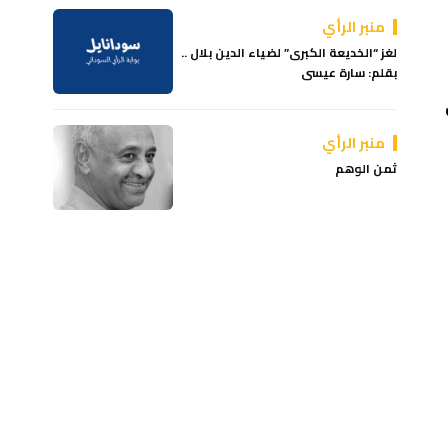
منبر الرأي
لغز “الخديعة الكبرى” لضياء الدين بلال ..
بقلم: سارة عيسى
منبر الرأي
ثمن الوهم