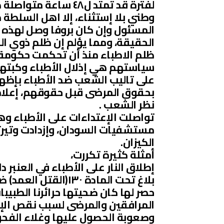
لفترة قد تمتد ل٤٨ س
وطني بلا إستثناء، إلا اهل السلطة
المسئول وإن كان بروفا وصل لهذه ا
الحقيقة، ومما يؤلم إن ظلم ذوي ا
ظلم الاطباء منذ أن تحكمت حكومة ال
سياستهم هي إذلال الأطباء وكبتهم
على تاليب الشعب ضد الأطباء بإظها
بحقوق المرضى قبل حقوقهم، إعلا
نظر الشعب .
تواصلت الإعتداءات على الأطباء وه
مستشفيات السودان، وإزدادت وتيرته
الكيزان.
أمثلة كثيرة تكررت،
إطلاق النار على الأطباء في العنب
بلاغ تحت المادة ١٣٠
حصر لها كان ضحيتها حرائرنا الطبيبا
المرافقين والمرضى لسبب نقص الإمك
وصعوبة الحصول عليها وغلاء الفح