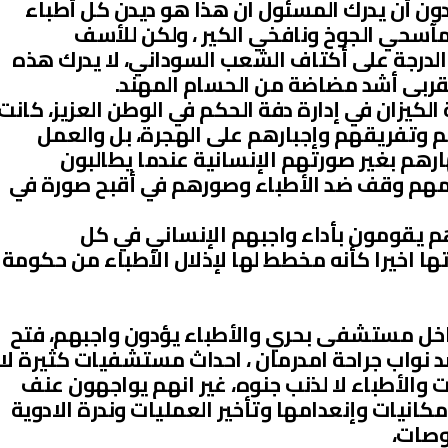
اعة متواصلة دون أن يدرك المسئول ان هذا هو ديدن كل أطباء
 مآسحي الجوخ ونافخي الكير ، ولكن للأسف
لدرجة على أكتاف الشعب السوداني، لا يدرك هذه
لقربى أشد مضاضة من الحسام المهند.
كيزان في إدارة دفة الحكم في الوطن العزيز، كانت
 وتفريقهم وإجبارهم على الهجرة، بل والعمل
رهم بغير صورتهم الإنسانية عندما يطالبون
مهم وقف ضد الأطباء وصورهم في أقبح صورة في
م يقومون بأداء واجبهم الإنساني في كل
ا اخيرا كأنه مخطط لها لإذلال الأطباء من حكومة
ر داخل مستشفى بحري والأطباء يؤدون واجبهم، فتح
(القتل العمد) ضد نواب جراحة امدرمان ، احداث مستشفيات كثيرة لا
ت والأطباء لا لذنب جنوه، غير انهم يواجهون عنف
انيات وإنعدامها وتأخير العمليات وندرة الادوية
وصات،