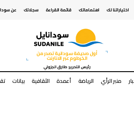
اختياراتنا لك
اهتماماتك
قائمة القراءة
سجلاتك
عن سودان
أول صحيفة سودانية تصدر من
الخرطوم عبر الانترنت
رئيس التحرير: طارق الجزولي
بار
منبر الرأي
الرياضة
أعمدة
الثقافية
بيانات
تقا