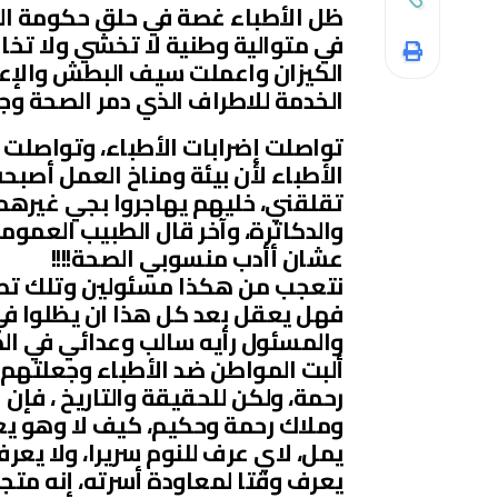
ظل الأطباء غصة في حلق حكومة الك
في متوالية وطنية لا تخشي ولا تخاف
الكيزان واعملت سيف البطش والإعت
الخدمة للاطراف الذي دمر الصحة و
تواصلت إضرابات الأطباء، وتواصلت 
الأطباء لأن بيئة ومناخ العمل أصبح
تقلقني، خليهم يهاجروا بجي غيرهم،
والدكاترة، وآخر قال الطبيب العمو
عشان أأدب منسوبي الصحة!!!!
نتعجب من هكذا مسئولين وتلك تصري
فهل يعقل بعد كل هذا ان يظلوا ف
والمسئول رأيه سالب وعدائي في الط
ألبت المواطن ضد الأطباء وجعلتهم 
رحمة، ولكن للحقيقة والتاريخ ، فإن
وملاك رحمة وحكيم، كيف لا وهو يعم
يمل، لاي عرف للنوم سريرا، ولا يعرف
يعرف وقتا لمعاودة أسرته، إنه متجرد