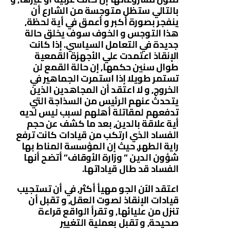
بالتالي ستظل متوجسة من الشارع أن
ينفجر بصورة أكبر و أعمق في أية لحظة,
هذا التوجس و الخوف سوف يخلق حالة
جديدة في التعامل السياسي. إذا كانت
الإنقاذ اعتمدت علي الأجهزة القمعية
طوال سنين حكمها, إن حالة القمع لن
تستمر طويلا إذا استمرت الجماهير في
الخروج, و لا اعتقد أن المجاهدين الذين
يتحدث عنهم الرئيس من السذاجة التي
تدفعهم لمقاتلة أهلهم لسبب ليس لديه
أية علاقة بالدين, بعد ما كشف عن حجم
الفساد الذي ارتكب من قيادات كانت ترفع
راية الطهر, حيث إن المؤسسة المناط بها
شؤون الدين ” وزارة الأوقاف” أتضح أنها
الفساد قد طال قياداتها.
اعتقد الآن الجو مهيأ أكثر, في أن تستجيب
قيادات الإنقاذ لصوت العقل, و تقبل أن
تنزل من عليائها, و تقرأ الواقع قراءة
صحيحة, و تقبل بعملية التغيير