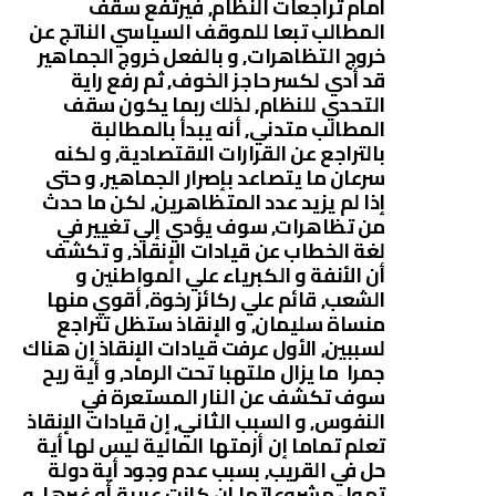
أمام تراجعات النظام, فيرتفع سقف
المطالب تبعا للموقف السياسي الناتج عن
خروج التظاهرات, و بالفعل خروج الجماهير
قد أدي لكسر حاجز الخوف, ثم رفع راية
التحدي للنظام, لذلك ربما يكون سقف
المطالب متدني, أنه يبدأ بالمطالبة
بالتراجع عن القرارات الاقتصادية, و لكنه
سرعان ما يتصاعد بإصرار الجماهير, و حتى
إذا لم يزيد عدد المتظاهرين, لكن ما حدث
من تظاهرات, سوف يؤدي إلي تغيير في
لغة الخطاب عن قيادات الإنقاذ, و تكشف
أن الأنفة و الكبرياء علي المواطنين و
الشعب, قائم علي ركائز رخوة, أقوي منها
منساة سليمان, و الإنقاذ ستظل تتراجع
لسببين, الأول عرفت قيادات الإنقاذ إن هناك
جمرا ما يزال ملتهبا تحت الرماد, و أية ريح
سوف تكشف عن النار المستعرة في
النفوس, و السبب الثاني, إن قيادات الإنقاذ
تعلم تماما إن أزمتها المالية ليس لها أية
حل في القريب, بسبب عدم وجود أية دولة
تمول مشروعاتها إن كانت عربية أو غيرها, و