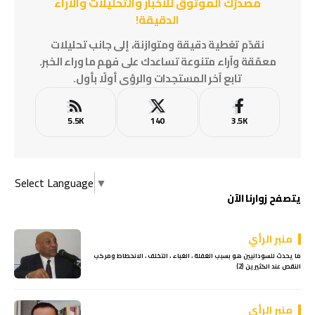
مصدرُك الموثوق للأخبار والتحليلات والآراء
الدقيقة!
نقدّم تغطية دقيقة ومتوازنة، إلى جانب تحليلات
معمّقة وآراء متنوعة تساعدك على فهم ما وراء الخبر.
تابع آخر المستجدات والرؤى أولًا بأول.
5.5K
140
3.5K
Select Language
▼
يتصفح زوارنا الآن
منبر الرأي
ما يحدث للسودانيين هو بسبب الغفلة ، الغباء ، التخلف ، الانحطاط ومركب
النقص عند الكثيرين (2)
منبر الرأي