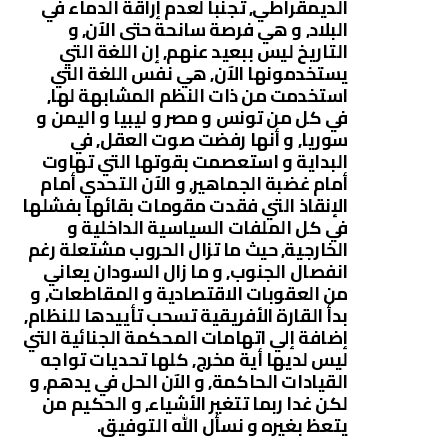
الديمقراطي, تجنبا لعدم إراقة الدماء في
البلاد, و هي فرصة سانحة حتى الآن, و
التاريخ ليس ببعيد عنهم, إن اللغة التي
يستخدمونها الآن, هي نفس اللغة التي
استخدمت من ذات النظم المشابهة لها,
في كل من تونس و مصر و ليبيا و اليمن و
سوريا, و أنها رفضت صوت العقل, في
البداية و استعصمت بقوتها التي تهاوت
أمام غضبة الجماهير, و الآن التحدي أمام
الإنقاذ التي فقدت مقومات بقائها بفشلها
في كل الملفات السياسية الداخلية و
الخارجية, حيث ما تزال الحروب مشتعلة رغم
انفصال الجنوب, و ما زال السودان يعاني
من العقوبات الاقتصادية و المقاطعات, و
بدأ القارة الأفريقية تسحب تأييدها للنظام,
إضافة إلي اتهامات المحكمة الجنائية التي
ليس لديها أية مخرج, كلها تحديات تواجه
القيادات الحاكمة, و الآن الحل في يدهم, و
لكن غدا ربما تتغير الأشياء, و الحكيم من
يتعظ بغيره و نسأل الله التوفيق.