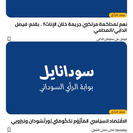
منبر الرأي
نعم لمحاكمة مرتكبي جريمة ختان الإناث!! .. بقلم: فيصل
الدابي/المحامي
فيصل علي سليمان الدابي
منبر الرأي
الاقْتِصَاد السِيَاسِي المَأزُوْم لحُكُومَتَي بُورتْسُودَان ونِيرُوبِي
بروفيسور/ مكي مدني الشبلي