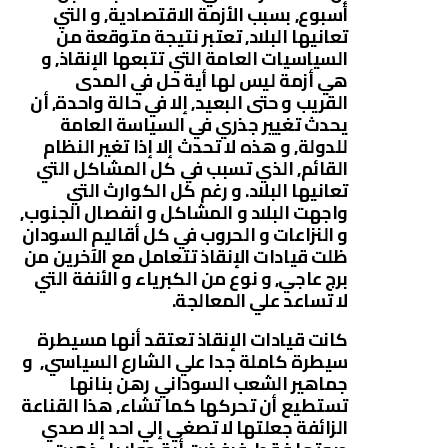
أسبوع, بسبب الأزمة الاقتصادية, و التي
تعانيها البلاد, تعتبر نتيجة متوقعة من
السياسيات العامة التي تتبعها الإنقاذ, و
هي أزمة ليس لها أية حل في المدى
القريب و حتى البعيد, إلا في حالة واحدة, أن
يحدث تغيير جذري في السياسة العامة
للدولة, و هذه لا تحدث إلا إذا تغير النظام
القائم, الذي تسبب في كل المشاكل التي
تعانيها البلاد. و رغم كل الكوارث التي
واجهت البلاد و المشاكل و انفصال الجنوب,
و النزاعات و الحروب في كل أقاليم السودان
ظلت قيادات الإنقاذ تتعامل مع الآخرين من
برج عاجي, و نوع من الكبرياء و الأنفة التي
لا تساعد علي المعالجة.
كانت قيادات الإنقاذ تعتقد أنها مسيطرة
سيطرة كاملة جدا علي الشارع السياسي, و
جماهير الشعب السوداني رهن بنانها
تستطيع أن تحركها كما تشاء, هذا القناعة
الزائفة جعلتها لا تصغي إلي احد إلا صدي