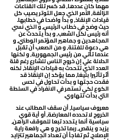
مهما كان عددها, قد كسر تلك القناعات
الزائفة, الأمر الذي جعل التوتر يصيب كل
قيادات الإنقاذ, و بدأ واضحا في خطابها.
حيث وضح في خطاب الرئيس, و الذي نسي
أنه رئيس لكل الشعب, و بدأ يتحدث عن
المجاهدين و جماهير المؤتمر الوطني, و
هي دعوة للفتنة, و من الصعب أن تقبل
عندما تأتي من رئيس الجمهورية, و لكنها
الدلالة علي إن خروج الناس للشارع رغم قلة
العدد الذي تتحدث به قيادات الإنقاذ, لكنه
أثر تأثيرا بليغا, مما يؤكد إن الإنقاذ قد
فقدت حجتها و بدأت تحاول في لحس
الكوع لكي تستمر في الانفراد في السلطة
التي بدأت تتهاوي.
معروف سياسيا, أن سقف المطالب عند
الخروج لا تحدده المعارضة, أو أية قوي
سياسية أنما يتحدد تبعا للموقف الراهن,
يزيد و ينقص, ربما تخرج و هي رافعة راية
الإصلاح, ثم تفاجأ أن تعداد الجماهير تتزايد