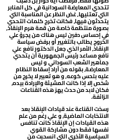
صوتها فقط, فرفضت أية حوار بل ذهبت
تتحدي المعارضة السودانية في كل المنابر
التي تعتليها, غض النظر عن المناسبة التي
يتحدثون فيها, فكانت تخرج كلمات التحدي
بصورة منتظمة خاصة من قمة هرم الإنقاذ,
في إحساس دفين ليس هناك من يجرؤ علي
الخروج يطالب بالتغيير أو برفض سياسة
الإنقاذ, الأمر الذي جعل الدكتور نافع علي
نافع مساعد رئيس الجمهورية أن يتحدي
جماهير الشعب السوداني و ليس
المعارضة, بقوله من أراد إسقاط النظام
عليه بلحس كوعه, و هو تعبير لا يخرج من
شخص إلا إذا كانت المشيئة والإرادة بيده,
فكان لابد من حدث يهز هذه القناعات
الزائفة.
رسخت القناعة عند قيادات الإنقاذ بعد
الانتخابات الماضية, و علي رغم من علم
هذه القيادات إن الإنقاذ كانت تنافس
نفسها فقط دون مشاركة القوي
السياسية الأخرى التي انسحبت من