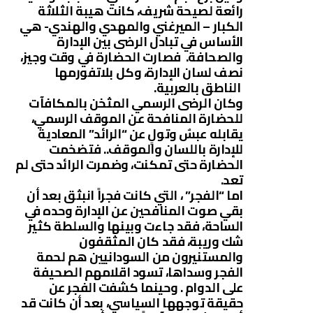
رائعة لصيحة شريف، كانت هيبة الثلاثة
الكبار – الميرغني والمهدي والهندي- هي
الأساس في تبادل الرضى بين الإدارة
والصحافة. فصارت الحضارة في وقت وجيز،
نصف لسان الإدارة، وكل بلاتفورمها
الناطق بالعربية.
وكان الرضى الرسمي المثخن بالمكافآت
للحضارة المنافحة عن الموقف الرسمي،
يقابله عبسٌ وتولٍ عن “الرائد” المعادية
للإدارة باللسان والموقف.. فتضخمت
الحضارة حتى تمكنت، وضمرت الرائد حتى لم
تعد.
اما “الفجر” ، التي كانت فجراً انبثق بعد أن
بقي صوت المنافحين عن الإدارة وحده في
الساحة، فقد جاءت وبينها والسلطة كثير
شك وريبة، فقد كان المثقفون
والمستنيرون من السودانيين هم لحمة
الفجر وسداها، تسود اقلامهم الصحيفة
على الدوام . وحينما كشفت الفجر عن
حقيقة توجهها السياسي، بعد أن كانت قد