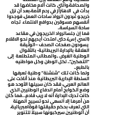
والصحافة،والتي كانت آلام مخاضها قد
بدأت في الاهتزاز في رحم الأمة،بعد أن نزل
خريجو غردون الرواد ساحات العمل، فوجدوا
أنفسهم مسوقين بدوافع الانتماء تجاه
ساحة السياسة..
فما إن جلسالرواد الخريجون في مقاعد
(السي إس)، حتى امتدت أيديهم نحو الاقلام
يسودون صفحات الصحف –الوثيقة
العلاقة بالإدارة البريطانية- بالأقوال
الوطنية الغرض ..والمطالب المتطلعة إلى
“التمكين”.. لكل الوطن وكل مواطنيه
بالطبع..
ولما كانت تلك “شنشنة” وطنية تعرفها
السلطة الإدارية البريطانية منذ أناخت على
العالم العربي، فقد كان سبيلها الأوحد هو
وضع الكوابح أمام اندفاع الوطنيين الذي
كانت تدرك الإدارة أنه لا ريب قادم…فما كان
من أمرها إلا السعي نحو تسييج المهنة
التي تعرف بحكم حقيقتها قوةًامبريالية،
أن الوطنيين سيركبونها سبيلاً للتنوير