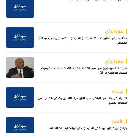
منبر الرأي
ماذا بعد رفع العقوبات الإقتصادية عن السودان .. بقلم: نبيل أديب عبدالله/
المحامي
منبر الرأي
ما يحدث للسودانيين هو بسبب الغفلة ، الغباء ، التخلف ، الانحطاط ومركب
النقص عند الكثيرين (2)
بيانات
الجبهة الثورية السودانية ترحب بإطلاق سراح الأسرى وتعتبرها خطوة في
الاتجاه الصحيح
الأخبار
بلينكن عن اتفاق الهدنة في السودان: حان الوقت لإسكات المدافع