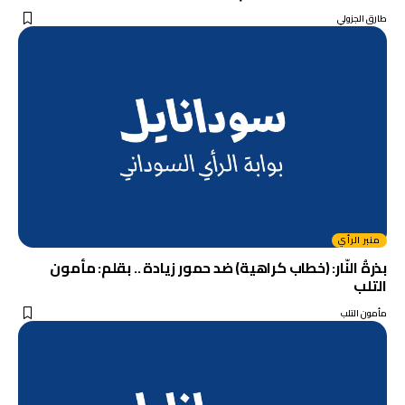
طارق الجزولي
منبر الرأي
بذرةُ النّار: (خطاب كراهية) ضد حمور زيادة .. بقلم: مأمون
التلب
مأمون التلب