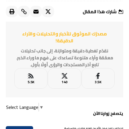
شارك هذا المقال
مصدرُك الموثوق للأخبار والتحليلات والآراء
الدقيقة!
نقدّم تغطية دقيقة ومتوازنة، إلى جانب تحليلات
معمّقة وآراء متنوعة تساعدك على فهم ما وراء الخبر.
تابع آخر المستجدات والرؤى أولًا بأول.
5.5K
140
3.5K
Select Language
▼
يتصفح زوارنا الآن
الدكتور حامد فضل الله بين العلم والادب والسياسة