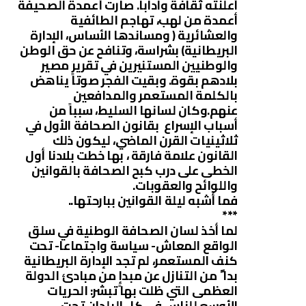
أعلنته ثقافة وآداباً. صارت أعمدة الصحيفة
أعمدة من لهب، تهاجم الطائفية
والعشائرية ( ومساندها الأساس، الإدارة
البريطانية) بشراسة، وتنافح عن حق الوطن
والوطنيين المستنيرين في تقرير مصير
بلادهم بقوة. وبقيت الفجر صوتاً يناهض
بالكلمة المستعمر والمدافعين
عنهم.وكان لسانها السليط، سبباً من
أسباب الإسراع بقانون الصحافة الأول في
ثلاثينيات القرن الماضي، ليكون ذلك
القانون علامة فارقة ، بها خطت بلادنا أول
الخطى على درب كبح الصحافة بالقوانين
واللوائح والعقوبات.
فما أشبه ليلة القوانين ببارحتها..
***
لما أخذ لسان الصحافة الوطنية في سلق
الواقع المعاش- سياسة واجتماعا- تحت
كنف المستعمر، لم تجد الإدارة البريطانية
بدا ً من التنازل عن مبدإٍ من مبادئ الدولة
العظمى التي ظلت بها تبشر: الحريات
الأوسع للناس في كل البلدان تحت