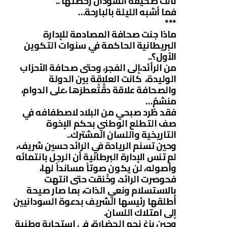
نالت صحيفة السودان رخصتها ..
فما أشبه الليلة بالبارحة…
***
ماذا جنت صحافة المصادمة للإدارة
البريطانية الحاكمة في سنوات التكوين
الأول؟..
من الرأئد،إلى الفجر، وحتى صحافة الأحزاب
الوليدة، كانت العلاقة بين الدولة
والصحافة علاقة دقَّتْعطرَها ،على الدوام،
منشمٌ…
فقد طُرد صبحي من البلاد لاصطفافه في
صف التطلع الوطني بحكم الإخوة
التاريخية واللسان المشترك..
وحين تسنم الريادة في الرائد حسين شريف،
لم تنس الإدارة البرطانية أن الرجل بانتمائه
وأصوله، لن يكون صوتاً مسانداً لها،
فحوصرت الرائد، وخُنقت حتى انتهت
بالاستسلام ونعي الذات، بما صار صيحة
أطلقها رئيسها الشريف بدعوة السودانيين
إلى امتلاك اللسان.
وحين بزغ نجم الحضارة، في استجابة وطنية