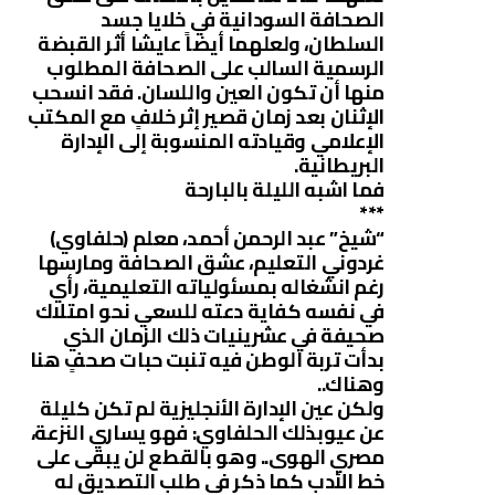
الصحافة السودانية في خلايا جسد
السلطان، ولعلهما أيضاً عايشا أثر القبضة
الرسمية السالب على الصحافة المطلوب
منها أن تكون العين واللسان. فقد انسحب
الإثنان بعد زمان قصير إثر خلافٍ مع المكتب
الإعلامي وقيادته المنسوبة إلى الإدارة
البريطانية.
فما اشبه الليلة بالبارحة
***
“شيخ” عبد الرحمن أحمد، معلم (حلفاوي)
غردوني التعليم، عشق الصحافة ومارسها
رغم انشغاله بمسئولياته التعليمية، رأي
في نفسه كفاية دعته للسعي نحو امتلاك
صحيفة في عشرينيات ذلك الزمان الذي
بدأت تربة الوطن فيه تنبت حبات صحفٍ هنا
وهناك..
ولكن عين الإدارة الأنجليزية لم تكن كليلة
عن عيوبذلك الحلفاوي: فهو يساري النزعة،
مصري الهوى.. وهو بالقطع لن يبقى على
خط الأدب كما ذكر في طلب التصديق له