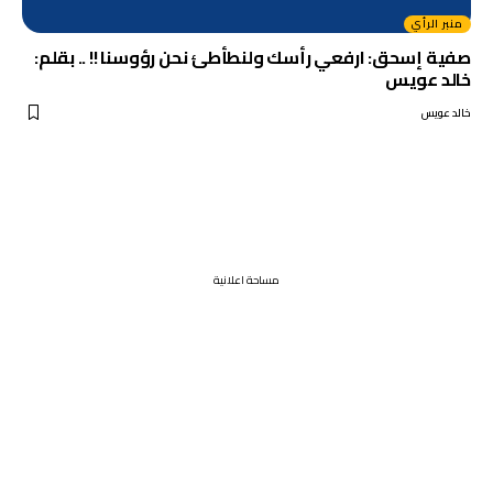
منبر الرأي
صفية إسحق: ارفعي رأسك ولنطأطئ نحن رؤوسنا !! .. بقلم:
خالد عويس
خالد عويس
مساحة اعلانية