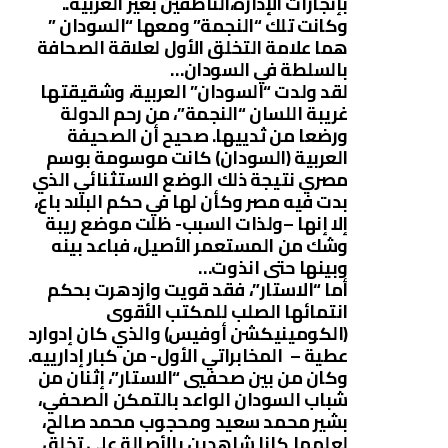
بإنجازات الإدارة،الناطقين بغير العربية..
وكانت تلك “النجمة” ومعها “السودان ”
هما علامة التخلق الأول لعلاقة الصحافة
بالسلطة في السودان…
لقد ولدت “السودان” العربية، وشقيقتها
غريبة اللسان “النجمة”، من رحم الدولة
ورضعا من ثدييها. صحيح أن الصحيفة
العربية (السودان) كانت موسومة بوسم
مصري نتيجة ذلك الوضع الاستثنائي الذي
بدت فيه مصر وكأن لها في حكم البلاد باع،
إلا إنها –ولذات السبب- ظلت موضع ريبة
وشك من المستعمر الأصيل، فباعد بينه
وبينها حتى انذوت…
أما “الاستار”، فقد قويت وازدهرت بحكم
انتمائها الصلب للمكتب الأقوى
(الكومينيكشن أوفيس) والذي كان إدوارد
عطية – المخابراتي الأول- من كبار إدارييه.
وكان من بين صحفيي “الاستار”، إثنان من
شباب السودان الواعد بالتمكن الصحفي،
بشير محمد سعيد ومحجوب محمد صالح،
لعلهما كانا شاهدين بالأصالة على تخلق