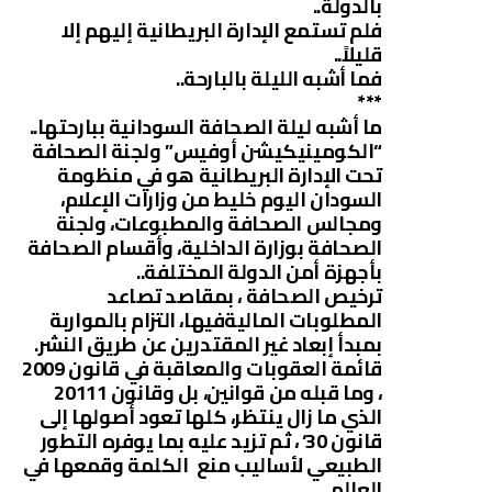
بالدولة..
فلم تستمع الإدارة البريطانية إليهم إلا
قليلاً..
فما أشبه الليلة بالبارحة..
***
ما أشبه ليلة الصحافة السودانية ببارحتها..
“الكومينيكيشن أوفيس” ولجنة الصحافة
تحت الإدارة البريطانية هو في منظومة
السودان اليوم خليط من وزارات الإعلام،
ومجالس الصحافة والمطبوعات، ولجنة
الصحافة بوزارة الداخلية، وأقسام الصحافة
بأجهزة أمن الدولة المختلفة..
ترخيص الصحافة ، بمقاصد تصاعد
المطلوبات الماليةفيها، التزام بالمواربة
بمبدأ إبعاد غير المقتدرين عن طريق النشر.
قائمة العقوبات والمعاقبة في قانون 2009
، وما قبله من قوانين، بل وقانون 20111
الذي ما زال ينتظر، كلها تعود أصولها إلى
قانون 30‘ ، ثم تزيد عليه بما يوفره التطور
الطبيعي لأساليب منع الكلمة وقمعها في
العالم.