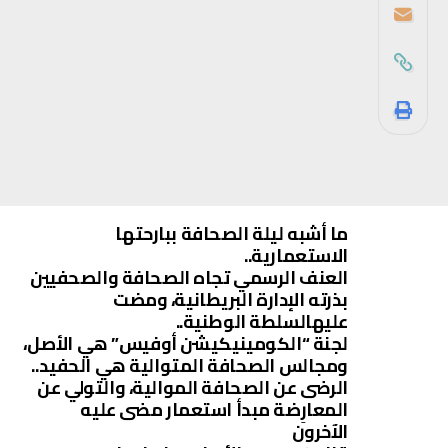
ما أشبه ليلة الصحافة ببارحتها
الاستعمارية..
العنف الرسمي تجاه الصحافة والصحفيين
بذرته الإدارة البريطانية، ومضت
عليهالسلطة الوطنية..
لجنة “الكومينيكيشن أوفيس” هي الأصل،
ومجالس الصحافة المتوالية هي الحفيد..
الرضى عن الصحافة الموالية، والتولي عن
المعارِضة مبدأ استعمار مضى عليه
الآخرون