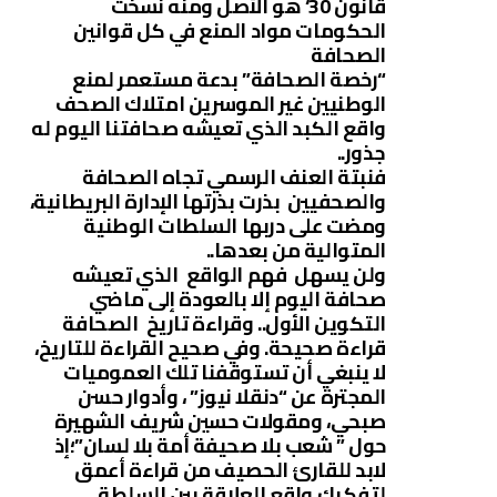
قانون 30‘ هو الأصل ومنه نسخت
الحكومات مواد المنع في كل قوانين
الصحافة
“رخصة الصحافة” بدعة مستعمر لمنع
الوطنيين غير الموسرين امتلاك الصحف
واقع الكبد الذي تعيشه صحافتنا اليوم له
جذور..
فنبتة العنف الرسمي تجاه الصحافة
والصحفيين بذرت بذرتها الإدارة البريطانية،
ومضت على دربها السلطات الوطنية
المتوالية من بعدها..
ولن يسهل فهم الواقع الذي تعيشه
صحافة اليوم إلا بالعودة إلى ماضي
التكوين الأول.. وقراءة تاريخ الصحافة
قراءة صحيحة. وفي صحيح القراءة للتاريخ،
لا ينبغي أن تستوقفنا تلك العموميات
المجترة عن “دنقلا نيوز” ، وأدوار حسن
صبحي، ومقولات حسين شريف الشهيرة
حول ” شعب بلا صحيفة أمة بلا لسان”؛إذ
لابد للقارئ الحصيف من قراءة أعمق
لتفكيك واقع العلاقة بين السلطة