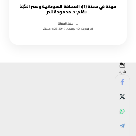
مهنة في محنة (1): الصحافة السودانية وعصر الكَبَدْ
.. بقلم: د. محمود قلندر
اخر تحديث: 10 نوفمبر, 2014 1:25 مساءً
شارك