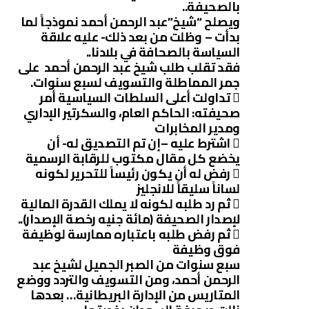
بالصحيفة..
ويصلح “شيخ”عبد الرحمن أحمد نموذجاً لما
بدأت – وظلت من بعد ذلك- عليه علاقة
السياسة بالصحافة في بلادنا..
فقد تقلب طلب شيخ عبد الرحمن أحمد على
جمر المماطلة والتسويف لسبع سنوات.

تداولت أعلى السلطات السياسية أمر
صحيفته: الحاكم العام، والسكرتير الإداري
ومدير المخابرات

اشترط عليه –إن تم التصديق له- أن
يخضع كل مقال مكتوب للرقابة الرسمية

رفض له أن يكون رئيساً للتحرير لكونه
لساناً سليقاً للانجليز

ثم رد طلبه لكونه لا يملك القدرة المالية
لإصدار الصحيفة (مائة جنيه رخصة الإصدار)..

ثم رفض طلبه باعتباره ممارسة لوظيفة
فوق وظيفة
سبع سنوات من الصبر الجميل لشيخ عبد
الرحمن أحمد، ومن التسويف والتردد ووضع
المتاريس من الإدارة البريطانية… بعدها