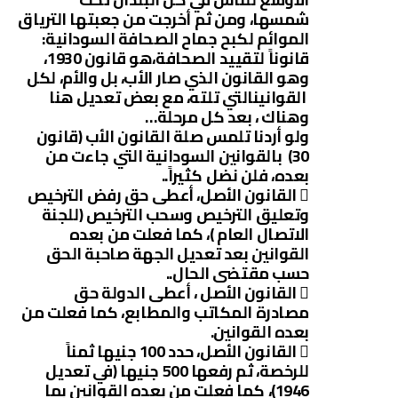
شمسها، ومن ثم أخرجت من جعبتها الترياق
الموائم لكبح جماح الصحافة السودانية:
قانوناً لتقييد الصحافة،هو قانون 1930،
وهو القانون الذي صار الأب، بل والأم، لكل
القوانينالتي تلته، مع بعض تعديل هنا
وهناك ، بعد كل مرحلة…
ولو أردنا تلمس صلة القانون الأب (قانون
30) بالقوانين السودانية التي جاءت من
بعده، فلن نضل كثيراً..

القانون الأصل، أعطى حق رفض الترخيص
وتعليق الترخيص وسحب الترخيص (للجنة
الاتصال العام )، كما فعلت من بعده
القوانين بعد تعديل الجهة صاحبة الحق
حسب مقتضى الحال..

القانون الأصل ، أعطى الدولة حق
مصادرة المكاتب والمطابع، كما فعلت من
بعده القوانين.

القانون الأصل، حدد 100 جنيها ثمناً
للرخصة، ثم رفعها 500 جنيها (في تعديل
1946)، كما فعلت من بعده القوانين بما