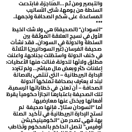
والتبصير ومن ثم …المناجزة. فابتدعت
السلطة من يومها، شتى الأساليب
المساعدة على شكم الصحافة ولجمها..
***
“السودان” (الصحيفة) هي ولا شك الخيط
الأول في نسيج العلاقة الموثقة بين
السلطة والدولة في السودان.. فقد نشأت
صحيفة الفرسان (غير السودانيين) الثلاثة
في كنف الدولة واستظلت بجناحها، واعلنت
مطلق ولائها للدولة، فنالت منها الأعطيات:
إعلانات كثر وبعض مال مباشر… ولم تتردد
الإدارة البريطانية – التي تنتمي بالاصالة
لبلد لا يعترف بصحافة تملكها الدولة
الصحافة – أن تعلن في خطاباتها الرسمية،
تلك الصحيفة باعتبارها انجازاً حكومياً يقرظ
أفعالها ويخذل عنها معارضيها.
أما “السودان ستار”.. فإنها صحيفة لم
تستحِ الإدارة البريطانية في تأكيد الصلة
بها، فهي تصدر من “الكومينيكيشن
أوفيس” لتصل الحاكم بالمحكوم وتخاطب