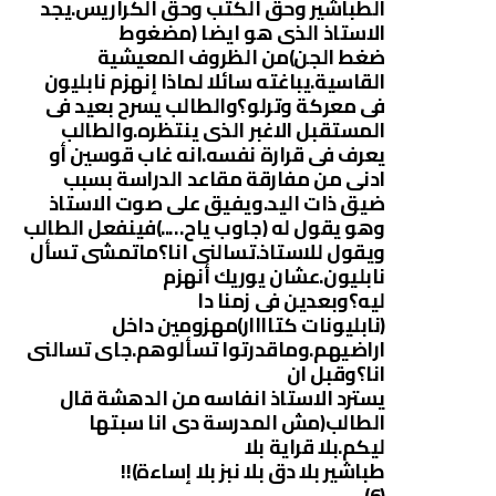
الطباشير وحق الكتب وحق الكراريس.يجد
الاستاذ الذى هو ايضا (مضغوط
ضغط الجن)من الظروف المعيشية
القاسية.يباغته سائلا لماذا إنهزم نابليون
فى معركة وترلو؟والطالب يسرح بعيد فى
المستقبل الاغبر الذى ينتظره.والطالب
يعرف فى قرارة نفسه.انه غاب قوسين أو
ادنى من مفارقة مقاعد الدراسة بسبب
ضيق ذات اليد.ويفيق على صوت الاستاذ
وهو يقول له (جاوب ياح…..)فينفعل الطالب
ويقول للاستاذ.تسالنى انا؟ماتمشى تسأل
نابليون.عشان يوريك أنهزم
ليه؟وبعدين فى زمنا دا
(نابليونات كتاااار)مهزومين داخل
اراضيهم.وماقدرتوا تسألوهم.جاى تسالنى
انا؟وقبل ان
يسترد الاستاذ انفاسه من الدهشة قال
الطالب(مش المدرسة دى انا سبتها
ليكم.بلا قراية بلا
طباشير بلا دق بلا نبز بلا إساءة)!!
(6)