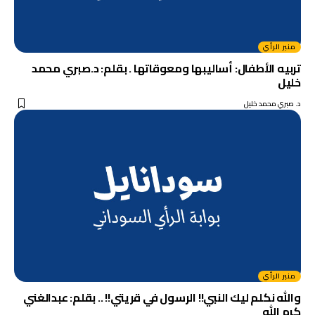
منبر الرأي
تربيه الأطفال: أساليبها ومعوقاتها . بقلم: د.صبري محمد
خليل
د. صبري محمد خليل
منبر الرأي
والله نكلم ليك النبي!! الرسول في قريتي!! .. بقلم: عبدالغني
كرم الله