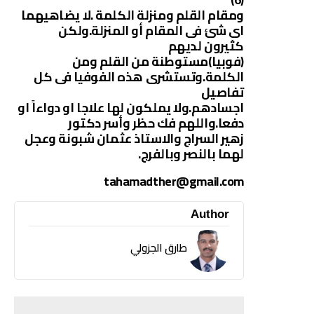
ومقام القلم ومنزلة الكلمة .لا يضاهيهما
اى شئ فى المقام أو المنزلة.ولكن
كثيرون لديهم
(فوبيا)مستوطنة من القلم ومن
الكلمة.وتستشرى هذه الفوفيا فى كل
تفاصيل
اجسادهم.ولا يملكون لها علاجا او دواءاً او
دفعا.واللهم فك حظر وأسر دكتور
زهير السراج والاستاذ عثمان شبونة وعجل
لهما بالنصر وبالفرج.
tahamadther@gmail.com
Author
طارق الجزولي