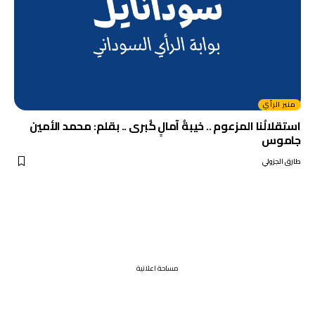
منبر الرأي
استقلالُنا المزعوم .. خيبةُ آمالٍ كُبرى .. بقلم: محمد الأمين
جاموس
طارق الجزولي
مساحة اعلانية