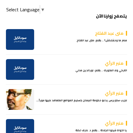
Select Language
▼
يتصفح زوارنا الآن
منى عبد الفتاح
مصر ما وحشتكش؟ .. بقلم: منى عبد الفتاح
منبر الرأي
التركي ولا المتورك .. بقلم: نورالدين مدني
منبر الرأي
نجيب ساويرس يدعو حكومة البرهان بتسليم المواقع المتعاقد عليها فوراً….
منبر الرأي
يا اخوانا شيلوا الجلالة .. بقلم د. عارف تكنة