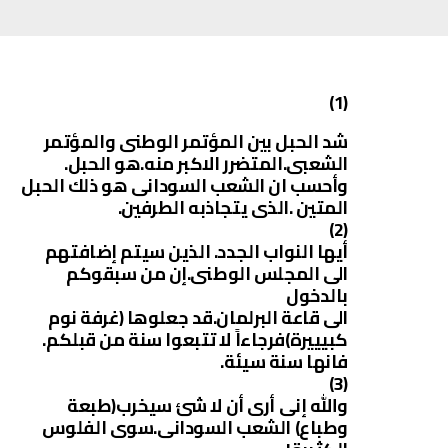
(1)
شد الحبل بين المؤتمر الوطنى والمؤتمر
الشعبى.المتضرر الاكبر منه.هو الحبل.
وأحسب ان الشعب السودانى هو ذلك الحبل
المتين .الذى يتجاذبه الطرفين.
(2)
أيها النواب الجدد. الذين سيتم إضافتهم
الى المجلس الوطنى.إن من سبقوكم
بالدخول
الى قاعة البرلمان.قد جعلوها (غرفة نوم
كبيييرة)فرجاءاً لا تتبعوا سنة من قبلكم.
فانها سنة سيئة.
(3)
والله إنى أرى أن لا شئ سيخرب(طبعة
وطباع) الشعب السودانى.سوى الفلوس