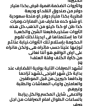
الكثيرة!
والثروات الضخمة.!فمرة قرض بكذا مليار
دولار من صندوق النقد.او وديعة
قطرية بكذا مليار دولار .او منحة سعودية
.او شنو كده ماعارف من الامارات.ومرات
كذا طن او كذا كيلو من الذهب.كل هذه
الثروات ستخرب(طبعنا الشين والكعب)
اذا ما إستلمناها فى ايدينا.لذلك تقوم
الحكومة بإستلام تلك الثروات.نيابة عنا.ثم
توزعها علينا حسب ماتراه هى.ولكن مانراه
على ارض الواقع.هو أننا نعانى
من كثرة الكُلف وقلة العلف!
(4)
تشهد الصرفات الآلية بولاية القضارف عند
بداية كل شهر افرنجى.تشهد تزاحما
وتدافعا كبيرين.من قبل الموظفين
والعاملين وارباب المعاشات والطلبة
وغيرهم.
والاعمى شايل المكسر.والكل يرابط
بالساعات الطوال امام الصرافات من اجل
صرف