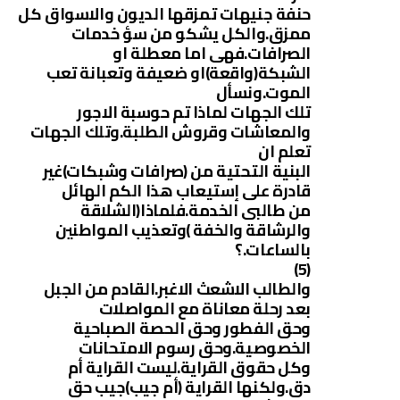
حنفة جنيهات تمزقها الديون والاسواق كل
ممزق.والكل يشكو من سؤ خدمات
الصرافات.فهى اما معطلة او
الشبكة(واقعة)او ضعيفة وتعبانة تعب
الموت.ونسأل
تلك الجهات لماذا تم حوسبة الاجور
والمعاشات وقروش الطلبة.وتلك الجهات
تعلم ان
البنية التحتية من (صرافات وشبكات)غير
قادرة على إستيعاب هذا الكم الهائل
من طالبى الخدمة.فلماذا(الشلاقة
والرشاقة والخفة )وتعذيب المواطنين
بالساعات.؟
(5)
والطالب الاشعث الاغبر.القادم من الجبل
بعد رحلة معاناة مع المواصلات
وحق الفطور وحق الحصة الصباحية
الخصوصية.وحق رسوم الامتحانات
وكل حقوق القراية.ليست القراية أم
دق.ولكنها القراية (أم جيب)جيب حق