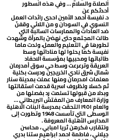
الصلاة والسلام … وفي هذه السطور
أحدثكم عن
د. نفيسة أحمد الأمين احدى رائدات العمل
النسوي في السودان و من اللائي وقفنّ
ضد العادات والممارسات السالبة التي
طالت المجتمع حتى نهضنّ بالمرأة وشهدت
تطورها في التعليم والعمل، ولدت ماما
نفيسة كما يحلوا لها مناداتها وسط
طالباتها ومحبيها بمؤسسة الاحفاد
العريقة وترعرعت وسط حي سوق أمدرمان
شمال شرق نادي الخريجين ودرست بكلية
معلمات امدرمان ومنها عملت بمدينة سنار
ثم كسلا ولظروف اسرية قدمت استقالتها
وبدلا من قبولها تسلمت رد بفصلها من
وزارة المعارف من المفتش البريطاني …
والعام ١٩٥١ التحقت بمدرسة البنات الاهلية
الوسطى التي تأسست 1948 وتطورت إلى
المدارس الأهلية المعروفة .
ولتقارب فكرهن ثريا امبابي ، محاسن
جيلاني ، فاطمة احمد ابراهيم ستنا بدري