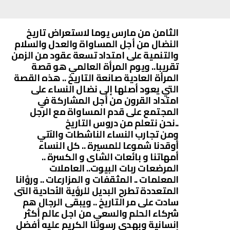
الثامن من مارس يوما لاستعراض تاريخ
النضال من أجل المساواة والعدل والسلام
والتنمية على امتداد تسعة عقود من الزمن
تقريبا.. ويوم المرأة العالمي هو قصة
المرأة العادية صانعة التاريخ .. هذه القصة
التي يعود أصلها إلى نضال النساء على
امتداد القرون من أجل المشاركة في
المجتمع على قدم المساواة مع الرجل
..نحن نتعلم من دروس التاريخ
ومن تجارب النساء الناشطات والآتي
أوقدنا شموعا للمسيرة .. كل النساء
أمهاتنا و بائعات الشاى و الكسرة ..
المرضعات ربات البيوت.. العاملات
المعلمات .. المثقفات و المزارعات .. ورؤانا
المتعددة تطرح البديل للرؤية الأحادية التى
سادت على مر التاريخ .. ويبقى الرجال هم
شركاء الحلم والسعي من اجل عالم أكثر
إنسانية وبهدي رسولنا الكريم عليه أفضل