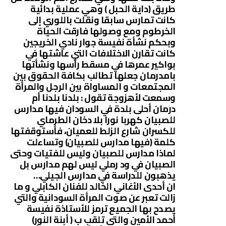
طريق (داية الحبل ) وهي عملية بدائية
كانت تمارس سابقا ونقلت باللوري إلى
الخرطوم ومع وصولها فارقت الحياة
وبحكم نشأة نفيسة جوار نادي الخريجين
كانت تقارن الاختلافات التي عاشتها في
بواكير عمرها في مسقط رأسها ونشأتها
بامدرمان جعلها تطالب بكافة الحقوق بين
المجتمعات و المساواة بين الرجل والمرأة
وسمعت لأهزوجة تقول : بلدنا بلدنا أم
درمان أحلى بلدة في السودان فيها مدارس
للصبيان كهربا نورا بلا دخان الطرماي
للكسران شارع الزلط للعميان، فأستوقفتها
كلمة (فيها مدارس للصبيان) وتساءلت
لماذا مدارس للصبيان وليس للفتيات وحتى
الصبيان في ود رملي ليس لهم مدارس بل
يذهبون للدراسة في مدارس الجيلي…
ان أحدى الأغاني الخالد للفنان الكابلي و ما
زالت تعبر عن صوت المرأة السودانية والتي
يصدح بها الجميع ترمز للأستاذة نفيسة
أحمد الأمين والتي تلقب ب ( أبنة النور)