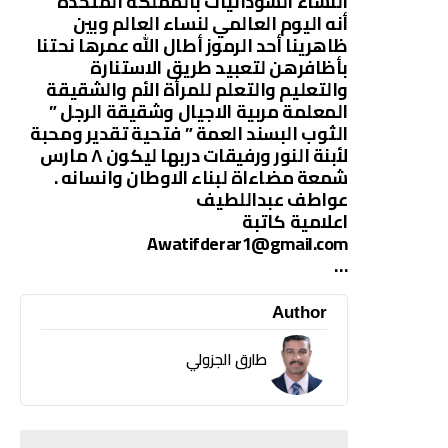
النساء السودانيات بالمملكة المتحدة
أنه اليوم العالمي لنساء العالم وبين
ظاهرينا أحد الرموز أطال الله عمرها نحتنا
بأظافرهن لتعبيد طريق الاستنارة
والتعليم والتعلم للمرأة الأم والشقيقة
المعلمة مربية الاجيال وشقيقة الرجل ”
الثوب البسند العمة ” فتحية تقدير ومحبة
لأبنة النور ورفيقات دربها ليكون ٨ مارس
شمعة مضاءاة لبناء الاوطان وانسانه .
عواطف عبداللطيف
اعلامية كاتبة
Awatifderar1@gmail.com
…
Author
طارق الجزولي