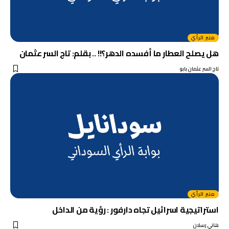
منبر الرأي
هل يصلح العطار ما أفسده الدهر؟!! .. بقلم: تاج السر عثمان
تاج السر عثمان بابو
منبر الرأي
استراتيجية اسرائيل تجاه دارفور : رؤية من الداخل
هاني رسلان