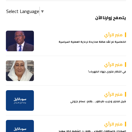
Select Language
▼
يتصفح زوارنا الآن
منبر الرأي
الخماسية لم تعُد مظلة محايدة لرعاية العملية السياسية
منبر الرأي
في انتظار فتوى جهاد الكهرباء!
منبر الرأي
شيل قندور وجيب طرطور .. بقلم: عصام جزولي
منبر الرأي
السودان واستقلال القضاء .. بقلم: د. الشفيع خضر سعيد