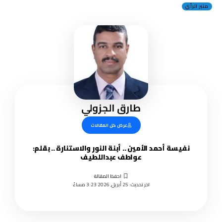
منبر الرأي
طارق الجزولي
عرض كل المقالات
نفيسة أحمد الأمين .. أبنة النور والاستنارة .. بقلم:
عواطف عبداللطيف
اخر تحديث: 25 أبريل, 2026 3:23 مساءً