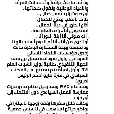
ودائما ما تبث تزامناً و أحتفالات المرأة
والأعياد الوطنية وتقول كلماتها :
أي صوت زار بلأمس خيالي ..
طاف بالقلب وغني للكمال ..
أذاع الطهر في دينا الجمال ..
إنه صوتي أنا .. زاده العلم سنا .
. إنه صوتي أنا أبنة النور أنا ..
أو تدري من أنا .. أنا أم اليوم أسباب الهنا
ود نفيسة بهذه الاستنارة الباكرة كانت
إحدى مؤسسات الاتحاد النسائي
السوداني..واول سودانية تعمل في قمة
الجهاز التنفيذي كنائبة لوزير الشباب العام
١٩٧١ وأول امرأة يتم تعيينها في المكتب
السياسي في فترة مايو (حكم الرئيس
نميري)
ومنذ عام ١٩٨٥ وبعد رحيل نظام مايو قررت
ممارسة العمل السياسي دون الانتماء إلى
أي حزب
وكانت خلال سفرها رفقة زوجها بانجلترا في
بواكير حياتها ساهمت في تأسيس جمعية