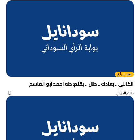
منبر الرأي
الكابلي .. بعادك .. طال .. بقلم: طه احمد ابو القاسم
طارق الجزولي