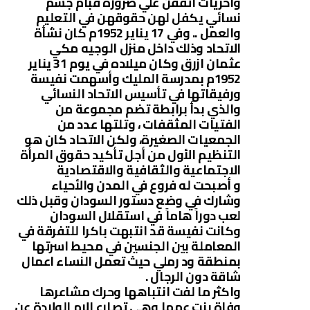
واخريات اتفقن علي ضرورة قبام جسم
نسائي يكفل لهن حقوقهن في التعليم
والعمل .. وفي 17 يناير 1952م كان نشأة
الاتحاد وذلك داخل منزل الوجيه مكي
عثمان ازرق وكان ميلاده في يوم 31 يناير
1952م بمدرسة المليك وأسهمت نفيسة
ورفيقاتها في تأسيس الاتحاد النسائي
والذي بدأ برابطة تضم مجموعة من
الفتيات المثقفات ، وتلتها عدد من
الجمعيات الصغيرة، ولكن الاتحاد كان هو
التنظيم الأول من أجل تأكيد حقوق المرأة
الاجتماعية والثقافية والاقتصادية
و أصبحت له فروع في المدن والأحياء
وشارك في وضع دستور السودان وقبل ذلك
لعب دوراً هاماً في استقلال السودان
وكانت نفيسة قد انتبهت باكرا للتفرقة في
المعاملة بين الجنسين في محيط اسرتها
بمنطقة ود رملي حيث تعمل النساء اعمال
شاقة دون الرجال .
واكثر ما لفت انتباهها وحرك مشاعرها
وفاة بنت عمها وهي تصارع الام الولادة عن