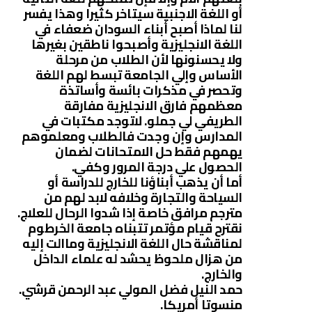
أو اللغة الاجنبية سيتاخر كثيرا وهذا يفسر
لنا لماذا أصبح أبناء السودان ضعفاء في
اللغة الانجليزية وأصبحوا ناطقين بغيرها
ولا يحسنونها لأن الطلاب من مرحلة
الأساس وإلي الجامعة تبسط لهم اللغة
وتحصر في مذكرات بائسة وأساتذة
معظمهم فارق الانجليزية مفارقة
الطريفي لي جملو. لاتوجد مكتبات في
المدارس وإن وجدت فالطلاب ومعلموهم
يهمهم فقط حل الامتحانات لضمان
الحصول علي درجة المرور وكفي.
أما أن يذهب أبناؤنا للخارج للدراسة أو
السياحة والتجارة وخلافه لابد لهم من
مترجم مرافق خاصة إذا شدوا الرحال للعلاج.
نقترح قيام مؤتمر تتبناه جامعة الخرطوم
لمناقشة حال اللغة الانجليزية وماالت إليه
من هزال ملحوظ يحشد له علماء الداخل
والخارج.
حمد النيل فضل المولي عبد الرحمن قرشي.
منسوتا أمريكا.