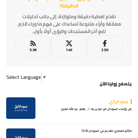
الدقيقة!
نقدّم تغطية دقيقة ومتوازنة، إلى جانب تحليلات
معمّقة وآراء متنوعة تساعدك على فهم ما وراء الخبر.
تابع آخر المستجدات والرؤى أولًا بأول.
5.5K
140
3.5K
Select Language
▼
يتصفح زوارنا الآن
منبر الرأي
كل رؤساء السودان من البديرية..! .. بقلم: عبد الله الشيخ
التأثير المصري القديم في السودان (1/2)