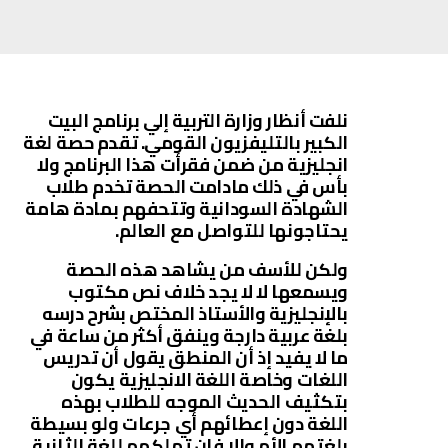
نلفت أنظار وزارة التربية إلي برنامج البيت
الكبير بالتليفزيون القومي. تقدم حصة لغة
انجليزية من ضمن فقرأت هذا البرنامج ولا
بأس في ذلك مادامت الحصة تخدم طلاب
الشهادة السودانية وتتحفهم بمادة هامة
يحتاجونها للتواصل مع العالم.
ولكن للأسف من يشاهد هذه الحصة
ويسمعها لا لا يجد خلاف نص مكتوب
بالإنجليزية والأستاذ المختص بشرح درسه
بلغة عربية دارجة وينفق أكثر من ساعة في
ما لا يفيد إذ أن المنطق يقول أن تدريس
اللغات وخاصة اللغة الانجليزية يكون
بتكثيف الحديث الموجه للطلاب بهذه
اللغة دون إعطائهم أي جرعات ولو بسيطة
بلغتهم الأم وإلا فإن تملكهم للغة الثانية