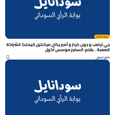
منبر الرأي
جي ترامب و جون كينز و أميريكان مركنتيل (ليمتد): الشراكة
الصعبة .. بقلم: السفير موسس أكول
طارق الجزولي