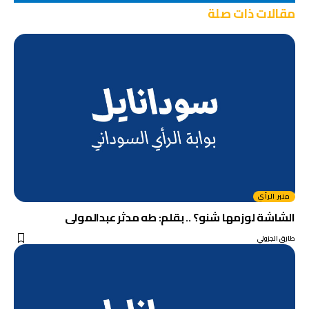
مقالات ذات صلة
منبر الرأي
الشاشة لوزمها شنو؟ .. بقلم: طه مدثر عبدالمولى
طارق الجزولي