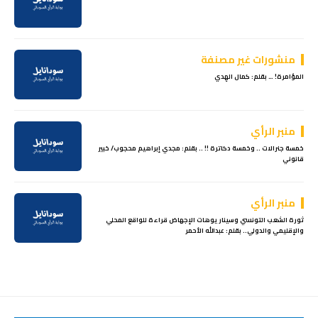
منشورات غير مصنفة
المؤامرة! … بقلم: كمال الهِدي
منبر الرأي
خمسة جنرالات .. وخمسة دكاترة !! .. بقلم: مجدي إبراهيم محجوب/ خبير
قانوني
منبر الرأي
ثورة الشعب التونسي وسيناريوهات الإجهاض قراءة للواقع المحلي
والإقليمي والدولي.. بقلم: عبدالله الأحمر