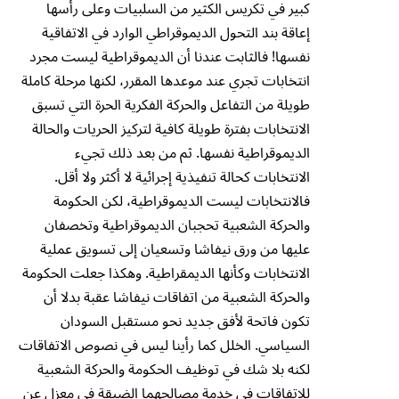
كبير في تكريس الكثير من السلبيات وعلى رأسها
إعاقة بند التحول الديموقراطي الوارد في الاتفاقية
نفسها! فالثابت عندنا أن الديموقراطية ليست مجرد
انتخابات تجري عند موعدها المقرر، لكنها مرحلة كاملة
طويلة من التفاعل والحركة الفكرية الحرة التي تسبق
الانتخابات بفترة طويلة كافية لتركيز الحريات والحالة
الديموقراطية نفسها. ثم من بعد ذلك تجيء
الانتخابات كحالة تنفيذية إجرائية لا أكثر ولا أقل.
فالانتخابات ليست الديموقراطية، لكن الحكومة
والحركة الشعبية تحجبان الديموقراطية وتخصفان
عليها من ورق نيفاشا وتسعيان إلى تسويق عملية
الانتخابات وكأنها الديمقراطية. وهكذا جعلت الحكومة
والحركة الشعبية من اتفاقات نيفاشا عقبة بدلا أن
تكون فاتحة لأفق جديد نحو مستقبل السودان
السياسي. الخلل كما رأينا ليس في نصوص الاتفاقات
لكنه بلا شك في توظيف الحكومة والحركة الشعبية
للاتفاقات في خدمة مصالحهما الضيقة في معزل عن