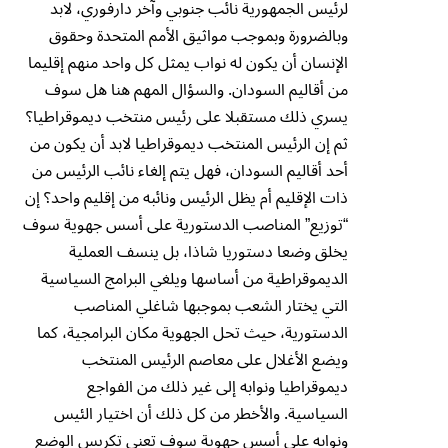
لرئيس الجمهورية نائب جنوبي وآخر دارفوري، لابد
وبالضرورة وبموجب مواثيق الأمم المتحدة وحقوق
الإنسان أن يكون له نواب يمثل كل واحد منهم إقليما
من أقاليم السودان. والسؤال المهم هنا هل سوف
يسري ذلك مستقبلا على رئيس منتخب ديموقراطيا؟
ثم إن الرئيس المنتخب ديموقراطيا لابد أن يكون من
أحد أقاليم السودان، فهل يتم إلغاء نائب الرئيس من
ذات الإقليم أم يظل الرئيس ونائبه من إقليم واحد؟ إن
“توزيع” المناصب الدستورية على أسس جهوية سوف
يخلق وضعا دستوريا شاذا، بل ينسف العملية
الديموقراطية من أساسها ويلغي البرامج السياسية
التي يختار الشعب بموجبها شاغلي المناصب
الدستورية، حيث تحل الجهوية مكان البرامجية، كما
ويضع الأغلال على معاصم الرئيس المنتخب
ديموقراطيا ونوابه إلى غير ذلك من الفواجع
السياسية. والأخطر من كل ذلك أن اختيار الئيس
ونوابه على أسس جهوية سوف تعني تكريس الوضع