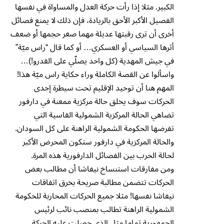
الكبير. مثلا إذا رأت حركة العدل والمساواة في نفسها
الفصيل الأكبر الأحق بالريادة، فإن ذلك لا يمنع فصائل
أخرى أن ترى رقبتها عديلة مهما صغر حجمها أو ضعف
أثرها السياسي أو العسكري… أو كما قال “راس ميّة”
في جيش المهدية (كل واحد يصلّي على القدرو!)…
واسألوا عن القصة الكاملة وراء حكاية راس ميّة هذا!
المهم هنا أن توحيد الإقليم تحت سيطرة إحدى
الحركات سوف يخلق حالة مركزية ممعنة في دارفور
تضاهي الحالة المركزية الشمولية القاسية التي
تفرضها الحكومة الشمولية الراهنة على كل السودان.
والحالة المركزية في دارفور ستكون المحرض الأكبر
لحالة الحرب بين الفصائل الدارفورية هذه المرة.
ومن مفارقات استنساخ نيفاشا أن مطالب بعض
الحركات تتضمن مطالبة صريحة بخرق اتفاقات
نيفاشا نفسها! مثلا جميع الحركات المحاربة للحكومة
الشمولية الراهنة تطالب بمنصب نائب لرئيس
الجمهورية تماما مثل الذي حصلت عليه الحركة