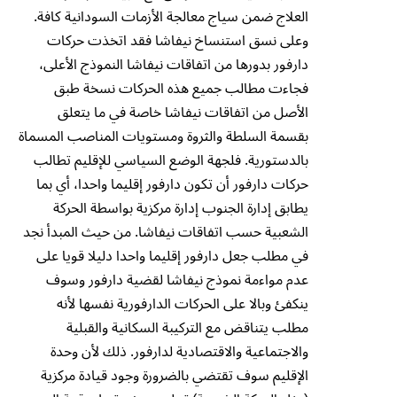
العلاج ضمن سياج معالجة الأزمات السودانية كافة.
وعلى نسق استنساخ نيفاشا فقد اتخذت حركات
دارفور بدورها من اتفاقات نيفاشا النموذج الأعلى،
فجاءت مطالب جميع هذه الحركات نسخة طبق
الأصل من اتفاقات نيفاشا خاصة في ما يتعلق
بقسمة السلطة والثروة ومستويات المناصب المسماة
بالدستورية. فلجهة الوضع السياسي للإقليم تطالب
حركات دارفور أن تكون دارفور إقليما واحدا، أي بما
يطابق إدارة الجنوب إدارة مركزية بواسطة الحركة
الشعبية حسب اتفاقات نيفاشا. من حيث المبدأ نجد
في مطلب جعل دارفور إقليما واحدا دليلا قويا على
عدم مواءمة نموذج نيفاشا لقضية دارفور وسوف
ينكفئ وبالا على الحركات الدارفورية نفسها لأنه
مطلب يتناقض مع التركيبة السكانية والقبلية
والاجتماعية والاقتصادية لدارفور. ذلك لأن وحدة
الإقليم سوف تقتضي بالضرورة وجود قيادة مركزية