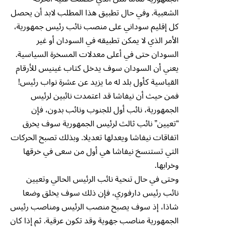
الشعبية. وفي حال تطبيق هذا المطلب لابد أن يحصل
كل إقليم سوداني على منصب نائب رئيس جمهورية،
الأمر الذي لا يمكن تطبيقه في السودان أو غير
السودان حتى في أعلى معدلات المسخرة السياسية.
يعني أن السودان سوف يدخل كتاب غينيس للأرقام
القياسية كأول بلد له ما يزيد عن عشرة نواب رئيس!
فمن حيث أن نيفاشا قد اعتمدت نائبين لرئيس
الجمهورية، نائب أول للجنوب ونائب بدون، فإن
“تعيين” نائب ثالث لرئيس الجمهورية سوف يخرق
اتفاقات نيفاشا ويعدلها تعديلا. وبذلك تصبح الحركات
التي تستنسخ نيفاشا هي أول من سعى في خرقها
وخرابها.
وحتى في حال تنحية نائب الرئيس الحالي وتعيين
نائب رئيس دارفوري، فإن ذلك سوف يخلق وضعا
شاذا، إذ سوف يصبح منصب الرئيس ومناصب رئيس
الجمهورية مناصب جهوية وقد تكون عرقية. ثم إذا كان