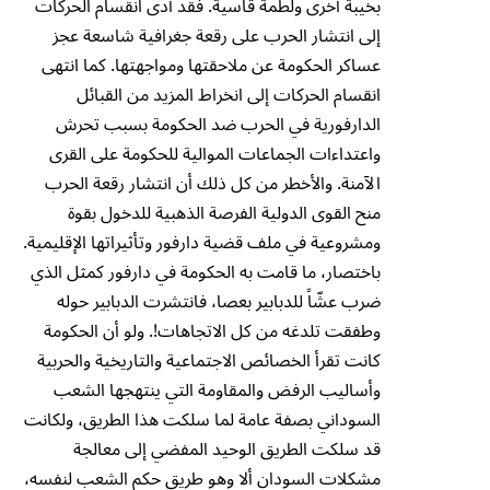
بخيبة أخرى ولطمة قاسية. فقد أدى انقسام الحركات
إلى انتشار الحرب على رقعة جغرافية شاسعة عجز
عساكر الحكومة عن ملاحقتها ومواجهتها. كما انتهى
انقسام الحركات إلى انخراط المزيد من القبائل
الدارفورية في الحرب ضد الحكومة بسبب تحرش
واعتداءات الجماعات الموالية للحكومة على القرى
الآمنة. والأخطر من كل ذلك أن انتشار رقعة الحرب
منح القوى الدولية الفرصة الذهبية للدخول بقوة
ومشروعية في ملف قضية دارفور وتأثيراتها الإقليمية.
باختصار، ما قامت به الحكومة في دارفور كمثل الذي
ضرب عشّاً للدبابير بعصا، فانتشرت الدبابير حوله
وطفقت تلدغه من كل الاتجاهات!. ولو أن الحكومة
كانت تقرأ الخصائص الاجتماعية والتاريخية والحربية
وأساليب الرفض والمقاومة التي ينتهجها الشعب
السوداني بصفة عامة لما سلكت هذا الطريق، ولكانت
قد سلكت الطريق الوحيد المفضي إلى معالجة
مشكلات السودان ألا وهو طريق حكم الشعب لنفسه،