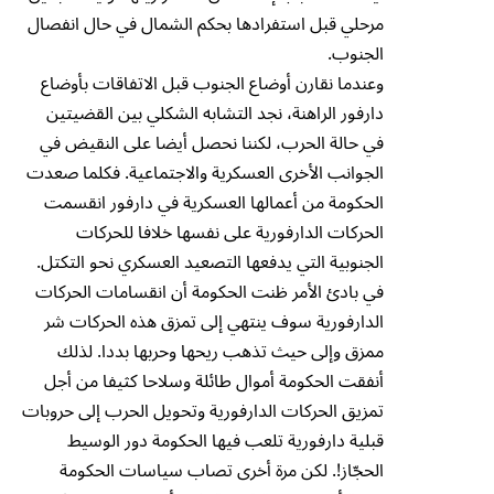
مرحلي قبل استفرادها بحكم الشمال في حال انفصال
الجنوب.
وعندما نقارن أوضاع الجنوب قبل الاتفاقات بأوضاع
دارفور الراهنة، نجد التشابه الشكلي بين القضيتين
في حالة الحرب، لكننا نحصل أيضا على النقيض في
الجوانب الأخرى العسكرية والاجتماعية. فكلما صعدت
الحكومة من أعمالها العسكرية في دارفور انقسمت
الحركات الدارفورية على نفسها خلافا للحركات
الجنوبية التي يدفعها التصعيد العسكري نحو التكتل.
في بادئ الأمر ظنت الحكومة أن انقسامات الحركات
الدارفورية سوف ينتهي إلى تمزق هذه الحركات شر
ممزق وإلى حيث تذهب ريحها وحربها بددا. لذلك
أنفقت الحكومة أموال طائلة وسلاحا كثيفا من أجل
تمزيق الحركات الدارفورية وتحويل الحرب إلى حروبات
قبلية دارفورية تلعب فيها الحكومة دور الوسيط
الحجّاز!. لكن مرة أخرى تصاب سياسات الحكومة