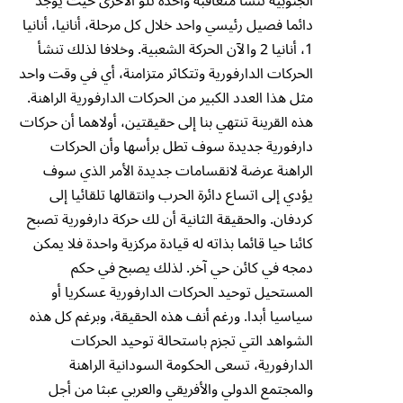
الجنوبية تنشأ متعاقبة واحدة تلو الأخرى حيث يوجد
دائما فصيل رئيسي واحد خلال كل مرحلة، أنانيا، أنانيا
1، أنانيا 2 والآن الحركة الشعبية. وخلافا لذلك تنشأ
الحركات الدارفورية وتتكاثر متزامنة، أي في وقت واحد
مثل هذا العدد الكبير من الحركات الدارفورية الراهنة.
هذه القرينة تنتهي بنا إلى حقيقتين، أولاهما أن حركات
دارفورية جديدة سوف تطل برأسها وأن الحركات
الراهنة عرضة لانقسامات جديدة الأمر الذي سوف
يؤدي إلى اتساع دائرة الحرب وانتقالها تلقائيا إلى
كردفان. والحقيقة الثانية أن لك حركة دارفورية تصبح
كائنا حيا قائما بذاته له قيادة مركزية واحدة فلا يمكن
دمجه في كائن حي آخر. لذلك يصبح في حكم
المستحيل توحيد الحركات الدارفورية عسكريا أو
سياسيا أبدا. ورغم أنف هذه الحقيقة، وبرغم كل هذه
الشواهد التي تجزم باستحالة توحيد الحركات
الدارفورية، تسعى الحكومة السودانية الراهنة
والمجتمع الدولي والأفريقي والعربي عبثا من أجل