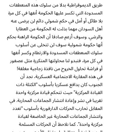
طريق الديموقراطية بدلا من سلوك هذه المنعطفات
المسدودة التي تكسر عليها الحكومة أنفها في كل مرة
بلا طائل أو أمل في حكم شمولي دائم لن يرضى عنه
أهل السودان مهما بذلت له الحكومة من العطايا
والرشي. وسوف أزعم صادقا أن الحكومة الراهنة بحكم
أنها حكومة شمولية سوف لن تتخلى عن أسلوب
سلوك المنعطفات المسدودة والارتطام وكسر أنفها
في كل مرة، فتبدو لنا محاولتها المتكررة مثل عصفور
أو فراشة تحاول الخروج من نافذة زجاجية مغلقة!
في هذه المقاربة الاجتماعية العسكرية، نجد أن
الجنوب كان يدافع عسكريا بأسلوب “الكتلة ذات
القيادة المركزية” حيث تتحكم قيادة مركزية واحدة
تقريبا في نشر وإعادة انتشار الجماعات المحاربة. في
المقابل تحارب الحركات الدارفورية بأسلوب “تعدد
وانتشار الجماعات المحاربة غير الخاضعة لقيادة
مركزية واحدة”. كما نلاحظ أن الحركات المسلحة