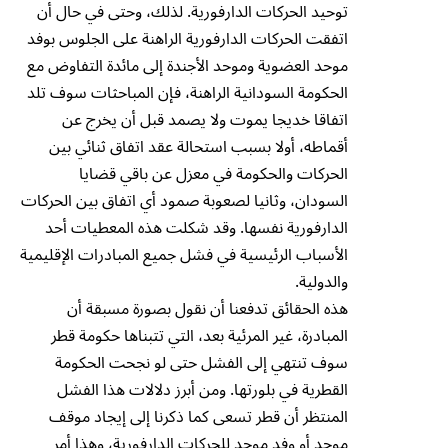
توحيد الحركات الدارفورية. لذلك، وحتى في حال أن
اتفقت الحركات الدارفورية الراهنة على الجلوس بوفد
موحد العضوية وموحد الأجندة إلى مائدة التفاوض مع
الحكومة السودانية الراهنة، فإن المباحثات سوف تلد
اتفاقا خديجا يموت ولا يصمد قبل أن يخرج عن
أقماطه، أولا بسبب استحالة عقد اتفاق ثنائي بين
الحركات والحكومة في معزل عن باقي قضايا
السودان، وثانيا لصعوبة صمود أي اتفاق بين الحركات
الدارفورية نفسها. وقد شكلت هذه المعطيات أحد
الأسباب الرئيسية في فشل جميع المبادرات الإقليمية
والدولية.
هذه الحقائق تدفعنا أن نقول بصورة مسبقة أن
المبادرة، غير المرئية بعد، التي تتبناها حكومة قطر
سوف تنتهي إلى الفشل حتى لو نجحت الحكومة
القطرية في بلورتها. ومن أبرز دلالات هذا الفشل
المنتظر أن قطر تسعى كما ذكرنا إلى إيجاد موقف
موحد أو وفد موحد للحركات الدارفورية، وهذا أمر