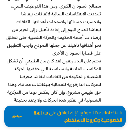
مصالح السودان الكبرى. ومن هذا التوظيف السيء
تمددت الانعكاسات السالبة لاتفاقات نيفاشا
وانحسرت حسناتها واضمحلت أهدافها. اتفاقات
نيفاشا تحتاج اليوم إلى إعادة تأهيل وإلى تحرير من
إرضاءات أجنحة الحكومة والحركة الشعبية حتى تنطلق
نحو أهدافها ناهيك عن جعلها النموذج واجب التطبيق
على قضايا السودان الأخرى.
نختم على البدء ونقول لقد كان من الطبيعي أن تشكل
المكاسب المادية والسياسية التي حققتها الحركة
الشعبية والحكومة من اتفاقات نيفاشا محرضا
للحركات الدارفورية للمطالبة بنيفاشات مماثلة، وهذا
حق طبيعي مشروع، وإن كان يعكس نوعا من المركزية
الشمولية في تفكير هذه الحركات ولا يعتد بحقيقة
خصوصية نيفاشا المنبثقة من خصوصية وضع
باستخدامك هذا الموقع، فإنك توافق على
سياسة
الجنوب. لكن كما ذكرت آنفا فإن هنالك الكثير من
موافق
الخصوصية
و
شروط الاستخدام
.
المسببات التي تجعل استنساخ نيفاشا أمرا مستحيلا.