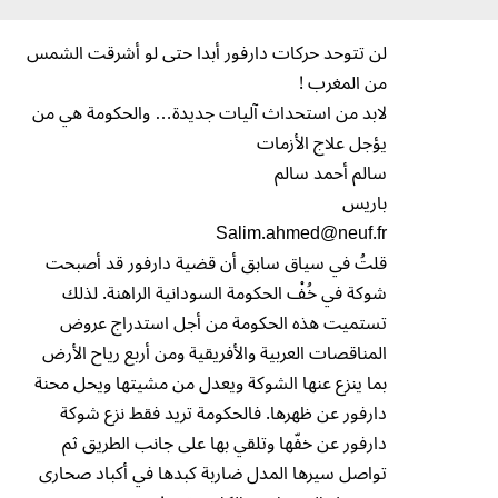
لن تتوحد حركات دارفور أبدا حتى لو أشرقت الشمس
من المغرب !
لابد من استحداث آليات جديدة… والحكومة هي من
يؤجل علاج الأزمات
سالم أحمد سالم
باريس
Salim.ahmed@neuf.fr
قلتُ في سياق سابق أن قضية دارفور قد أصبحت
شوكة في خُفْ الحكومة السودانية الراهنة. لذلك
تستميت هذه الحكومة من أجل استدراج عروض
المناقصات العربية والأفريقية ومن أربع رياح الأرض
بما ينزع عنها الشوكة ويعدل من مشيتها ويحل محنة
دارفور عن ظهرها. فالحكومة تريد فقط نزع شوكة
دارفور عن خفّها وتلقي بها على جانب الطريق ثم
تواصل سيرها المدل ضاربة كبدها في أكباد صحارى