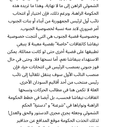
الشمولي الراهن إلى ما لا نهاية، وهذا ما تريده هذه
الحكومة الراهنة. وبرغم ذلك، فإن اختيار أو انتخاب
نائب أول لرئيس الجمهورية من أبناء أو بنات الجنوب
أمر ضروري لابد منه نسبة لخصوصية الجنوب.
وخصوصية قضية الجنوب هي التي أنتجت خصوصية
نيفاشا كاتفاقات “خاصة” بقصية معينة لا ينبغي
تطبيقها على قضية أخرى حتى لو كانت مماثلة. يمكن
الاستهداء بنيفاشا نعم، أما نسخها فلا. وحتى في حال
فوز جنوبي بمنصب الرئيس في انتخابات حرة، فإن
منصب النائب الأول سوف ينتقل تلقائيا إلى نائب
رئيس منتخب من أحد أقاليم السودان الأخرى.
العلة لا تكمن هنا في مطالب الحركات ونسخها
اتفاقات نيفاشا فحسب، بل أيضا في خطط الحكومة
الراهنة ونواياها في “شرعنة” و “دسترة” الحكم
الشمولي وجعله يجري مجرى الدستور والحق والعدل!
لذلك اتخذت الحكومة موقع المدافع عن حذافير