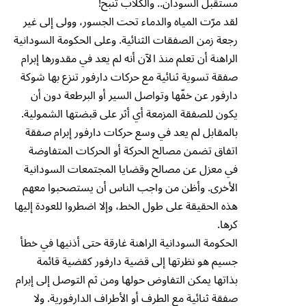
مستقبل السودان.. والكلاب تنبح!
لقد مرّت المياه والدماء تحت الجسور، وولى إلى غير
رجعة زمن الصفقات الثنائية. وعلى الحكومة السودانية
الراهنة أن تعلم منذ الآن أنه لم يعد في مقدورها إبرام
صفقة تسوية ثنائية مع حركات دارفور تنزع بها شوكة
دارفور عن خفّها وتواصل السير أو البرطعة دون أن
يكون للصفقة المزمعة أي أثر على قبضتها الشمولية.
بالمقابل لم يعد في وسع حركات دارفور إبرام صفقة
اتفاق تضمن مصالح الحركة أو الحركات المتفاوضة
في معزل عن مصالح وقضايا المجتمعات السودانية
الأخرى. وأظن من واجب الناس أن يستصحبوا معهم
هذه الحقيقة على طول الخط، وإلا اضطروا للعودة إليها
كرها.
الحكومة السودانية الراهنة غارقة حتى أذنيها في خطأ
جسيم هو نظرتها إلى قضية دارفور كقضية قائمة
بذاتها يمكن التفاوض حولها ومن ثم التوصل إلى إبرام
صفقة ثنائية مع الطرف أو الأطراف الدارفورية. ولا