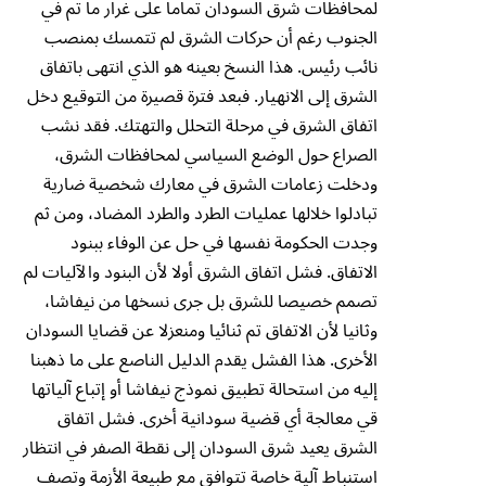
لمحافظات شرق السودان تماما على غرار ما تم في
الجنوب رغم أن حركات الشرق لم تتمسك بمنصب
نائب رئيس. هذا النسخ بعينه هو الذي انتهى باتفاق
الشرق إلى الانهيار. فبعد فترة قصيرة من التوقيع دخل
اتفاق الشرق في مرحلة التحلل والتهتك. فقد نشب
الصراع حول الوضع السياسي لمحافظات الشرق،
ودخلت زعامات الشرق في معارك شخصية ضارية
تبادلوا خلالها عمليات الطرد والطرد المضاد، ومن ثم
وجدت الحكومة نفسها في حل عن الوفاء ببنود
الاتفاق. فشل اتفاق الشرق أولا لأن البنود والآليات لم
تصمم خصيصا للشرق بل جرى نسخها من نيفاشا،
وثانيا لأن الاتفاق تم ثنائيا ومنعزلا عن قضايا السودان
الأخرى. هذا الفشل يقدم الدليل الناصع على ما ذهبنا
إليه من استحالة تطبيق نموذج نيفاشا أو إتباع آلياتها
قي معالجة أي قضية سودانية أخرى. فشل اتفاق
الشرق يعيد شرق السودان إلى نقطة الصفر في انتظار
استنباط آلية خاصة تتوافق مع طبيعة الأزمة وتصف