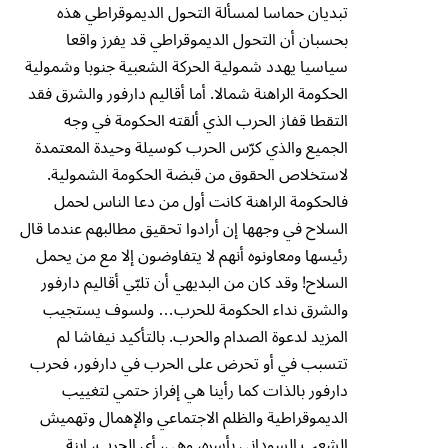
تبديان حماسا لمسألة التحول الديموقراطي هذه
بحسبان أن التحول الديموقراطي قد يفرز واقعا
سياسيا يهدد شمولية الحركة الشعبية جنوبا وشمولية
الحكومة الراهنة شمالا. أما أقاليم دارفور والشرق فقد
التقطا قفاز الحرب الذي ألقته الحكومة في وجه
الجميع والذي كرّس الحرب كوسيلة وحيدة المعتمدة
لاستخلاص الحقوق من قبضة الحكومة الشمولية.
فالحكومة الراهنة كانت أول من دعا الناس لحمل
السلاح في وجهها إن أرادوا تحقيق مطالبهم عندما قال
رئيسها ومعاونوه أنهم لا يتفاوضون إلا مع من يحمل
السلاح! وقد كان من البديهي أن تلبّي أقاليم دارفور
والشرق نداء الحكومة للحرب… ولسوف يستجيب
المزيد لدعوة الصدام والحرب. بالتأكيد نيفاشا لم
تتسبب في أو تحرض على الحرب في دارفور، فحرب
دارفور بالذات كما رأينا هي إفراز حتمي لتغييب
الديموقراطية والظلم الاجتماعي والإهمال وتهميش
الشعب السوداني بأسره، وهي، أي الحرب، ابنة