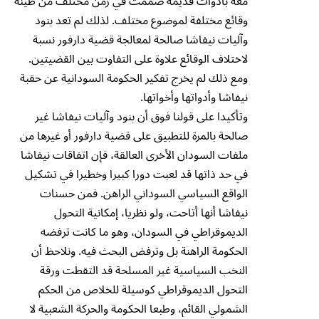
معه بأدوات قديمة صممت في زمن مختلف من طينة
وقائع مختلفة لموضوع مختلف. لذلك لم تعد بنود
وآليات نيفاشا صالحة لمعالجة قضية دارفور نسبة
لاختلاف الوقائع علاوة على التفاوت بين القضيتين.
ومع ذلك لم يخرج تفكير الحكومة السودانية عن حقبة
نيفاشا وأدواتها وأخواتها.
وتأكيدا على قولنا فوق أن بنود وآليات نيفاشا غير
صالحة بالمرة للتطبيق على قضية دارفور أو غيرها من
ملفات السودان الأخرى العالقة، فإن اتفاقات نيفاشا
في حد ذاتها قد لعبت دورا كبيرا وخطيرا في تشكيل
الواقع السياسي السوداني الراهن. فمن حسنات
نيفاشا أنها أتاحت، ولو نظريا، إمكانية التحول
الديموقراطي في السودان، وهو ما كانت ترفضه
الحكومة الراهنة بل وترفض البحث فيه. ونلاحظ أن
النخب السياسية غير المسلحة قد التقطت ورقة
التحول الديموقراطي كوسيلة للخلاص من الحكم
الشمولي القائم، وطبعا الحكومة والحركة الشعبية لا