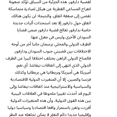
لقضية دارفور. هذه الجزئية من السياق تؤكد صعوبة
انفراج المساعي القطرية عن هيكل لمبادرة متماسكة
تفضي إلى صفقة اتفاق. والنتيجة: لن يكون هنالك
اتفاق حول دارفور إلا بعد استحداث آليات جديدة
خاصة بدارفور تعالج قضية دارفور ضمن قضايا
السودان الأخرى وليس في معزل عنها.
الظرف الدولي والمحلي يرسمان جانبا آخر من أوجه
الاختلافات بين قضيتي جنوب السودان ودارفور.
فالمناخ الدولي الراهن يختلف اختلافا كبيرا عن الظرف
الدولي الذي انتهى إلى اتفاقات نيفاشا. أي نعم،
أميريكا هي أميريكا وبريطانيا هي بريطانيا وكذلك
فرنسا والصين. إلا أن المتغيرت الدولية الاقتصادية
والسياسية والاستراتيجية منذ اتفاقات نيفاشا وإلى
اليوم قد أحدث تغييرا ملحوظا في العلاقات البينية
بين هذه القوى الدولية، وأن هذه المتغيرات الدولية
أفرزت وتفرز باستمرار واقعا اقتصاديا وسياسيا دوليا
وإقليميا جديدا دائم التغيّر لا يمكن تجاهله عند النظر