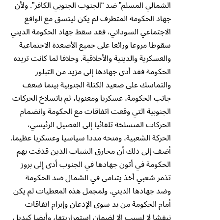
الشمالي المسلم” ضد “الجنوب الجنوبي الكافر”. ولأن
جهاد الحكومة المتطرف لم يكن ليتسق مع الواقع
الاجتماعي السوداني، فقد سقط جهاد الحكومة الديني
سقوطا مروعا ورائعا على جميع الأصعدة الاجتماعية
والعسكرية والدينية والأخلاقية. وخلافا لما كانت تريده
الحكومة فقد أدى جهادها إلى مزيد من التبلور
والتماسك على صعيد الكتلة الجنوبية بينما ضعف
جانب الحكومة، عسكريا ومعنويا، ثم بانسلاخ الحركات
الجنوبية التي وقعت اتفاقات مع الحكومة وانضمام
الحركات المنسلخة تلقائيا إلى الفصيل الرئيسي،
الحركة الشعبية، ومنحه مددا سياسيا وعسكريا عظيما.
أضف إلى ذلك أن محارق الشباب الذين قذفت بهم
الحكومة في أتون جهادها في الجنوب أدى إلى بروز
تذمر شعبي أخذ يتنامى في الشمال ضد الحكومة
وضد جهادها الديني. ولمجمل هذه المعطيات لم يكن
أمام الحكومة من بد سوى الإذعان وإبرام اتفاقات
نيفشا لا لسبب إلا لضمان استمراريتها، وأيضا كبديل