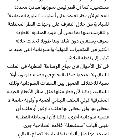
مستحيل. كما أن قطر ليس بحوزتها مبادرة محددة
المعالم لأن قطر تعتمد على أسلوب “البلورة الميدانية”
للمبادرة من خلال التعرف على وجهات النظر المختلفة
والتقريب بينها بما يعني أن بلورة المبادرة القطرية
سوف يستغرق دون شك زمنا طويلا تحدث خلاله
الكثير من المتغيرات الدولية والسودانية التي تعيد ما
تبلور إلى نقطة التلاشي.
في كل الأحوال فإن نجاح الوساطة القطرية في الملف
اللبناني لا يمنحها صكا بالنجاح في قضية دارفور، أولا
نسبة للاختلاف العميق بين الملفات السودانية وتلك
اللبنانية، وثانيا لأن قطر مثلها مثل سائر الأقطار العربية
المشرقية تولي الملف اللبناني أهمية وأولوية خاصة لا
يحظى بها ولن يحظى بها ملف دارفور أو ملف أي
قصية سودانية أخرى، وثالثا لأن الوساطة القطرية
تتبنى آليات “مستعملة” فاقدة الصلاحية جرى
استخدامها مثل آليات نيفاشا، فلا تصلح بالتالي