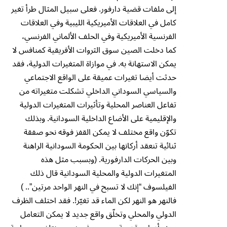
إلى ملفات قضية دارفور. فعلى سبيل المثال طرأ تغير
كامل في العلاقات الأميريكية الليبية وفي العلاقات
الفرنسية الأميريكية وفي الحلف الألماني الفرنسي،
كما دخلت الصين سوق الثروات الأفريقية كمنافس لا
يمكن الاستهانة به. في موازاة المتغيرات الدولية، فقد
حدثت أيضا تغيرات عميقة على الواقع الاجتماعي
والسياسي السوداني الداخلي تشكلت متغيراته من
تفاعل العناصر المحلية وتأثيرات المتغيرات الدولية
والإقليمية على الأضاع الداخلية السودانية. وبذلك
تكوّن واقع مختلف لا يمكن القفز فوقه نحو صفقة
ثنائية تنعقد أركانها بين الحكومة السودانية الراهنة
وبين الحركات الدارفورية. (وبسبب مثل هذه
المتغيرات الدولية والمحلية السودانية قال ذلك
الفيلسوف “إنك لا تسبح في النهر الواحد مرتين”.. )
فالنهر هو النهر لكن الماء قد تغيّر!. فقد اختلف الظرف
الدولي والمحلي وتخلّق واقع جديد لا يمكن التعامل