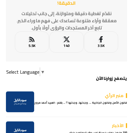
الدقيقة!
نقدّم تغطية دقيقة ومتوازنة، إلى جانب تحليلات
معمّقة وآراء متنوعة تساعدك على فهم ما وراء الخبر.
تابع آخر المستجدات والرؤى أولًا بأول.
5.5K
140
3.5K
Select Language
▼
يتصفح زوارنا الآن
منبر الرأي
قانون الأمن وقانون الجاذبية …. وجدتها ، وجدتها !! … بقلم : العبيد أحمد مروح
الأخبار
100 مليون دولار حصيلة نهب مقر اليوناميد بنيالا