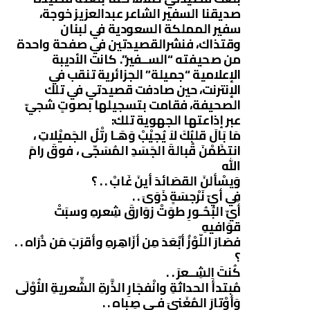
صديقنا السفير الشاعر عبدالعزيز خوجة،
سفير المملكة السعودية في لبنان
وقتذاك، فنشرالقصيدتين في صفحة واحدة
من صحيفته “الســفير”. كانت الأديبة
الإعلامية “جميلة” الجزائرية تنقب في
الإنترنت، حين صادفت قصيدتي في تلك
الصحيفة، فقامت بتسجيلها بصوتٍ شجيّ
عبر إذاعتها الجهوية تلك:
مَا بَالَ قلبُكَ لاَ يُجيْبْ وَهَـا رتْلُ الجَميْلاتِ ،
انتظَمْنَ قُبالةَ الجَسَدِ المُسَجّى ، فوقَ رامَ
الله
وَيسْألنَ القصَائدَ أينَ غَابْ . . ؟
فِي أيّ نَرْجسَةٍ ذَوَىَ . .
أيّ البُحُـورِ طوَتْ زوَارقَ شِعرهِ وسبَتْ
قوَافيهِ
فصَارَ اللّوْزُ أبْعَدَ مِن أزَاهِرهِ وأقرَبَ مَن ذُرَاه . .
؟
كُنتَ الشِــعرَ . .
مُبتدأَ الحداثةِ وانْفجَارِ الذَّرةِ الشِّعريةِ الأُوْلَى
وَأوْتارَ المُغَنيَ فـي صِباه . .