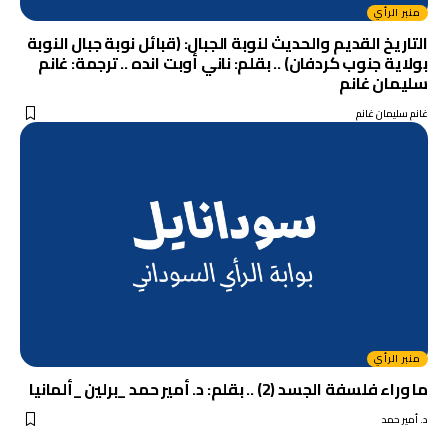
منبر الرأي
التاريخ القديم والحديث لنوبة الجبال: (قبائل نوبة جبال النوبة
بولاية جنوب كردفان) .. بقلم: ناني أوبت انده .. ترجمة: غانم
سليمان غانم
غانم سليمان غانم
منبر الرأي
ما وراء فلسفة الجسد (2) .. بقلم: د. أمير حمد _برلين _ألمانيا
د. أمير حمد