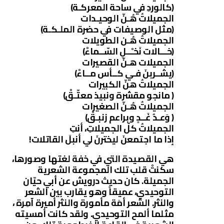
(كالوردِ في ساحة المعركـة)
الجميلاتُ هُـنّ الوحيـدات
(مثل الوصيفات في حضرة الملـكـة)
الجميلاتُ هُـن الطويلات
(خـــالات نَخـْــلِ السّــماءْ)
الجميلات هـنّ القصيرات
(يشــربنَ فـي كــأس مــاءْ)
الجميلاتُ هنّ الكبيرات
( مانجو مقشرة ونبيذ معتّـقْ)
الجميلاتُ هُـنّ الصغيرات
( وَعـدُ غَــدٍ وبراعم زنبـقْ)
الجميلاتُ كلّ الجميلاتِ، أنتِ
إذا ما اجتمعنَ ليخترنَ لي أنبلَ القاتلات!
هي القصيدة التي في خفة لغتها وصورها،
سكنتْ قلب تلك المجموعة الشعرية
الجميلة. كان حديث درويش عن أبي حيّان
التوحيدي، عميقاً وهو يقارب بين الشعر
والنثر. الشعر أمَة مأمورة والنثر أميرة آمِرة ،
مثلما ألمح التوحيدي. ولقد كانت أمسيته