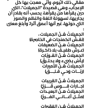
مقالي ذلك اليوم، وأنّي معجبٌ بها كلّ
الإعجاب، وهيَ قصيدة “الجميلات”، التي
حين يقرأها من يقرأها، يحسب أنه بقادرٍ أن
يجاريها، لسهولة اللغة والنظم والصور
التي حوتها، غير أنها أعمق أثرا،ً وأبلغ معنىً
:
الجميلاتُ هُـنّ الجميلات ،
(نقـشُ الكمنجات في الخاصِرة)
الجميلاتُ هـنّ الضعيفات
(عـرشٌ طفيـفٌ بلا ذاكـرة)
الجميلاتُ هُـنّ القـويّات
(يأسٌ يضيء ولا يحتـرقْ)
الجميلاتُ هُـنّ الأميرات
(ربّـــات وَحـيٍ قـلـِـــق)
الجميلاتُ هُـنّ القريبات
(جــارات قــــوسِ قُــــزحْ)
الجميلاتُ هـنّ البعيـدات
(مثــل أغـــانــي الفـــرحْ)
الجميلاتُ هُـن الفقيرات