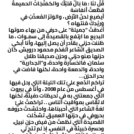
قُلْ لنَا : مَا بَالَ قلبُكَ والكمَنْجَاتُ الحميمةُ
قطّعتْ أنفاسَهُ
أيضيعَ لحنُ الأرْضِ ، والوَترُ المُعذّبُ فِي
وَريْدِكَ مُنتهاه ؟
أغدقتْ “جميلة” على حرفي من بهاءِ صوتها
البديع ما ارتفع بالقصيدة إلى سمـوات ، ما
ظننت حزني بقادرٍ أن يصل إليها، وأنا أبكي
الصديق الشاعر الفخم محمود درويش. كان
حزنها صِنو حزني وحزن صديقنا طلال
سلمان، فالخسارة واحدة، و”الجدارية”
واحدة، والدمعة واحدة، لكنها فاضت في
بحر الحزن . .
تراكم الدّمع عليّ تلك الليلة التي رحل فيها
في أغسطس من عام 2008 ، وأنا في بيروت
التي جمعتني به في لحيظات دفيئة، لكنها
لا تقاس بمواقيت الناس . . تراكمتْ عليَّ
لغةُ الشاعر التي أحببناها، واحتشدتْ حروفه
بحروفي في حزنها العميق. تشكّلت
القصيدة التي نظمتُ من فيض حزنٍ نبيل،
وحسرة خبيئة في النفس، إذ لم تتح لي