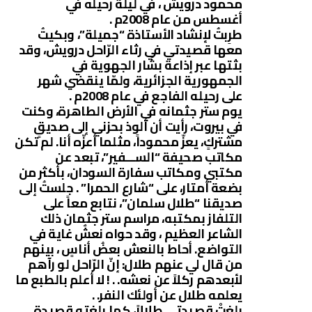
محمود درويش ، في ليلة رحيله في
أغسطس من عام 2008م .
طرِبتُ لإنشاد الأستاذة “جميلة”، وبكيتُ
معها قصيدتي في رثاء الرّاحل درويش، وقد
بثتها عبر إذاعة بشّار الجهوية في
الجمهورية الجزائرية، ولمّا ينقضي شهر
على رحيله الفاجع في عام 2008م .
يوم ستر جثمانه في الأرض الطاهرة، وكنت
في بيروت، رأيت أن ألوذ بحزني إلى صديقٍ
مشتركٍ، يعزّ محموداً، مثلما أعزّه أنا. لم تكن
مكاتب صحيفة “الســـفير”، تبعد عن
مكتبي ومكاتب سفارة السودان، بأكثر من
بضعة أمتار، على “شارع الحمرا” . جلستُ إلى
صديقنا “طلال سلمان”، نتابع معاً على
التلفاز بمكتبه، مراسم ستر جثمان ذلك
الشاعر العظيم ، وقد حواه نعشٌ غاية في
التواضع. أحاط بالنعش بعضُ أناسٍ ، بينهم
من قال لي عنهم طلال: إنّ الرّاحل لو رآهم
لأبعدهم ركلاً عن نعشه. . ! لا أعلم بالطبع ما
يعلمه طلال عن أولئك النفر. .
بلغتْ قصيدتي طلالاً، كما بلغته قصيدة