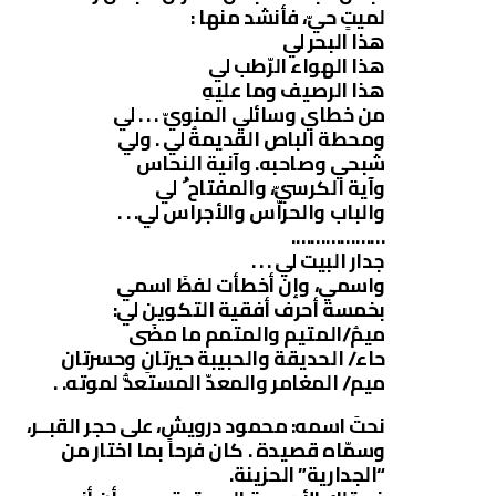
لميتٍ حيّ، فأنشد منها :
هذا البحر لي
هذا الهواء الرّطب لي
هذا الرصيف وما عليهِ
من خطاي وسائلي المنويّ . . . لي
ومحطة الباص القديمةُ لي . ولي
شبحي وصاحبه. وآنية النحاس
وآية الكرسيّ، والمفتاح ُ لي
والباب والحراّس والأجراس لي. . .
……………….
جدار البيت لي . . .
واسمي، وإن أخطأت لفظَ اسمي
بخمسة أحرف أفقية التكوين لي:
ميمُ/المتيم والمتمم ما مضَى
حاء/ الحديقة والحبيبة حيرتانِ وحسرتان
ميم/ المغامر والمعدّ المستعدُّ لموته. .
نحتَ اسمه: محمود درويش، على حجر القبــر،
وسمّاه قصيدة . كان فرحاً بما اختار من
“الجدارية” الحزينة.