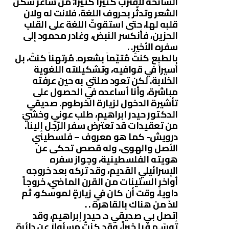
السانحة لأقترب كثيراً كثيرا،ً من شاعر سكن
الشعر وتدثّر بحروف اللغة، فلانت له ولان
قلبه لها، حتى استقوتْ اللغة على القلب
الحزين، فأنكسر النبض، وغادر محمود إلى
سفره الأخير. .
بالطبع كنتُ مُتيّماً بشعره. مُرتهناً كنتُ، بل
أسيراً في قوافيه، وتشكيلاته اللغوية
الخلابة. لكن تعود صلتي به حين عرفته
مباشرة، وأنا أساعده في الحصول على
تأشيرة الدخول لزيارة الخرطوم. صديقي
الدكتور حيدر ابراهيم، طلب عوني وخشيَ
من تعقيدات قد تعترض سفر الرّجل إلينا.
درويش- كما هو معروف – فلسطيني
الأصل والهوى، وله قصص تحكى عن
هويته الفلسطينية، وجواز سفره
الإسرائيلي القديم، وقد تركه بعد خروجه
أواخر الستينات من القرن الماضي، خروجاً
داوياً، وقت أن كان في زيارةٍ لموسكو، ثم
لاذَ من هناك بالقاهرة . .
إتصل بي صديقي د. حيدر إبراهيم، وقد
توسّـم فيا خيراً، وقد كنتُ مسئولاً عن دائرة