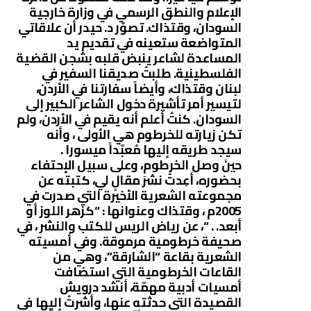
الإعلام والنطق الرسمي في وزارة خارجية
السودان، وقتذاك. تصوّر د. حيدر أن علاقاتي
المتواضعة ستعينه في تقديم يد
المساعدة لشاعر ينبض قلبه بشجن القضية
الفلسطينية. طلبتُ صديقنا السفير في
لبنان وقتذاك، وأيضاً سفارتنا في الأردن،
لتيسير أمر تأشيرة دخول الشاعر الكبير إلى
السودان. كنتُ أعلم أنه يقيم في الأردن، ولم
تكن زيارته للخرطوم هي الأولى ، وأنه
سيجد طريقه إليها مُعبّداً ميسورا .
حينَ وصل الخرطوم، وعلى سبيل الإحتفاء
بحضوره، أعِدتُ نشرَ مقالٍ لي، كتبته عن
مجموعته الشعرية الأخيرة التي صدرت في
2005م ، وقتذاك وعنوانها : “كزهر اللوز أو
أبعد. . “، عن رياض الريس للكتب والنشر ، في
صحيفة خرطومية مرموقة. وفي أمسيته
الشعرية بقاعة “الشارقة”، وهي من
القاعات الخرطومية التي استضافت
أمسيات أدبية مهمّة، أنشد درويش
القصيدة التي حدثته عنها، وأشرتُ إليها في