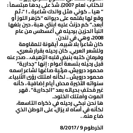
للكتاب لعام 2007). شدّ على يدها مبتسماً :
” هيا .. كوني مثل والدك شاعرة .. ! “، ثم
وقع لها بقلمه على ديوانه “كزهر اللوز أو
أبعد..” كم حزنتْ عليه ابنتي هبة ، حين بلغها
النبأ الحزين برحيله في أغسطس من عام
2008، وهي في لندن .
كان شاعراً بلا شبيه. أيقونة للمقاومة
وللشعر العربي. كان رحيله بقرار شعري،
وفرمانٍ كتبه بنبضِ قلبه الرّهيف. . صدر عنه
قبل رحيله بتسعة أعوام : إنها “جدارية”
محمود درويش، مرثية صاغها لشاعر إسمه
محمود درويش .. لكأنه امتلك رؤىً الأنبياء.
سنواته الأخيرة محض أيام إضافية ، كأنه
غير مُحتفٍ بحياته بعد “الجدارية” . قهر
الموت وامتلك الخلود..
ها نحن نبكي رحيله في ذكراه التاسعة،
لكأنه في أساه لا يزال، على الوطن الذي
ضاع منه. .
الخرطوم 9 /8/2017