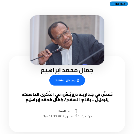
منبر الرأي
جمال محمد ابراهيم
عرض كل المقالات
نَقـشٌ في جِـداريـة دَرويْـش: في الذّكْرَى التاسِعـَةِ
لِلرحيْـلِ .. بقلم: السفير/ جَمَال مُحمّد إبراهيْم
اخر تحديث: 8 أغسطس, 2017 11:33 صباحًا