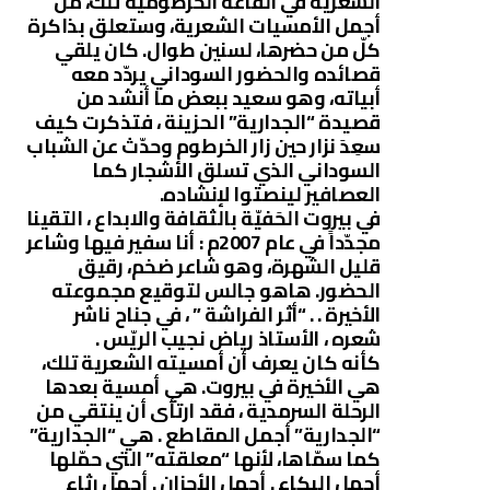
الشعرية في القاعة الخرطومية تلك، من
أجمل الأمسيات الشعرية، وستعلق بذاكرة
كلّ من حضرها، لسنين طوال. كان يلقي
قصائده والحضور السوداني يردّد معه
أبياته، وهو سعيد ببعض ما أنشد من
قصيدة “الجدارية” الحزينة ، فتذكرت كيف
سعِدَ نزار حين زار الخرطوم وحدّث عن الشباب
السوداني الذي تسلق الأشجار كما
العصافير لينصتوا لإنشاده.
في بيروت الحَفيّة بالثقافة والابداع ، التقينا
مجدّداً في عام 2007م : أنا سفير فيها وشاعر
قليل الشهرة، وهو شاعر ضخم، رقيق
الحضور. هاهو جالس لتوقيع مجموعته
الأخيرة . . “أثر الفراشة ” ، في جناح ناشر
شعره ، الأستاذ رياض نجيب الريّس .
كأنه كان يعرف أن أمسيته الشعرية تلك،
هي الأخيرة في بيروت. هي أمسية بعدها
الرحلة السرمدية ، فقد ارتأى أن ينتقي من
“الجدارية” أجمل المقاطع . هي “الجدارية”
كما سمّاها، لأنها “معلقته” التي حمّلها
أجمل البكاء . أجمل الأحزان . أجمل رثاء