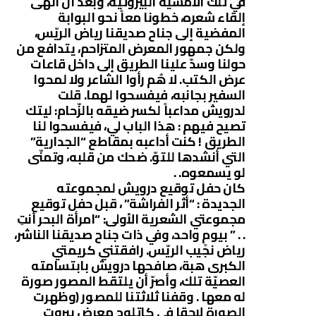
في تلك الأمسية البيروتية، وبعد أن أنهى
إلقاء شعره، خطونا معاً نحو البوابة
المفضية إلى جناح صديقنا رياض الريّس،
ولكن جمهور المعرض المتزاحم، يتدافع من
حولنا وسدّ علينا الطريق إلى داخل قاعات
عرض الكتب. لا هُم رأوا الشاعر ولا لمحوا
السفير بجانبه، فيفسحوا لهما. قلت
لدرويش مداعباً لكسر ضيقه بالزّحام: ليتك
تصيح فيهم : هذا الباب لي، فيفسحوا لنا
الطريق ! كنت أداعبه بمقاطع “الجدارية”
التي أنشدها للتوّ. ضحك من قلبه، وتمنّى
لو يسمعوه. .
كان حفل توقيع درويش لمجموعته
الجديدة : “أثر الفراشة” ، قبل حفل توقيع
مجموعتي الشعرية الأولى: “امرأة البحر أنتِ
. . ” بيومٍ واحد، وفي ذات جناح صديقنا الناشر،
رياض نجيب الريّس. رافقتني كريمتي
الكبرى هبة، صافحها درويش بابتسامته
العصيّة تلك، وأصرّ أن يلتقط المصور صورة
له معها . وقفنا ثلاثتنا للمصور (وظهرت
الصورة لاحقا في كاتلوج معرض بيروت