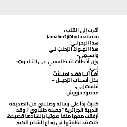
أقرب إلى القلب :
Jamalim1@hotmail.com
هذا البحرُ لِـي
هذا الهـواءُ الرّطـبُ لِـي
واســمِي-
وإن أخطأت لفـظَ اسمي على التـابـوتِ-
لِــي.
أمّـا أنــا فقـد امتـلأتُ
بكلِّ أسـباب الرّحيــل –
فلست لِـي.
محمود درويش
كتبتُ ردّاً على رسالة وصلتني من الصديقة
الأديبة الجزائرية “جمبلة طلباوي”، وقد
أرفقت معها ملفاً صوتياً بإنشادها قصيدة،
كنت قد نظمتها في وداع الشاعر الكبير