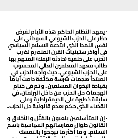
· يمهد النظام الحاكم هذه الأيام لفرض
حظر على الحزب الشيوعي السوداني على
نفس النمط الذي ابتدعه الاسلام السياسي
في أواخر ستينيات القرن المنصرم لضرب
الحزب على خلفية (حادثة الإفك) المتهم بها
طالب معهد المعلمين العالي المحسوب
على الحزب الشيوعي، حيث واجه الحزب في
المبتدأ هجمات شرسة مكثفة دامت أياماً
بقيادة الإخوان المسلمين.. و تم في ختام
الهجمات حل الحزب من داخل البرلمان، في
سابقة خطيرة على الديمقراطية وعلى
القضاء الذي حكم بعدم قانونية حل الحزب..
· إن المتأسلمين يلعبون بالمُثُل و الأخلاق و
القانون طوال ممارساتهم السياسية باسم
الاسلام.. و ما أكثر ما تبجحوا بالتمسك