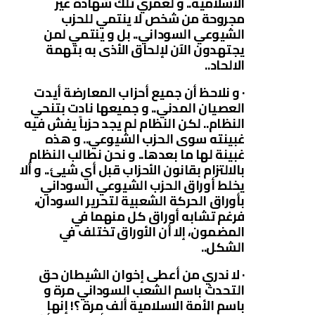
الاسلامية.. و لعمري تلك شهادة غير
مجروحة من شخص لا ينتمي للحزب
الشيوعي السوداني.. بل و ينتمي لمن
يجتهدون الآن لإلحاق الأذى به بتهمة
الالحاد..
· و نلاحظ أن جميع أحزاب المعارضة أيدت
العصيان المدني.. و جميعها نادت بتنحي
النظام.. لكن النظام لم يجد حزباً يفش فيه
غبينته سوى الحزب الشيوعي.. و هذه
غبينة لها ما بعدها.. و نحن نطالب النظام
بالالتزام بقانون الأحزاب قبل أي شيئ.. و ألا
يخلط أوراق الحزب الشيوعي السوداني
بأوراق الحركة الشعبية لتحرير السودان،
فرغم تشابه أوراق كل منهما في
المضمون، إلا أن الأوراق تختلف في
الشكل..
· لا ندري من أعطى إخوان الشيطان حق
التحدث باسم الشعب السوداني مرة و
باسم الأمة الاسلامية ألف مرة ؟! إنها