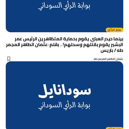
منبر الرأي
بينما حيدر العباى يقوم بحماية المتظاهرين الرئيس عمر
البشير يقوم بقتلهم وسحلهم! .. بقلم: عثمان الطاهر المجمر
طه / باريس
عثمان الطاهر المجمر طه