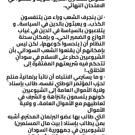
الامتحان النهائي..
· لن ينجرف الشعب وراء من يتنفسون
الكذب.. و يعبثون بالدين في السياسة.. و
يتلاعبون بالسياسة في الدين في غياب
الوازع و الضمير الحي.. و بإمكان سدنة
النظام أن ( يلحسوا كوعهم).. لكن ليس
بإمكانهم أن يقنعوا الشعب السوداني بأن
الشيوعيين خطر على الاسلام في سودانٍ
تتحكم فيه شريعتهم المفتقرة إلى
الأخلاًق..!
· و ما يسترعي الانتباه أن نائباً برلمانياً، منتمٍ
لحزب المؤتمر الوطني نفسه، طالب بإسناد
ولاية الأموال العامة إلى الشيوعيين
كونهم يتسمون بالنزاهة و الشرف في
تعاطيهم مع الأموال العامة.. و ولاية
الأموال
التي طالب بها عضو البرلمان المحترم، أشبه
بمن يطالب بإسناد ( بيت مال المسلمين)
للشيوعيين في جمهورية السودان