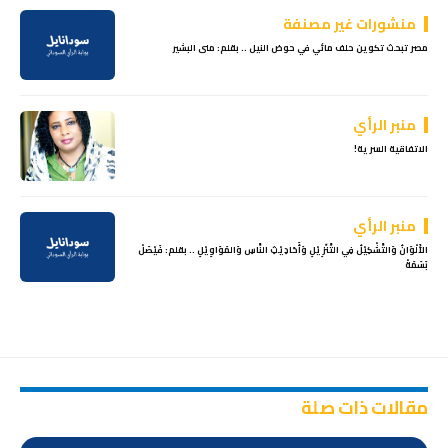
منشورات غير مصنفة
مصر تبحث تكوين حلف مائي في حوض النيل .. بقلم: منى البشير
منبر الرأي
الاتفاقية السرية!
منبر الرأي
الأَلْوَانُ وَالتَّشْكِيْلُ فِي التَّنّزِيْلِ وَأَحَادِيْثِ النَّاسِ وَالمَوَاوِيْلِ .. بقلم: فَيْصَلْ
بَسَمَةْ
مقالات ذات صلة