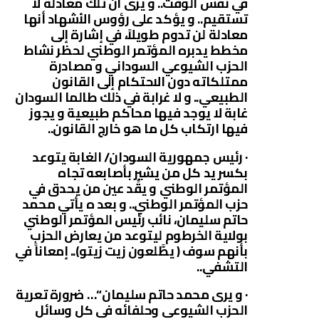
في نفس الوقت.. و يرى أن تلك معادلة لا
تستقيم.. و يؤكد على رؤوس الأشهاد أنها
معادلة لن تدوم طويلاً، في إشارة إلى
مخطط يدبره المؤتمر الوطني لحظر نشاط
الحزب الشيوعي السوداني و مصادرة
ممتلكاته دون الاحتكام إلى القانون
الطبيعي.. و لا غرابة في ذلك طالما السودان
غابة لا يوجد فيها محاكم طبيعية و يجوز
فيها ارتكاب كل ما هو خارج القانون..
· رئيس جمهورية السودان/ الغابة يتوعد
بكسر يد كل من يشير بأصابعه تجاه
المؤتمر الوطني و يقِّد عين من يحدق في
حزب المؤتمر الوطني.. و بعد ه يأتي محمد
حاتم سليمان، نائب رئيس المؤتمر الوطني
بولاية الخرطوم ليتوعد من يعارض الحزب
بأنهم سوف ( يطَّلعون زيت زيتو).. إمعاناً في
التشفي..
· و يرى محمد حاتم سليمان “… ضرورة تعرية
الحزب الشيوعي وحلفائه في كل وسائل