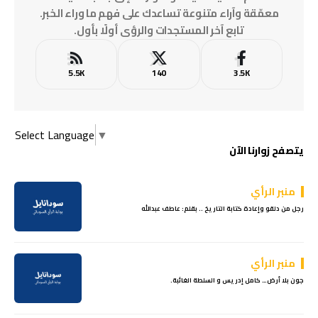
معمّقة وآراء متنوعة تساعدك على فهم ما وراء الخبر.
تابع آخر المستجدات والرؤى أولًا بأول.
5.5K
140
3.5K
Select Language
▼
يتصفح زوارنا الآن
منبر الرأي
رجل من دلقو وإعادة كتابة التاريخ .. بقلم: عاطف عبدالله
منبر الرأي
جون بلا أرض… كامل إدريس و السلطة الغائبة.