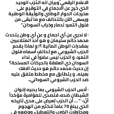
الاعلام الرقمي وبيان انه الحزب الوحيد
الذي خرج عن الاجماع في التوقيع على
مخرجات الحوار الوطني والوثيقة الوطنية
ويسعى الآن بالتحالف مع ما تبقى من
فلول التمرد لدمار وخراب السودان.”
· لا ندري عن أي اجماع و عن أي وطن يتحدث
محمد حاتم سليمان و هو أحد المتلاعبين
بمقدرات الوطن المالية ؟! و لماذا يقحم
الحزب الشيوعي مع تحالفٍ أسماه فلول
التمرد، و الحزب ليس عضواً في نداء
السودان ذي العلاقة بالحركات المسلحة؟
إن حديث محمد حاتم هو حديث الافك
بعينه.. و يتطابق مع مخطط متفق عليه
ضد الحزب الشيوعي السوداني..
· أحس الحزب الشيوعي بما يدبره إخوان
الشيطان ضده، فتصدى للمؤامرة مؤكداً
أنْ:- ” … أن الحزب تعرض على مدى تاريخه
الذي يبلغ 70 عاماً للكثير من الهجوم
ومحاولات الضرب والتعطيل، ووضعه في