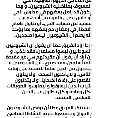
من أبناء حي الديوم الشرقية، الحي
المعروف بمناضليه الشيوعيين.. و ربما
يكون قد زامل بعضهم في مدارس الحي..
أو جلس يصلي بالقرب من أحدهم في
مسجد من مساجد الحي.. أو تناول طعام
الافطار في رمضان مع بعضهم بما يؤكد
أنه يعلم أن الشيوعيين ليسوا ملحدين..
· إذا أراد الفريق عطا أن يقول أن الشيوعيين
السودانيين ليسوا مسلمين، فقد كذب.. و
إن أراد أن يقول أن عقيدتهم هي غير عقيدة
المتأسلمين، فقد صدق.. لأن الشيوعيين لا
يتخذون من الدين سلماً للتسلط على رقاب
الناس.. و لا يأكلون السحت.. و لا يبنون
القصور على رفاة الضحايا.. و لا يتدثرون
بثياب الدين ليسرقوا و ليمارسوا الموبقات
بكل وقاحة و كل تطاول على الدين
الاسلامي الحنيف..
· يستنكر الفريق عطا أن يرفض الشيوعيون
( الحوار) و يتمتعوا بحرية النشاط السياسي