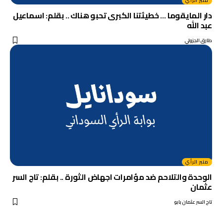
منبر الرأي
دار المايقوما … خطيئتنا الكبرى تحبو هناك .. بقلم: اسماعيل
عبد الله
طارق الجزولي
منبر الرأي
الوحدة والتلاحم ضد مؤامرات اجهاض الثورة .. بقلم: تاج السر
عثمان
تاج السر عثمان بابو