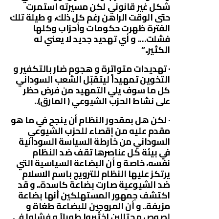
شكل غير قانوني لكن مسيرته استمرت
حتى الوقت الراهن رغم كل ذلك، و طيلة تلك
الفترة ظهرت حكومات وأحزاب وكلها
فشلت…. و أي تهديد جديد لا يعني له
الكثير..”
· تهديدات متواترة و هجوم ضارٍ بالتكفير و
التخوين تمهيداً ليتقبّل الشعب السوداني
كل ما سوف يلي التمهيد من فرض حظر
على نشاط الحزب الشيوعي ( المارق)..
· لكن هل بمقدور النظام أن ينجح في ما هو
مقدم عليه من إقصاء للحزب الشيوعي
السوداني من خارطة السياسة السودانية
في بيئة كل عناصرها تقف ضد النظام
نفسه، خاصة و أن البضاعة السياسية التي
يرتكز عليها النظام للترويج باسم الاسلام
ضد الشيوعية صارت بضاعة كاسدة.. و قد
اكتشف جمهور المستهلكين أنها بضاعة
مزيفة.. و أن المروجين للبضاعة طغاة و
لصوص محتالين اختُبروا طويلاً و فشلوا في