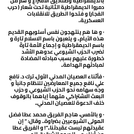
بالديمقراطية وصناديق الاقتراع و هم من
دمروا الديمقراطية الثانية تحت شعار ( حرب
الفجار) و فتحوا الطريق للانقلابات
العسكرية..
· و ها هم ينتهجون نفس أسلوبهم القديم
هذه الأيام.. و يلعبون باسم الاسلام تارة و
باسم الديمقراطية و إجماع الأمة تارةً
لضرب الحزب الشيوعي عدوهم الأشد
خطورة عليهم بسبب مبادئه المضادة
لمبادئهم الهدامة..
· فأثناء العصيان المدني الأول، ترك د. نافع
علي نافع جميع المعارضين للنظام جانباً و
وجه سهامه نحو الحزب الشيوعي و حزب
البعث الاشتراكي متهماً إياهما بالوقوف
خلف الدعوة للعصيان المدني..
· و بالأمس، هاجم الفريق محمد عطا فضل
المولى الشيوعيين بضراوة.. وقال: ” إن
عقيدتهم ليست عقيدتنا..”! و الفريق عطا