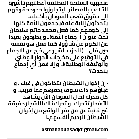
عنجهية السلطة المطلقة أعطتهم تأشيرة
التلاعب بالمصائر.. ليتجاوزوا حدود حقوقهم
إلى حقوق شعب السودان بأكمله..
يتحدثون إنابة عنه فيجمعون الأمة كلها
إلى كومهم كما فعل محمد حاتم سليمان
تحت عنوان ( إجماع الأمة).. و يطرحون بعيداً
عن الكوم من شاؤوا، كما فعل هو نفسه
حين قال :- ( الحزب الشيوعي خرج عن الاجماع
في التوقيع على مخرجات الحوار الوطني
والوثيقة الوطنية)!.. و إلا فعن أي إجماع
يتحدث؟
· إن إخوان الشيطان يتذاكون في غباء.. و
غباؤهم ذاك سوف يدمرهم عما قريب.. و
كل مدرك لحال السودان الآن يشاهد
الأشجار تتحرك.. و تحرك تلك الأشجار حقيقة
غير غائبة عن من يقرأ الواقع من إخوان
الشيطان الرجيم أنفسهم..!
osmanabuasad@gmail.com