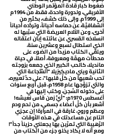
ضغوط كبار قادة المؤتمر الوطني
الأفريقي، ولدورة واحدة، فقط، من 1994م
إلى 1999م. وإلى ذلك كشف، بكثير من
الشفافيَّة، عن حماسه أحياناً، وتردُّده أحياناً
أخرى، وعن الآلام العريضة التي سبَّبها له
انسلاخه القسري عن عائلته إبان اعتقاله
الذي استطال لسبع وعشرين سنة.
ويلقي الكتاب مزيداً من الضوء على
محطات مهمَّة ومعروفة، أصلاً، في حياة
مانديلا، كالحب الكبير الذي جمعه بزوجته
الثانية ويني ماديكيزيلا "الشُّجاعة التي
تحب شعبها من كلِّ قلبها"، على حدِّ تعبيره،
والتي تزوَّجها عام 1958م، قبل أربع سنوات
على دخوله السِّجن، وكتب إليها في
أغسطس 1970م: "أيُّ زمن قاس نعيشه!
أشعر بأن كلَّ أعضاء جسمي، من لحم ودم
وعظم وروح، غارقة في المرارة! إن عجزي
التام عن مساعدتك في هذه الأوقات
الرَّهيبة التي تمرِّين بها يجعلني حزيناً جداً"!
ومع أنه لا يكاد يخلو جزء من الكتاب من