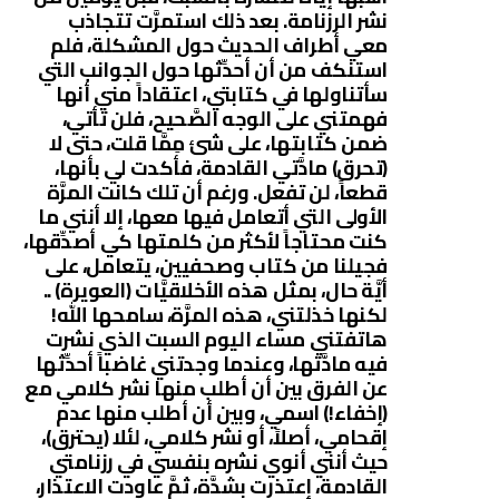
نشر الرزنامة. بعد ذلك استمرَّت تتجاذب
معي أطراف الحديث حول المشكلة، فلم
استنكف من أن أحدِّثها حول الجوانب التي
سأتناولها في كتابتي، اعتقاداً مني أنها
فهمتني على الوجه الصَّحيح، فلن تأتي،
ضمن كتابتها، على شئ مِمَّا قلت، حتى لا
(تحرق) مادَّتي القادمة، فأكدت لي بأنها،
قطعاً، لن تفعل. ورغم أن تلك كانت المرَّة
الأولى التي أتعامل فيها معها، إلا أنني ما
كنت محتاجاً لأكثر من كلمتها كي أصدِّقها،
فجيلنا من كتاب وصحفيين، يتعامل، على
أيَّة حال، بمثل هذه الأخلاقيَّات (العويرة) ..
لكنها خذلتني، هذه المرَّة، سامحها الله!
هاتفتني مساء اليوم السبت الذي نشرت
فيه مادَّتها، وعندما وجدتني غاضباً أحدِّثها
عن الفرق بين أن أطلب منها نشر كلامي مع
(إخفاء!) اسمي، وبين أن أطلب منها عدم
إقحامي، أصلاً، أو نشر كلامي، لئلا (يحترق)،
حيث أنني أنوي نشره بنفسي في رزنامتي
القادمة، إعتذرت بشدَّة، ثمَّ عاودت الاعتذار،