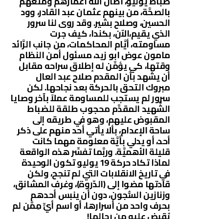
ضباط يوليو، أطال الله أعمارهم ومتعهم
بالصحَّة، من بينهم عثمان عبد القادر، وود
الحسين، وصلاح بشير. وقد روى لنا سرور
الذي يقيم،الآن، بكندا، كيف جرت
مساومته، أيَّام المحاكمات، من جانب الرَّائد
مامون عوض ابو زيد، مسئول أمن النظام
وقتها، كي يؤمِّن له إطلاق سراحه مقابل
أن يشهد بأن المقدم صلاح عبد العال
مبروك التحق بالحركة بعد نجاحها. لكن
سرور لم يستجب للمساومة عملاً بآخر وصايا
الشَّهيد المقدَّم محجوب طلقة للضباط
المقبوض عليهم، وهو في طريقه إلى
ساحة الإعدام، بألا يأتي أحد منهم على ذكر
أحد، أو يدلي بأيَّة معلومة مهما كانت
قليلة الأهميَّة. وربَّما تفسِّر هذه الواقعة
لماذا تكاد حركة 19 يوليو تكون الوحيدة
في تاريخ الانقلابات التي لم تنجح، ولكن
قادتها مضوا إلى (الدّروة)، وغرف المشانق،
وزنازين السُّجون، دون أن ينبس أحدهم
بحرف واحد من أسرارها، أو اسم أيٍّ مِمَّن لم
يُقبض عليه من رجالها!