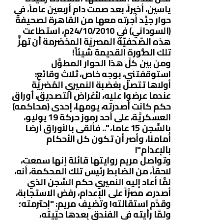
ياسين، أخيراً، بعد صمت دام أربعين عاماً، في
حوار جيِّد أجرته معها من القاهرة لصحيفة
(السوداني) في 24/10/2010م، استطاعت
هذه الصَّحفيَّة المصريَّة المخضرمة أن تهزَّ
تلك الصُّورة القديمة شيئاً!
ومن بين كلِّ هذا الحوار المطوَّل
استوقفتني، بوجه خاص، ثلاث وقائع:
أولاها تتصل بغضبة النميري المُضريَّة
عندما عرضوا عليه، لأغراض التصديق، أوراق
حكم كانت أصدرته، يومها، إحدى (محاكمه)
العسكريَّة، على أحد رموز حركة 19 يوليو،
بالسِّجن 15 عاماً، ".. فألقى بالأوراق أرضاً
أمامنا، وأصر أن تكون كل الأحكام
بالإعدام"!
وتواصل مريم روايتها قائلة إنها سمعت،
لاحقاً، من الضابط رئيس تلك المحكمة، أنه،
لمَّا أعاد إليه النميري حكم السِّجن الذي
أصدره، مصرَّاً على الإعدام، رفض الاستجابة،
وقدَّم استقالته! وتضيف مريم: "إحترمته؛
ولمَّا رأيته في الفندق بعدها حيَّيته،