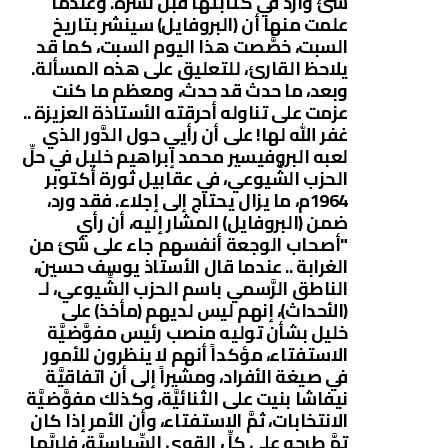
شئ وارد في كتابتها قبل نشره. وعندما
علمت منها أن (البروفايل) سينشر بتاريخ
السبت، خصَّصت هذا اليوم السبت، كما قد
يلاحظ القارئ، للتعليق على هذه المسألة.
وبعد، ما حدث قد حدث، ومعظم ما كنت
عزمت على تناوله أحرقته الأستاذة العزيزة ..
غفر الله لها! على أن رأيي حول الدَّور الذي
لعبه البروفيسير محمد إبراهيم خليل في حلِّ
الحزب الشِّيوعي، في عقابيل ثورة أكتوبر
1964م، ما يزال يحتاج إلى إجلاء. فقد ورد،
ضمن (البروفايل) المشار إليه، أن رأي
"أصحاب الوجعة أنفسهم جاء على شئ من
الغرابة .. عندما قال الأستاذ يوسف حسين،
الناطق الرَّسمي باسم الحزب الشِّيوعي، لـ
(الأحداث)، إنهم ليس لديهم (مأخذ) على
خليل بشأن توليه منصب رئيس مفوَّضيَّة
الاستفتاء، مؤكداً أنهم لا ينظرون للأمور
في صيغة الأفراد، ومشيراً إلى أن اتفاقيَّة
نيفاشا بنيت على الثنائيَّة، وكذلك مفوَّضيَّة
الانتخابات، ثمَّ الاستفتاء، وأن الأمر إذا كان
تمَّ طرحه على كلِّ القوى السِّياسيَّة، فلربَّما