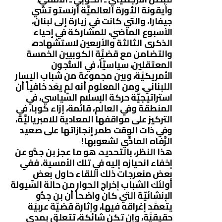
وأيقونة الثورة العالميَّة أرنستو تشي
جيفارا، والتي كانت في زيارة إلى لبنان،
الأسبوع الماضي، للمشاركة في إحياء
الذكرى الثالثة والأربعين لاستشهاده،
والتضامن مع قضيَّة الكوبيين الخمسة
المعتقلين، سياسيَّاً، في السُّجون
الأمريكيَّة، وبين مجموعة من شباب اليسار
اللبناني. ومن المعلوم أنه لم يعُد خافياً أن
استراتيجيَّة حركة الإسلام السِّياسي، في
المنطقة وفي العالم، قائمة، إزاء كوبا، في
التركيز على مواقفها المعادية للامبرياليَّة،
وفي ذات الوقت طمر إنجازاتها على صعيد
الرَّفاه المادِّي لشعوبها!
هذا النظر، بالتحديد، هو ما عجز بن جدُّو عن
إخفاء انحيازه إليه في تلك الأمسية. ففي
بعض منعرجات ذلك اللقاء حاول بعض
أولئك الشباب إخراج الحوار من حالة السِّيولة
الإنشائيَّة التي كان واضحاً أن بن جدُّو
يتعمَّد إغراقه فيها، وإثارة قضيَّة عربيَّة
حقيقيَّة، وإن تكن شائكة، تتعلق بمدى