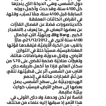
حول الشَّمس، وهي الحركة التي ينجزها
كلَّ 4100 سنة، وقد حدث وأكمل دورته
السابقة قبل 4100 سنة، مِمَّا تسبَّب، وقتها،
في انقراض الكائنات العملاقة
كالديناصورات، فضلاً عن انفصال القارَّات
عن بعضها البعض، في ما يُعرف بـ (الانفجار
الكبير ـ Big Bang)، ويتهيَّأ، الآن، لإكمال
4100 سنة أخرى في 21/12/2012م، مارَّاً
بالقرب من الكرة الأرضيَّة، فيُفقدها قوَّتها
المغناطيسيَّة، مسبِّباً خللاً في التوازن
الأرضي، وزلازل مدويَّة، وفياضانات هائلة،
وتغيُّرات مناخيَّة ضخمة تقضي على 70% من
سكان العالم. فإذا ما أكمل طريقه، حتى
اقترب من الشَّمس، أثر على قطبيَّتها، لتقع،
من ثمَّ، انفجارات هائلة في الحمم
الهيدروجينيَّة على سطح الشَّمس، يصل
بعضها إلى سطح الأرض، فيسبِّب كوارث
بيئيَّة عظيمة.
(ناسا) لم تكن وحدها، ولا حتى الأولى، في
هذا الأمر، إذ سبقها إليه علماء من مختلف