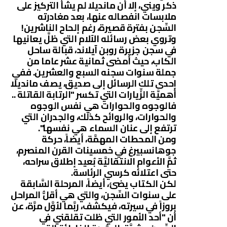
ذكر ويني، إلا أن مانديلا لم يشأ التركيز على
ملابسات انفصاله عنها، بعد مغادرته
السِّجن بفترة قصيرة، رغم إلحاح الناشرين!
وتروي بعض رسائله الآلام التي ظلَّ يعانيها
في سجن جزيرة روبن آيلاند، قبالة ساحل
الكاب، حيث أمضى ثمانية عشر عاما من
جملة سنوات سجنه السبع والعشرين. ففي
إحدى تلك الرسائل إلى صديق، يصف مانديلا
أهميَّة الزِّيارات التي تكسر "الرتابة القاتلة ..
فالوجوه والحوارات هي نفس الوجوه
والحوارات، والروائح كذلك، والجدران التي
ترتفع إلى عنان السماء هي نفسها".
ومن المحطات المهمَّة، أيضاً، حركة
جوهانسبيرغ في خمسينات القرن المنصرم،
ثمَّ الأعوام الانتقاليَّة بُعيد إطلاق سراحه،
حتى اعتلائه كرسي الرئاسة.
لكن الكتاب يضئ، أيضاً، المرحلة السَّابقة
على سنوات السِّجن، والتي هي أقلُّ المراحل
بروزاً في سيرته، فيكشف، ربَّما لأوَّل مرَّة، عن
أن "أحد الأمور التي ظلت تقلقني في