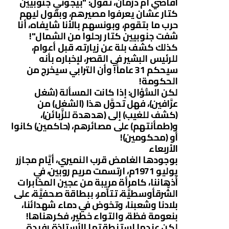
أقاصي أم درمان، تقول: "بيجوني جنوبيين
كتار عشان يعرفوا مصيرهم، وبقول ليهم
حرب ما بتقوم، وبونسهم بالأنا شايفاه، أنا
شفت جنوبيين كتار رحلوا من الشمال"!
كذلك كشف بلة عن زيارته، قبل أعوام،
للرئيس البشير في القصر، لإخباره بأنه
سيحكم 31 عاماً! وأن الترابي سيخرج من
الحكومة!
لكن السُّؤال: إذا كانت المسألة (شغل
عرَّافين)، فهل تحوَّل هذا (الشغل) من
(كشف للغيب) إلى (هدهدة للزَّبائن)،
و(طمأنتهم) على مصائرهم، (حاكمين) كانوا
أو (محكومين)!
الأربعاء
بوجودها الغامض قرب النميري، أيَّام مجازر
يوليو 1971م، ارتسمت مريم روبين، في
أذهاننا، كامرأة مريبة من عجين المخابرات
الشَّرقأوسطيَّة، تتآمر، ببطاقة صحفيَّة، على
بلادنا وشعبنا، وتخوض في دماء شهدائنا،
بنعومة فظة، والتواء خطير، فكرهناها!
لكن عندما استنطقتها الأستاذة رفيدة