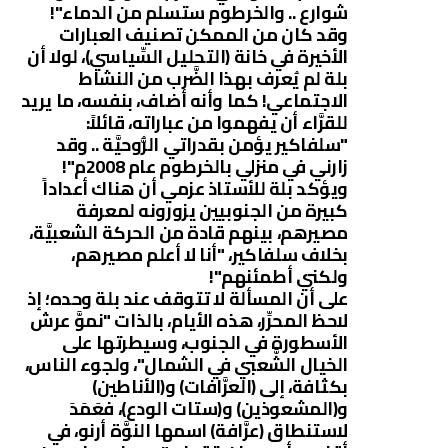
شوارع .. والخرطوم ستسلم من الدماء"!
وقد كان من الممكن تصنيف العبارات
الأخيرة في خانة (التحليل السِّياسي)، لولا أن
بلة لم يُعرف بهذا الضَّرب من النشاط
الاجتماعي! كما وأنه أضاف، بنفسه، ما يريد
للقرَّاء أن يفهموا من عباراته، قائلاً:
"سلفاكير يؤمن بقدراتي الرُّوحيَّة .. وقد
زارني في منزلي بالخرطوم عام 2008م"!
ويؤكد بلة للأستاذ عزمي أن هناك أعداداً
كبيرة من الجنوبيين يزورونه لمعرفة
مصيرهم، بينهم قادة من الحركة الشعبيَّة،
بخلاف سلفاكير، "أنا لا أعلم مصيرهم،
ولكني أطمئنهم"!
على أن المسألة لا تتوقف عند بلة وحده؛ إذ
لاحظ المحرِّر، هذه الأيام، بالذات "نموَّ عرش
الأسطورة في الجنوب، وسيطرتها على
الخيال الشَّعبي في الشمال"، ولجوء الناس،
بكثافة، إلى (العرَّافات) و(الأناطين)
و(المشعوذين) و(ستات الودع)، فعَمَدَ
لاستنطاق (عرَّافة) اسمها النوَّة أرنو، في