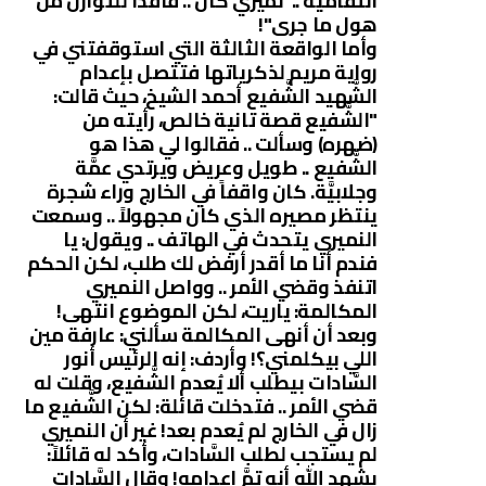
انتقاميَّة .. نميري كان .. فاقداً للتوازن من
هول ما جرى"!
وأما الواقعة الثالثة التي استوقفتني في
رواية مريم لذكرياتها فتتصل بإعدام
الشَّهيد الشَّفيع أحمد الشيخ، حيث قالت:
"الشَّفيع قصة تانية خالص، رأيته من
(ضهره) وسألت .. فقالوا لي هذا هو
الشَّفيع .. طويل وعريض ويرتدي عمَّة
وجلابيَّة. كان واقفاً في الخارج وراء شجرة
ينتظر مصيره الذي كان مجهولاً .. وسمعت
النميري يتحدث في الهاتف .. ويقول: يا
فندم أنا ما أقدر أرفض لك طلب، لكن الحكم
اتنفذ وقضي الأمر .. وواصل النميري
المكالمة: ياريت، لكن الموضوع انتهى!
وبعد أن أنهى المكالمة سألني: عارفة مين
اللي بيكلمني؟! وأردف: إنه الرئيس أنور
السَّادات بيطلب ألا يُعدم الشَّفيع، وقلت له
قضي الأمر .. فتدخلت قائلة: لكن الشَّفيع ما
زال في الخارج لم يُعدم بعد! غير أن النميري
لم يستجب لطلب السَّادات، وأكد له قائلاً:
يشهد الله أنه تمَّ إعدامه! وقال السَّادات