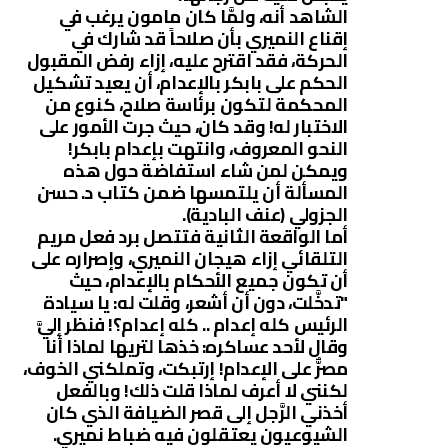
الشاهد أنه، ولمَّا كان مامون يرغب في
إقناع النميري بأن صلاحاً قد شارك في
الحركة، فقد اقترح عليه، إزاء رفض المقبول
الحكم على بابكر بالإعدام، أن يعيد تشكيل
المحكمة لتكون برئاسة صلاح، كنوع من
الاختبار له! وقد كان، حيث جرت الأمور على
النحو المعروف، وانتهت بإعدام بابكر!
ويمكن لمن شاء استفاضة حول هذه
المسألة أن يلتمسها ضمن كتاب د. حسن
الجزولي (عنف البادية).
أما الواقعة الثانية فتتصل برد فعل مريم
التلقائي إزاء هيجان النميري، وإصراره على
أن تكون جميع الأحكام بالإعدام، حيث
"تدخَّلت، دون أن أشعر، وقلت له: يا سيادة
الرئيس كله إعدام .. كله إعدام؟! فنظر إليَّ
وقال لأحد عساكره: خذها لتريها لماذا أنا
مصرٌّ على الإعدام! إرتبكت، وتملكني الخوف،
لكنني لا أعرف لماذا قلت ذلك! وبالفعل
أخذني الرَّجل إلى قصر الضيافة الذي كان
الشيوعيون يعتقلون فيه ضباط نميري.