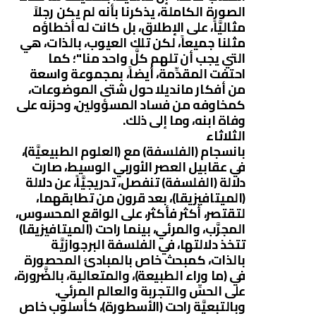
الصورة الكاملة، يذكرنا بأنه لم يكن رجلاً
مثاليَّاً، على الإطلاق، بل كانت له أخطاؤه
مثلنا جميعاً، لكن تلك العيوب، بالذات، هي
التي يجب أن تلهم كلَّ واحد منا"؛ كما
احتفت المقدِّمة، أيضاً، بمجموعة واسعة
من أفكار مانديلا حول شتى الموضوعات،
كمخاوفه من فساد المسؤولين، وحزنه على
وفاة ابنه، وما إلى ذلك.
الثلاثاء
بانسجام (الفلسفة) مع (العلوم الطبيعيَّة)،
في عقابيل العصر الأوربي الوسيط، صارت
دلالة (الفلسفة) تنفصل، تدريجيَّاً، عن دلالة
(الميتافيزيقا)، بعد قرون من تطابقهما،
لتقتصر، أكثر فأكثر، على الواقع المحسوس،
المجرَّب، والمرئي، بينما راحت (الميتافيزيقا)
تتخذ دلالتها، في الفلسفة البرجوازيَّة
بالذات، كمبحث خاص بالمبادئ المحصورة
في (ما وراء الطبيعة)، والمتعالية، بالضَّرورة،
على الحسِّ والتجربة والعالم المرئي.
وبالتبعيَّة راحت (الأسطورة)، كأسلوب خاص