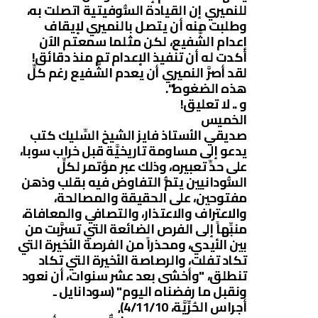
للنميري إن القيادة السُّوفيتية اتصلت به،
وطلبت منه أن يتصل بالنميري لإيقاف
إعدام الشَّفيع، لكن مثلما سمعتم الآن
أكدت له أن تنفيذ الإعدام تم منذ دقائق!
لقد أصرَّ النميري أن يعدم الشَّفيع رغم كلِّ
هذه الضغوط".
و .. لا تعليق!
الخميس
صديقي الأستاذ فايز الشيخ السِّليك كتب
يدعو إلى مساومة تاريخيَّة قبل خراب سوبا،
على حدِّ تعبيره، وذلك عبر مؤتمر لكلِّ
السُّودانيين يتمُّ التفاوض فيه بقلب وذهن
مفتوحين، على الحقيقة والمصالحة،
والاعتراف والاعتذار، والتصافي والمعافاة،
منبِّهاً إلى الفرص الضائعة التي تسرَّبت من
بين الأيدي، ومحذراً من الفرصة الأخيرة التي
تكاد تفلت، والرصاصة الأخيرة التي تكاد
تنطلق، "وأخشى بعد عشر سنوات، أن نعود
ونقبل ما رفضناه اليوم" (سودانايل ـ
أجراس الحُرِّيَّة، 4/11/10),