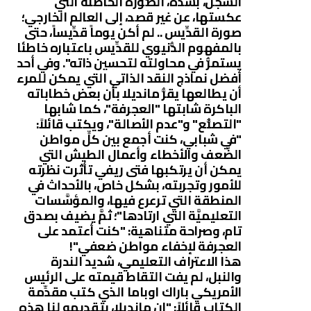
السِّجن، بشدَّة، الصُّورة الخاطئة التي
عكستها، عن غير قصد، إلى العالم الخارجي؛
صورة القدِّيس .. لم أكن يوماً قدِّيساً، حتى
بالمفهوم الدُّنيوي للقدِّيس باعتباره خاطئا
يستمرُّ في محاولته لتحسين ذاته". وفي أحد
أفضل نماذج النقد الذاتي التي يمكن للمرء
أن يطالعها يقرُّ مانديلا بأن بعض خطاباته
الباكرة شابتها "العجرفة"، كما شابها
"التصنُّع" و"عدم الأصالة"، ويكتب قائلاً:
"في شبابي، كنت أجمع بين كلِّ مواطن
الضَّعف والأخطاء وأعمال الطيش التي
يمكن أن يرتكبها فتى ريفي تأثرت نظرته
للأمور وتجربته، بشكل خاص، بالأحداث في
المنطقة التي ترعرع فيها، والمؤسَّسات
التعليميَّة التي ارتادها"؛ ثمَّ يضيف بصدق
تام، وصراحة متناهية: "كنت أعتمد على
العجرفة لإخفاء مواطن ضعفي"!
هذا الاعتراف التعليمي، شديد الندرة
والنبل، لم يفت التقاط قيمته على الرئيس
الأمريكي باراك اوباما الذي كتب مقدِّمة
الكتاب قائلاً: "إن مانديلا، بتقديمه لنا هذه