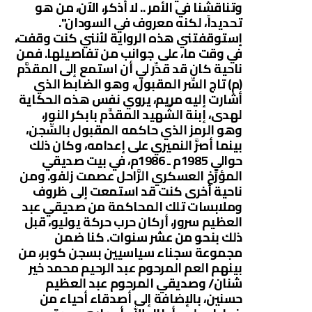
وتناقشنا في الأمر .. لا أذكر، الآن، من هو
تحديداً، لكنه معروف في السودان".
إستوقفتني هذه الرواية لأنني كنت وقفت،
في وقت ما، على جوانب من تفاصيلها. فمن
ناحية كان قد قدِّر لي أن استمع إلى المقدَّم
(م) تاج السِّر المقبول، وهو الضابط الذي
أشارت إليه مريم، يروي نفس هذه الحكاية
لهدى، إبنة الشَّهيد المقدَّم بابكر النور،
وهو الرمز الذي حاكمه المقبول بالسِّجن،
بينما أصرَّ النميري على إعدامه، وكان ذلك
حوالي 1985م ـ 1986م، في بيت صديقي
المؤرِّخ العسكري الرَّاحل عصمت زلفو. ومن
ناحية أخرى كنت قد استمعت إلى ظروف
وملابسات تلك المحاكمة من صديقي عبد
العظيم سرور، أركان حرب حركة يوليو، قبل
ذلك بنحو من عشر سنوات. كنا ضمن
مجموعة سجناء سياسيين بسجن كوبر، من
بينهم العم المرحوم عبد الرحيم محمد خير
شنان/ وصديقي المرحوم عبد العظيم
حسنين، بالإضافة إلى أصدقاء أحياء من