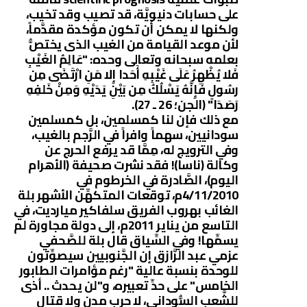
على حسابات دنيويَّة، قد تصيب وقد تخيب،
ولكنها لا يمكن أن تكون مؤكدة مقدَّماً،
لأن موعد القيامة من الغيب الذى يختصُّ
بعلمه سبحانه وتعالى وحده: "عَالِمُ الغَيْبِ
فَلا يُظْهِرُ عَلَى غَيْبِهِ أَحَدا إِلا مَنِ ارْتَضَى مِن
رسُولٍ فَإِنَّهُ يَسْلُكُ مِن بَيْنِ يَدَيْهِ وَمِنْ خَلفِهِ
رَصَدَا" (الجن؛ 26 ـ 27).
مع ذلك فإن لنا كمسلمين، بل كمسلمين
سودانيين، سهماً وافراً في الرَّجم بالغيب،
وفي الترويج له، مِمَّا قد يرفع الحرج عن
وكالة (ناسا)! فقد نشرت صحيفة (الأهرام
اليوم)، الصَّادرة في الخرطوم في
4/11/2010م، توقعات المتكهِّن الأشهر بلة
الغائب بهروب الفريق سلفاكير ميارديت، في
التاسع من يناير 2011م، إلى دولة مجاورة لم
يسمِّها! وفي السِّياق قال بلة للصَّحفي
عزمي عبد الرَّازق إن الجَّنوبيين سيصوِّتون
للوحدة بنسبة عالية "رغم مؤامرات الطابور
الخامس" على حدِّ تعبيره، و"لن يحدث .. أذى
للشَّعب السُّوداني، لا حرب مدن ولا قتال