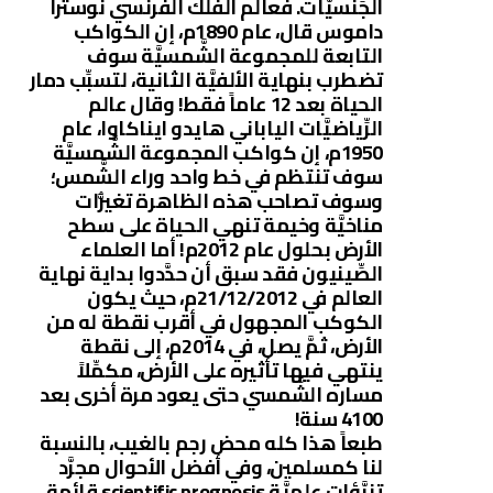
الجِّنسيَّات. فعالم الفلك الفرنسي نوسترا
داموس قال، عام 1890م، إن الكواكب
التابعة للمجموعة الشَّمسيَّة سوف
تضطرب بنهاية الألفيَّة الثانية، لتسبِّب دمار
الحياة بعد 12 عاماً فقط! وقال عالم
الرِّياضيَّات الياباني هايدو ايناكاوا، عام
1950م، إن كواكب المجموعة الشَّمسيَّة
سوف تنتظم في خط واحد وراء الشَّمس؛
وسوف تصاحب هذه الظاهرة تغيُّرات
مناخيَّة وخيمة تنهي الحياة على سطح
الأرض بحلول عام 2012م! أما العلماء
الصِّينيون فقد سبق أن حدَّدوا بداية نهاية
العالم في 21/12/2012م، حيث يكون
الكوكب المجهول في أقرب نقطة له من
الأرض، ثمَّ يصل، في 2014م، إلى نقطة
ينتهي فيها تأثيره على الأرض، مكمِّلاً
مساره الشَّمسي حتى يعود مرة أخرى بعد
4100 سنة!
طبعاً هذا كله محض رجم بالغيب، بالنسبة
لنا كمسلمين، وفي أفضل الأحوال مجرَّد
تنبَّؤات علميَّة scientific prognosis قائمة