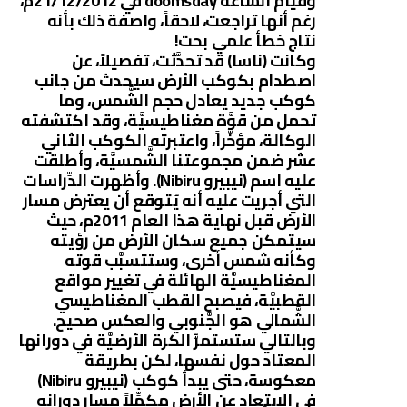
وقيام السَّاعة doomsday في 21/12/2012م،
رغم أنها تراجعت، لاحقاً، واصفة ذلك بأنه
نتاج خطأ علمي بحت!
وكانت (ناسا) قد تحدَّثت، تفصيلاً، عن
اصطدام بكوكب الأرض سيحدث من جانب
كوكب جديد يعادل حجم الشَّمس، وما
تحمل من قوَّة مغناطيسيَّة، وقد اكتشفته
الوكالة، مؤخَّراً، واعتبرته الكوكب الثاني
عشر ضمن مجموعتنا الشَّمسيَّة، وأطلقت
عليه اسم (نيبيرو Nibiru). وأظهرت الدِّراسات
التي أجريت عليه أنه يُتوقع أن يعترض مسار
الأرض قبل نهاية هذا العام 2011م، حيث
سيتمكن جميع سكان الأرض من رؤيته
وكأنه شمس أخرى، وستتسبَّب قوته
المغناطيسيَّة الهائلة في تغيير مواقع
القطبيَّة، فيصبح القطب المغناطيسي
الشَّمالي هو الجَّنوبي والعكس صحيح.
وبالتالي ستستمرُّ الكرة الأرضيَّة في دورانها
المعتاد حول نفسها، لكن بطريقة
معكوسة، حتى يبدأ كوكب (نيبيرو Nibiru)
في الابتعاد عن الأرض مكمِّلاً مسار دورانه