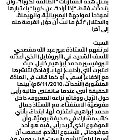
بمثل هذه المقارنات "الظالمة لكوبا!"، وأن
يتحدَّث، فقط، "إذا أراد!"، عن كوبا "باعتبارها
نموذجاً لمواجهة الإمبرياليَّة، والهيمنة،
والاحتلال"؛ ثمَّ ما لبث أن حوَّل الفرصة منه
إلى آخر!
السبت
لم تفهم الأستاذة عبير عبد الله مقصدي،
للأسف الشديد، في (البروفايل) الذي أعدَّته
للبروفيسير محمد إبراهيم خليل، حيث
اعتبرت أنني (أدليت) لها بـ (إفادة) لتنشرها
مع (إخفاء) إسمي، أو كما قالت في المادَّة
المنشورة (الأحداث، 6/11/2010م)، بينما
الحقيقة أنني، عندما هاتفتني طالبة رأيي
حول الرَّجل ووقائع نزاعه المعروف، داخل
مفوضيَّة الاستفتاء، مع الأستاذ جمال
محمد إبراهيم، اعتذرت لها، ابتداءً، بأنني
كاتب مشارك في صحيفة يوميَّة، وأن
الموضوع الذي تريد رأيي فيه هو أحد
موضوعاتي للأسبوع القادم، فيصعب أن
أهبها إياه لتنشره بالسبت، قبل يومين من