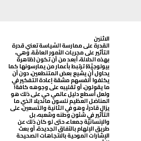
الاثنين
القدرة على ممارسة السِّياسة تعني قدرة
التأثير على مجريات الأمور العامَّة. وهي،
بهذه الدلالة، أبعد من أن تكون (ظاهرة
بيولوجيَّة) ترتبط بأعمار من يمارسونها كما
يحاول أن يشيع بعض المتنطعين، دون أن
يكلفوا أنفسهم مشقة إعادة التفكير في
ما يقولون، أو تقليبه على وجوهه كافة!
ولعل أسطع دليل عالمي حي على ذلك هو
المناضل العظيم نلسون مانديلا الذي ما
يزال قادراً، وهو في الثانية والتسعين، على
التأثير في شئون وطنه وشعبه، بل
والإنسانيَّة جمعاء، حتى لو كان ذلك عن
طريق الإلهام بالآفاق الجديدة، أو بعث
الإشارات الموحية بالاتجاهات الصحيحة