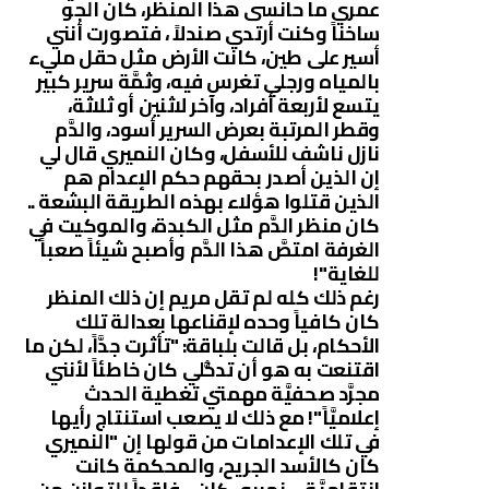
عمري ما حانسى هذا المنظر، كان الجو
ساخناً وكنت أرتدي صندلاً ، فتصورت أنني
أسير على طين، كانت الأرض مثل حقل مليء
بالمياه ورجلي تغرس فيه، وثمَّة سرير كبير
يتسع لأربعة أفراد، وآخر لاثنين أو ثلاثة،
وقطر المرتبة بعرض السرير أسود، والدَّم
نازل ناشف للأسفل، وكان النميري قال لي
إن الذين أصدر بحقهم حكم الإعدام هم
الذين قتلوا هؤلاء بهذه الطريقة البشعة ..
كان منظر الدَّم مثل الكبدة، والموكيت في
الغرفة امتصَّ هذا الدَّم وأصبح شيئاً صعباً
للغاية"!
رغم ذلك كله لم تقل مريم إن ذلك المنظر
كان كافياً وحده لإقناعها بعدالة تلك
الأحكام، بل قالت بلباقة: "تأثرت جدَّاً، لكن ما
اقتنعت به هو أن تدخُّلي كان خاطئاً لأنني
مجرَّد صحفيَّة مهمتي تغطية الحدث
إعلاميَّاً"! مع ذلك لا يصعب استنتاج رأيها
في تلك الإعدامات من قولها إن "النميري
كان كالأسد الجريح، والمحكمة كانت