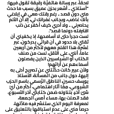
لاحقاً، عبر رسالة هاتفيَّة رقيقة تقول فيها:
"أستاذي .. أشعر بحزن عميق بسبب ما حدث
مني دون قصد .. رغم رقتك معي في إبلاغي
بأنك غاضب، وبجانب غفرانك لي، إلا أن الألم
يحاصرني .. ولا أدري كيف أكفر عن ذنب
اقترفته دونما قصد".
لست حجراً حتى لا أسامحها، إذ يكفيني أن
ثقتي بلا حدود في أن قرائي يدركون، عبر
عُشرة هذا القلم معهم لأكثر من أربعين
عاماً، أنني، على الأقل، لست من صنف
الكتاب أو السِّياسيين الذين يفصلون
أسماءهم عن آرائهم!
ولأن عبير كانت حدَّثتني عن تصريح أدلى به
إليها، حول جانب من المسألة، الأستاذ
يوسف حسين، الناطق الرَّسمي باسم الحزب
الشِّيوعي، مِمَّا أثار اهتمامي، أكثر من أيِّ
شئ آخر، بتناوله ضمن كتابتي آخر الأسبوع،
فقد اتصلت بها، مساء أمس الجمعة،
لمعرفة اليوم الذي ستنشر فيه مادَّتها،
حرصاً مني على عدم استباقها بالتعليق على