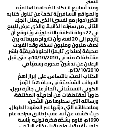
للسَّير.
ومنذ أسابيع لا تكاد الصَّحافة العالميَّة
والمواقع الأسافيريَّة تكفُّ عن تناول كتابه
الأخير (حوار مع نفسي) الذي يمثل الجزء
الثاني من سيرته الذاتية، والذي عرض للبيع
في 22 دولة ناطقة بالانجليزيَّة، ويُتوقع أن
يُترجم إلى 20 لغة، وأن تترواح مبيعاته بين
نصف مليون ومليون نسخة، وقد انفردت
صحيفة (صنداي تايمز) الجنوبافريقيَّة بنشر
مقتطفات منه في 10/10/2010م، حتى قبل
الإعلان عن تدشين صدوره رسميَّاً في
13/10/2010م.
الكتاب انصبَّ، بالأساس، على إبراز أهمِّ
الجوانب الشخصيَّة في حياة هذا الرَّمز
الكوني الاستثنائي الحائز على جائزة نوبل،
حاوياً لمقتطفات من أحاديثه المختلفة،
ورسائله التي سطرها من السِّجن،
وملاحظاته التي دوَّنها عبر العقود الطوال،
حيث كشف عن أنه، عقب إطلاق سراحه عام
1990م، قاوم بشدَّة فكرة توليه رئاسة
جنوب أفريقيا، ولم يقبل بذلك إلا تحت