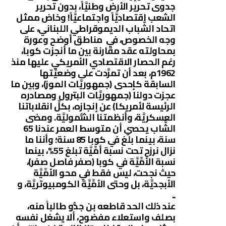
جدوى تحرير الأرض وطنيَّاً، بدون تحرير
الشعب اقتصاديَّاً واجتماعيَّاً! وخاض ممثل
اتحاد الشَّباب الديموقراطي اللبناني، على
وجه الخصوص، في مناطق أوضح وعورة
بمحاولته عقد مقارنة بين ما أنجزت كوبا،
رغم الحصار الاقتصادي الأمريكي عليها منذ
1962م، بعد أن تمرَّدت على وضعيَّتها
السابقة كإحدى (جمهوريَّات الموز)، وبين ما
عجزت دولنا (جمهوريَّات البترول ومصادره
الرئيسة لأمريكا) عن إنجازه، بكلِّ انقلاباتنا
العسكريَّة، وأنظمتنا الشُّموليَّة. ومضى
الشَّاب يحصي أن متوسط العمر عندنا 65
سنة، بينما بلغ في كوبا 85 سنة؛ وأننا ما
نزال نرزح تحت نسبة أمِّيَّة تبلغ 55%، بينما
نسبة الأمِّيَّة في كوبا (صفر فاصل صفر)،
حيث نجحت، ليس فقط في محو الأمِّيَّة
الأبجديَّة، بل وحتى الأمِّيَّة الكومبيوتريَّة، و
..
عند ذلك الحد قاطعه بن جدُّو طالباً منه،
بصلف واستعلاء مفضوح، ألا يشغل نفسه