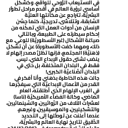
في الاستيعاب الرُّوحي للواقع، وكشكل
أساسي لرؤية العالم في أقدم مراحل تطوُّر
البشريَّة، تتراجع عن مكانتها العليَّة
السَّابقة، وتتلاشى، تدريجيَّاً، كلما حسَّن
الإنسان من أدوات العمل التي تمكِّنه من
إحكام سيطرته على الطبيعة، وبالتالي
صياغة الأشكال (غير الأسطوريَّة) للوعي. مع
ذلك، ومهما كفت (الأسطورة) عن أن تشكل
(ذِهنيَّة) المجتمع، فإنها تظلُّ مصدر إلهام لا
ينضب لشتى حقول الإبداع الفني، ليس،
فقط، في البلدان المتخلفة، بل حتى في
البلدان الصِّناعيَّة الكبرى!
جالت هذه الخاطرة بذهني وأنا أفكر في
القدر من الأعمال الإبداعيَّة التي سيفجِّرها
في الغرب الإلهام الذي أطلقته، العام
الماضي، وكالة الفضاء الأمريكيَّة (ناسا)
لعشرات الآلاف من الرِّوائيين، والسِّينمائيين،
والتشكيليين، والموسيقيين، وغيرهم،
عندما أعلنت عن توصُّلها إلى التحديد
الدَّقيق لتاريخ نهاية العالم والبشريَّة،