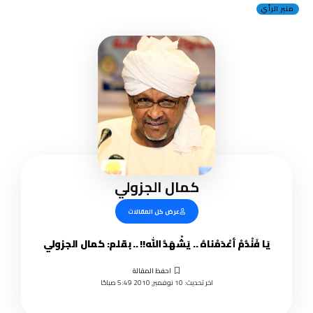
منبر الرأي
كمال الجزولي
عرض كل المقالات
يَا فَنْدُمْ أعْدَمْناهُ .. يَشْهَدُ الله!! .. بقلم: كمال الجزولي
اخر تحديث: 10 نوفمبر, 2010 5:49 صباحًا