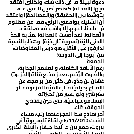
دعوة نبيلة ما في ذلك شكٌّ، ولكنني أفتقد
فيها (العدالة) كعنصر أصيل لا غنى عنه،
يتوسَّط بين (الحقيقة) و(المصالحة)! وأعتقد
أن السِّليك يوافقني الرَّأي، فما من مظلوم
في بلادنا، اليوم، إلا وأشواقه معلقة بـ
(العدالة). لقد أمست (العدالة) بمثابة الحدِّ
الأدنى لأيَّة (تسوية تاريخيَّة). وهذا، بالنسبة
لدارفور على الأقل، هو درس المفاوضات،
من أبوجا إلى الدَّوحة!
الجمعة
رغم الأناقة الكاملة، والملامح الجَّذابة،
والصَّوت الرَّخيم، يعجز مذيع قناة (الجَّزيرة)
غسَّان بن جدُّو، في كثير من برامجه، عن
الإقناع بحياديَّته الإعلاميَّة المزعومة، أو
ستر شئ ولو يسير من تحيُّزاته
الإسلاموسياسيَّة، حتى حين يقتضي
الموقف ذلك.
آخر نماذج هذا العجز عندما رتب، مساء
السَّبت 6/11/2010م، لقاءً تليفزيونيَّاً في
بيروت، جمع بين د. أليدا جيفارا، الإبنة الكبرى
للبطل الأرجنتيني ـ الكوبي ـ الأممي،