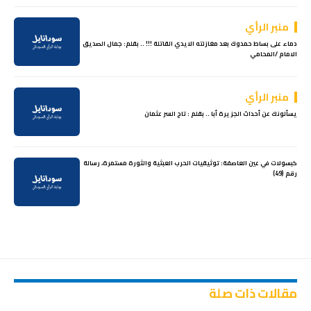
منبر الرأي
دماء على بساط حمدوك بعد مغازلته الايدي القاتلة !!! .. بقلم: جمال الصديق
الامام /المحامي
منبر الرأي
يسألونك عن أحداث الجزيرة أبا .. بقلم : تاج السر عثمان
كبسولات في عين العاصفة: توثيقيات الحرب العبثية والثورة مستمرة، رسالة
رقم (49)
مقالات ذات صلة