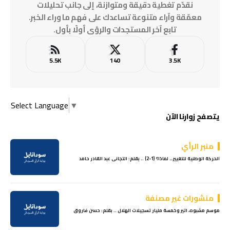
نقدّم تغطية دقيقة ومتوازنة، إلى جانب تحليلات
معمّقة وآراء متنوعة تساعدك على فهم ما وراء الخبر.
تابع آخر المستجدات والرؤى أولًا بأول.
5.5K
140
3.5K
Select Language
▼
يتصفح زوارنا الآن
منبر الرأي
الحركة الوطنية للتغيير… لماذا؟ (1-2) .. بقلم: التجانى عبد القادر حامد
منشورات غير مصنفة
موسم مشبوه، اتير وخمسة مليار تسجيلات الهلال .. بقلم: حسن فاروق