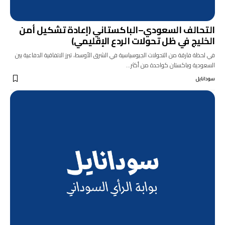
التحالف السعودي–الباكستاني (إعادة تشكيل أمن
الخليج في ظل تحولات الردع الإقليمي)
في لحظة فارقة من التحولات الجيوسياسية في الشرق الأوسط، تبرز الاتفاقية الدفاعية بين
السعودية وباكستان كواحدة من أكثر…
سودانايل