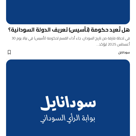
هل تُعيد حكومة (تأسيس) تعريف الدولة السودانية؟
في لحظة فارقة من تاريخ السودان، جاء أداء القسم لحكومة (تأسيس) في نيالا يوم 30
أغسطس 2025 ليؤكد…
سودانايل