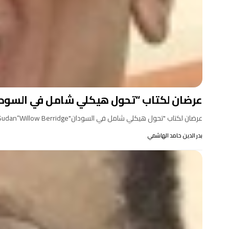
عرضان لكتاب “تحول هيكلي شامل في السودا
عرضان لكتاب "تحول هيكلي شامل في السودان"Review of the book: “Transforming Sudan”Willow Berridge ويلي بييريدجZhe Yu Lee زي…
بدر الدين حامد الهاشمي