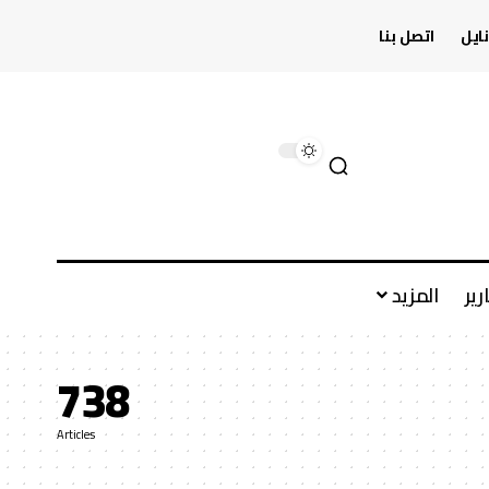
ايل
اتصل بنا
رير
المزيد
738
Articles