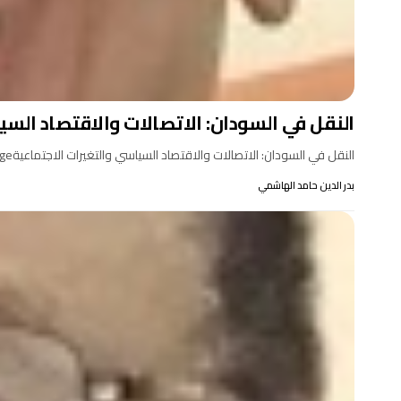
النقل في السودان: الاتصالات والاقتصاد السي
النقل في السودان: الاتصالات والاقتصاد السياسي والتغيرات الاجتماعيةSudan Transport: Communications, Political – economy and Social Changeبيتر وودوارد Peter…
بدر الدين حامد الهاشمي