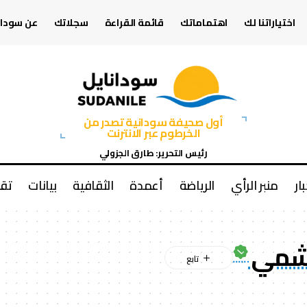
اختياراتنا لك
اهتماماتك
قائمة القراءة
سجلاتك
عن سودان
أول صحيفة سودانية تصدر من
الخرطوم عبر الانترنت
رئيس التحرير: طارق الجزولي
بار
منبر الرأي
الرياضة
أعمدة
الثقافية
بيانات
تقا
هاشمي