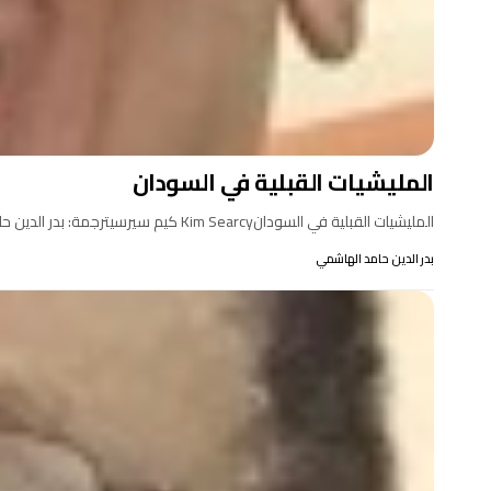
المليشيات القبلية في السودان
المليشيات القبلية في السودانKim Searcy كيم سيرسيترجمة: بدر الدين حامد الهاشميمقدمة: هذه ترجمة لغالب ما جاء في مقال…
بدر الدين حامد الهاشمي