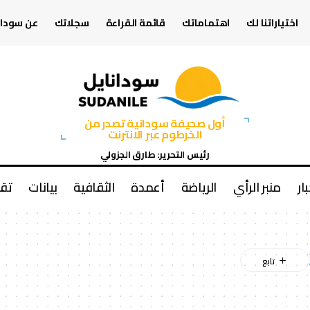
اختياراتنا لك
اهتماماتك
قائمة القراءة
سجلاتك
عن سودان
أول صحيفة سودانية تصدر من
الخرطوم عبر الانترنت
رئيس التحرير: طارق الجزولي
بار
منبر الرأي
الرياضة
أعمدة
الثقافية
بيانات
تقا