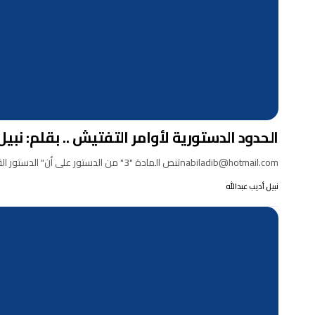
الحدود الدستورية لأوامر التفتيش .. بقلم: نبي
nabiladib@hotmail.comتنص المادة "3" من الدستور على أن" الدستور القومي هو القانون الأعلى للبلاد، ويتوافق معه الدستور الإنتقالي ودساتير…
نبيل أديب عبدالله