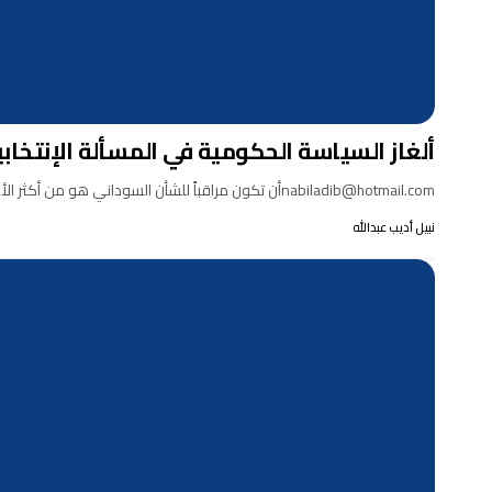
ألغاز السياسة الحكومية في المسألة الإنتخابية
nabiladib@hotmail.comأن تكون مراقباً للشأن السوداني هو من أكثر الأمور مشقة، لأن معرفة السياسات الحكومية مؤخراً أصبحت تحتاج إلى…
نبيل أديب عبدالله