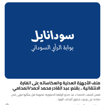
ملف الأجهزة العدلية وانعكاساته على الفترة
الانتقالية .. بقلم: عبد القادر محمد أحمد/المحامي
تنفس الشعب الصعداء عند صدور الوثيقة الدستورية، فمهما قيل بشأنها فهي تنص
صراحة على وجوب تحقيق أهداف الثورة…