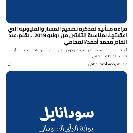
قراءة متأنية لمذكرة تصحيح المسار والمليونية التي
أعقبتها، بمناسبة الثلاثين من يونيو 2019، .. بقلم: عبد
القادر محمد أحمد/المحامي
أي مشفق على ثورة ديسمبر المجيدة، وحريص على بلوغها غاياتها المنشودة، لا بد أن
يصاب بالإحباط والرغبة في…
عبد القادر محمد أحمد/المحامي