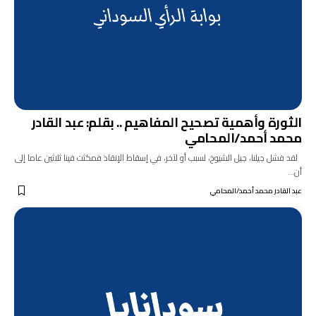
الثورة وأهمية تصحيح المفاهيم .. بقلم: عبد القادر
محمد أحمد/المحامي
لقد فشل جيلنا، جيل الشيوخ، لسبب أو لآخر، في إسقاط الإنقاذ فمكثت فينا ثلاثين عاما إلى
أن…
عبد القادر محمد أحمد/المحامي