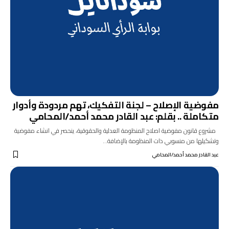
مفوضية الإصلاح – لجنة التفكيك، تهم مردودة وأدوار
متكاملة .. بقلم: عبد القادر محمد أحمد/المحامي
مشروع قانون مفوضية اصلاح المنظومة العدلية والحقوقية، ينحصر في انشاء مفوضية
وتشكيلها من منسوبي ذات المنظومة بالإضافة…
عبد القادر محمد أحمد/المحامي