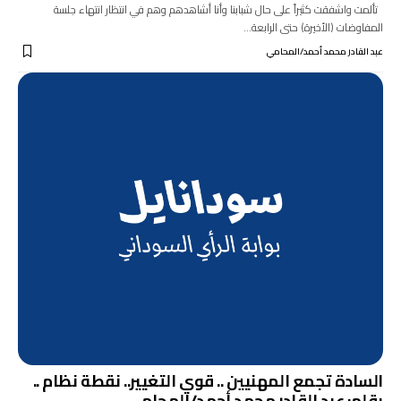
تألمت واشفقت كثيراً على حال شبابنا وأنا أشاهدهم وهم في انتظار انتهاء جلسة
المفاوضات (الأخيرة) حتى الرابعة…
عبد القادر محمد أحمد/المحامي
السادة تجمع المهنيين .. قوي التغيير.. نقطة نظام ..
بقلم: عبد القادر محمد أحمد/المحامي