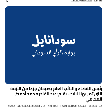
عبد القادر محمد أحمد/المحامي
رئيس القضاء والنائب العام يصبحان جزءا من الأزمة
التي تمر بها البلاد .. بقلم: عبد القادر محمد أحمد/
المحامي
على ضوء بيان السلطة القضائية يتضح أن الخبر الذي أدلى به الفريق الكباشي في جوهره