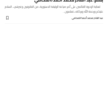
لعناية الإخوة القائمين على أمر صياغة الوثيقة الدستورية، من القانونيين وغيرهم،،، السلام
عليكم ورحمة الله وبركاته،،،تعلمون…
عبد القادر محمد أحمد/المحامي