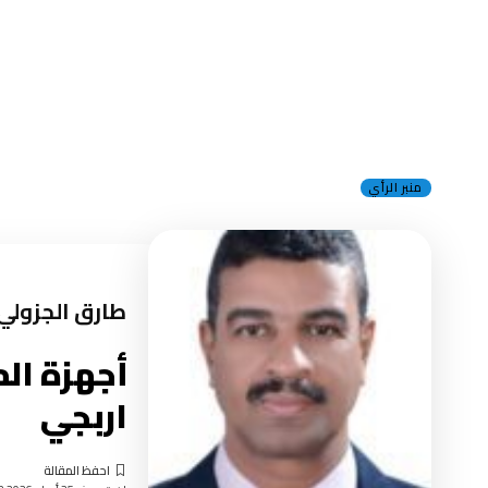
منبر الرأي
طارق الجزولي
أجهزة الم
اربجي