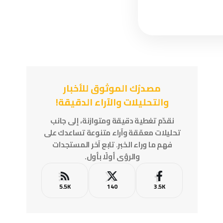
مصدرُك الموثوق للأخبار
والتحليلات والآراء الدقيقة!
نقدّم تغطية دقيقة ومتوازنة، إلى جانب
تحليلات معمّقة وآراء متنوعة تساعدك على
فهم ما وراء الخبر. تابع آخر المستجدات
والرؤى أولًا بأول.
5.5K
140
3.5K