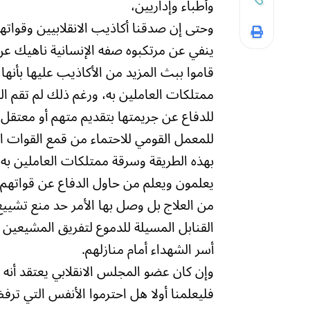
وأطباء وإداريين،
وحتى إن صدقنا أكاذيب الانقلابيين وقوات
ينفي عن مرتكبوه صفه الإنسانية ناهيك عن 
قاموا ببث المزيد من الأكاذيب عليها بأنها
ممتلكات العاملين به، ورغم ذلك لم تقم ال
للدفاع عن جريمتها بتقديم متهم أو معتقل 
للمعمل القومي للاحتماء من قمع القوات ال
بهذه الطريقة وسرقة ممتلكات العاملين به، 
يعلمون ويعلم من حاول الدفاع عن قواتهم
من العلاج بل وصل بها الأمر حد منع تشييع
القنابل المسيلة للدموع لتفريق المشيعين 
أسر الشهداء أمام منازلهم.
وإن كان عضو المجلس الانقلابي يعتقد أنه 
فليعلمنا أولا هل احترموا الأنفس التي ترف