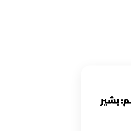
م: بشير