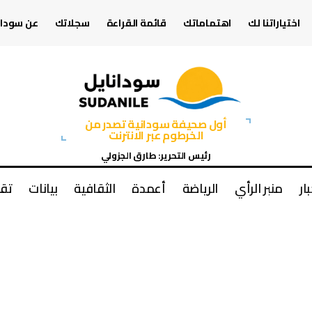
اختياراتنا لك
اهتماماتك
قائمة القراءة
سجلاتك
عن سودان
أول صحيفة سودانية تصدر من
الخرطوم عبر الانترنت
رئيس التحرير: طارق الجزولي
بار
منبر الرأي
الرياضة
أعمدة
الثقافية
بيانات
تقا