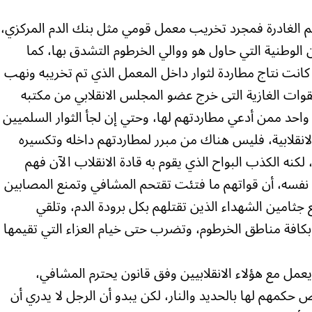
هم الغادرة فمجرد تخريب معمل قومي مثل بنك الدم المركزي،
الوطنية التي حاول هو ووالي الخرطوم التشدق بها، كما
 كانت نتاج مطاردة لثوار داخل المعمل الذي تم تخريبه ونهب
قوات الغازية التى خرج عضو المجلس الانقلابي من مكتبه
واحد ممن أدعي مطاردتهم لها، وحتي إن لجأ الثوار السلميين
انقلابية، فليس هناك من مبرر لمطاردتهم داخله وتكسيره
لكنه الكذب البواح الذي يقوم به قادة الانقلاب الآن فهم
 نفسه، أن قواتهم ما فتئت تقتحم المشافي وتمنع المصابين
 جثامين الشهداء الذين تقتلهم بكل برودة الدم، وتلقي
بكافة مناطق الخرطوم، وتضرب حتى خيام العزاء التي تقيمها
يعمل مع هؤلاء الانقلابيين وفق قانون يحترم المشافي،
ض حكمهم لها بالحديد والنار، لكن يبدو أن الرجل لا يدري أن