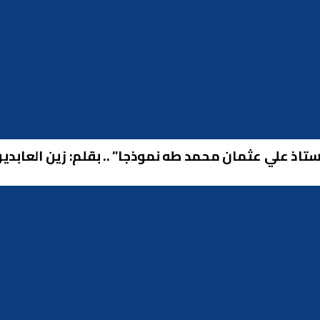
ستاذ علي عثمان محمد طه نموذجا” .. بقلم: زين العابدي