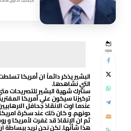
اخر تحديث: 25 أبريل, 2026 3:24 مساءً
شارك
البشير يذكر دائماً ان أمريكا تسلط
التي نشاهدها.
سنترك شهية البشير للتصريحات متي 
تركيزنا سيكون علي أمريكا المفترية
عندما اوت الانقاذ جحافل الارهابيي
دونهم. و كان ذلك عند سكرة امريكا ر
ثم ان الإنقاذ قد غفرت لأمريكا و ر
هذا شأنها. لكن نحن نريد ببساطة ان 