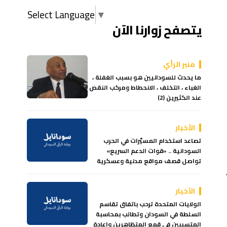
Select Language
▼
يتصفح زوارنا الآن
منبر الرأي
ما يحدث للسودانيين هو بسبب الغفلة ،
الغباء ، التخلف ، الانحطاط ومركب النقص
عند الكثيرين (2)
الأخبار
تصاعد استخدام المسيّرات في الحرب
السودانية .. «قوات الدعم السريع»
تواصل قصف مواقع مدنية وعسكرية
الأخبار
الولايات المتحدة ترحب باتفاق تقاسم
السلطة في السودان وتطالب بمحاسبة
المتسببين في قمع المتظاهرين وإعادة