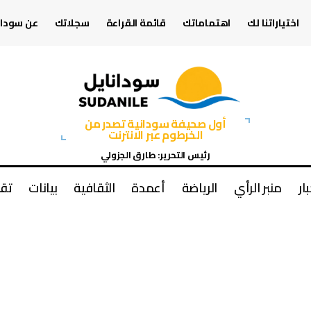
اختياراتنا لك
اهتماماتك
قائمة القراءة
سجلاتك
عن سودان
أول صحيفة سودانية تصدر من
الخرطوم عبر الانترنت
رئيس التحرير: طارق الجزولي
بار
منبر الرأي
الرياضة
أعمدة
الثقافية
بيانات
تقا