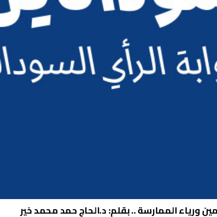
مين ورياء الممارسة .. بقلم: د.الحاج حمد محمد خير