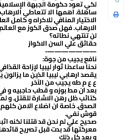
لكي تعود حكومة الجبهة الإسلامية 
ساهلة. اهمها الا تتعاطي الارهاب ل
الاختيار المنافي للاكراه و كامل ا
الارهاب. فهل صدق الكوز مع العالم
لن تنتهي نطاته؟
حقائق علي السن الاكواز
———————-
نافع يجيب من جوة:
نحنا ساعدنا ثوار ليبيا لإزاحة القذافي
يقصد ارهابي ليبيا الذين ما يزالون ي
ع ع م طه يجيب من الآخر
بعد ان مط بوزه و قطب حاجبيه و في 
كتائب ظل رهن الاشارة للقتل. و لم
الصدق. خاصة ان اضلاع الامن كلهم نف
قوش نفي.
صحيح علي لم نحن قد قتلنا لكنه اثبت 
معركتها قد بدت قبل تصريح قائدها 
و بعد كل ذلك