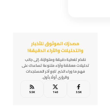
مصدرُك الموثوق للأخبار
والتحليلات والآراء الدقيقة!
نقدّم تغطية دقيقة ومتوازنة، إلى جانب
تحليلات معمّقة وآراء متنوعة تساعدك على
فهم ما وراء الخبر. تابع آخر المستجدات
والرؤى أولًا بأول.
5.5K
140
3.5K