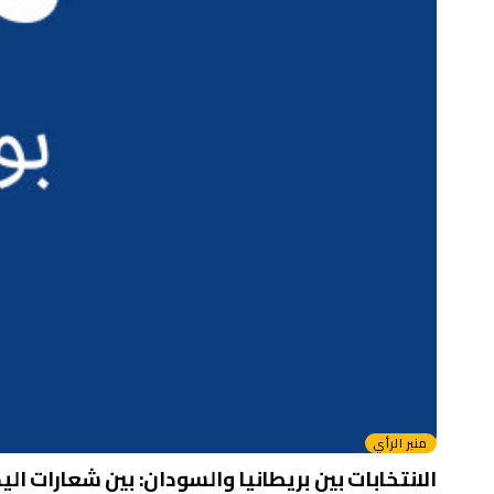
منبر الرأي
الانتخابات بين بريطانيا والسودان: بين شعارات الي