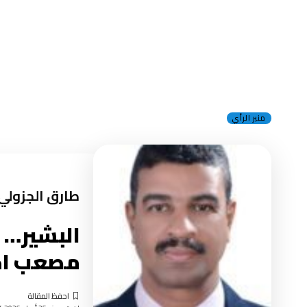
منبر الرأي
طارق الجزولي
البشير… أ
مصعب اح