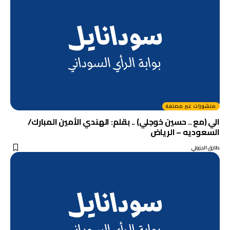
منشورات غير مصنفة
الي (مع .. حسين خوجلي) .. بقلم: الهندي الأمين المبارك/
السعوديه – الرياض
طارق الجزولي