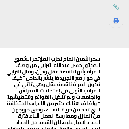
سخر الأمين العام لحزب المؤتمر الشعبي
الدكتور حسن عبدالله الترابي من وصف
المرأة بأنها ناقصة عقل ودين، وقال الترابي
في حوار مع (الجريدة) ينشر بالداخل “كيف
تكون المرأة ناقصة عقل وهي تأتي في
المراتب الأولى في إمتحانات المدراس
والجامعات ولم تتذيل القوائم و(تتطيشها)
” وأضاف هنالك كثير من الأعراف المتخلفة
التي تحد من حرية النساء ، وحتى خروجهن
من المنزل وممارسة العمل أثناء فترة
الحداد لاغبار عليه، لأن القصد من الحداد
ليس الحبس والعزل وإنما هو تقدير لإحترام