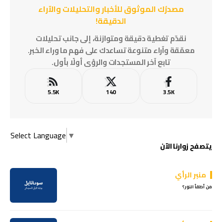
مصدرُك الموثوق للأخبار والتحليلات والآراء
الدقيقة!
نقدّم تغطية دقيقة ومتوازنة، إلى جانب تحليلات
معمّقة وآراء متنوعة تساعدك على فهم ما وراء الخبر.
تابع آخر المستجدات والرؤى أولًا بأول.
5.5K
140
3.5K
Select Language
▼
يتصفح زوارنا الآن
منبر الرأي
من أطفأ النور؟