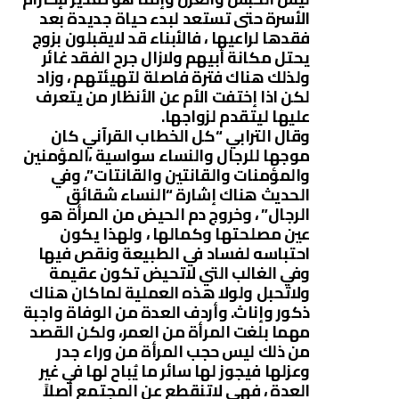
الأسرة حتى تستعد لبدء حياة جديدة بعد
فقدها لراعيها ، فالأبناء قد لايقبلون بزوج
يحتل مكانة أبيهم ولازال جرح الفقد غائر
ولذلك هناك فترة فاصلة لتهيئتهم ، وزاد
لكن اذا إختفت الأم عن الأنظار من يتعرف
عليها ليتقدم لزواجها.
وقال الترابي “كل الخطاب القرآني كان
موجها للرجال والنساء سواسية ،المؤمنين
والمؤمنات والقانتين والقانتات”، وفي
الحديث هناك إشارة “النساء شقائق
الرجال” ، وخروج دم الحيض من المرأة هو
عين مصلحتها وكمالها ، ولهذا يكون
احتباسه لفساد في الطبيعة ونقص فيها
وفي الغالب التي لاتحيض تكون عقيمة
ولاتحبل ولولا هذه العملية لماكان هناك
ذكور وإناث. وأردف العدة من الوفاة واجبة
مهما بلغت المرأة من العمر، ولكن القصد
من ذلك ليس حجب المرأة من وراء جدر
وعزلها فيجوز لها سائر ما يُباح لها في غير
العدة ، فهي لاتنقطع عن المجتمع أصلاً