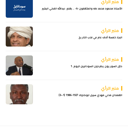
منبر الرأي
الأستاذ محمود محمد طه والمثقفون -4- .. بقلم: عبدالله الفكي البشير
منبر الرأي
البجا، خمسة آلاف عام في قلب التاريخ
منبر الرأي
حتى السوريون يطردون السودانيين اليوم .1
منبر الرأي
القمندان مدني مهدي سبيل ابوكدوك 1927-1986 (1–3)