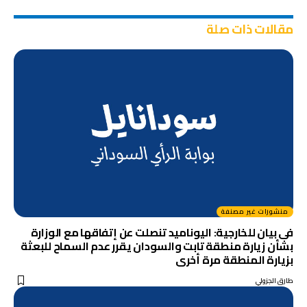
مقالات ذات صلة
منشورات غير مصنفة
فى بيان للخارجية: اليوناميد تنصلت عن إتفاقها مع الوزارة
بشأن زيارة منطقة تابت والسودان يقرر عدم السماح للبعثة
بزيارة المنطقة مرة أخرى
طارق الجزولي