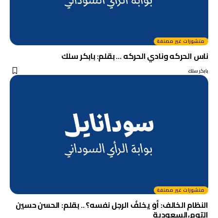
منشورات غير مصنفة
ناس الحركه ونادي الحركه … بقلم: بابكر سلك
بابكر سلك
منشورات غير مصنفة
النظام الخالف: أوَ يخلفُ الرجل نفسه؟ .. بقلم: الحسن حسين
التوم،السعودية