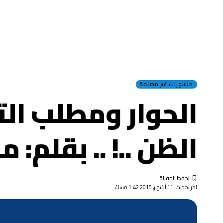
منشورات غير مصنفة
الحوار ومطلب ال
الظن ..! .. بقلم:
اخر تحديث: 11 أكتوبر, 2015 1:42 مساءً