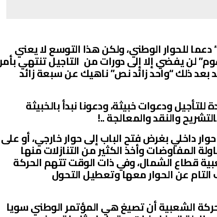
دعما للحوار الوطني، ولكن هذا التوسع لا يعني
عوم” لن يفضي إلا إلى دورات من التاجيل تنتهي بأمر
جد بعد ذلك “واحد زائد نص” ناهيك عن سبعة زائد
للتأجيل ودعوات خبيثة، ودعونا نبدأ بالخبيثة
لتشريح والنقد والمعالجة ..!
وار داخلي بغرض فتح الباب إلى حوار خارجي، أو على
ولة المفاوضات وأخذ الكثير من التنازلات منها
بية قطاع الشمال، وفي ذات الوقت تتهم الحركة
 التام عن الحوار معها وتعطيل التحول
حركة الشعبية أن تصيغ هي المؤتمر الوطني سويا