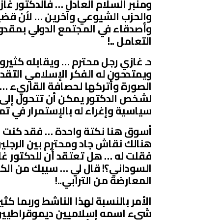
ومنبر السلام العادل … فالدكتور غا
والحزب الشيوعي وآخرين … لأن قضي
وأصدقاء في المجتمع الدولي بمقدو
التعامل ..!
د. غازي رجل محترم … ويقابله كثيرو
ويمتدحون له الفكر الإسلامي التقدم
الصورة وأتركها لحصافة القاريء … 
لشخص الدكتور يمكن أن تتحول إلى 
سياسية وإغراء له بالإستمرار في تمر
أسوق هنا نكتة واحدة … فقد كنت في
هنالك نقاش جاد ومحترم بين الرجلي
فقلت له … هل تعتقد أن للدكتور غا
السوداني؟! قال لي … سيبك من الكلا
المعارضة من الترابي..!
الأمر بالنسبة لهذا الناشط وربما كث
شيء اسمه إسلاميين ديموقراطيي