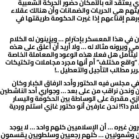
زي يعتقد أنه بالأمكان حضور الحركة الشعبية
تهم هي الحريات والضمانات وأن هنالك عقلاء
رهم إقناعهم إذا غيرت الحكومة طريقتها في
ن في هذا المعسكر بإحترام … ويزينون له الكلام
ي ويرونه مثالا له … ولا أريد أن أعلق على هذه
ليتأمل هل فعلا هذه الوعود والمعاملة الخاصة
“واقع مختلف” أم أنها مجرد مجاملات وتكتيكات
ير مطالب التأجيل والتعطيل ..!
 مجلس فيه الدكتور وأحد الرفاق الكبار وكان
ن ونحن نراقب من على بعد … وجواري أحد الناشطين
زي مقدرة على الوساطة بين الحكومة واليسار
م دا؟! نحن عارفين أنو دكتور غازي استلم وردية
يرون غيره … أن الإسلاميين كلهم واحد … لا يوجد
ن وشموليين … كلهم رجعيين وسلطويين يقسمون