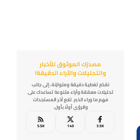
مصدرُك الموثوق للأخبار
والتحليلات والآراء الدقيقة!
نقدّم تغطية دقيقة ومتوازنة، إلى جانب
تحليلات معمّقة وآراء متنوعة تساعدك على
فهم ما وراء الخبر. تابع آخر المستجدات
والرؤى أولًا بأول.
5.5K
140
3.5K