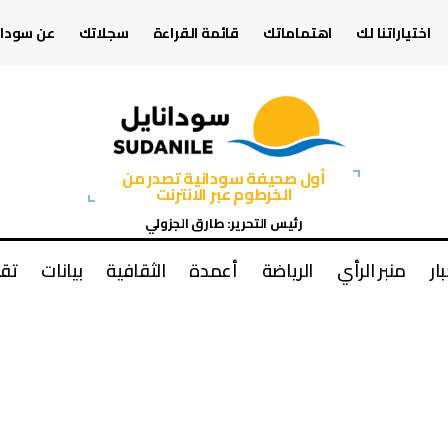
اختياراتنا لك
اهتماماتك
قائمة القراءة
سجلاتك
عن سودان
أول صحيفة سودانية تصدر من
الخرطوم عبر الانترنت
رئيس التحرير: طارق الجزولي
بار
منبر الرأي
الرياضة
أعمدة
الثقافية
بيانات
تقا