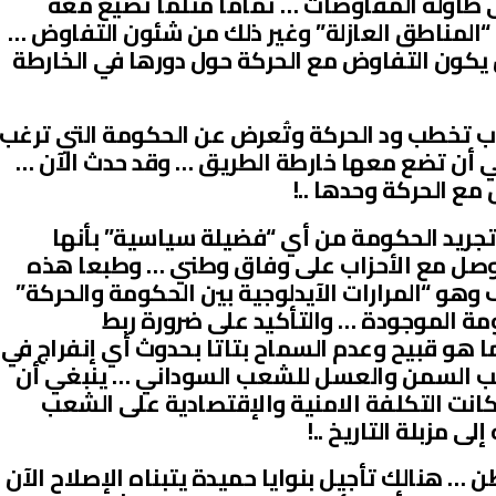
ى طاولة المفاوضات … تماما مثلما تصيغ معه
و “المناطق العازلة” وغير ذلك من شئون التفاوض …
يكون التفاوض مع الحركة حول دورها في الخارطة
أحزاب تخطب ود الحركة وتُعرض عن الحكومة التي ترغب
ي أن تضع معها خارطة الطريق … وقد حدث الآن …
مع الحركة وحدها ..!
تجريد الحكومة من أي “فضيلة سياسية” بأنها
توصل مع الأحزاب على وفاق وطني … وطبعا هذه
هو “المرارات الآيدلوجية بين الحكومة والحركة”
مة الموجودة … والتأكيد على ضرورة ربط
ا هو قبيح وعدم السماح بتاتا بحدوث أي إنفراج في
جلب السمن والعسل للشعب السوداني … ينبغي أن
انت التكلفة الامنية والإقتصادية على الشعب
ى مزبلة التاريخ ..!
 … هنالك تأجيل بنوايا حميدة يتبناه الإصلاح الآن