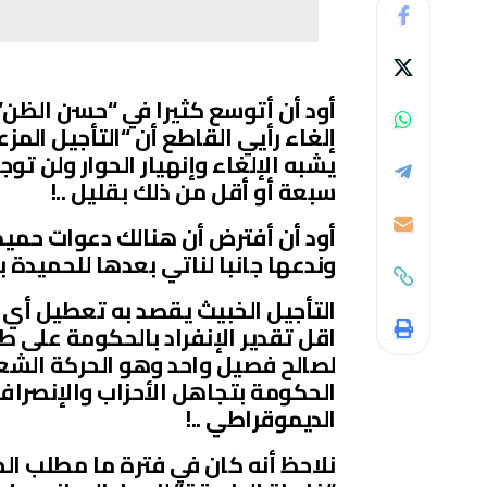
أود أن أتوسع كثيرا في “حسن الظن” 
إلغاء رأيي القاطع أن “التأجيل المز
يشبه الإلغاء وإنهيار الحوار ولن تو
سبعة أو أقل من ذلك بقليل ..!
أود أن أفترض أن هنالك دعوات حميدة 
وندعها جانبا لناتي بعدها للحميدة با
التأجيل الخبيث يقصد به تعطيل أي ح
اقل تقدير الإنفراد بالحكومة على طا
لصالح فصيل واحد وهو الحركة الشع
الحكومة بتجاهل الأحزاب والإنصراف
الديموقراطي ..!
نلاحظ أنه كان في فترة ما مطلب ال