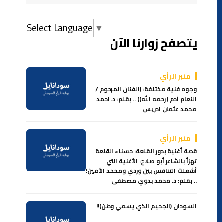
Select Language
▼
يتصفح زوارنا الآن
منبر الرأي
وجوه فنية مختلفة: (الفنان المرحوم /
النعام آدم ( رحمه الله)) .. بقلم: د. احمد
محمد عثمان ادريس
منبر الرأي
قصة أغنية بدور القلعة: حسناء القلعة
تهزأ بالشاعر أبو صلاح: الأغنية التي
أشعلت التنافس بين وردي ومحمد الأمين!
.. بقلم: د. محمد بدوي مصطفى
السودان (الجحيم الذي يسمي وطن)!!