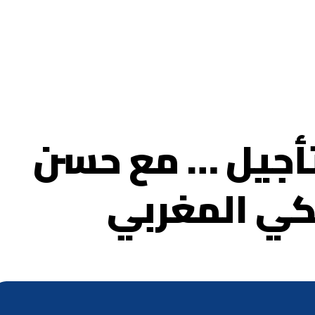
تأجيل … مع حسن
 مكي المغربي