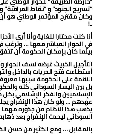
“خارطة الطريقة” للحوار الوطني عل
“تسريح الجنود” و “نقاط المراقبة” 
وكان مقترح المؤتمر الوطني هو أن 
..!
أنا كنت محتارا للغاية وأنا أرى ال
في الحوار المباشر معها … وترغب ف
بينما كان بإمكان الحكومة أن تتفق 
التأجيل الخبيث غرضه نسف الحوار و
أستطاعت فتح الحريات بالداخل وال
النقمة على الحكومة سببها معروف و
بل بين اليسار السوداني كله والحكو
الإسلاميين والفكر الإسلامي بكل م
عهدهم … ولو كان هذا الإنفراج ي
يذهب هذا النظام من جذوره مهما ك
السوداني ليحدث الإنفراج بعد ذهابه إل
بالمقابل … ومع الكثير من حسن الظن