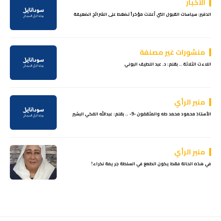
الأخبار
الدقير: سياسات القبول التي أعلنت مؤخراً تضغط على الشرائح الضعيفة
منشورات غير مصنفة
اللاءت الثلاثة .. بقلم: د. عبد اللطيف البوني
منبر الرأي
الأستاذ محمود محمد طه والمثقفون -9- .. بقلم: عبدالله الفكي البشير
منبر الرأي
في هذه الحالة فقط يكون الطمع في السلطة جريمة نكراء!