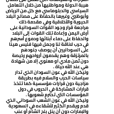
هيبة الدولة ومواطنيها من خلال التعامل
السياسي والدبلوماسي مع كل من الرياض
وأبوظبي وغيرها بالحفاظ على مصالح البلاد
الحيوية والأخلاقية وفي مقدمة ذلك
مراجعة قرار وجود القوات السودانية على
أرض اليمن وإعادة تلك القوات إلى البلاد
والحفاظ على دماء أبنائها ودموع أسرهم
في حرب لاناقة لنا وجمل فيها فليس هينا
على السودانيين أن يوصف جنودهم
بالمرتزقة وهم يقدمون أرواحهم رخيصة
دون ثمن مادي او معنوي إلا من شهادة
هي عند الله حياة .
وليكن الله في عون السودان الذي تدار
سياسات الحرب والسلام فيه بطريقة
مزاجية دون قرارات مؤسسية كما تتخذ
قرارات المشاركة في الحروب في دول
المؤسسات التي تحترم شعوبها .
وليكن الله في عون الشعب السوداني الذي
قدم ويقدم الكثير لأشقاءه في السعودية
والإمارات دون أن ينل بلح الشام أو عنب