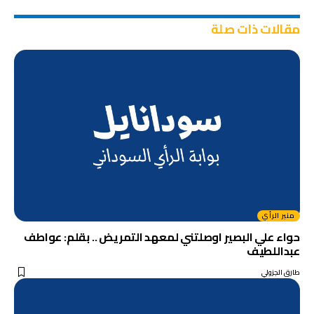
مقالات ذات صلة
منبر الرأي
حواء علي البصير اوصلتني لمعهد التمريض .. بقلم: عواطف
عبداللطيف
طارق الجزولي