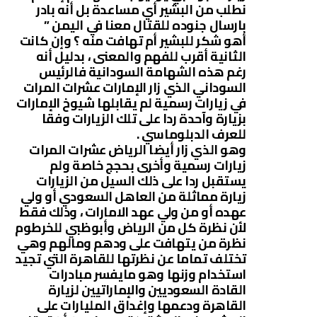
نطلب من البشير أي مساعدة بل أنه بادر
بارسال جنوده للقتال معنا في اليمن ”
أهو شكر للبشير أم تهافت منه ؟ وإن كانت
الثانية أقرب للفهم والمعنى ، بدليل أنه
رغم هذه الشهامة السودانية فالرئيس
السوداني الذي زار الإمارات عشرات المرات
في زيارات رسمية لم يقابلها شيوخ الإمارات
بزيارة وآحدة ردا على تلك الزيارات وفقا
للعرف الدبلوماسي .
وهو الذي زار أيضا الرياض عشرات المرات
زيارات رسمية وأخرى بحجج خاصة ولم
يستقبل ردا على ذلك السيل من الزيارات
زيارة مماثلة من العاهل السعودي أو ولي
عهده أو من ولي عهد الامارات ، وذلك فقط
لأن نظرة كل من الرياض وأبوظبي للخرطوم
نظرة من يتهافت على ودهم ومالهم وهي
تختلف تماما عن نظرتها للقاهرة التي تجيد
استخدام وزنها وهو مايفسر مبادرات
القادة السعوديين والإماراتيين لزيارة
القاهرة ودعمها وإغداق المليارات على