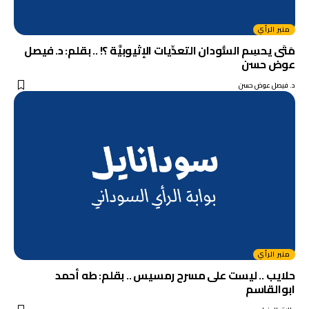
منبر الرأي
مَتَى يحسِم السُّودان التعدِّيات الإثيوبيَّة ؟! .. بقلم: د. فيصل
عوض حسن
د. فيصل عوض حسن
منبر الرأي
حلايب .. ليست على مسرح رمسيس .. بقلم: طه أحمد
ابوالقاسم