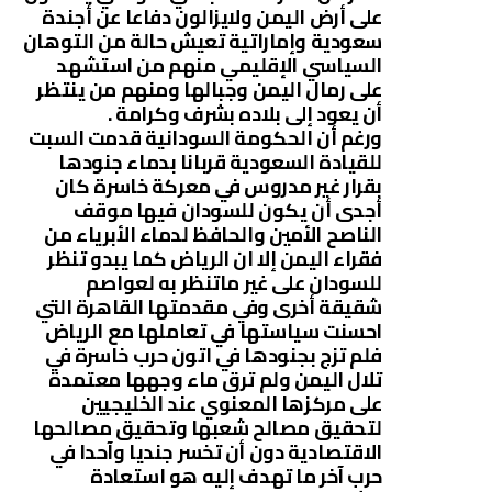
على أرض اليمن ولايزالون دفاعا عن أجندة
سعودية وإماراتية تعيش حالة من التوهان
السياسي الإقليمي منهم من استشهد
على رمال اليمن وجبالها ومنهم من ينتظر
أن يعود إلى بلاده بشرف وكرامة .
ورغم أن الحكومة السودانية قدمت السبت
للقيادة السعودية قربانا بدماء جنودها
بقرار غير مدروس في معركة خاسرة كان
أجدى أن يكون للسودان فيها موقف
الناصح الأمين والحافظ لدماء الأبرياء من
فقراء اليمن إلا ان الرياض كما يبدو تنظر
للسودان على غير ماتنظر به لعواصم
شقيقة أخرى وفي مقدمتها القاهرة التي
احسنت سياستها في تعاملها مع الرياض
فلم تزج بجنودها في اتون حرب خاسرة في
تلال اليمن ولم ترق ماء وجهها معتمدة
على مركزها المعنوي عند الخليجيين
لتحقيق مصالح شعبها وتحقيق مصالحها
الاقتصادية دون أن تخسر جنديا وآحدا في
حرب آخر ما تهدف إليه هو استعادة