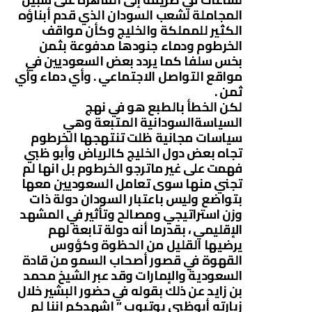
المجاملة لشعب السودان الذي قدم أبناؤه
الكثير للمملكة والخليج وكأن مواقف
الخرطوم ودماء جنودها مدفوعة بثمن
بخس سلفا كما يردد بعض السعوديين في
مواقع التواصل الاجتماعي . وأي دماء وأي
ثمن .
لكن الخطأ بالطبع هو في نهج
السياسةالسودانية المتبعة وهي
سياسات مجانية ظلت تنتهجها الخرطوم
تجاه بعض دول الخليج كالرياض وأبو ظبي
فهمت على غير ماترجو الخرطوم بل انها لم
تجني منها سوى تعامل السعوديين معها
بتواضع وليس باعتبار السودان دولة ذات
وزن استراتيجي ومصالح وتأثير في المشهد
الإقليمي ، بقدرما أنه دولة تابعة لهم
يرضيها القليل من الحظوة وكؤوس
القهوة في قصور أصحاب السمو من قادة
السعودية والإمارات وقد عبر الشيخ محمد
بن زايد عن ذلك بقوله في حضور البشير خلال
زيارته أبوظبي يوتيوب ” اشهدكم إننا لم