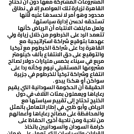
المشروعات المشتركة معها دون أن تحتاج
القاهرة لزيارة تلك العواصم إلا في نطاق
محدود وهو أمر لا نحسدها عليه لأنها
تستحقه لحسن إدارة سياستها.
ولعل مايلفت الانتباه أن الرياض كأنها
تتعمد الرد على الخرطوم من خلال زيارة ولي
عهدها بتوقيع شراكة استراتيجية مع
القاهرة ردا على شراكة الخرطوم مع تركيا
والتوقيع على حق الانتفاع بألف كيلومتر
مربع في سيناء بخمس مليارات دولار لصالح
مشروعها المستقبلي نيوم وكأنه ردا على
انتفاع وشراكة تركيا للخرطوم في جزيرة
سواكن أو هكذا يبدو .
الحقيقة أن الحكومة السودانية التي يقيم
رعاياها ويعملون بمئات الآلاف في دول
الخليج تحتاج إلى تقييم سياستها مع
الرياض وأبو ظبي في إطار التعامل بالمثل
والمحافظة على مصالح رعاياها وأعمالهم
من ناحية ومن ناحية أخرى الحفاظ على
كرامة السودان والسودانيين باتخاذ
القرارات والسياسات التي تعمل على ضمان