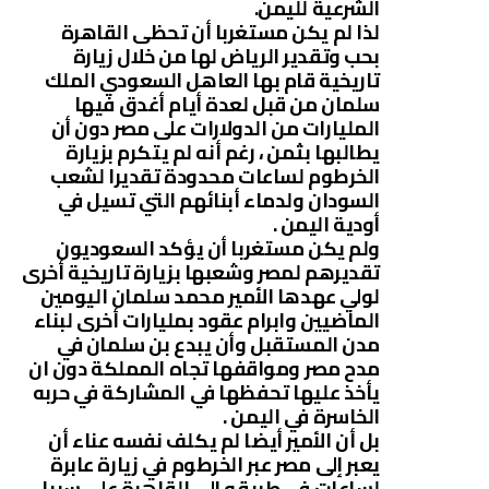
الشرعية لليمن.
لذا لم يكن مستغربا أن تحظى القاهرة
بحب وتقدير الرياض لها من خلال زيارة
تاريخية قام بها العاهل السعودي الملك
سلمان من قبل لعدة أيام أغدق فيها
المليارات من الدولارات على مصر دون أن
يطالبها بثمن ، رغم أنه لم يتكرم بزيارة
الخرطوم لساعات محدودة تقديرا لشعب
السودان ولدماء أبنائهم التي تسيل في
أودية اليمن .
ولم يكن مستغربا أن يؤكد السعوديون
تقديرهم لمصر وشعبها بزيارة تاريخية أخرى
لولي عهدها الأمير محمد سلمان اليومين
الماضيين وابرام عقود بمليارات أخرى لبناء
مدن المستقبل وأن يبدع بن سلمان في
مدح مصر ومواقفها تجاه المملكة دون ان
يأخذ عليها تحفظها في المشاركة في حربه
الخاسرة في اليمن .
بل أن الأمير أيضا لم يكلف نفسه عناء أن
يعبر إلى مصر عبر الخرطوم في زيارة عابرة
لساعات في طريقه إلى القاهرة على سبيل