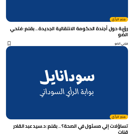
منبر الرأي
رؤية حول أجندة الحكومة الانتقالية الجديدة .. بقلم: فتحي
الضَّو
فتحي الضو
منبر الرأي
تساؤلات إلي مسئول في الصحة؟ .. بقلم: د.سيد عبد القادر
قنات