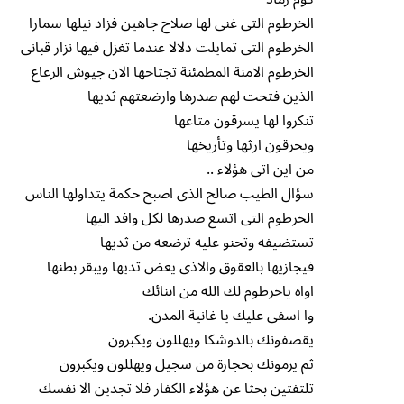
الخرطوم التى غنى لها صلاح جاهين فزاد نيلها سمارا
الخرطوم التى تمايلت دلالا عندما تغزل فيها نزار قبانى
الخرطوم الامنة المطمئنة تجتاحها الان جيوش الرعاع
الذين فتحت لهم صدرها وارضعتهم ثديها
تنكروا لها يسرقون متاعها
ويحرقون ارثها وتأريخها
من اين اتى هؤلاء ..
سؤال الطيب صالح الذى اصبح حكمة يتداولها الناس
الخرطوم التى اتسع صدرها لكل وافد اليها
تستضيفه وتحنو عليه ترضعه من ثديها
فيجازيها بالعقوق والاذى يعض ثديها ويبقر بطنها
اواه ياخرطوم لك الله من ابنائك
وا اسفى عليك يا غانية المدن.
يقصفونك بالدوشكا ويهللون ويكبرون
ثم يرمونك بحجارة من سجيل ويهللون ويكبرون
تلتفتين بحثا عن هؤلاء الكفار فلا تجدين الا نفسك