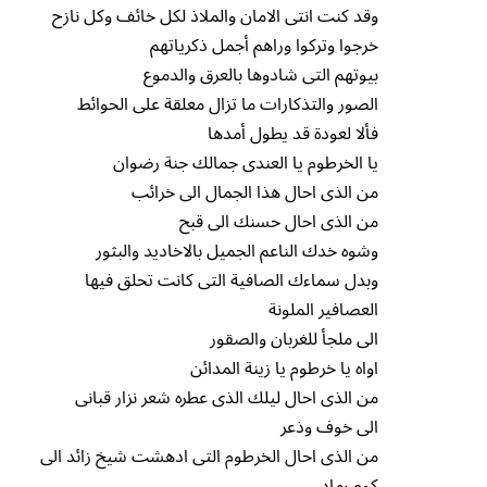
وقد كنت انتى الامان والملاذ لكل خائف وكل نازح
خرجوا وتركوا وراهم أجمل ذكرياتهم
بيوتهم التى شادوها بالعرق والدموع
الصور والتذكارات ما تزال معلقة على الحوائط
فألا لعودة قد يطول أمدها
يا الخرطوم يا العندى جمالك جنة رضوان
من الذى احال هذا الجمال الى خرائب
من الذى احال حسنك الى قبح
وشوه خدك الناعم الجميل بالاخاديد والبثور
وبدل سماءك الصافية التى كانت تحلق فيها
العصافير الملونة
الى ملجأ للغربان والصقور
اواه يا خرطوم يا زينة المدائن
من الذى احال ليلك الذى عطره شعر نزار قبانى
الى خوف وذعر
من الذى احال الخرطوم التى ادهشت شيخ زائد الى
كوم رماد