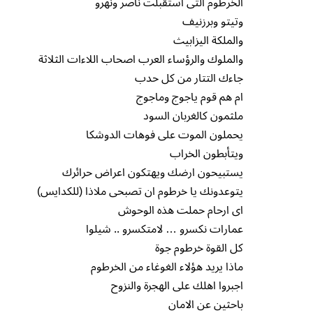
الخرطوم التى استقبلت ناصر ونهرو
وتيتو وبرزنيف
والملكة اليزابيث
والملوك والرؤساء العرب اصحاب اللاءات الثلاثة
جاءك التتار من كل حدب
ام هم قوم ياجوج وماجوج
ملثمون كالغربان السود
يحملون الموت على فوهات الدوشكا
ويتأبطون الخراب
يستبيحون ارضك ويهتكون اعراض حرائرك
يتوعدونك يا خرطوم ان تصبحى ملاذا (للكدايس)
اى ارحام حملت هذه الوحوش
عمارات نكسرو … لامتكسرو .. شيلوا
كل القوة خرطوم جوة
ماذا يريد هؤلاء الغوغاء من الخرطوم
اجبروا اهلك على الهجرة والنزوح
باحثين عن الامان