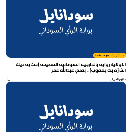
منشورات غير مصنفة
اللولايا: رواية بالدارجية السودانية الفصيحة (حكاية ديك
السُرَّة بت يعقوب) .. بقلم: عبدالله عمر
طارق الجزولي