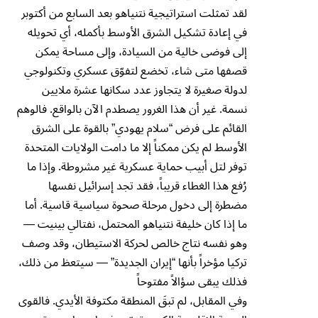
لقد تمثلت استراتيجية نتنياهو بعد السابع من أكتوبر
في إعادة تشكيل الشرق الأوسط بأكمله، أي تحويله
إلى فوضى خالية من السيادة، وإلى مساحة يمكن
قصفها متى شاء، تخضع لتفوّق عسكري وتكنولوجي
لدولة صغيرة لا يتجاوز عدد سكانها عشرة ملايين
نسمة. غير أن هذا الغرور يصطدم الآن بالواقع. فالوهم
القائم على فرض “سلام يهودي” بالقوة على الشرق
الأوسط لم يكن ممكناً إلا ما دامت الولايات المتحدة
توفر لتل أبيب حماية عسكرية غير مشروطة. وإذا ما
رُفع هذا الغطاء قريباً، فقد تجد إسرائيل نفسها
مضطرة إلى دخول مرحلة صحوة سياسية قاسية. أما
ما إذا كان خليفة نتنياهو المحتمل، نفتالي بينيت —
وهو نفسه نتاج خالص لحركة الاستيطان، وقد وصف
تركيا مؤخراً بأنها “إيران الجديدة” — سيتعظ من ذلك،
فذلك يبقى سؤالاً مفتوحاً
وفي المقابل، لم تبقَ المنطقة مكتوفة الأيدي. فالقوى