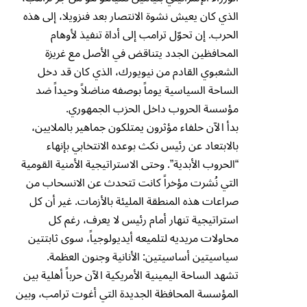
الذي كان يعيش نشوة الانتصار بعد فنزويلا، إلى هذه
الحرب. إن تحوّل ترامب إلى أداة تنفيذ لأوهام
المحافظين الجدد يتناقض في الأصل مع غريزة
الشعبوي القادم من نيويورك، الذي كان قد دخل
الساحة السياسية يوماً بوصفه مناضلاً وحيداً ضد
مؤسسة الحروب داخل الحزب الجمهوري.
بدأ الآن حلفاء مؤثرون يمتلكون جماهير بالملايين،
بالابتعاد عن رئيس نكث بوعده الانتخابي بإنهاء
“الحروب الأبدية”. وحتى الاستراتيجية الأمنية القومية
التي نُشرت مؤخراً كانت تتحدث عن الانسحاب من
صراعات هذه المنطقة المليئة بالأزمات. غير أن كل
استراتيجية تنهار أمام رئيس لا يعرف، رغم كل
محاولات مريديه لتلميعه أيديولوجياً، سوى ثابتتين
سياسيتين أساسيتين: الأنانية وجنون العظمة.
تشهد الساحة اليمينية الأمريكية الآن حرباً أهلية بين
المؤسسة المحافظة الجديدة التي أغوت ترامب، وبين