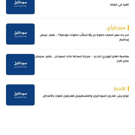
العيد في كمبالا
منبر الرأي
تحريك سعر الصرف خطوة جريئة تتطلَّب خطوات مواكبة!! .. بقلم: عيسى
إبراهيم
بمناسبة العام الهجري الجديد .. هجرة الصحابة كانت للسودان .. بقلم: سليمان
صالح ضرار
الأخبار
غوتيريش: ملايين السودانيين والفلسطينيين معرضون للموت بالأمراض