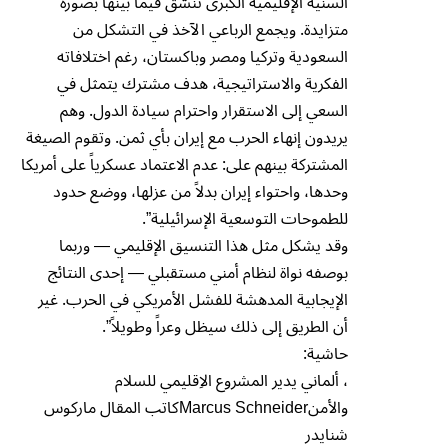
السنية الإقليمية الكبرى تنسّق فيما بينها بصورة
متزايدة. ويجمع الرباعي الآخذ في التشكل من
السعودية وتركيا ومصر وباكستان، رغم اختلافاته
الفكرية والاستراتيجية، هدف مشترك يتمثل في
السعي إلى الاستقرار واحترام سيادة الدول. وهم
يريدون إنهاء الحرب مع إيران بأي ثمن. وتقوم الصيغة
المشتركة بينهم على: عدم الاعتماد عسكرياً على أمريكا
وحدها، واحتواء إيران بدلاً من عزلها، ووضع حدود
للطموحات التوسعية الإسرائيلية”.
وقد يشكل مثل هذا التنسيق الإقليمي — وربما
بوصفه نواة لنظام أمني مستقبلي — إحدى النتائج
الإيجابية المدهشة للفشل الأمريكي في الحرب. غير
أن الطريق إلى ذلك سيظل وعراً وطويلاً”.
حاشية:
، ألماني يدير المشروع الاِقليمي للسلام
والأمنMarcus Schneiderكاتب المقال ماركوس
شنايدر