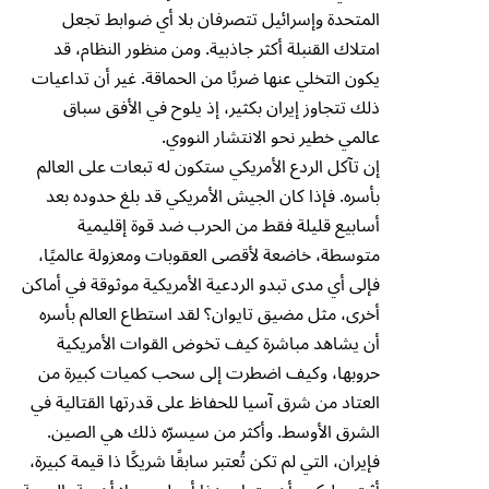
المتحدة وإسرائيل تتصرفان بلا أي ضوابط تجعل
امتلاك القنبلة أكثر جاذبية. ومن منظور النظام، قد
يكون التخلي عنها ضربًا من الحماقة. غير أن تداعيات
ذلك تتجاوز إيران بكثير، إذ يلوح في الأفق سباق
عالمي خطير نحو الانتشار النووي.
إن تآكل الردع الأمريكي ستكون له تبعات على العالم
بأسره. فإذا كان الجيش الأمريكي قد بلغ حدوده بعد
أسابيع قليلة فقط من الحرب ضد قوة إقليمية
متوسطة، خاضعة لأقصى العقوبات ومعزولة عالميًا،
فإلى أي مدى تبدو الردعية الأمريكية موثوقة في أماكن
أخرى، مثل مضيق تايوان؟ لقد استطاع العالم بأسره
أن يشاهد مباشرة كيف تخوض القوات الأمريكية
حروبها، وكيف اضطرت إلى سحب كميات كبيرة من
العتاد من شرق آسيا للحفاظ على قدرتها القتالية في
الشرق الأوسط. وأكثر من سيسرّه ذلك هي الصين.
فإيران، التي لم تكن تُعتبر سابقًا شريكًا ذا قيمة كبيرة،