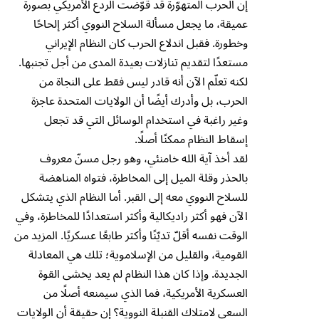
إن الحرب المتهوّرة قد قوّضت الردع الأمريكي بصورة
عميقة، ما يجعل مسألة السلاح النووي أكثر إلحاحًا
وخطورة. فقبل اندلاع الحرب كان النظام الإيراني
مستعدًا لتقديم تنازلات بعيدة المدى من أجل تجنبها.
لكنه تعلّم الآن أنه قادر ليس فقط على النجاة من
الحرب، بل وأدرك أيضًا أن الولايات المتحدة عاجزة
وغير راغبة في استخدام الوسائل التي قد تجعل
إسقاط النظام ممكنًا أصلًا.
لقد أخذ آية الله خامنئي، وهو رجل مسنّ معروف
بالحذر وقلة الميل إلى المخاطرة، فتواه المناهضة
للسلاح النووي معه إلى القبر. أما النظام الذي يتشكل
الآن فهو أكثر راديكالية وأكثر استعدادًا للمخاطرة، وفي
الوقت نفسه أقلّ تديّنًا وأكثر طابعًا عسكريًا. المزيد من
القومية، والقليل من الإسلاموية؛ تلك هي المعادلة
الجديدة. وإذا كان هذا النظام لم يعد يخشى القوة
العسكرية الأمريكية، فما الذي سيمنعه أصلًا من
السعي لامتلاك القنبلة النووية؟ إن حقيقة أن الولايات