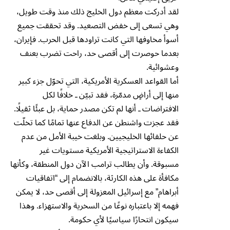
لقد أدركت معظم دول الخليج ذلك منذ وقت طويل،
وهي تسعى إلى خفض التصعيد. وقد تحققت جميع
أسوأ مخاوفها التي كانت تراودها قبل الحرب. فإيران،
بعدما حوصرت إلى أقصى حد، راحت تضرب بعنف
وعشوائية.
أما القواعد العسكرية الأمريكية، التي تحوّل جزء كبير
منها إلى أراضٍ مدمّرة، فقد تبيّن ـ خلافًا لكل
الافتراضات ـ أنها لم تكن مصدر حماية، بل عبئًا ثقيلًا.
فقد عجزت واشنطن عن الدفاع عنها تمامًا كما تخلّت
عن حلفائها الخليجيين. وبلغت خيبة الأمل من عدم
الكفاءة الاستراتيجية الأمريكية مستويات غير
مسبوقة. وأن يطالب ترامب الآن دول المنطقة، وكأنها
مكافأة على هذه الكارثة، بالانضمام إلى “اتفاقيات
أبراهام” مع إسرائيل المعزولة إلى أقصى حد، لا يمكن
فهمه إلا باعتباره نوعًا من السخرية والاستهزاء. وهذا
سيكون انتحارًا سياسيًا لأي حكومة.