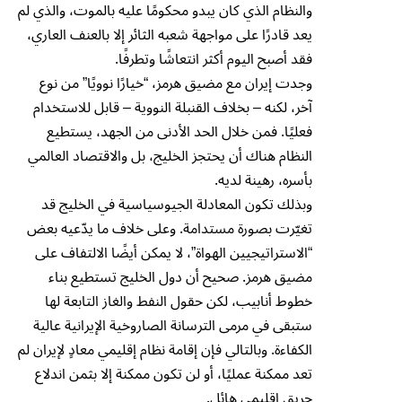
والنظام الذي كان يبدو محكومًا عليه بالموت، والذي لم
يعد قادرًا على مواجهة شعبه الثائر إلا بالعنف العاري،
فقد أصبح اليوم أكثر انتعاشًا وتطرفًا.
وجدت إيران مع مضيق هرمز، “خيارًا نوويًا” من نوع
آخر، لكنه – بخلاف القنبلة النووية – قابل للاستخدام
فعليًا. فمن خلال الحد الأدنى من الجهد، يستطيع
النظام هناك أن يحتجز الخليج، بل والاقتصاد العالمي
بأسره، رهينة لديه.
وبذلك تكون المعادلة الجيوسياسية في الخليج قد
تغيّرت بصورة مستدامة. وعلى خلاف ما يدّعيه بعض
“الاستراتيجيين الهواة”، لا يمكن أيضًا الالتفاف على
مضيق هرمز. صحيح أن دول الخليج تستطيع بناء
خطوط أنابيب، لكن حقول النفط والغاز التابعة لها
ستبقى في مرمى الترسانة الصاروخية الإيرانية عالية
الكفاءة. وبالتالي فإن إقامة نظام إقليمي معادٍ لإيران لم
تعد ممكنة عمليًا، أو لن تكون ممكنة إلا بثمن اندلاع
حريق إقليمي هائل.