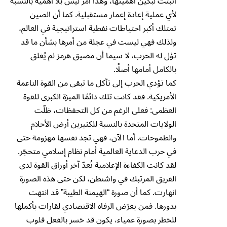
أثبتت لبكين أهميتها، وهذا أمر ليس بلا أهمية بالنسبة
لأي عملية إعادة إعمار مستقبلية. كما أن الصين
تمتلك أكبر احتياطات نفطية استراتيجية في العالم،
ولذلك فهي ليست في عجلة من أمرها بشأن ما قد
تؤل له الحرب، لا سيما أن مضيق هرمز لم يُغلق
بالكامل أمامها أصلًا.
كما تؤدي الحرب إلى تآكل ما تبقى من القوة الناعمة
الأمريكية. فقد كانت تلك دائمًا الميزة الكبرى للقوة
العظمى: فعلى الرغم من كل التحفظات، ظلّت
الولايات المتحدة بالنسبة للكثيرين أرض الأحلام
والطموحات. أما الآن، فهي تجد نفسها مهزومة حتى
في حرب الدعاية العالمية أمام نظام إسلامي متحجّر.
لقد كانت الكفاءة الإعلامية تُعدّ آخر أوراق القوة لدى
الفريق المرتبك في واشنطن، لكن حتى هذه الصورة
انهارت. كما أن صورة “الهيمنة الطيبة” قد انتهت
بدورها. فمن يعرّض الرفاه الاقتصادي لقارات بأكملها
للخطر بصورة عمياء، يكون قد خسر بالفعل قلوب