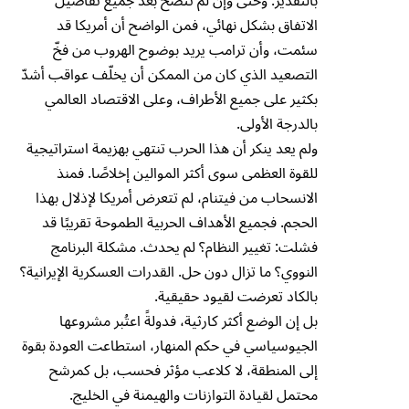
بالتقدير. وحتى وإن لم تتضح بعد جميع تفاصيل
الاتفاق بشكل نهائي، فمن الواضح أن أمريكا قد
سئمت، وأن ترامب يريد بوضوح الهروب من فخّ
التصعيد الذي كان من الممكن أن يخلّف عواقب أشدّ
بكثير على جميع الأطراف، وعلى الاقتصاد العالمي
بالدرجة الأولى.
ولم يعد ينكر أن هذا الحرب تنتهي بهزيمة استراتيجية
للقوة العظمى سوى أكثر الموالين إخلاصًا. فمنذ
الانسحاب من فيتنام، لم تتعرض أمريكا لإذلال بهذا
الحجم. فجميع الأهداف الحربية الطموحة تقريبًا قد
فشلت: تغيير النظام؟ لم يحدث. مشكلة البرنامج
النووي؟ ما تزال دون حل. القدرات العسكرية الإيرانية؟
بالكاد تعرضت لقيود حقيقية.
بل إن الوضع أكثر كارثية، فدولةً اعتُبر مشروعها
الجيوسياسي في حكم المنهار، استطاعت العودة بقوة
إلى المنطقة، لا كلاعب مؤثر فحسب، بل كمرشح
محتمل لقيادة التوازنات والهيمنة في الخليج.