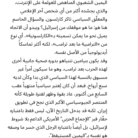
اليمين الشعبوي المناهض للعولمة على الإنترنت،
والذي يجسّده أكثر من أي شخص آخر الإعلامي
والمعلّق السياسي تاكر كارلسون. والسؤال الحاسم
هنا هو: ما هو موقفك من إسرائيل؟ ويبدو أن الاتجاه
يميل نحو ما يمكن تسميته بـ«الكارلسونية»، أي نوع
من «الترامبية ما بعد ترامب»، لكنه أكثر تماسكاً
أيديولوجياً من الأصل نفسه.
وقد يكون بنيامين نتنياهو بدوره ضحية جانبية أخرى
لهذه الحرب بعد ترامب، وهو ما سيكون أمراً غير
مسبوق بالنسبة لهذا السياسي الذي بدا وكأن لديه
سبع أرواح. فبعد أن كان يُعتبر سياسياً منتهياً عقب
السابع من أكتوبر، عاد بقوة وظهر لفترة طويلة كأنه
المنتصر الجيوسياسي الأكبر الذي نجح في تطويق
إيران. لكنه قد يدخل التاريخ الآن، ليس فقط باعتباره
حفّار قبر “الإجماع الحزبي” الأمريكي الداعم بلا شروط
لإسرائيل، بل أيضاً باعتباره الرجل الذي خسر ما وصفه
هو نفسه بـ”اليمين المستيقظ”.