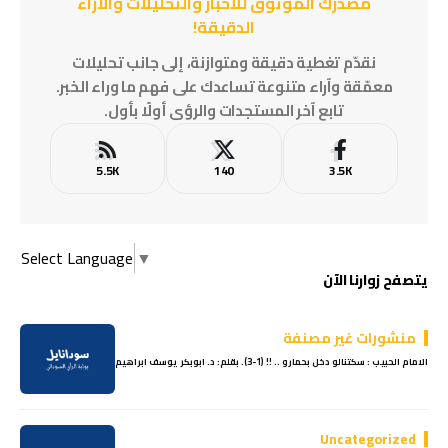
مصدرُك الموثوق للأخبار والتحليلات والآراء
الدقيقة!
نقدّم تغطية دقيقة ومتوازنة، إلى جانب تحليلات
معمّقة وآراء متنوعة تساعدك على فهم ما وراء الخبر.
تابع آخر المستجدات والرؤى أولًا بأول.
5.5K
140
3.5K
Select Language
▼
يتصفح زوارنا الآن
منشورات غير مصنفة
الامام الحبيب : سكتنالو دخل بحمارو .. !! (1-3). بقلم: د. ابوبكر يوسف ابراهيم
Uncategorized