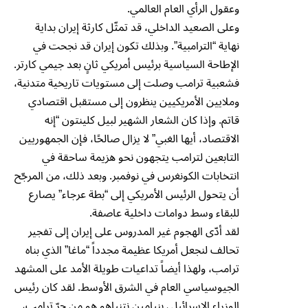
وعقول الرأي العام العالمي.
وعلى الصعيد الداخلي، قد تمثّل كارثة إيران بداية
نهاية “الترامبية”. وبذلك تكون إيران قد نجحت في
الإطاحة السياسية برئيس أمريكي ثانٍ بعد جيمي كارتر.
فشعبية ترامب وصلت إلى مستويات تاريخية متدنية،
وملايين الأمريكيين ينظرون إلى مستقبل اقتصادي
قاتم. وإذا كان الشعار الشهير لبيل كلينتون “إنه
الاقتصاد، أيها الغبي” لا يزال صالحًا، فإن الجمهوريين
التابعين لترامب يتجهون نحو هزيمة ساحقة في
انتخابات الكونغرس في نوفمبر. وبعد ذلك، من المرجّح
أن يتحول الرئيس الأمريكي إلى “بطة عرجاء” يصارع
للبقاء وسط دوامات داخلية عاصفة.
لقد أدّى الهجوم غير المدروس على إيران إلى تفجير
تحالف لنجعل أمريكا عظيمة مجدداً “ماغا” الذي بناه
ترامب، ولهذا أيضاً تداعيات طويلة الأمد على المشهد
الجيوسياسي العام في الشرق الأوسط. لقد كان رئيس
الوزراء الإسرائيلي بنيامين نتنياهو هو من جرّ ترامب،