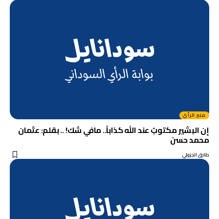
منبر الرأي
إن البشير مكتوبٌ عند الله كذاباً.. مافي شك! .. بقلم: عثمان
محمد حسن
طارق الجزولي