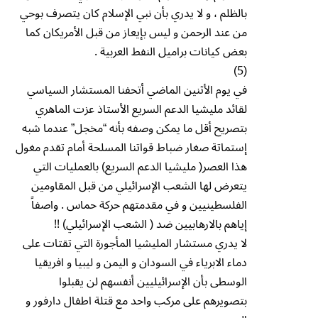
بالظلم ، و لا يدري بأن نبي الإسلام كان يتصرف بوحي
من عند الرحمن و ليس بإيعاز من قبل الأمريكان كما
بعض كيانات براميل النفط العربية .
(5)
في يوم الأثنين الماضي أتحفنا المستشار السياسي
لقائد مليشيا الدعم السريع الأستاذ عزت الماهري
بتصريح أقل ما يمكن وصفه بأنه “مخجل” عندما شبه
إستماتة صغار ضباط قواتنا المسلحة أمام تقدم مغول
هذا العصر( مليشيا الدعم السريع) بالعمليات التي
يتعرض لها الشعب الإسرائيلي من قبل المقاومين
الفلسطينيين و في مقدمتهم حركة حماس . واصفاً
إياهم بالارهابيين ضد ( الشعب الإسرائيلي) !!
لا يدري مستشار المليشيا المأجورة التي تقتات على
دماء الابرياء في السودان و اليمن و ليبيا و افريقيا
الوسطى بأن الإسرائيليين أنفسهم لن يقبلوا
بتصويرهم على مركب واحد مع قتلة اطفال دارفور و