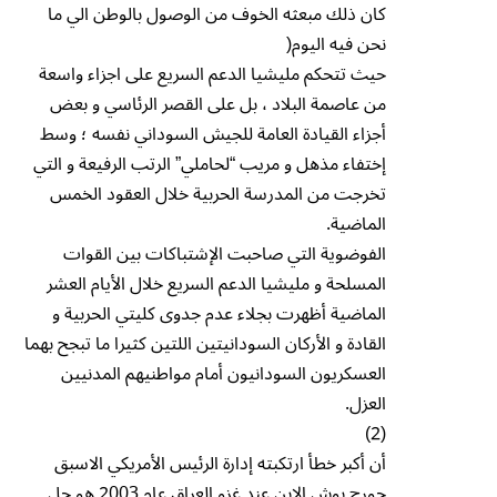
كان ذلك مبعثه الخوف من الوصول بالوطن الي ما
نحن فيه اليوم(
حيث تتحكم مليشيا الدعم السريع على اجزاء واسعة
من عاصمة البلاد ، بل على القصر الرئاسي و بعض
أجزاء القيادة العامة للجيش السوداني نفسه ؛ وسط
إختفاء مذهل و مريب “لحاملي” الرتب الرفيعة و التي
تخرجت من المدرسة الحربية خلال العقود الخمس
الماضية.
الفوضوية التي صاحبت الإشتباكات بين القوات
المسلحة و مليشيا الدعم السريع خلال الأيام العشر
الماضية أظهرت بجلاء عدم جدوى كليتي الحربية و
القادة و الأركان السودانيتين اللتين كثيرا ما تبجح بهما
العسكريون السودانيون أمام مواطنيهم المدنيين
العزل.
(2)
أن أكبر خطأ ارتكبته إدارة الرئيس الأمريكي الاسبق
جورج بوش الابن عند غزو العراق عام 2003 هو حل