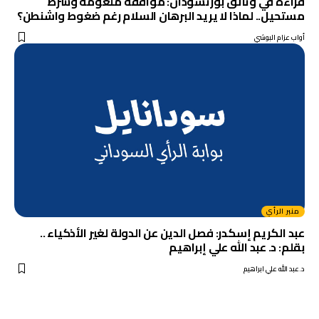
قراءة في وثائق بورتسودان: موافقة ملغومة وشرط
مستحيل.. لماذا لا يريد البرهان السلام رغم ضغوط واشنطن؟
أواب عزام البوشي
منبر الرأي
عبد الكريم إسكدر: فصل الدين عن الدولة لغير الأذكياء ..
بقلم: د. عبد الله علي إبراهيم
د.عبد الله علي ابراهيم