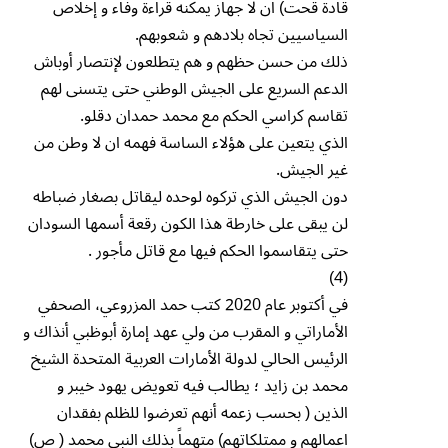
قادة قحت) ان لا جهاز يمكنه قراءة وفاء و إخلاص
السياسيين تجاه بلادهم و شعوبهم.
ذلك من حسن حظهم و هم يتطلعون لإنتصار أوباش
الدعم السريع على الجيش الوطني حتى يتسنى لهم
تقاسم كراسي الحكم مع محمد حمدان دقلو.
الذي يتعين على هؤلاء الساسة فهمه ان لا وطن من
غير الجيش.
دون الجيش الذي تركوه لوحده ليقاتل بصغار ضباطه
لن يبقى على خارطة هذا الكون رقعة أسمها السودان
حتى يتقاسموا الحكم فيها مع قاتل مأجور .
(4)
في أكتوبر عام 2020 كتب حمد المزروعي، الصحفي
الأماراتي و المقرب من ولي عهد إمارة أبوظبي أنذاك و
الرئيس الحالي لدولة الأمارات العربية المتحدة الشيخ
محمد بن زايد ؛ يطالب فيه تعويض يهود خيبر و
الذين ( بحسب زعمه أنهم تعرضوا للظلم بفقدان
اعمالهم و ممتلكاتهم) متهماً بذلك النبي محمد ( ص)