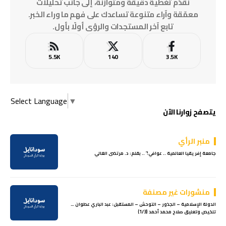
نقدّم تغطية دقيقة ومتوازنة، إلى جانب تحليلات
معمّقة وآراء متنوعة تساعدك على فهم ما وراء الخبر.
تابع آخر المستجدات والرؤى أولًا بأول.
5.5K
140
3.5K
Select Language
▼
يتصفح زوارنا الآن
منبر الرأي
جامعة إفريقيا العالمية .. عوافي!’ .. بقلم: د. مرتضى الغالي
منشورات غير مصنفة
الدولة الإسلامية – الجذور – التوحش – المستقبل: عبد الباري عطوان …
تلخيص وتعليق صلاح محمد أحمد (1/3)