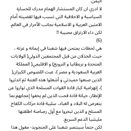
اليمن.
لا ادري ان كان المستشار الهمام مدرك للخسارة
السياسية و الاخلاقية التي تسبب فيها لقضيته أمام
الامتين العربية و الاسلامية بجانب الأحرار في العالم.
لكن داء الارتزاق مصيبة !!
(6)
هي لحظات يمتحن فيها شعبنا في إيمانه و عزته ،
حيث الخذلان من قبل المجتمعين الدولي( الولايات
المتحدة و بريطانيا و النرويج) و الاقليمي( المملكة
العربية السعودية و مصر )، عبث اللصوص الكيزان(
الذين صنعوا حميدتي و أشعلوا هذه الفتنة ثم اندثروا
)، إنهزامية كبار قادة القوات المسلحة الذي تواروا عن
الإنظار، خيانة قادة قحت الذين لم يخفوا إعجابهم بما
يتعرض له البلاد و العباد، سلبية قادة حركات الكفاح
المسلح و الذين تبخروا مع أول رصاصة اطلقتها
مليشيا الدعم السريع.
لكن حتماً سينتصر شعبنا على الجنجويد- مغول هذا