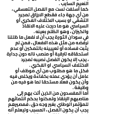
النعيم السايب .
كما أسلفت لست مع الفصل التعسفي ،
من أي جهة جاء فقطع الارزاق لمجرد
التشفي او بسبب الاختلاف الفكري أو
السياسي هو ما درجت عليه الانقاذ
والكيزان ، وهو الظلم بعينه .
في سودان الثورة يجب أن لا نفعل ما ظللنا
نرفضه من مثل هذه الافعال ، فمن لم
يثبت فساده أو تعييينه بالتمكين أو عدم
استحقاقه لترقية أو منصب ناله دون جدارة
، يجب إلا يكون الفصل نصيبه لمجرد
الاختلاف السياسي او الفكري .
فكل ما هو مطلوب من أي موظف أو
عامل أن يؤدي عمله بكفاءة ويخلص فيه
وأن يكون فعلا مستحقا لما هو فيه من
وظيفة .
أما المفسدون من الذين أتت بهم إلى
مناصبهم الإنقاذ وتمكنوا بحكم انتمائهم
للمؤتمر الوطني بغير وجه حق ، فمصيرهم
يجب أن يكون الفصل ، المسبب وليعلم أنه