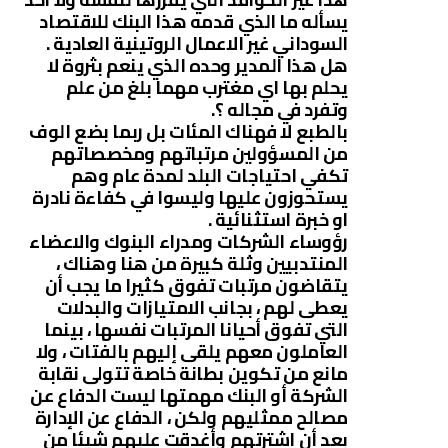
يسأله ما الذي قدمه هذا البنك للاقتصاد
السوداني غير الاعمال الروتينية العادية .
هل هذا المدير وحده الذي ينعم بثروة لا
يحلم بها اي مغترب مهما بلغ من علم
وتفرد في مجاله ؟.
بالطبع لا فهناك المئات بل ربما بضع الوف
من المسؤولين مرتباتهم ومخصصاتهم
تكفي احتياجات البلد لمدة عام وهم
يستحوزون عليها وليسوا في كفاءة نادرة
او خبرة استثنائية .
رؤوساء الشركات ومدراء البنوك والاعضاء
المنتدبيين وثلة كبيرة من هنا وهناك ،
يتقاضون مرتبات تفوق كثيرا ما يجب أن
يعطى لهم ، بجانب الامتيازات والبدلات
التي تفوق أحيانا المرتبات نفسها ، بينما
العاملون معهم يلقى إليهم بالفتات ، ولا
مانع من تكوين بطانة خاصة تتولى نقابة
الشركة أو البنك مهمتها ليست الدفاع عن
مصالح ممثليهم ولكن ، الدفاع عن الإدارة
بعد أن اشترتهم وأغدقت عليهم شيئا من