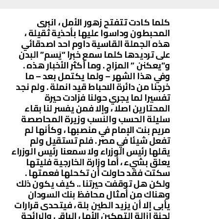
كلما كادت تتفتح زهور الأمل ، انبرى
المحبطون وداسوا عليها بأحذية ثقيلة ،
هذه الجملة القاسية داوم احد اصدقائي
على ترديدها كلما سمع خبرا “يَسم” البدن
و”يعكنن ” المزاج . وما أكثر الأخبار هذه .
وفي هذا الشهر – ولما يكتمل بعد – ما
خرجنا من دائرة الاحباط قيد انملة . ولم نجد
تفسيرا لما يجري حولنا فزادت حيرة
المحتارين اصلا ، وإلا فمن يفسر لنا بقاء
سليلة الحسب والنسب وزيرة المحاصصة
مريم بنت الإمام في منصبها ، وكأنها لم
تفعل شيئا في مصر . فلم تستقيل ولم
يقلها رئيس الوزراء ولا سمعنا رئيس الوزراء
يعلق بشيء ، أما وزارة الخارجية فليتها
سكتت فقد حاولت أن تكحلها فعمتها .
ولكن هل توقفت حيرتنا .. كيف يكون ذلك
وهناك من أمثال محافظ بنك السودان
يأبى إلا أن يزيد الطين بلة ، فيتحدى قرارات
لجنة إزالة التمكين الأمل الباقي والرائحة