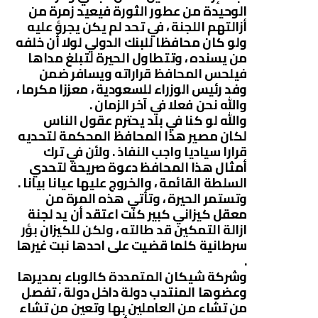
الوحيدة من عطور الثورة فيعيد زمرة من
أزالتهم اللجنة ، في تحد لم يكن يجرؤ عليه
ولو كان محافظا للبنك الدولي لولا أن خلفه
من يسنده ، وتتطاول الحيرة لتبلغ مداها
فيلحس المحافظ قراراته ويسافر ضمن
وفد رئيس الوزراء للسعودية ، معززا مكرما ،
والله نحن فعلا في آخر الزمان .
والله لو كنا في بلد يحترم عقول الناس
لكان مصير هذا المحافظ المحكمة لتحديه
قرارا سياديا واجب النفاذ . ولأن في ترك
أمثال هذا المحافظ دعوة صريحة لتحدي
السلطة القائمة ، والخروج عليها عيانا بيانا .
وتستمر الحيرة ، وتأتي هذه المرة من
معقل كيزاني كبير كنت اعتقد أن يد لجنة
ازالة التمكين قد طالته ، ولكن للكيزان بؤر
سرطانية كلما قضيت على احدها نبت غيرها
.
وشركة شيكان المتمددة كالوباء بمديرها
وعضوها المنتدب دولة داخل دولة ، تفصل
من تشاء من العاملين بها وتعين من تشاء