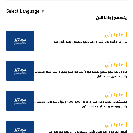
Select Language
▼
يتصفح زوارنا الآن
منبر الرأي
في زيارة أردوغان رئيس وزراء تركيا لالمانيا .. بقلم: أمير حمد
منبر الرأي
الردة : نحو فهم صحيح لمفهومها وأقسامها وضوابطها وأسس مشروعيتها ..
بقلم: د.صبري محمد خليل
منبر الرأي
المكتشفات الجديدة عن حضارة كرمة ( 2500-1500 ق.م) بالسودان: الدلالات ..
بقلم: بروفسيور عبد الرحيم محمد خبير
منبر الرأي
أمطار الخرطوم والدمامل وأدب الاستقالة….! … بقلم عمرخليل علي