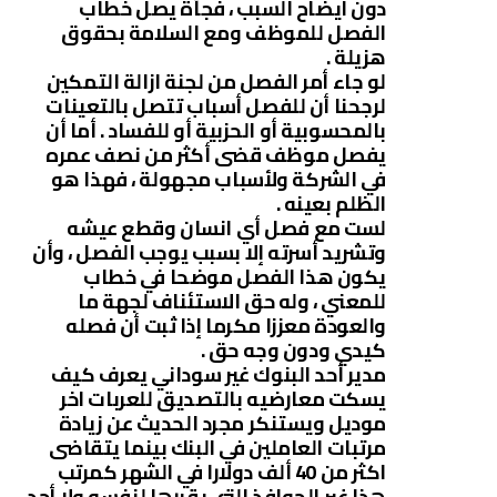
دون ايضاح السبب ، فجأة يصل خطاب
الفصل للموظف ومع السلامة بحقوق
هزيلة .
لو جاء أمر الفصل من لجنة ازالة التمكين
لرجحنا أن للفصل أسباب تتصل بالتعينات
بالمحسوبية أو الحزبية أو للفساد . أما أن
يفصل موظف قضى أكثر من نصف عمره
في الشركة ولأسباب مجهولة ، فهذا هو
الظلم بعينه .
لست مع فصل أي انسان وقطع عيشه
وتشريد أسرته إلا بسبب يوجب الفصل ، وأن
يكون هذا الفصل موضحا في خطاب
للمعني ، وله حق الاستئناف لجهة ما
والعودة معززا مكرما إذا ثبت أن فصله
كيدي ودون وجه حق .
مدير أحد البنوك غير سوداني يعرف كيف
يسكت معارضيه بالتصديق للعربات اخر
موديل ويستنكر مجرد الحديث عن زيادة
مرتبات العاملين في البنك بينما يتقاضى
اكثر من 40 ألف دولارا في الشهر كمرتب
هذا غير الحوافذ التي يقررها لنفسه ولا أحد