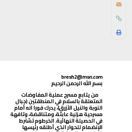
bresh2@msn.com
بسم الله الرحمن الرحيم
من يتابع مسرح عملية المفاوضات
المتعلقة بالسلام في المنطقتين (جبال
النوبة والنيل الأزرق)، يدرك فورا انه أمام
مسرحية هزلية عابثة، ومتناقضة، وتافهة
في الحصيلة النهائية. الخرطوم تشترط
الإنضمام للحوار الذي أطلقه رئيسها