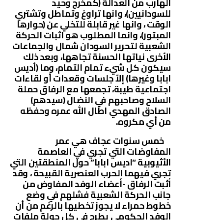
الهارب من العدالة (كمخرج وحيد
للسودانيين)، وانها تراوغ وتماطل وتشتري
الوقت ، وانها غير قابلة للتخلي عن (حوارها
المبتور)، وانما المطلوب هو اثبات الحركة
الشعبية لتحرير السودان شمال والجماعات
الأخرى نياتها الحسنة تجاهها، وبعد ذلك
سيكون كل شيء تمام التمام، وما (أديس
ابابا وغيرها) إلآ جلسات وقعدات أو لقاءات
اجتماعية طيبة، تجمعها مع الرفاق حملة
السلاح وصاحبهم في النضال (سيدهم)
الصادق المهدي اطال الله عمره وحفظه
من أي مكروه.
خمس سنوات عجاف هي عمر
المفاوضات التي تجري في العاصمة
الأثيوبية “اديس ابابا” حول المنطقتين التي
تجري فيهما الحرب العنصرية القبيحة ، وقد
أثبت الرفاق -أعضاء الوفد المفاوض من
جانب الحركة الشعبية فشلهم في وضع
خطوط حمراء لا يجوز تخطيها بالرغم من أن
الوفد الحكومي يطرح في كل جولة ملفات