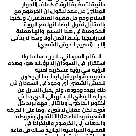
جانبية لتمضية الوقت كملف (الحوار
الوطني) عن عمد ليقول: ان الخرطوم مع
السلام ومع حل قضية المنطقتين، ولكنها
بالمقابل تقول ايضا: انها مع الرؤية
الحكومية في هذا السلام، وانها معنية
استراتيجيا ببسط الأمن أولاً وهذا لا يتأتى
إلآ بـــ (تسريح الجيش الشعبي).
النظام السوداني ، لا يريد سلاما ولا
استقرارا في السودان إلآ برؤيته هو ، وهذه
الرؤية هي رؤية عسكرية أمنية
جنجويدية.ولم يقبل أبداً أبداً أن يكون
للجيش الشعبي أي وجود في السودان لأن
ذلك يهدد وجوده ، ولم يقبل التنازل عن
حواره الوطني الإستهبالي الذي بدأ في
أكتوبر الماضي.. وبالتالي فهو يريد كل
شيء لكن مقابل لا شيء ، وما على (الحركة
الشعبية وحلفاءها) إلآ القبول بشروطه
والذهاب إلى الخرطوم والإنخراط في
العملية السياسية الجارية هناك في قاعة