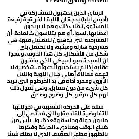
الصداقة وفنادق العاصمة.
الرفاق الذين يذهبون للمشاركة في
(أديس ابابا) بحجة أن الآلية الأفريقية رفيعة
المستوى تطلب ذلك وهم لا يريدون
اغضابها، نسوا، أو هم يتناسون كالعادة، أن
المسرحية التي يذهبون للتمثيل فيها، هي
مسرحية هازلة وعبثية، ولا تحتمل بأي
شكل من الأشكال، كل هذا الخوف، ونسوا
ان السيد ثامبو امبيكي الذي يخشون
عقابه إذا لم يستجيبوا لدعوته ، شخصية لا
تهمه معاناة أهالي جبال النوبة والنيل
الأزرق، ومجرد أداة في يد الخرطوم التي تريد
كل شيء من دون مقابل، وهي تقول ذلك
لهم كل مرة وبكل وضوح وصدق.
سلام على الحركة الشعبية في (جولاتها
التفاوضية القادمة) والتي قد تصل إلى
مليون جولة وجلسة وقعدة ، ولا بأس من
ضياع الوقت ومباديء الحركة وفكرها
بالظهور مظهر الضعيف الذي لا يملك شيئا