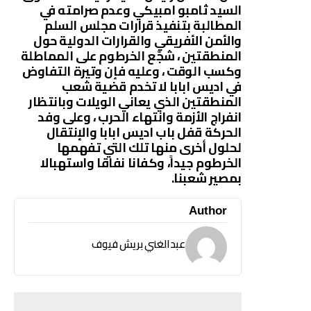
السيد ثامبو امبيكي وعدم صرامته في
المطالبة بتنفيذ قرارات مجلس السلم
والأمن الأفريقي والقرارات الدولية حول
المنطقتين ، شجّع الخرطوم على المماطلة
وكسب الوقت ، وعليه فإن وتيرة التفاوض
في اديس ابابا لا تخدم قضية شعب
المنطقتين الذي يعاني الويلات وبانتظار
انفراج الأزمة وانتهاء الحرب ، وعلى وفد
الحركة قفل باب اديس ابابا والإنتقال
لحلول أخرى منها تلك التي تفهمها
الخرطوم جيداً، وكفانا نفاقا واستهبالا
بمصير شعبنا.
Author
عبدالغني بريش فيوف