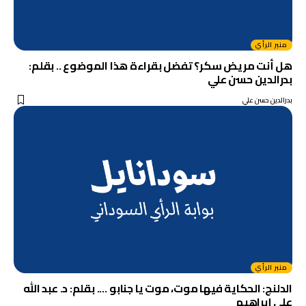
منبر الرأي
هل أنت مريض سكر؟ تفضل بقراءة هذا الموضوع .. بقلم:
بدرالدين حسن علي
بدرالدين حسن علي
منبر الرأي
الدلنج: الحكاية فيها موت، موت يا جنابو …. بقلم: د. عبد الله
علي إبراهيم