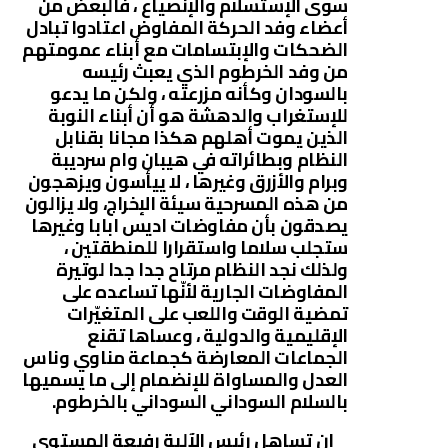
سوى الإستسلام والإنصياع ، فالبعض من
أعضاء وفد الحركة المفاوض اعتادوا تبادل
الضحكات والإبتسامات مع أبناء عمومتهم
من وفد الخرطوم الذي يعبث رئيسه
بالسودان وكأنه مزرعته ، ولكن ما يدعو
للإستغراب والدهشة هو أن أبناء النوبة
الذين يموت أهلهم هكذا مجانا بقنابل
النظام وبطائراته في هيبان وام سرديبة
وبرام والأزرق وغيرها ، لا ييأسون ويزهجون
من هذه المسرحية سيئة الإخراج، ولا يزالون
يصدقون بأن مفاوضات اديس ابابا وغيرها
ستجلب سلاما واستقرارا للمنطقتين ،
ولذلك نجد النظام مرتاح جدا جدا لوتيرة
المفاوضات الجارية لأنّها تساعده على
تمضية الوقت واللعب على المتغيّرات
الإقليمية والدولية ، وعساها تقنع
الجماعات المعارضة كجماعة مناوي وناس
العدل والمساواة للإنضمام إلى ما يسميها
بالسلام السوداني السوداني بالخرطوم.
ان تساهل رئيس الآلية رفيعة المستوى