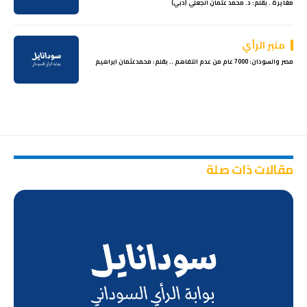
مغايرة . بقلم: د. محمد عثمان الجعلي (دبي)
منبر الرأي
مصر والسودان: 7000 عام من عدم التفاهم .. بقلم: محمدعثمان ابراهيم
مقالات ذات صلة