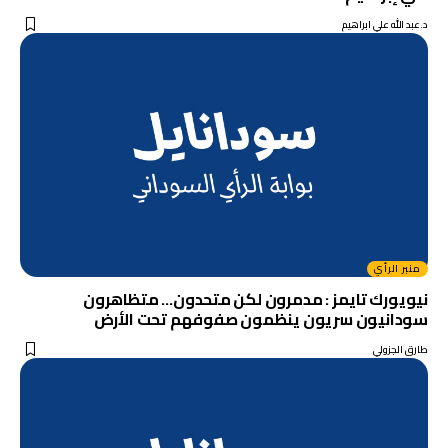
د.عبد الله علي ابراهيم
منبر الرأي
نيويورك تايمز : مدمرون لكن متحدون… متظاهرون
سودانيون سريون ينظمون صفوفهم تحت الأرض
طارق الجزولي