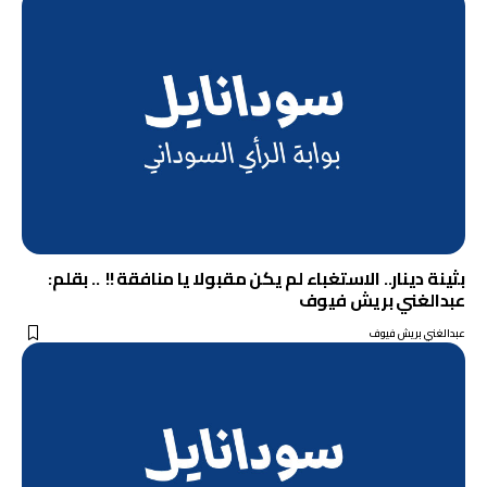
بثينة دينار.. الاستغباء لم يكن مقبولا يا منافقة !! .. بقلم:
عبدالغني بريش فيوف
عبدالغني بريش فيوف