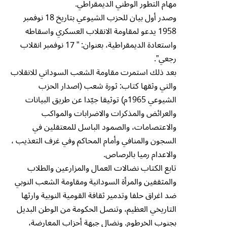
مهام التطور الوطني الديمقراطي.
وصدر أول بيان للحزب الشيوعي بتاريخ 18 نوفمبر
1958 يدعو لمقاومة الانقلاب العسكري واسقاطه
واستعادة الديمقراطية، بعنوان: ” 17 نوفمبر انقلاب
رجعي”.
بعد ذلك استمرت مقاومة الشعب السوداني للانقلاب
والتي وثقها كتاب: ثورة شعب (اصدار الحزب
الشيوعي 1965م) توثيقا جيّدا عن طريق البيانات
والعرائض والمذكرات والاضرابات والمواكب
والاعتصامات، والصمود الباسل للمعتقلين في
السجون والمنافي وأمام المحاكم وفي غرف التعذيب ،
والاعدام رميا بالرصاص.
تابع الكتاب نضالات العمال والمزارعين والطلاب
والمثقفين والمرأة السودانية ومقاومة الشعب النوبي
ضد اغراق حلفا وتدمير ثقافة القومية النوبية وارثها
التاريخي العظيم، وتنصل الحكومة من الوطن البديل
بجنوب الخرطوم. ونضال جبهة أحزاب المعارضة،