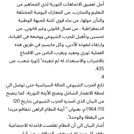
أجل تعميق الاتجاهات الثورية لدي الجماهير من
التعليم والتجارب، من المعارك اليومية المختلفة
والتآزر حولها، من بناء قوي ثابتة للجبهة الوطنية
الديمقراطية ، من نضال قانوني وغير قانوني، من
تحسين وتأهيل للحزب الشيوعي ووضعه في القيادة،
وارتقاء لنفوذه الأدبي، وكل مايسير في طريق هذه
العملية ثوري ومفيد ويقرب الناس من الاقتناع
بالاضراب والاستعداد له ثم تنفيذه” (ثورة شعب، ص
435.
4
تابع الحزب الشيوعي الحالة السياسية حتي توصل الي
لحظة الانفجار الشامل ونضج الأزمة الثورية، كما يتضح
من البيان الذي اصدره الحزب الشيوعي بتاريخ 20/
10/ 1964م، بعنوان ” أزمة النظام الراهن تتفاقم مزيدا
من اليقظة والوحدة”.
أشار البيان الي أن النظام تقلصت قاعدته الاجتماعية
وفقد كل سند له غير بعض المنافقين من كبار