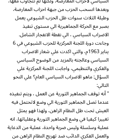
السياسي لأحزاب المعارضة، ولكنها لم تتجاوب معها،
وبعدها انسحب الحزب من جبهة احزاب المعارضة،
وطيلة الثلاث سنوات ظل الحزب الشيوعي يعمل
بصبر مع الحركة الجماهيرية الي مستوي تنفيذ
الاضراب السياسي ، الي نقطة الانفجار الشامل.
وجاءت دورة اللجنة المركزية للحزب الشيوعي في 6
يناير 1963م، والتي اكدت علي شعار الاضراب
السياسي وعالجته بالمزيد من الوضوح السياسي
والفكري والتنظيمي، واجابت اللجنة المركزية علي
السؤال: ماهو الاضراب السياسي العام؟ علي النحو
التالي:
” أنه توقف الجماهير الثورية عن العمل ، ويتم تنفيذه
عندما تصل الجماهير الثورية الي وضع لاتحتمل فيه
العيش تحت ظل النظام الراهن، ولهذا فهو يمثل
تغييرا كيفيا في وضع الجماهير الثورية وعقلياتها، انه
عملية وسلسلة وليس ضربة واحدة، عملية من الدعاية
والعمل الفكري الدائب ضد تهريج النظام الراهن من