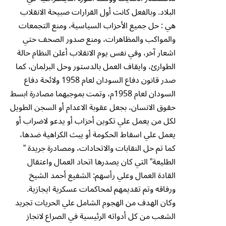
البلاد. وبالفعل كانت أول القرارات صبيحة الانقلاب
هي : حل جميع الأحزاب السياسية، ومنع التجمعات
والمواكب والمظاهرات، ومنع صدور الصحف حتي
اشعار آخر، وفي نفس يوم الانقلاب أعلن النظام حالة
الطوارئ، وايقاف العمل بالدستور وحل البرلمان، كما
صدر قانون دفاع السودان لعام 1958 ولائحة دفاع
السودان لعام 1958م، وتمت بموجبهما مصادرة ابسط
حقوق الانسان، بجعل عقوبة الاعدام أو السجن الطويل
لكل من يعمل علي تكوين أحزاب أو يدعو لاضراب أو
يعمل علي اسقاط الحكومة أو يبث الكراهية ضدها،
كما تم حل النقابات والاتحادات، ومصادرة جريدة ”
الطليعة” التي كان يصدرها اتحاد العمال واعتقال
القادة العمال وعلي رأسهم: الشفيع أحمد الشيخ
ورفاقه وتم تقديمهم لمحاكمات عسكرية ايجازية.
وكان الهدف من الهجوم الشامل علي الحريات تجريد
الشعب من كل أدواته الرئيسية في الصراع لانجاز