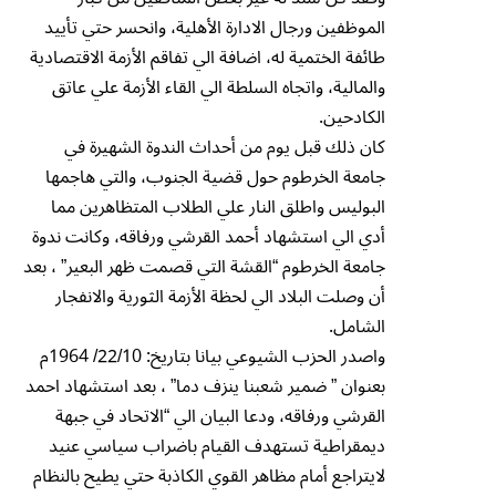
الموظفين ورجال الادارة الأهلية، وانحسر حتي تأييد
طائفة الختمية له، اضافة الي تفاقم الأزمة الاقتصادية
والمالية، واتجاه السلطة الي القاء الأزمة علي عاتق
الكادحين.
كان ذلك قبل يوم من أحداث الندوة الشهيرة في
جامعة الخرطوم حول قضية الجنوب، والتي هاجمها
البوليس واطلق النار علي الطلاب المتظاهرين مما
أدي الي استشهاد أحمد القرشي ورفاقه، وكانت ندوة
جامعة الخرطوم “القشة التي قصمت ظهر البعير” ، بعد
أن وصلت البلاد الي لحظة الأزمة الثورية والانفجار
الشامل.
واصدر الحزب الشيوعي بيانا بتاريخ: 22/10/ 1964م
بعنوان ” ضمير شعبنا ينزف دما” ، بعد استشهاد احمد
القرشي ورفاقه، ودعا البيان الي “الاتحاد في جبهة
ديمقراطية تستهدف القيام باضراب سياسي عنيد
لايتراجع أمام مظاهر القوي الكاذبة حتي يطيح بالنظام