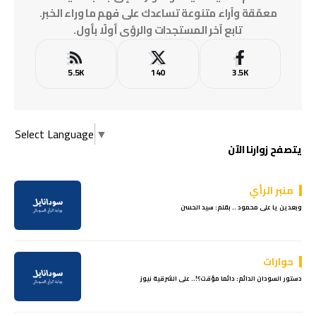
معمّقة وآراء متنوعة تساعدك على فهم ما وراء الخبر.
تابع آخر المستجدات والرؤى أولًا بأول.
5.5K
140
3.5K
Select Language
▼
يتصفح زوارنا الآن
منبر الرأي
وبعدين يا على محمود .. بقلم: سيد الحسن
حوارات
دستور السودان الدائم: دائما مؤقت؟!.. على الشرقية نيوز