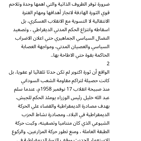
ضرورة توفر الظروف الذاتية والتي اهمها وحدة وتلاحم
قوي الثورة الهادفة لانجاز أهدافها ومهام الفترة
الانتقالية لا التسوية مع الانقلاب العسكري، بل
اسقاطه وانتزاع الحكم المدني الديقراطي ، وتصعيد
النضال السياسي الجماهيري حتي اعلان الاضراب
السياسي والعصيان المدني، ومواجهة العصابة
الحاكمة بقوة حتي الاطاحة بها..
2
الواقع أن ثورة اكتوبر لم تكن حدثا تلقائيا او عفويا، بل
كانت حصيلة لتراكم مقاومة الشعب السوداني
منذ صبيحة انقلاب 17 نوفمبر 1958م، عندما سلم
عبد الله خليل رئيس الوزراء يومئذ الحكم للجيش،
بهدف مصادرة الديمقراطية والقضاء علي الحركة
الديمقراطية في البلاد، ومصادرة نشاط الحزب
الشيوعي الذي كان متناميا وتصفيته، وكبت حركة
الطبقة العاملة ، ومنع تطور حركة المزارعين، والركوع
للاستعمار الحديث ووقف الثورة الديمقراطية في