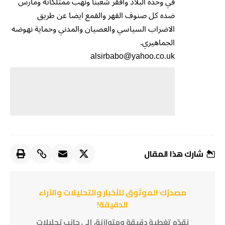
في وحدة البلاد وافقر شعبنا ونهب ممتلكاته ومارس
ضده كل صنوف القهر والقمع ايضا عن طريق
الاضراب السياسي والعصيان والمدني وحماية نهوضه
الجماهيري.
alsirbabo@yahoo.co.uk
شارك هذا المقال
مصدرُك الموثوق للأخبار والتحليلات والآراء
الدقيقة!
نقدّم تغطية دقيقة ومتوازنة، إلى جانب تحليلات