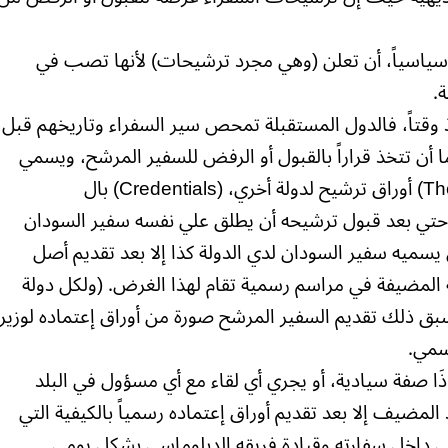
وسياسياً، أن تعلن (وهي مجرد ترشيحات) لأنها تصب في
.
 وقتاً، فالدول المستقبلة تمحص سير السفراء وتاريخهم قبل
ا أن تتخذ قراراً بالقبول أو الرفض للسفير المرشح، ويسمي
كل سفير قدمت دولته (The sending State) أوراق ترشيح لدولة أخري، (Credentials) بال
Amba) ولا يجوز له، حتي بعد قبول ترشيحه أن يطلق علي نفسه سفير السودان
 يسميه سفير السودان لدي الدولة كذا إلا بعد تقديم أصل
لة المضيفة في مراسم رسمية تقام لهذا الغرض. (ولكل دولة
سبق ذلك تقديم السفير المرشح صورة من أوراق إعتماده لوزير
سمي.
ذَا صفة سيادية، أو يجري أي لقاء مع أي مسؤول في البلد
المضيف إلا بعد تقديم أوراق إعتماده رسمياً بالكيفية التي
يني داخل سفارته وقيادة فريقه الدبلوماسي بشكل يومي.