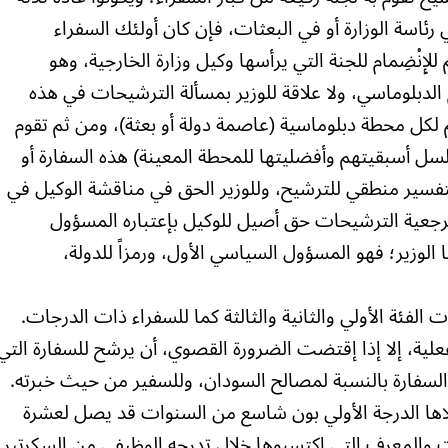
 رئاسة الوزارة أو في البعثات، فإن كان أولئك السفراء
إِنْضِمام للجنة التي يرأسها وكيل وزارة الخارجية، وهو
الدبلوماسي، ولا علاقة للوزير بمسألة الترشيحات في هذه
م لكل محطة دبلوماسية (عاصمة دولة أو بعثة)، ومن ثم تقوم
سلسل أسبقيتهم وأفضليتها للمحطة المعينة) هذه السفارة أو
تفسير منطقي للترشيح، وللوزير الحق في مناقشة الوكيل في
رجعية الترشيحات حق أصيل للوكيل بإعتباره المسؤول
ما الوزير؛ فهو المسؤول السياسي الأول، ورمزاً للدولة،
الفئة الأولي والثانية والثالثة كما للسفراء ذات الدرجات.
فعلية، إلا إذا إقتضت الضرورة القصوي، أن يرشح للسفارة التي
 السفارة بالنسبة لمصالح السودان، وللسفير من حيث خبرته.
أعلاها الدرجة الأولي بون شاسع من السنوات قد يصل لعشرة
 والمعرف التي إكتسبوها خلال تدرجه الوظيفي من السكرتير