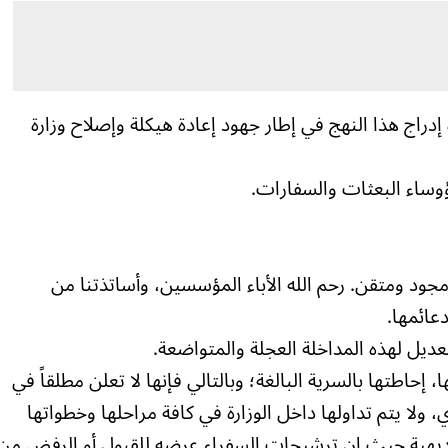
إدراج هذا النهج في إطار جهود إعادة هيكلة وإصلاح وزارة
وساء البعثات والسفارات.
مجود ومتقن. رحم الله الأباء المؤسسين، وأساتذتنا من
عائمها.
عديل لهذه المداخلة العجلة والمتواضعة.
إحاطتها بالسرية البالغة؛ وبالتالي فإنها لا تعلن مطلقاً في
ي، ولا يتم تداولها داخل الوزارة في كافة مراحلها وخطواتها
بديهية حيث إن ترشيحات السفراء عرضه للقبول أو الرفض من