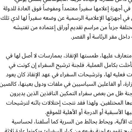
ي أجهزة إعلامها سفيراً معتمداً ومفوضاً فوق العادة للدولة
 في أجهزتها الإعلامية الرسمية عن وضعه سفيراً لها لدي تلك
مختلفة جزءاً من مراسم تقديم أوراق إعتماده من تفتيشه
داخل مقر الرئاسة أو القصر.
 ومتعارف عليها، طمستها الإنقاذ، بممارسات لا أصل لها في
فأخلت بكامل العملية. فلجنة ترشيح السفراء إن كونت في
ات فعليه لها، وترشيحات السفراء في عهد الإنقاذ كان يعود
لوزارة، أو الفاعلين السياسيين في ملفات ودول بعينها، كالصين
 للجنة ظل من بعض سفراء التمكين النافذين الذين يديرون
اءها المختلفين. ولهذا فقد نتجت إختلالات بائنه لترشيحات
ها الأسبقية أو الدرجة أو الأهلية للموقع.
ك الألية، ويحاط بحائط من السرية كما أسلفنا، لحساسية
ح تقوم به لجنة رفيعه من كبار السفراء؛ ويكونوا عادة ثلاثة