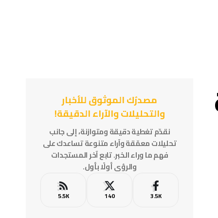
مصدرُك الموثوق للأخبار
والتحليلات والآراء الدقيقة!
نقدّم تغطية دقيقة ومتوازنة، إلى جانب
تحليلات معمّقة وآراء متنوعة تساعدك على
فهم ما وراء الخبر. تابع آخر المستجدات
والرؤى أولًا بأول.
5.5K
140
3.5K