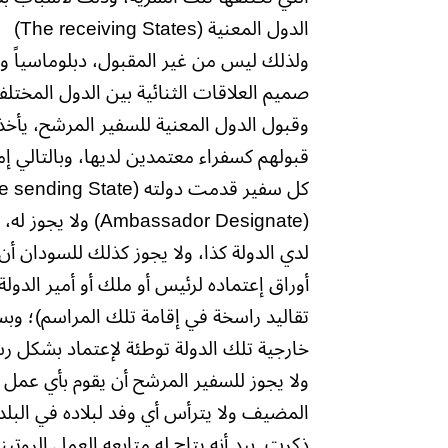
الدول المعنية (The receiving States)
ولذلك ليس من غير المقبول، دبلوماسياً 
صميم العلاقات الثنائية بين الدول المختلفة
وقبول الدول المعنية للسفير المرشح، يأخذ
قبولهم كسفراء معتمدين لديها، وبالتالي إم
(ssador Designate
لدي الدولة كذا، ولا يجوز كذلك للسودان أن
أوراق إعتماده لرئيس أو ملك أو أمير الدو
تقاليد راسخة في إقامة تلك المراسم)؛ وب
خارجية تلك الدولة توطئة لإعتماد بشكل ر
ولا يجوز للسفير المرشح أن يقوم بأي عمل 
المضيف ولا يترأس أي وفد لبلاده في البلد 
ذكرت. بيد أنه يتاح له متابعه العمل الروت