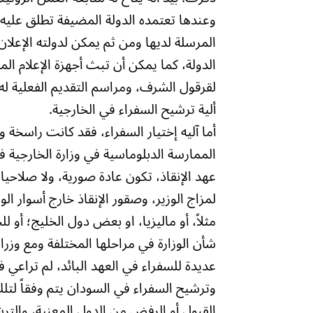
وعندها تعتمده الدولة المضيفة تطلق عليه ف
المرسلة لديها ومن ثم يمكن لدولته الإعلان
الدولة، كما يمكن أن تبث أجهزة الإعلام ال
لقرقول الشرف، ومراسم التقديم الفعلية له 
ألية ترشيح السفراء في الخارجية.
أما آليه إختيار السفراء، فقد كانت راسخة
الممارسة الدبلوماسية في وزارة الخارجية 
عهد الإنقاذ، تكون عادة صورية، ولا صلاحي
لمزاج الوزير، وصقور الإنقاذ خارج أسوار ا
مثلاً، أو ماليزيا، او بعض دول الخليج؛ أو
شأن الوزارة في مراحلها المختلفة ومع وزر
عديدة للسفراء في العهد البائد، لم تراعي في
وترشيح السفراء في السودان يتم وفقاً لتل
القبول أو الرفض من الدول المعنية، والترشي