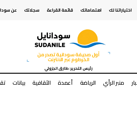
اختياراتنا لك
اهتماماتك
قائمة القراءة
سجلاتك
عن سودان
أول صحيفة سودانية تصدر من
الخرطوم عبر الانترنت
رئيس التحرير: طارق الجزولي
بار
منبر الرأي
الرياضة
أعمدة
الثقافية
بيانات
تقا