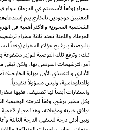
سفراء (وفقاً لأسبقيتم في الدرجة) سواء في
المعنيين موجودين بالخارج يتم إستدعاءهم لل
الشخصية المحورية والأكثر أهمية في الهرم 
المرحلة. واللجنة تحدد ثلاثة سفراء ترشحه
بالتوصية بترشيح هؤلاء السفراء (وفقاً لت
تلك؛ وترفع تلك التوصية للوزير مشفوعة ب
أمر الترشيحات الموصي بها، ولكن تبقي م
الأداري والتنفيذي الأول بوزارة الخارجية؛ أ
وللدبلوماسية، وليس مسؤولاً تنفيذياً.
والسفارات أيضاً لها تصنيف، ففيها سفارات 
وكل سفير يرشح، وفقاً لدرجته الوظيفية ال
توافق خبرته ومؤهلاته، وهذا معيار لأهمية
وبين أدني درجة للسفير، الدرجة الثالثة و
سنوات، بجانب الخبرات المتراكمة واللغات