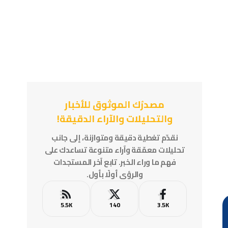
مصدرُك الموثوق للأخبار
والتحليلات والآراء الدقيقة!
نقدّم تغطية دقيقة ومتوازنة، إلى جانب
تحليلات معمّقة وآراء متنوعة تساعدك على
فهم ما وراء الخبر. تابع آخر المستجدات
والرؤى أولًا بأول.
5.5K
140
3.5K