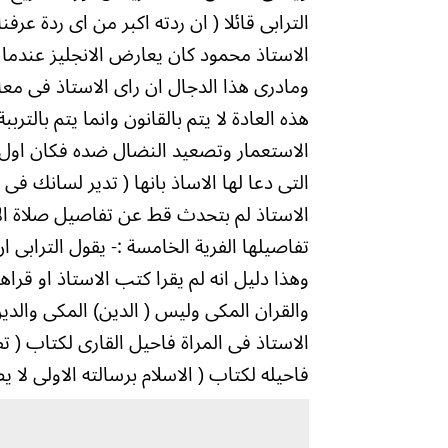
الترابى قائلا ( ان ردته اكبر من اى ردة عرفنا
الاستاذ محمود كان يعارض الانجليز عندما 
ومادرى هذا الدجال ان راى الاستاذ فى معا
هذه العادة لا يتم بالقانون وانما يتم بالتر
الاستعمار وتصعيد النضال ضده فكان اول س
التى دعا لها الاساذ بانها ( تدير لسانك ف
الاستاذ لم بتحدث قط عن تفاصيل صلاة الا
تفاصيلها الفرية الخامسة :- يقول الترابى
وهذا دليل انه لم يقرا كتب الاستاذ او قرا
والقران المكى وليس ( الدين) المكى والدين
الاستاذ فى المراة فاحيل القارى لكتاب ( ت
فاحيله لكتاب ( الاسلام برسالته الاولى لا 