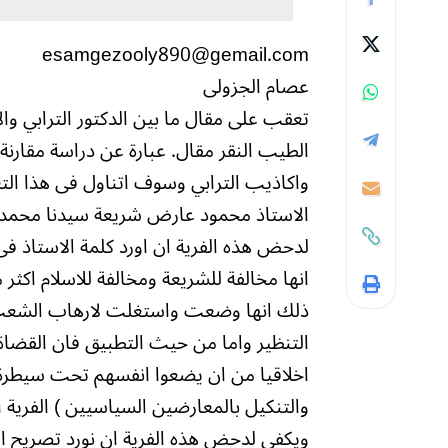
esamgezooly890@gemail.com
عصام الجزولى
تعقب على مقال ما بين الدكتور الترابي وا
الطيب النقر مقال. عبارة عن دراسة مقارنة 
واكاذيب الترابي وسوف اتناول فى هذا التعقي
الاستاذ محمود عارض شريعة سيدنا محمد ا
انها مخالفة للشريعة ومخالفة للاسلام اك
ذلك انها وضعت واستغلت لارهاب الشعب و
التنظير واما من حيث التطبيق فان القضاة 
اخلاقيا من ان يضعوا انفسهم تحت سيطرة 
والتنكيل بالمعارضين السياسيين ) الفرية ال
ويكفى لدحض هذه الفرية ان نورد تصريح التر