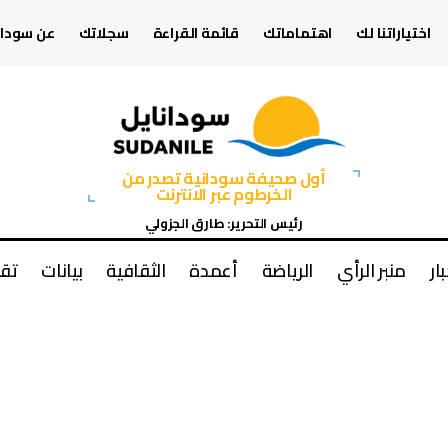
اختياراتنا لك
اهتماماتك
قائمة القراءة
سجلاتك
عن سودان
أول صحيفة سودانية تصدر من
الخرطوم عبر الانترنت
رئيس التحرير: طارق الجزولي
بار
منبر الرأي
الرياضة
أعمدة
الثقافية
بيانات
تقا