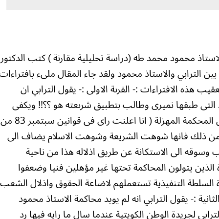
لاستاذ محمود محمد طه (دراسة تحليلية مقارنة ) كتب الدكتور
بين الترابي والاستاذ محمود ولقد جاء المقال ملىء بافتراءات
ب هذه الافتراءات :- الفرىة الاولى :- يقول الترابي ان
لتى طبقها نميرى وطالب بتطبيق شرىعته هو ؟؟!! ويكفى
لدحض هذه الفرية ان اورد كلمة الاستاذ فى المحكمة المهزلة ( انا اعلنت راى فى قوانين سبتمبر 83 من
ثر من ذلك فانها شوهت الشريعة وشوهت الاسلام يضاف الى
سوقه الى الاستكانة عن طريق اذلاله هذا من ناحية
الذين يتولون المحاكمة تحتها غير مؤهلين فنيا وضعفوا
السلطة التنفيذية تستعملهم لاضاعة الحقوق واذلال الشعب
ثانية :- يقول الترابي انه لم يويد محاكمة الاستاذ محمود
ابي لجريدة الوطن الكويتية عندما سال ما رايه فيها رد