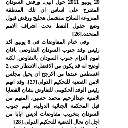
20 يونيو 2011 حول ابيى, ورفض السودان
المقترح على اساس ان تلك المنطقة
المنزوعة السلاح ستشمل هجليج ورفض قبول
وضع حقول النفط تحت اشراف الامم
المتحدة.
[26]
وفى ختام المفاوضات فى 8 يونيو, اكد
رئيس وفد جنوب السودان التفاوضى باقان
اموم التزام جنوب السودان بالتفاوض, لكنه
اوضح انه قد يكون من الافضل الانتظار حتى 2
اغسطس عندها من الارجح ان يحيل مجلس
الامن القضية للتحكيم الدولى
[27]
. وقد
اتهم
رئيس الوفد الحكومى للتفاوض بشان القضايا
الامنية عبدالرحيم محمد حسين، المتهم من
قبل المحكمة الجنائية الدولية، اتهم جنوب
السودان بتخريب مفاوضات اديس ابابا من
اجل ان تحال القضية للتحكيم الدولى.
[28]