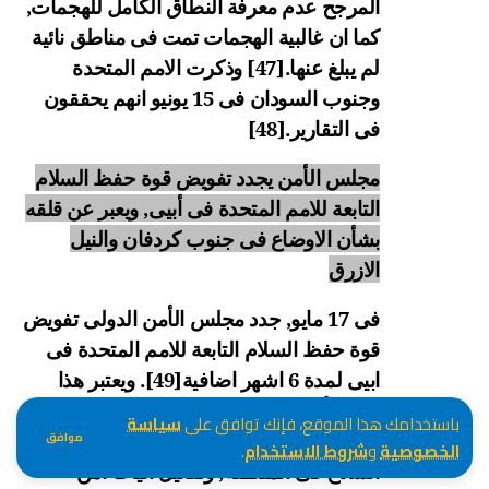
المرجح عدم معرفة النطاق الكامل للهجمات,
كما ان غالبية الهجمات تمت فى مناطق نائية
لم يبلغ عنها.
[47]
وذكرت الامم المتحدة
وجنوب السودان فى 15 يونيو انهم يحققون
فى التقارير.
[48]
مجلس الأمن يجدد تفويض قوة حفظ السلام
التابعة للامم المتحدة فى أبيى, ويعبر عن قلقه
بشأن الاوضاع فى جنوب كردفان والنيل
الازرق
فى 17 مايو, جدد مجلس الأمن الدولى تفويض
قوة حفظ السلام التابعة للامم المتحدة فى
ابيى لمدة 6 اشهر اضافية
[49]
. ويعتبر هذا
القرار أعادة تقييم لمكونات البعثة فى فترة 4
باستخدامك هذا الموقع، فإنك توافق على
سياسة
موافق
اشهر, اعتمادا على التقدم المحرز فى نزع
الخصوصية
و
شروط الاستخدام
.
السلاح فى المنطقة, وتفعيل اليات امن