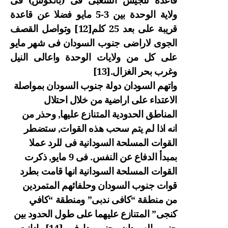
ولاية الوحدة بين 3-5 مايو فضلا عن قاعدة
قريبة على بعد 25 كلم
[12]
وتواصل القصف
الجوى لاراضى جنوب السودان فى شهر مايو
على كل من ولايات الوحدة واعالى النيل
وغرب بحر الغزال.
[13]
واتهم السودان دولة جنوب السودان بمواصلة
الاعتداء على اراضية من خلال احتلال
المناطق الحدودية المتنازع عليها, وحذر من
انه اذا لم يتم سحب هذه القوات, ستضطر
القوات المسلحة السودانية فى للرد عملا
بمبدأ الدفاع عن النفس. فى 9 مايو, ذكرت
القوات المسلحة السودانية انها قامت بطرد
قوات جنوب السودان وحلفائهم المتمردين
من منطقة “كافى ندبى” ومنطقة “كافي
كنجى” المتنازع عليهما على طول الحدود بين
جنوب السودان وجنوب دارفور.
[14]
وادانت