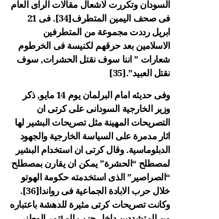
السودان وتكررت لاشعال مقالات الراى العام
فى صحف اليمين المتطرف
[34]
. فى 21
ابريل رددت مجموعة من المتطرفين
الاسلامين بعد حرقهم لكنيسة فى الخرطوم
شعارات ” اننا سوف نقتل الحشرات, سوف
نقتل العبيد”.
[35]
وفى حديثه امام البرلمان يوم 14 مايو, ذكر
وزير الخارجية السودانى على كرتى ان
التصريحات المهينة مثل تصريحات البشير لها
اثار مدمرة على السياسة الخارجية والجهود
الدبلوماسية. وقال كرتى ان استخدام البشير
لمصطلح “الحشرة” يمكن ان يقارن بمصطلح
“الصراصير” الذى استخدمته حكومة الهوتو
خلال حرب الابادة الجماعية فى رواندا
[36]
.
وكانت تصريحات كرتى مثيرة للدهشة باعتباره
من المتشددين داخل حزب المؤتمر الوطنى.