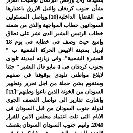
بشأن جنوب كردفان والنيل الازرق باعتبارها
من القضايا الداخلية
[10]
.وواصل المسئولين
السودانيين خطاب المواجهة والذى من ضمنه
خطاب الرئيس البشير الذى نشر على نطاق
واسع حيث
وصف فى خطابه فى يوم 18
ابريل بمدينة الابيض الحركة الشعبية ب ”
الحشرة الشعبية”. وفى زيارته لمدينة تلودى
بجنوب كردفان فى 4 مايو قال البشير ” جئنا
لابلاغ مواطنى تلودى بوقوفنا فى صفهم
وسنقوم بشن حملة من اجل تحرير وتطهير
السودان من الخونة الذين باعوا وطنهم”
[11]
واشارت تقارير الى تواصل القصف الجوى
لدولة جنوب السودان من قبل السودان فى
الايام التى تلت اعتماد مجلس الامن للقرار
2046. واتهم جنوب السودان السودان بقصف
قاعدة للجيش الشعبى فى (بانكوش) فى