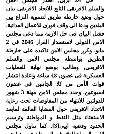
والسلم الافريقى التابع للاتحاد الافريقى بيان
حول وضع خارطة طريق لتسوية النزاع بين
البلدين ودعا الى وقف فورى للاعمال العدائية.
فشل البيان فى حل الازمة مما دعى مجلس
الامن الدولى لاستصدار القرار 2046 فى 2
مايو. وكرر مجلس الامن تاكيده على خارطة
الطريق بواسطة مجلس الامن والسلم
الافريقى, وطالب بوضع نهاية للعمليات
العسكرية فى غضون 48 ساعة واعادة انتشار
قوات الأمن من كلا الجانبين فى غضون
اسبوعين. وحدد مجلس الامن مهلة 3 شهور
للدولتين للانتهاء من المفاوضات تحت رعاية
الاتحاد الافريقى حول القضايا العالقة لمابعد
الاستفتاء
مثل النفط و المواطنة وترسيم
الحدود وقضية ابيى
[3]
. كما تناول مجلس
الامن الصراع الدائر فى السودان فى منطقتى