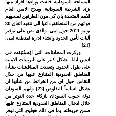
المسلحة السودانية خلفت وراءها افراد منها
بزى الشرطة السودانية. ومدح الامين العام
للامم المتحدة بان كى مون الطرفين لسحبهم
قواتهم من المنطقة, داعيا الى تنفيذ اتفاق 20
يونيو 2011 حول ابيى, والذى نص على توفير
آليات لأمن الحدود وانشاء ادارة لمنطقة ابيى.
[21]
وركزت المحادثات، التى اوُستُئنِفت فى
اديس ابابا، بشكل كبير على الترتيبات الامنية
على طول الحدود. وتعقدت المناقشات بشأن
المناطق الحدودية المتنازع عليها من خلال
النقاش حول اى من الخرائط من شأنها ان
تشكل اساساً للتفاوض.
[22]
واتهم السودان
دولة جنوب السودان بازكاء حدة التوتر من
خلال ادخال المناطق الحدودية المتنازع عليها
ضمن خريطته, بما فى ذلك هجليج, التى توفر