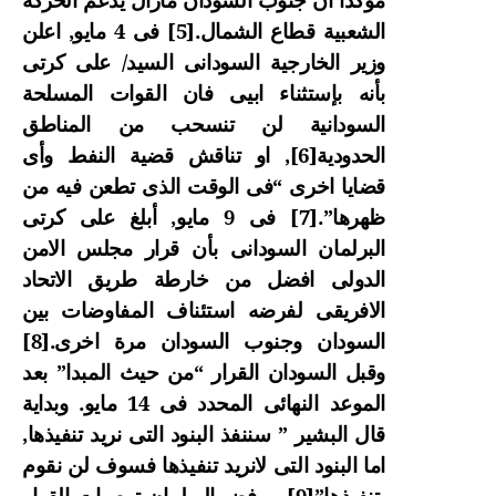
الشعبية قطاع الشمال.
[5]
فى 4 مايو, اعلن
وزير الخارجية السودانى السيد/ على كرتى
بأنه بإستثناء ابيى فان القوات المسلحة
السودانية لن تنسحب من المناطق
الحدودية
[6]
, او تناقش قضية النفط وأى
قضايا اخرى “فى الوقت الذى تطعن فيه من
ظهرها”.
[7]
فى 9 مايو, أبلغ على كرتى
البرلمان السودانى بأن قرار مجلس الامن
الدولى افضل من خارطة طريق الاتحاد
الافريقى لفرضه استئناف المفاوضات بين
السودان وجنوب السودان مرة اخرى.
[8]
وقبل السودان القرار “من حيث المبدا” بعد
الموعد النهائى المحدد فى 14 مايو. وبداية
قال البشير ” سننفذ البنود التى نريد تنفيذها,
اما البنود التى لانريد تنفيذها فسوف لن نقوم
بتنفيذها”
[9]
. ورفض البرلمان توصيات القرار