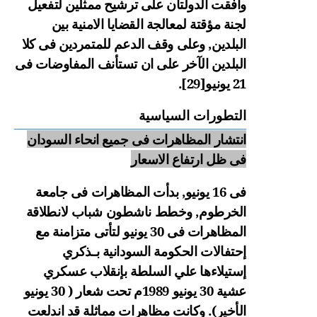
وافقت الدولتان على ترشيح ممثلين لتفعيل
لجنة مؤقتة لمعالجة القضايا الامنية بين
البلدين, وعلى وقف الدعم للمتمردين فى كلا
البلدين الآخر على ان تستأنف المفاوضات فى
21 يونيو
[29]
.
التطورات السياسية
انتشار المظاهرات فى جميع انحاء السودان
فى ظل ارتفاع الاسعار
فى 16 يونيو, بدأت المظاهرات فى جامعة
الخرطوم, وخطط ناشطون شباب لانطلاقة
المظاهرات فى 30 يونيو
لتأتى متزامنة مع
إحتفالات الحكومة السودانية بـذكري
إستيلاءها علي السلطة بإنقلاب عسكري
عشية 30 يونيو 1989م تحت شعار ( 30 يونيو
الأخير). وكانت مظاهرات مماثلة قد اندلعت