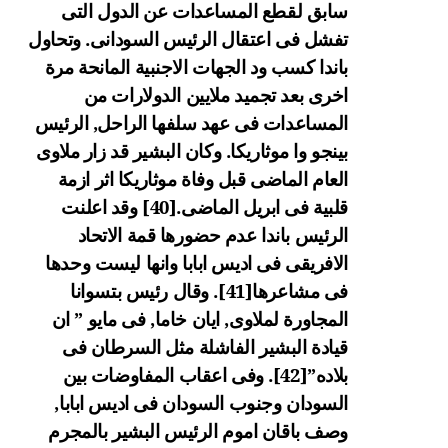
سابق لقطع المساعدات عن الدول التى
تفشل فى اعتقال الرئيس السودانى. وتحاول
باندا كسب ود الجهات الاجنبية المانحة مرة
اخرى بعد تجميد ملايين الدولارات من
المساعدات فى عهد سلفها الراحل, الرئيس
بينجو وا موثاريكا. وكان البشير قد زار ملاوى
العام الماضى قبل وفاة موثاريكا اثر ازمة
قلبية فى ابريل الماضى.
[40]
وقد اعلنت
الرئيس باندا عدم حضورها قمة الاتحاد
الافريقى فى اديس ابابا وانها ليست وحدها
فى مشاعرها
[41]
. وقال رئيس بتسوانا
المجاورة لملاوى, ايان خاما, فى مايو ” ان
قيادة البشير الفاشلة مثل السرطان فى
بلاده”
[42]
. وفى اعقاب المفاوضات بين
السودان وجنوب السودان فى اديس ابابا,
وصف باقان اموم الرئيس البشير بالمجرم