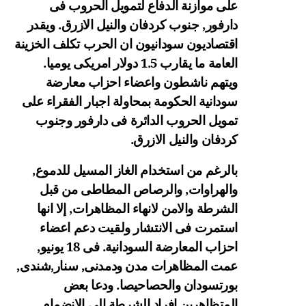
على موازنة الدفاع لتمويل الحروب فى
دارفور, جنوب كردفان والنيل الازرق. ويقدر
اقتصاديون سودانيون ان الحرب تكلف الخزينة
العامة ما يقارب 1.5 دولار امريكى يوميا.
ويتهم ناشطون واعضاء احزاب معارضة
سودانية الحكومة بمحاولة اجبار الفقراء على
تمويل الحروب الدائرة فى دارفور وجنوب
كردفان والنيل الازرق.
بالرغم من استخدام الغاز المسيل للدموع,
والهراوات, والرصاص المطاطى من قبل
الشرطة والامن لانهاء المظاهرات, إلا انها
استمرت فى الانتشار ولقيت دعم اعضاء
احزاب المعارضة السودانية. فى 18 يونيو,
عمت المظاهرات مدن ودمدنى, سنار,شندى,
بورتسودان والحصاحيصا. ودعا بعض
المتظاهرين افراد الشرطة الى الانضمام