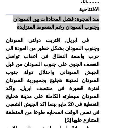
……..33
الافتتاحية
سد الفجوة: فشل المحادثات بين السودان
وجنوب السودان رغم الضغوط المتزايدة
فى ابريل, اقترب
ت دولتى
السودان
وجنوب السودان بشكل خطير من العودة الى
حرب واسعة النطاق فى اعقاب تواصل
القصف الجوى على جنوب السودان من قبل
الجيش السودانى واحتلال دولة جنوب
السودان لمدينة هجليج
بجمهورية السودان
لفترة قصيرة فى منتصف ابريل. واكد
السودان
سيطرته الكاملة على مدينة هجليج
النفطية فى 20 مايو بينما اكد الجيش الشعبى
فى نفس الوقت انسحابه طوعا من المنطقة
المتنازع عليها
[2]
فى 24 ابريل, اصدر مجلس الامن