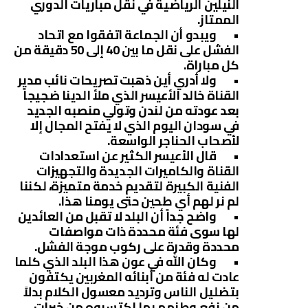
النيلين الرياضية في نقل مباريات الدوري
الممتاز.
• ويبدو أن الجماعة اتفقوا مع اتحاد
الفشل على نقل ما بين 40 إلى 50 دقيقة من
كل مباراة.
• ولا أدري أين ذهبت تصريحات نائب مدير
القناة خالد الأعيسر الذي ملأ الدينا ضجيجاً
بعد عودته من لندن وتولي منصبه الجديد
في سودان اليوم الذي لا يفتح المجال إلا
لأصحاب الحناجر الواسعة.
• قال الأعيسر الكثير عن استعدادات
القناة والكاميرات الجديدة والتجهيزات
الفنية الكبيرة لتقديم خدمة متميزة، لكننا
لم نر لهم أي طحين حتى يومنا هذا.
• واضح جداً أن البلد لا تقبل من العائدين
لها سوى فئة محددة ذات مواصفات
محددة وقدرة على ركوب موجة الفشل.
• وكان الله في عون هذا البلد الذي كلما
عادت له فئة من أبنائه المغربين يكتفون
بتضليل الناس وترديد معسول الكلام بدلاً
من نفع وطنهم بما اكتسبوه من خبرات.