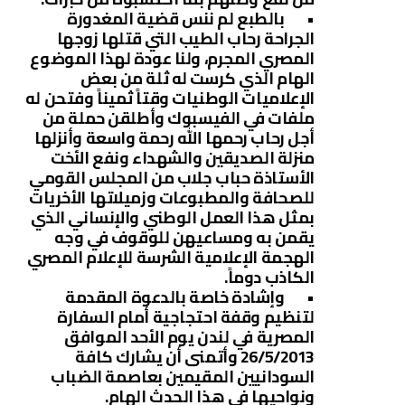
• بالطبع لم ننس قضية المغدورة
الجراحة رحاب الطيب التي قتلها زوجها
المصري المجرم، ولنا عودة لهذا الموضوع
الهام الذي كرست له ثلة من بعض
الإعلاميات الوطنيات وقتاً ثميناً وفتحن له
ملفات في الفيسبوك وأطلقن حملة من
أجل رحاب رحمها الله رحمة واسعة وأنزلها
منزلة الصديقين والشهداء ونفع الأخت
الأستاذة حباب جلاب من المجلس القومي
للصحافة والمطبوعات وزميلاتها الأخريات
بمثل هذا العمل الوطني والإنساني الذي
يقمن به ومساعيهن للوقوف في وجه
الهجمة الإعلامية الشرسة للإعلام المصري
الكاذب دوماً.
• وإشادة خاصة بالدعوة المقدمة
لتنظيم وقفة احتجاجية أمام السفارة
المصرية في لندن يوم الأحد الموافق
26/5/2013 وأتمنى أن يشارك كافة
السودانيين المقيمين بعاصمة الضباب
ونواحيها في هذا الحدث الهام.