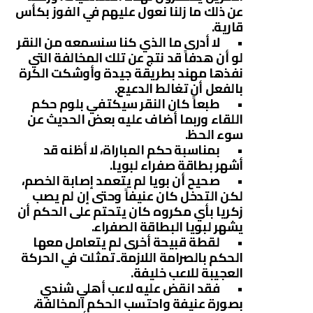
عن ذلك ما زلنا نعول عليهم في الفوز بكأس
قارية.
• لا أدرى ما الذي كنا سنسمعه من النقر
لو أن هدفاً قد نتج عن تلك المخالفة التي
نفذها مهند بطريقة جيدة وأوشكت الكرة
بالفعل أن تغالط الدعيع.
• طبعاً كان النقر سيكتفي بلوم حكم
اللقاء وربما أضاف عليه بعض الحديث عن
سوء الحظ.
• بمناسبة حكم المباراة، لا أظنه قد
أشهر بطاقة صفراء لبويا.
• صحيح أن بويا لم يتعمد إصابة الخصم،
لكن التدخل كان عنيفاً وحتى إن لم يصب
زكريا بأي مكروه كان يتحتم على الحكم أن
يشهر لبويا البطاقة الصفراء.
• لقطة قبيحة أخرى لم يتعامل معها
الحكم بالصرامة اللازمةـ تمثلت في الحركة
العجيبة للاعب خليفة.
• فقد انقض عليه لاعب أهلي شندي
بصورة عنيفة واحتسب الحكم المخالفة،