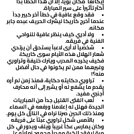
إيكانغا مكان بويا، إلا أن هذا الخطأ بدا
أكثر تأثيراً على سير المباراة.
• فقد وقع عافية في خطأ آخر كبير جداً
عندما أخرج كاريكا ليشرك الحريف عبده جابر
مكانه.
• ولا أدري كيف ينظر عافية للنواحي
الفنية في فريقه.
• شخصياً لا أرى لاعباً يستحق أن يرتدي
شعار الهلال هذه الأيام سوى كاريكا،
فكيف يخرجه المدرب ويترك خليفة وتراوري
وغيرهما ممن لم يكونوا في حال أفضل
منه؟!
• تراوري حكايته حكاية، فمنذ زمن لم أره
يقدم ما يشفع له أو يشير إلى أنه محترف
أجنبي مفيد.
• لعب الفتى القليل جداً من المباريات
الجيدة فهلل له إعلامنا ورفعه في السماء
ومنذ ذلك الحين صرنا نراه في النازل كل يوم.
• بالأمس شكل تراوري عبئاً على فريقه
وكان يمارس عكاً غريباً ويلف ويدور في كل
مرة ليفقد الكرة مهدراً مجهود زملائه على