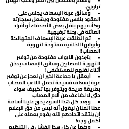
• وسلام بالأحضان بين النقر ولاعب الهلال
تراوري.
• وسائق عربة الإسعاف يجلس على
المقود بنفس مفتوحة ويشعل سيجارته
وكأنه يهم بنقل بعض الأصدقاء أو أفراد
العائلة في رحلة ترفيهية.
• ثم انطلقت عربة الإسعاف المتهالكة
وأبوابها الخلفية مفتوحة لتهوية
المصاب!!
• يتركون الأبواب مفتوحة من توفير
التهوية للمصابين وسائق الإسعاف يدخن
أثناء نقلهم للمستشفى!
• أيعقل يا جماعة الخير أن نعجز عن توفير
عربة إسعاف فسيحة تحمل اللاعب المصاب
بطريقة مريحة ويتوفر بها تكييف هواء
حتى لا نضاعف من آلام المصاب.
• وبعد كل هذا السوء يخرج علينا أسامة
عطا المنان ليقول أنه ليس من حق الإعلام
أن ينتقد اتحادهم لأنه يقوم بعمله على
أكمل وجه!
• ورغماً عن كل هذا الفشل في التنظيم