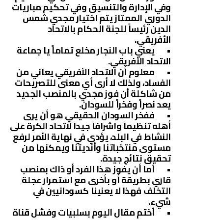
وفي الإدارة والتنسيق وفي تحكيم مباريات
الدوري الممتاز يتم اختيار مجدي شمس
الدين رئيساً للجنة الحكام بالاتحاد
الأفريقي.
• يعني باب النجار مخلع تماماً يا جماعة
الاتحاد الأفريقي.
• معلوم أن الاتحاد الأفريقي يعاني من
الفساد، ولذلك لا أرى أي معنى للتصريحات
من شاكلة أن فوز مجدي بالمنصب الجديد
يعد نصراً وفخراً للسودان.
• ففخر السودان الحقيقي هو أن يرى
أهله تنظيماً واشرافاً جيداً لاتحاد الكرة على
النشاط في البلد، يؤدي في نهاية الأمر لرفع
مستوى منتخباتنا وأنديتنا ويمكنها من
تحقيق نتائج جيدة.
• أما أن يفوز هذا الفرد أو ذاك بمنصب
قاري بطريقة أو بأخرى مع استمرار عجلة
التخلف فهذا لا يعنينا كسودانيين في
شيء.
• أختم مقال اليوم بسلبيات وفشل قناة