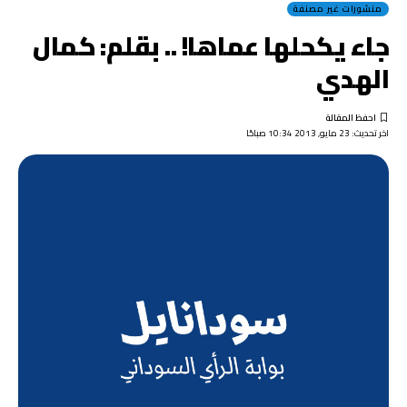
منشورات غير مصنفة
جاء يكحلها عماها! .. بقلم: كمال
الهدي
اخر تحديث: 23 مايو, 2013 10:34 صباحًا