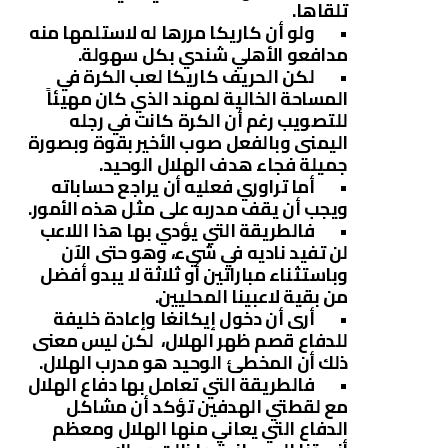
تلقاها.
• ولو أن كاريكا مررها له لاستلمها منه
مدافعو الأهلي شندي بكل سهولة.
• لكن الحريف كاريكا لعب الكرة في
المساحة الخالية لمهند الذي كان مهيئاً
للتصويب رغم أن الكرة كانت في رجله
اليمنى وبالفعل صوب الأخير بقوة وبصورة
جميلة فجاء هدف الهلال الوحيد.
• أما تراوري فعليه أن يراجع حساباته
ويجب أن يقف مدربه على مثل هذه الأمور.
• فالطريقة التي يؤدي بها هذا اللاعب
لن تفيد ناديه في شيء، وهو حتى الآن
وباستثناء مباراتين أو ثلاثة لا يبدو أفضل
من بقية لاعبينا المحليين.
• أرى أن دخول إيكانغا وإعادة خليفة
للدفاع قصم ظهر الهلال، لكن ليس معنى
ذلك أن المخطئ الوحيد هو مدرب الهلال.
• فالطريقة التي تعامل بها دفاع الهلال
مع لقطتي الهدفين تؤكد أن مشاكل
الدفاع التي يعاني منها الهلال ومعظم