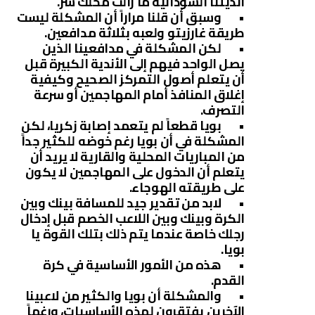
أنديتنا السودانية ما زالت محلك سر.
• وسبق أن قلنا مراراً أن المشكلة ليست
طريقة غارزيتو ولعبه بثلاثة مدافعين.
• لكن المشكلة في مدافعينا الذين
يصل الواحد فيهم إلى الأندية الكبيرة قبل
أن يتعلم أصول التمركز الصحيح وكيفية
إغلاق المنافذ أمام المهاجمين أو سرعة
التصرف.
• بويا قطعاً لم يتعمد إصابة زكريا، لكن
المشكلة في أن بويا رغم خوضه للكثير جداً
من المباريات المحلية والقارية لا يريد أن
يتعلم أن الدخول على المهاجمين لا يكون
على طريقته الهوجاء.
• لابد من تقدير جيد للمسافة بينك وبين
الكرة وبينك وبين اللاعب الخصم قبل إدخال
رجلك خاصة عندما يتم ذلك بتلك القوة يا
بويا.
• هذه من الأمور الأساسية في كرة
القدم.
• والمشكلة أن بويا والكثير من لاعبينا
الآخرين يفتقرون لهذه الأساسيات، ورغماً