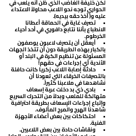
لكن خليفة الغاضب الذي ظن أنه يلعب في
الحواري توجه نحو اللاعب محاولاً الاعتداء
عليه و( أخذ حقه بيديه).
• تصرف غاية في الحماقة أعطانا
الانطباع بأننا نتابع دافوري في أحد أحياء
الخرطوم.
• أيعقل أن يتصرف لاعبون يوصفون
بالكبار بهذه الطريقة دون أن تتخذ الجهات
المسئولة عن تنظيم الكرة في البلد أو
الأندية أي إجراءات في حقهم!
• حادثة إصابة اللاعب زكريا كانت حافلة
بالتصرفات الخرقاء التي تعودنا أن
نشاهدها في ملاعبنا كثيراً.
• بادي ذي بد دخلت عربة إسعاف
متهالكة للملعب وبدلاً من التحرك السريع
وإتباع إجراءات الإسعاف بطريقة احترافية
شاهدنا الهرج والمرج المألوف.
• احتكاكات بين بعض أعضاء الأجهزة
الفنية.
• ونقاشات حادة بين بعض اللاعبين.