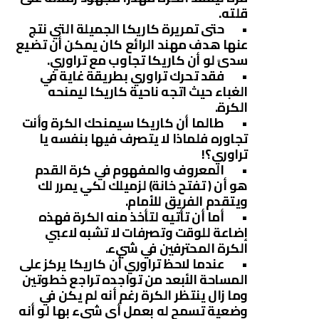
قلته.
• حتى تمريرة كاريكا الجميلة التي نتج
عنها هدف مهند الرائع كان يمكن أن تضيع
سدىً لو أن كاريكا تجاوب مع تراوري.
• فقد تحرك تراوري بطريقة غاية في
الغباء حيث اتجه ناحية كاريكا ليمنحه
الكرة.
• طالما أن كاريكا سيمنحك الكرة وأنت
تجاوره فلماذا لا يتصرف فيها بنفسه يا
تراوري؟!
• المعروف والمفهوم في كرة القدم
هو أن ( تفتح خانة) لزميلك لكي يمرر لك
ويتقدم الفريق للأمام.
• أما أن تأتيه لتأخذ منه الكرة فهذه
إضاعة للوقت وتصرفات لا تشبه لاعبي
الكرة المحترفين في شيء.
• عندما لاحظ تراوري أن كاريكا يركز على
المساحة الأبعد من تواجده تراجع خطوتين
وما زال ينتظر الكرة رغم أنه لم يكن في
وضعية تسمح له بعمل أي شيء بها لو أنه