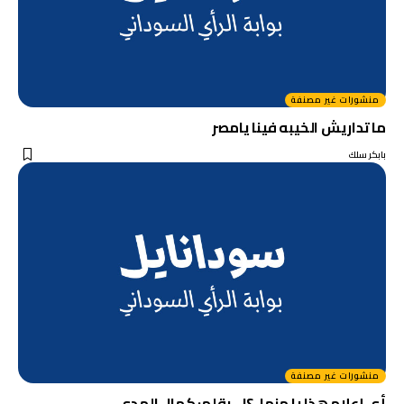
منشورات غير مصنفة
ما تداريش الخيبه فينا يامصر
بابكر سلك
منشورات غير مصنفة
أي إعلام هذا يا مزمل؟! .. بقلم: كمال الهِدي