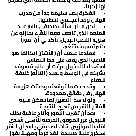
لها زكريا.
• الفكرة بدت سليمة جداً من مدرب
الهلال وقد أعجبتني لحظتها.
• لكن ما أن سألت صديقي ياسر عبد
المنعم الذي تابعت معه اللقاء بمنزله عن
هوية اللاعب البديل، تأكد لي أن أموراً
كثيرة سوف تتغير.
• فعندما علمت أن ( الأشتر) إيكانغا هو
اللاعب الذي يقف على خط التماس
استعداداً للدخول عرفت أن عافية سوف
يشركه في الوسط ويعيد ( التائه) خليفة
للدفاع.
• وقد حدث ما توقعته وحدثت هزيمة
الهلال في دقائق معدودة.
• ولو لا هذا التغيير لما تمكن فتية
الفاتح النقر من تغيير النتيجة.
• بعد أن تغيرت الأمور وأتاح عافية بذلك
التبديل غير الموفق الفرصة للأهلي شندي
لقلب الموازيين، قلت لصديقي ياسر أن النقر
سيخرج علينا صبيحة الغد فرحاً ومهللاً بفوز