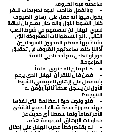
ساعدته فيه الظروف.
• وبالفعل طالعت اليوم تصريحات للنقر
يقول فيها أنه عمل على إرهاق الضيوف
خلال الشوط الأول وأنه كان يعلم بأن لياقة
لاعبي الهلال لن تسعفهم في شوط اللعب
الثاني.. الخ الأسطوانات المشروخة التي
يشنف بها معظم المدربين السودانيين
آذاننا كلما ساعدتهم الظروف في تحقيق
فوز أو تعادل مع أحد ناديي القمة
المزعومة.
• كلام فارغ المحتوى تماماً.
• فمن قال للنقر أن الهلال الذي يزعم
بأنه عمل على إرهاق لاعبيه في الشوط
الأول لن يسجل هدفاً ثانياً يؤمن به
النتيجة؟!
• فلو ولجت كرة المخالفة التي نفذها
مهند بصورة جيدة شباك الدعيع لانقضى
الأمر تماماً ولما سمعنا أي حديث عن
محاولات الإرهاق المزعومة هذه .
• لم يقتصر خطأ مدرب الهلال على إدخال