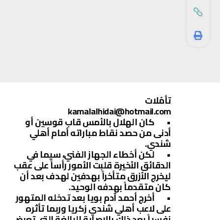
تأمُلات
kamalalhidai@hotmail.com
• كان الهلال بالأمس قاب قوسين أو
أدنى من حصد نقاط مباراته أمام أهلي
شندي.
• لكن أخطاء الجهاز الفني، سيما في
الدقائق الأخيرة قلبت الأمور رأساً على عقب
ليخرج الأزرق متأخراً بهدفين لهدف بعد أن
كان متقدماً بهدفه الوحيد.
• أخرج أحمد آدم بويا بعد تدخله المتهور
على لاعب أهلي شندي زكريا وربما تأثره
نفسياً بعد ذلك بالإصابة البالغة التي تعرض