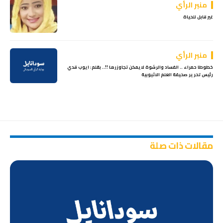
منبر الرأي
غير قابل للحياة
منبر الرأي
خطوطا حمراء .. الفساد والرشوة ﻻيمكن تجاوزرها !!.. بقلم: ايوب قدي
رئيس تحرير صحيفة العلم اﻻثيوبية
مقالات ذات صلة