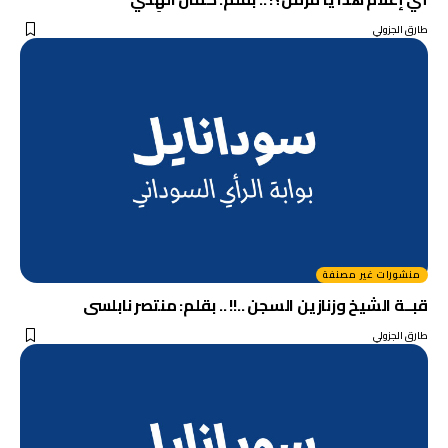
طارق الجزولي
منشورات غير مصنفة
قبــة الشيخ وزنازين السجن ..!! .. بقلم: منتصر نابلسى
طارق الجزولي