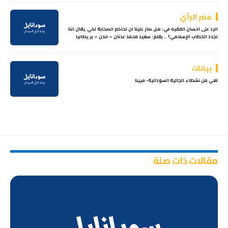
منبر الرأي
الرد على احسان الفقيه في: هل صار علينا ان نحاكم الصحابة لكي يقال اننا
نجدد الخطاب الإسلامي؟ .. بقلم: سعيد محمد عدنان – لندن – بريطانيا
بيانات
نعي من نشطاء الجالية السودانية- فيينا
مقالات ذات صلة