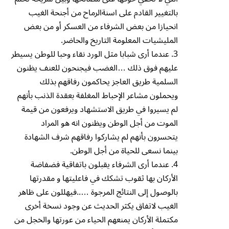
بالتغيير القادم على اسنةالرماح من أجنحة الغيب
انحيازا من بعض الشرفاء من العسكر أو من بعض
المليشيات المعلومة التاريخ والحاضر.
3. عندما أرى شبابا مثل الورد نقاء وحبا للوطن يسيطر
عليهم فوق ذلك …الغضب فيجنحون للعنف يظنون
السلمية طريق العاجز يحاكمون رفاقهم بذلك
ويحملون مشاعر الإحباط المغلفة بعقدة الذنب بأنهم
لم يسيروا في طريق الاستشهاد ويرفعون من قيمة
الموت من أجل الوطن ويظنون انه هو المراد
يتحسرون بأنهم لم يشاركوا رفاقهم شرف الشهادة
بينما نسعى للحياة من أجل الوطن.
4. عندما أرى الشرفاء يقبلون باتفاقية فضفاضة
الأركان بها ثقوب تشكك في فاعليتها و مقدرتها
بالوصول إلى النتائج المرجوة …..فيهللون على ظاهر
الغيب لاتفاق يكثر الحديث عن وجود نسخة أخرى
مكتملة الأركان يمنعهم الحياء من عورتها والخجل من