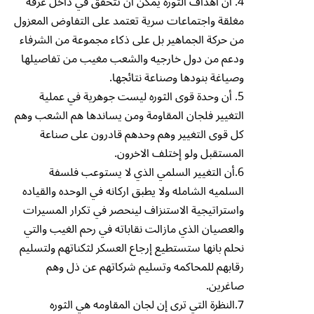
4. أن اهداف الثورة يمكن أن تتحقق في داخل غرفة
مغلقة واجتماعات سرية تعتمد على التفاوض المعزول
من حركة الجماهير بل على ذكاء مجموعة من الشرفاء
ودعم من دول خارجيه والشعب مغيب من تفاصيلها
وصياغة بنودها وصناعة نتائجها.
5. أن وحدة قوى الثوره ليست جوهرية في عملية
التغيير فلجان المقاومة ومن يساندها هم الشعب وهم
كل قوى التغيير وهم وحدهم قادرون على صناعة
المستقبل ولو إختلف الاخرون.
6.أن التغيير السلمي الذي لا يستوعب فلسفة
السلميه الشامله ولا يطبق اركانه في الوحده والقياده
واستراتيجية الاستنزاف لينحصر في تكرار المسيرات
والعصيان الذي مازالت نقاباته في رحم الغيب والتي
نحلم بانها ستستطيع إرجاع العسكر لثكناتهم ولتسليم
رقابهم للمحاكمه وتسليم شركاتهم عن ذل وهم
صاغرين.
7.النظرة التي ترى إن لجان المقاومه هي الثوره