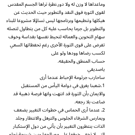
وماعداها لا وزن له ولا دور.نظرة تراها الجسم المقدس
لقوى الثوره فوق النقد والتطوير حيث الحديث عن
هيكلها وتنظيمها وبرنامجها ليس تساؤلا مشروعا للبناء
والتطوير بل جرما يحاسب عليه كل من يتطاول لتصله
سهام التخوين والعماله لتحيط نفسها بقداسة وخوف
تفرض على قوى الثورة الأخرى رغم تحفظاتها السعي
لكسب رضاها وودها ولو على
حساب المنطق والحقيقه.
ياصديقي
ساحارب جرثومة الإحباط عندما أرى
1.شعبنا يغرق في دوامة اليأس من المستقبل
والايمان بأن الثورة قد انتهت وانها فرصة ذهبية قد
ضاعت بلا رجعه.
2. عندما أرى الحماس في خطوات التغيير يضعف
ويمارس الشرفاء الجلوس والترهل والانتظار وجلد
الذات ينتظرون التغيير بأن يأتي من دول الإستكبار
التي لا تخفي خوفها على مصالحها وبين شريحة تحلم