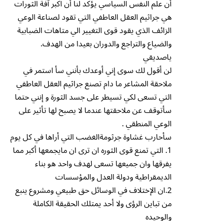
أن علم النفس السياسي يؤكد لنا أن اكبر آفة الثورات
هي جراثيم العقل العاطفي التي تقود لصناعة الوعي
الزائف الذي يقود قوى التغيير الي متاهات الضبابية
والضياع والتراجع والدوران بعيدا من الهدف.
ياصديقي
‏لن أقول لك سوى إني أوعدك بأنني سأ استمر في
ملاحقة المشاعر ما دام تصنع جراثيم العقل العاطفي
التي تسعى لكي تسيطر على جسد الثورة و إنني حتما
سأتوقف عن ملاحقتها عندما لا يصبح لها تأثير على
الوعي المنطقي .
سأحارب غشاوة جرثومةالغضب التي أراها في كل يوم
1. التي تمنع قوى الثوره ان ترى ان مايجمعها أكبر مما
يفرقها وان جميعها تسعى لهدف واحد هو بناء
الديمقراطية ودولة العدل والمؤسسات
2.ان الإختلاف في الوسائل حق طبيعي ومشروع ينبع
من تباين الرؤى ولا أحد يمتلك الحقيقة الكاملة
والوحيده