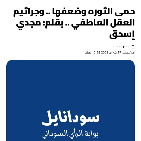
حمى الثوره وضعفها .. وجراثيم
العقل العاطفي .. بقلم: مجدي
إسحق
اخر تحديث: 27 فبراير, 2023 10:25 صباحًا