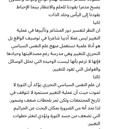
يصبح مدمرا يقودنا للحلم والانتظار بينما الإحباط
يقودنا إلى اليأس وجلد الذات
ثانيا
‏ان النظر لتفسير دور المشاعر وتأثيرها في عملية
التغيير ليس عملا أدبيا شاعريا في توصيف الواقع بل
هو أداة علمية تستعمل منهج علم النفس السياسي
التحرري للتغيير وهي مدرسة رغم مصداقيتها وحيادها
فإنها لا تزعم بأنها ليست الوحيده التي تحلل الوسائل
والعوامل التي تقود للتغيير.
ثالثا
‏ان علم النفس السياسي التحرري يؤكد أن الثورة لا
تموت حيث أن عملية التغيير مستمره لا تتوقف في
تاريخ المجتمعات ولكن تمر بلحظات ضعف وضمور.
لذا نجد أنه من الضرورة بمكان البحث عن الجراثيم
التي تضعف من جسد الثورة وتؤدي لتعثر خطوات
التغيير.