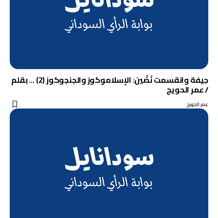
جيفة وانقسمت نُصّْين: الإسلاموكوز والجنجوكوز (2) … بقلم
/ عمر الحويج
عمر الحويج