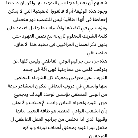
شعبهم أن يعلنوا عنها قبل التمهيد لها ولكن ان صدقنا
وجود هذه الوثيقة أم لا فالعورة الحقيقية التي لا يمكن
إخفاءها في أنها اتفاقية ليس للشعب دور مفصلي
ومؤسسي في تنفيذها والأشراف عليها بل تعتمد على
كلمة الشريك المعلوم تاريخه مع نقض العهود حتى
بدون ذكر لضمان المراقبين في تنفيذ هذا الاتفاق.
فياصديقي
هذه جزء من جراثيم الوعي العاطفي وليس كلها .لن
يتوقف قلمي عن محاربتها فهي آفة في جسد
الثوره….هي معركتي ومعركة كل الشرفاء للتخلص
منها والسعي في دروب التعافي لتكون المشاعر جرعة
من الوعي المنطقي تؤسس لوحدة الهدف وتجميع
قوى الثوره واحترام التباين وادب الإختلاف والايمان
بأن الشعب الواعي المنظم هو طاقة التغيير ربانها
وقلبها الذي اذا تخلص من جراثيم العقل العاطقي ل
مكمل نور الثوره ومحقق أهداف ثورته ولو كره
المرجفون