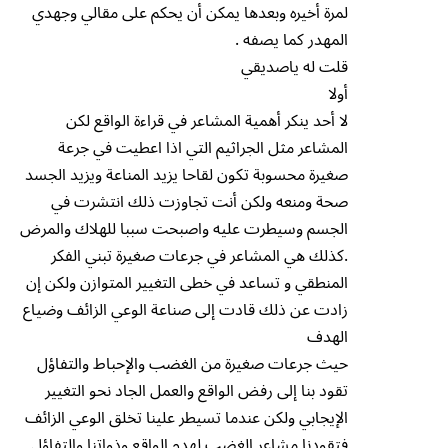
لمرة أخيره وبعدها يمكن أن يحكم على مقالي وجهدي
المهدر كما يصفه .
قلت له ياصديقي
أولا‏
‏لا أحد ينكر أهمية المشاعر في قراءة الواقع لكن
المشاعر مثل الجراثيم التي اذا اعطيت في جرعة
صغيرة محسوبة تكون لقاحا يزيد المناعة ويزيد الجسد
صحة ومنعه ولكن أنت تجاوزت ذلك انتشرت في
الجسم وسيطرت عليه واصبحت سببا للهلاك والمرض
.كذلك هي المشاعر في جرعات صغيرة تبني الفكر
المنطقي و تساعد في خطى التغيير المتوازن ولكن إن
زادت عن ذلك قادت إلى صناعة الوعي الزائف وضياع
الهدف
حيث جرعات صغيرة من الغضب والإحباط والتفاؤل
تقود بنا إلى رفض الواقع والعمل الجاد نحو التغيير
الإيجابي ولكن عندما تسيطر علينا تخلق الوعي الزائف
فتقودنا مشاعر الغضب لهدم الواقع وذواتنا والتفاؤل