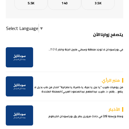
5.5K
140
3.5K
Select Language
▼
يتصفح زوارنا الآن
في بورتسودان لا توجد منطقة وسطي مابين الجنة والنار ( ٦ ) !!..
منبر الرأي
من يوميات طبيب “يا عين يا عنية، يا كافرة يا نصرانية” الحذر من طب بديل لا
ينفع .. بقلم: د. طبيب عبدالمنعم عبدالمحمود العربي/المملكة المتحدة
الأخبار
وفاة وإصابة (25) في حادث مرورى بطريق بورتسودان الخرطوم