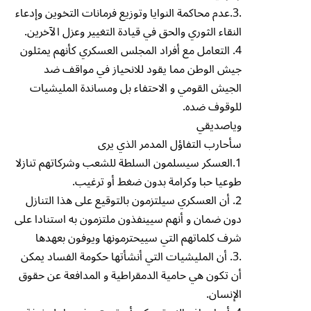
.3.عدم محاكمة النوايا وتوزيع فرمانات التخوين وإدعاء
النقاء الثوري والحق في قيادة التغيير وعزل الآخرين.
4. التعامل مع أفراد المجلس العسكري كأنهم يمثلون
جيش الوطن مما يقود للانحياز في مواقف ضد
الجيش القومي و الاحتفاء بل ومساندة المليشيات
للوقوف ضده.
وياصديقي
سأحارب التفاؤل المدمر الذي يرى
1.العسكر سيسلمون السلطة للشعب وشركاتهم تنازلا
طوعيا حبا وكرامة بدون ضغط أو ترغيب.
2. أن العسكري سيلتزمون بالتوقيع على هذا التنازل
دون ضمان و أنهم سيينفذون ملتزمون به استنادا على
شرف كلماتهم التي سييحترمونها ويوفون بعهدها
.3. أن المليشيات التي أنشأتها حكومة الفساد يمكن
أن تكون هي حامية الدمقراطية و المدافعة عن حقوق
الإنسان.