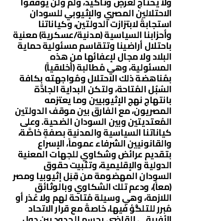
ولا يحتاجُ لعرضٍ وتأكيد، ولم ولن يُوقفوا
الاحتلالين المصري والإثيوبي للسودان
استجابةً لابتزازت الدولتين، وكياناتنا
وأحزابنا السياسية (مدنية/عسكرية) معنية
باحتلال أراضينا وتتقاسم مسئولية حماية
البلاد ولا مجال لإعفائها من هذه
المسئولية، وهي مُطالبة (أخلاقياً)
بمُناهضة ذلك الاحتلال ومُواجهته بكافة
السُبُل المُتاحة، ولتكن البداية الجادَّة
بانتهاج نهج الإثيوبيين وما يعتزمه
المصريون، مع الفارق بين موقف الدولتين
المُعتديتين وبين السودان الضحية. وعلى
كياناتنا السياسية والمدنية بصفةٍ خاصَّة،
والقانونيين الشرفاء عموماً، الإسراع
بتقديم عرائض وشكاوي للجهات المعنية
الدولية والإقليمية، وتثبيت حقوق
السودان المهضومة من قِبَل إثيوبيا ومصر
(معاً)، ودعم تلك الشكاوي وبالوثائق
اللازمة، وهي وسيلة مُتاحة لهم ولا عُذر أو
مُبرر للتلكُّؤ فيها، خاصةً مع قرار الاتحاد
الأفريقي القاضي بحسم الحدود بين دول