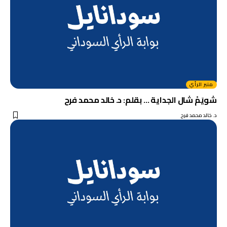
منبر الرأي
شويَمْ شال الجداية … بقلم: د. خالد محمد فرح
د. خالد محمد فرح