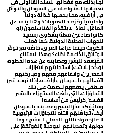
لها بذلك، مع فُقدانها للسند القانوني في
تعدياتها المُتواصلة على السودان والتوغُّل
في أراضيه، مما يجعلها مُدَانَة دولياً
وإقليمياً وعُرْضَة للعقوبات! وهنا يتساءَل
العاقل، لماذا لا يتقدَّم المُتأسلمون (لو
كانوا صادقين فعلاً) بشكوى رسمية
للجهات العدلية الدولية، كما فعلت
الكويت حينما غزاها العراق، خاصَّةً مع توفُّر
الوثائق الدَّاعمة لذلك؟ وهذا الامتناع
المُتعمَّد للبشير وعصابته عن هذه الخطوة،
يُؤكِّد (بلا شك) استجابتهم لابتزازات
المصريين، واتفاقهم معهم ومُباركتهم
لأفعالهم بالسودان وأراضيه، إذ لا يُوجد مُبرر
منطقي يدفعهم للصمت على تلك
التجاوُزات، التي بلغت الاستهزاء بالبشير
(نفسه) كرئيس من أساسه!
وما يُؤكِّد غَدْر البشير وعصابته بالسودان
أيضاً، تجاهُلهُم التام للتجاوُزات الإثيوبية
الصارخة واحتلالها الفعلي للفشقة وما
حولها، وتعدياتهم اليومية (المُوثَّقة) على
السودانيين في المناطق الحدودية، بما