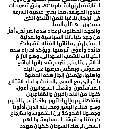
القارة قبل نهاية عام 2016، وفق تصريحات
غندور المُوثَّقة، مما يعني حتمية السرعة
في الإنجاز، تلافياً لثمن التلكُّؤ الذي
سيكون باهظاً وأليماً.
والجهد المطلوب لإعداد هذه العرائض، أقلَّ
من جهد كياناتنا السياسية والمدنية
المبذول في بياناتها المُتلاحقة، وأكثر
فائدة وأقوى أثر منها، ويُؤكد احترام هذه
الكيانات للشعب السوداني، وهو التزامٌ
أخلاقي وتاريخي يُترجم شعاراتها لواقعٍ
ملموس، ويعكس حرصها على البلد
وأهلها، ويُمكن إنجاز هذه الخطوة،
بالتوازي مع السعي الحثيث والجاد لاقتلاع
المُتأسلمين. ولأهلنا السودانيين أقول،
دَعُونا من الانصرافيين والمُغامرين
وتفاهاتهم وإلهاءاتهم، ولنُركِّز على المُهم
وهو اقتلاع البشير وعصابته الذين أذلُّونا
وجعلونا أُضحوكة بين الشعوب، واسترجاع
كرامتنا وحقوقنا المسلوبة، والأهم
السعي لإبقاء السودان ككيان مُهدَّد