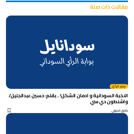
مقالات ذات صلة
منبر الرأي
النخبة السودانية و ادمان الشكل! .. بقلم: حسين عبدالجليل/
واشنطون دي سي
طارق الجزولي