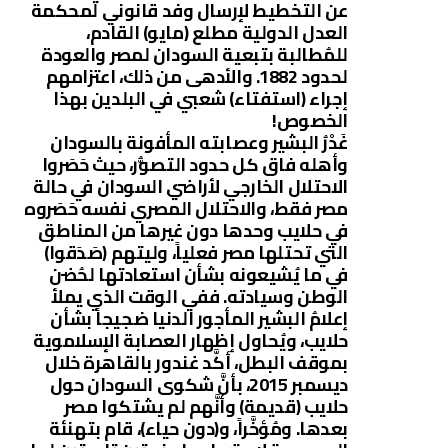
عن التخطيط لإرسال وفد قانوني لمحكمة
العدل الدولية مطلع (مايو) القادم،
للمُطالبة بتبعية السودان لمصر والعودة
لحدود 1882. والأدهى من ذلك، اعتزامهم
إجراء (استفتاء) شعبي في البلدين بهذا
الخصوص!
غَدْرُ البشير وعصابته المأفونة بالسودان
وأهله فاق كل حدود التصوُّر، حيث حَصَروا
الاحتلال الخارجي لأراضي السودان في حالة
مصر فقط، والاحتلال المصري نفسه حَصَروه
في حلايب وحدها دون غيرها من المناطق
التي تحتلها مصر فعلياً، وليتهم (صَدَقوا)
في ما يُشيعونه بشأن استعادتها لحُضن
الوطن وسيادته. ففي الوقت الذي يملأ
إعلامُ البشير المأجور الدنيا ضجيجاً بشأن
حلايب، ويُحاول إظهار العصابة الإسلاموية
بموقف البطل، أكَّد غندور بالقاهرة خلال
ديسمبر 2015، بأنَّ شكوى السودان حول
حلايب (قديمة) وأنَّهم لم يشتكوا مصر
بعدها. ومُؤخَّراً، و(دون حياء)، قام بتهنئة