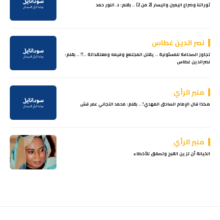
ثوراتنا وصراع اليمين واليسار (2 من 2) .. بقلم: د. النور حمد
نصر الدين غطاس
تجاوز الصحافة للمسئولية .. يقتل المجتمع وقيمه ومعتقداتة ..!! .. بقلم:
نصرالدين غطاس
منبر الرأي
هكذا قال الإمام الصادق المهدي! .. بقلم: محمد التجاني عمر قش
منبر الرأي
الخيانة أن تزين القبح وتصفق للأخطاء