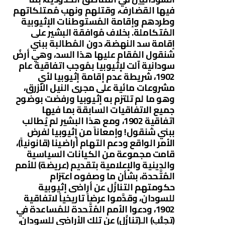
فيها القضارف، وقتلهم ونهب مُمتلكاتهم
وطردهم وإقامة المُستوطنات الإثيوبية
المُتكاملة. بخلاف مُوافقة البشير على
إقامة سد النهضة، دون المُطالبة ببني
شنقول المُقام عليها هذا السد، وهي أرضٌ
سودانية آلت لإثيوبيا بمُوجب اتفاقية عام
1902، شريطة عدم إقامة إثيوبيا لأي
مشروعات مائية على مجرى النيل الأزرق،
وهو ما لم تلتزم به إثيوبيا ورفضت بوضوح
جميع الاتفاقيات السابقة بما فيها
اتفاقية 1902، ومع هذا البشير لم يُطالب
ببني شنقول! وإمعاناً من إثيوبيا لفرض
الأمر الواقع ودعم التهام أراضينا (قانونياً)،
قامت مجموعة من الكيانات السياسية
والدينية والإعلامية بتقديم (عريضة) للأمم
المُتَّحدة، بشأن ما وصفوه اعتزام
حكومتهم التنازُل عن أراضى إثيوبية
للسودان، وقدَّموا عرضاً تاريخياً لاتفاقية
1902، ودعوا الأمم المُتَّحدة للمُساعدة في
(تجنُّب) الـ(تنازُل) عن تلك الأراضى للسودان،