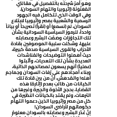
وهو أمرٌ شرحته بالتفصيل في مقالتي
المُعَنْوَنَة (إثيوبيا والتهام السودان).
وفي الوقت الذي تتكامل فيه الجهود
الرسمية والشعبية بمصر وإثيوبيا لابتلاع
السودان، لم (نسمع) أو (نقرأ) تصريحاً أو بياناً
واحداً، للرموز السياسية السودانية بشأن
تلك التجاوُزات وصَمْت البشير وعصابته
عليها، وشكَّلت سلبية الموصوفين بقادة
الأحزاب والقوى السياسية صدمةً كبيرة،
حيث أهملوا التوضيحات والمُناشدات
العديدة بشأن تلك التعديات، وأثبتوا
(عملياً) أنهم يسعون لمصالحهم الذاتية،
وبناء أمجادهم على رُفات السودان وجماجم
أهله! والمُدهش، أنَّ من بين قادة تلك
الكيانات من طَالَبَ بعدم (إثارة) هذه
القضايا، بحجج الأخوة والجِيرة وغيرها من
الترهات، ولم يقتدِ بالكيانات النظيرة في
كلٍ من مصر وإثيوبيا الذين دعموا التهام
حكوماتهم لأراضي السودان!
إنَّ غَدْر البشير وعصابته بالسودان معلومٌ