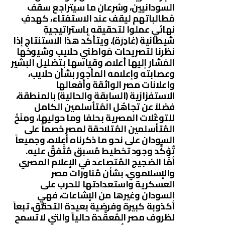
السودانيين، وسُرعان ما سيتراجع سقف
مُطالباتهم ليقف عند الاستفتاء، كهدفٍ
نهائي عملوا لتحقيقه باستراتيجيةٍ
شيطانيةٍ (غادِرَة). ويتأكَّد هذا الاستنتاج إذا
نظرنا لتصريحات مُواطني حلايب وشيوخها
المُشار إليها أعلاه، وقياسها بتضليل البشير
وعصابته وإعلامه المأجور بشأن حلايب،
واعلانات مصر الواثقة وأفعالها
الاستفزازية (السابقة والحالية) بالمنطقة،
فضلاً عن تجاهُل المُتأسلمين الكامل
للتوغُّلات المصرية بحلفا وما حوليها، ومِنَحْ
المُتأسلمين المُتلاحقة لمصر خصماً على
السودان على نحو ما ذكرناه أعلاه، وجميعاً
تُؤكِّد وجود تخطيط مُسبق مُتَّفقٌ عليه.
أمَّا الضجيج المُتصاعد في الإعلام المصري
والإسلاموي، بشأن مُناورات مصر
العسكرية واستعدادتها للحرب على
السودان وغيرها من الإشاعات، فهي
أكذوبة كبيرة وفرضية بعيدة التحقُّق، تبعاً
لظروف مصر المُعقَّدة حالياً والتي لا تسمح