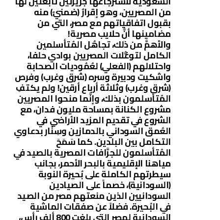
السعودية لاسترجاعها جزيرتين تابعتين لها
من المصريين، وهو إقرارٌ (ضمنيٌ) منه
بقبول اتفاقياتهم مع مصر، التي من
مضامينها أنَّ حلايب مصرية!
والأهمَّ من ذلك، تجاهُل المُتأسلمين
الكامل لتوغُّلات المصريين بوادي حلفا،
واحتلالهم (الفعلي) لعُمُوديات الصحابة
واشكيت ودبيرة وسره (شرق وغرب) وفرص
(شرق وغرب) وثلاثة أرباع أرقين! ولم يكتفِ
المُتأسلمون بذلك، وإنَّما منحوا المصريين
مشروع الكنانة بمساحة مليون فدان، مع
الشروع في تقديم المزيد الأراضي في
العُمق السوداني بالدمازين وسِنَّار بدعاوي
التكامل بين البلدين. كما سَمَحَ
المُتأسلمون للجرَّافات المصرية بالصيد في
مياهنا الإقليمية بالبحر الأحمر، بجانب
سيطرتهم الكاملة على بُحيرة النوبة
(السودانية)، خصماً على الصيادين
السودانيين الذين منعتهم مصر من الصيد
في البُحيرة. فضلاً عن صفقات الماشية
السودانية لمصر التي بلغت 800 ألف رأس،