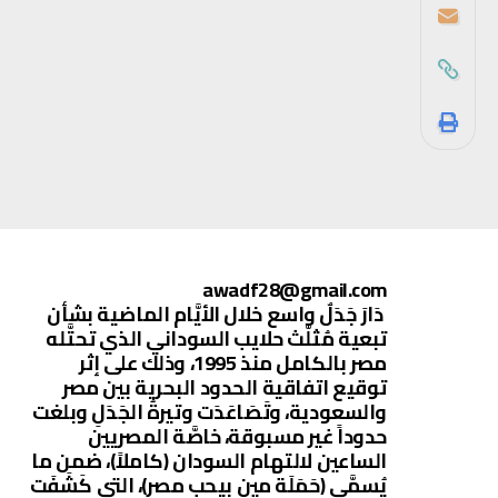
awadf28@gmail.com
دَارَ جَدَلٌ واسع خلال الأيَّام الماضية بشأن
تبعية مُثلَّث حلايب السوداني الذي تحتَّله
مصر بالكامل منذ 1995، وذلك على إثر
توقيع اتفاقية الحدود البحرية بين مصر
والسعودية، وتَصَاعَدَت وتيرةُ الجَدَلِ وبلغت
حدوداً غير مسبوقة، خاصَّة المصريين
الساعين لالتهام السودان (كاملاً)، ضمن ما
يُسمَّى (حَمَلَة مين بيحب مصر)، التي كَشَفَت