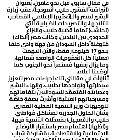
في مقالٍ سابق، قبل نحو عامين، بُعنوان
(انبراشة المُشير.. حلايب أنموذجاً)، عقب زيارة
البشير لمصر والـ(تعتيم) الإعلامي المُصاحب
لنتائجها، والتصريحات الضبابية التي
(تحاشَت) تماماً قضية حلايب والنزاع
الحدودي بين البلدين، وكانت مصر (آنذاك)
مُتوغلة داخل السودان من جهة وادي حلفا
بنحو 17 كيلومتر فقط، والآن التهمت
(فعلياً) كل العُمُوديات الواقعة شمالها،
وما يزال زحفها مُستمراً نحو الجنوب كما
أوضحنا أعلاه.
تَنَاوَلْتُ في مقالتي تلك إجراءات مصر لتعزيز
سيطرتها وتواجدها بحلايب، وإلهاء البشير
وعصابته المُتعمَّد للسودانيين بتفاهاتهم
ومسرحياتهم العبثية! وأشرتُ بصفةٍ خاصَّة،
لتوجيهات وزير التنمية المحلية المصري
بشأن الحلول الجذرية لمشاكل مُواطني
حلايب والـ(تعجيل) بمُعدَّلات التنمية فيها،
و(إظهار) اهتمام مصر باستقرار الأوضاع
الاجتماعية والاقتصادية، بمُشاركة شباب