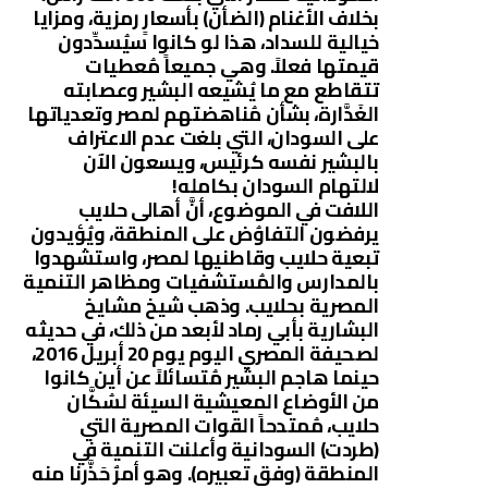
بخلاف الأغنام (الضأن) بأسعارٍ رمزية، ومزايا
خيالية للسداد، هذا لو كانوا سيُسدِّدون
قيمتها فعلاً. وهي جميعاً مُعطيات
تتقاطع مع ما يُشيعه البشير وعصابته
الغَدَّارة، بشأن مُناهضتهم لمصر وتعدياتها
على السودان، التي بلغت عدم الاعتراف
بالبشير نفسه كرئيس، ويسعون الآن
لالتهام السودان بكامله!
اللافت في الموضوع، أنَّ أهالى حلايب
يرفضون التفاوُض على المنطقة، ويُؤيدون
تبعية حلايب وقاطنيها لمصر، واستشهدوا
بالمدارس والمُستشفيات ومظاهر التنمية
المصرية بحلايب. وذهب شيخ مشايخ
البشارية بأبي رماد لأبعد من ذلك، في حديثه
لصحيفة المصري اليوم يوم 20 أبريل 2016،
حينما هاجم البشير مُتسائلاً عن أين كانوا
من الأوضاع المعيشية السيئة لسُكَّان
حلايب، مُمتدحاً القوات المصرية التي
(طردت) السودانية وأعلنت التنمية في
المنطقة (وفق تعبيره). وهو أمرٌ حَذَّرنا منه