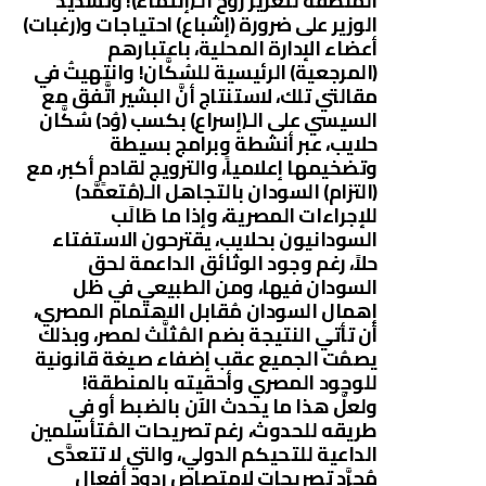
المنطقة لتعزيز روح الـ(إنتماء)! وتشديد
الوزير على ضرورة (إشباع) احتياجات و(رغبات)
أعضاء الإدارة المحلية، باعتبارهم
(المرجعية) الرئيسية للسُكَّان! وانتهيتُ في
مقالتي تلك، لاستنتاج أنَّ البشير اتَّفق مع
السيسي على الـ(إسراع) بكسب (وُد) سُكَّان
حلايب، عبر أنشطة وبرامج بسيطة
وتضخيمها إعلامياً، والترويج لقادمٍ أكبر، مع
(التزام) السودان بالتجاهل الـ(مُتعمَّد)
للإجراءات المصرية، وإذا ما طَالَب
السودانيون بحلايب، يقترحون الاستفتاء
حلاً، رغم وجود الوثائق الداعمة لحق
السودان فيها، ومن الطبيعي في ظل
إهمال السودان مُقابل الاهتمام المصري،
أن تأتي النتيجة بضم المُثلَّث لمصر، وبذلك
يصمُت الجميع عقب إضفاء صيغة قانونية
للوجود المصري وأحقيته بالمنطقة!
ولعلَّ هذا ما يحدث الآن بالضبط أو في
طريقه للحدوث، رغم تصريحات المُتأسلمين
الداعية للتحيكم الدولي، والتي لا تتعدَّى
مُجرَّد تصريحات لامتصاص ردود أفعال