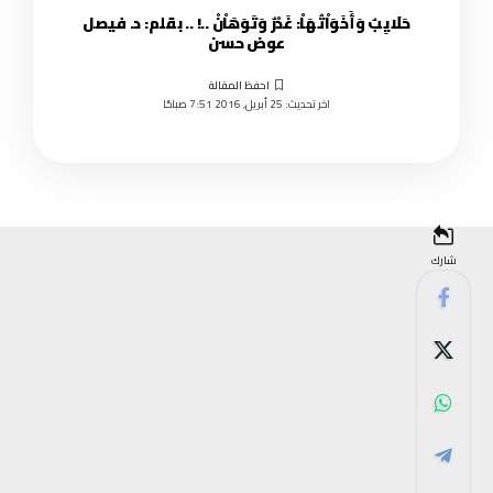
حَلَايِبٌ وَأَخَوَاْتُهَاْ: غَدْرٌ وَتَوَهَاْنْ ..! .. بقلم: د. فيصل
عوض حسن
اخر تحديث: 25 أبريل, 2016 7:51 صباحًا
شارك