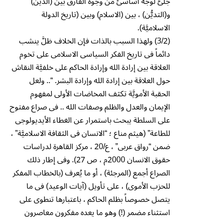
جلىٌّ لوجه أساسىٍّ من وجوه الفارق بين (الدين)
و(التديُّن) ، بين (الاسلام) وبين (تاريخ الدولة
الاسلاميَّة).
(3/2) ولهذا السبب بالذات فإن الخلاف ظلَّ ينشب
دائماً فى تاريخ الفكر السياسى الاسلامى على تخوم
العلاقة بين إرادة الله وإرادة الحاكم على خلفيَّة النقاش
حول العلاقة بين إرادة الله وإرادة البشر. “.. ولعل
الحقبة الأمويَّة تكثف المخاضات الأولى لمفهوم
الإيمان والعدل والظلم وصفات الله .. فى صراع مفتوح
على السلطة يبحث باستمرار عن الغطاء الأيديولوجى
للطاعة” (هيثم مناع ؛ “الانسان فى الثقافة الاسلاميَّة” ،
ضمن “رواق عربى” ، ع/20 ، مركز القاهرة لدراسات
حقوق الانسان 2000م ، ص 27). وفى إطار ذلك
الصراع أجمع (المرجئة) ، أو ما يُعرف (بالخطاب المفكر
للحزب الأموى) ، على تأويل (آيات الوعيد) فى ما
يتصل خصوصاً بظلم الحاكم ، باعتبارها تنطوى على
استثناء مضمر (!) وهو ما يعده مفكرون معاصرون