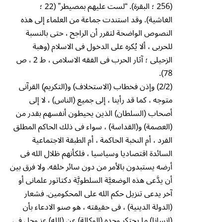
(256 ؛ البقرة). “لست عليهم بمصيطر” (22 ؛
الغاشية). وقد استندت جماعة من العلماء إلى هذه
النصوص الواضحة لتقرر أن الراجح ، حتى بالنسبة
للحربى ، ألا يُكره على الدخول فى الاسلام (وهبة
الزحيلى ؛ آثار الحرب فى الفقه الاسلامى ، ط 2 ، ص
78).
(2/2) وإذن فخطاب (الاستخلاف) و(التكريم) القرآنى
متوجه ، كما قد رأينا ، إلى جميع (الناس) ، لا إلى
أصحاب (السلطان) الذين يحيطون أنفسهم بقدر من
(العصمة) و(القداسة) ، سواء فى ذلك الحاكم المطلق
الفرد ، أم النخبة الحاكمة ، أم الطبقة الاجتماعية
السائدة اقتصاديا وسياسيا ، فلكأنهم ظلال الله فى
أرضه يستبدون بالأمر من دون سائر خلقه. ولا فرق بين
أن يدَّعى هذه الوضعيَّة السلطويَّة دكتاتور علمانى أو
آخر يدعى تنزيل حكم الله على المحكومين. فشعار
(الدولة الدينية) ، فى حقيقته ، هو صنو الادعاء بأن
(إنسانا) ما يحتكر وحده (الوكالة) عن (الله) عز وجل فى