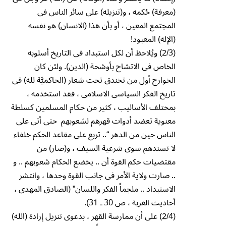
(معرفة) حُكمه ، و(تنزيله) على سائر الناس فى
المجتمع المعين ، أو بأن هذا (الانسان) هو نفسه
(الإله) المعبود!
(2/3) ويُلاحظ أن لكل استبداد فى التاريخ أسلوبه
الخاص فى الاتشاح بأوشحة (الدين). ولئن كان
الخوارج أول من تخندق تحت شعار (الحاكميَّة لله) فى
تاريخ الفكر السياسى الاسلامى ، فقد استخدمه ،
بمختلف الأساليب ، كثير من حكام المسلمين كسلطة
معنوية تعضد أدوات قهرهم لشعوبهم حتى أتى على
الناس حين من الدهر “.. تربع على مقاعد الحكم خلفاء
لا تسندهم سوى شرعية السيف ، و(صار) من
مقتضيات حكم القوة أن .. يخضع الحكام شعوبهم .. و
.. صارت ولاية الأمر فى جانب القوة وحدها ، وانتشر
الاستبداد .. ملجماً الفكر واللسان” (الصادق المهدى ،
أحاديث الغربة ، ص 30 ـ 31).
(2/4) على أن ممارسة القهر ، بدعوى تنزيل إرادة (الله)