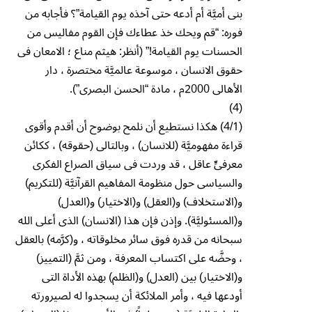
بنى أميَّة أم أدعه حتى آخذه يوم القيامة”؟ فأجابه من
فوره: “قم ويحك خذ عطاءك فإن القوم مفاليس من
الحسنات يوم القيامة!” (أنظر: هيثم مناع ؛ الامعان فى
حقوق الانسان ، موسوعة عالميَّة مختصرة ، دار
الأهالى 2000م ، مادة “الحسن البصرى”).
(4)
(4/1) هكذا نستطيع أن نلمح بوضوح أن أقدم وأقوى
قراءة مفهوميَّة (للانسان) ، وبالتالى (حقوقه) ، ككائن
معرفىٍّ عاقل ، قد وردت فى سياق الصراع الفكرى
والسياسى حول منظومة المفاهيم القرآنيَّة (للتكريم)
و(الاستخلاف) و(العقل) و(الاختيار) و(العدل)
و(المسئوليَّة). وإذن فإن هذا (الانسان) الذى أعلى الله
سبحانه من قدره فوق سائر مخلوقاته ، و(كرَّمه) بالعقل
، وحضَّه على اكتساب المعرفة ، ومن ثمَّ (التمييز)
و(الاختيار) بين (العدل) و(الظلم) بهذه الأداة التى
أودعها فيه ، وأمر الملائكة أن يسجدوا له لصيرورته