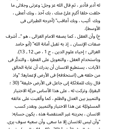
له أدبر فأدبر ، ثم قال الله عز وجل: وعزتى وجلالى ما
خلقت خلقا أكرم علىَّ منك ، بك آخذ ، وبك أعطى ،
وبك أثيب ، وبك أعاقب” (أخرجه الطبرانى فى
الأوسط).
ج/ وأن العقل ، كما يصفه الامام الغزالى ، هو “.. أشرف
صفات الإنسان .. إذ به تقبل أمانة الله” (أبو حامد
الغزالى ؛ إحياء علوم الدين ، ج 1 ، ص 12 ـ 13).
وباستخدام العقل ، والتعويل على الفطرة ، والتدبُّر فى
الآيات ، يستطيع الانسان أن يدرك أن غاية الخالق
من خلقه هى (استخلافه) فى الأرض لإعمارها: “واذ
قال ربك للملائكة إنى جاعل فى الأرض خليفة” (30 ؛
البقرة). وتركت له ، على هذا الأساس حريَّة الاختيار
والتمييز بين العدل والظلم ، كما وألقيت على عاتقه
المسئوليَّة عن هذا الاختيار والتمييز. وبقدر كسب
الانسان ، بحريته غير المنتقصة هذه ، يكون حسابه:
“وأن ليس للانسان إلا ما سعى. وأن سعيه سوف يرى.