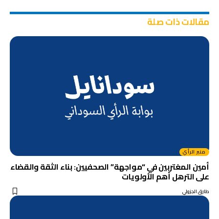
مقالات ذات صلة
منبر الرأي
أمين المغتربين في “مواجهة” الصحفيين: بناء الثقة والقضاء
على الترهل أهم الأولويات
طارق الجزولي