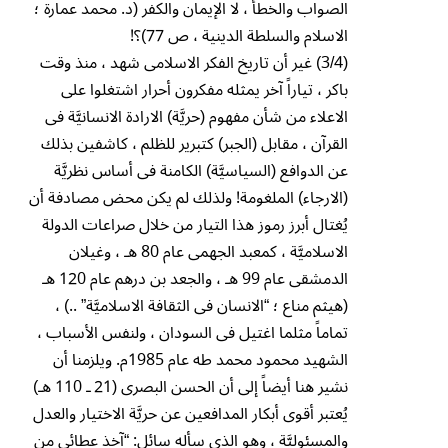
الصواب والخطأ ، لا الإيمان والكفر (د. محمد عمارة ؛
الاسلام والسلطة الدينية ، ص 77)؟!
(3/4) غير أن تاريخ الفكر الاسلامى شهد ، منذ وقت
باكر ، تياراً آخر يمثله مفكرون أحرار اشتغلوا على
الاعلاء من شأن مفهوم (حريَّة) الارادة الانسانيَّة فى
القرآن ، مقابل (الجبر) كتبرير للظلم ، كاشفين بذلك
عن الدوافع (السياسيَّة) الكامنة فى أساس نظريَّة
(الارجاء) الملغومة! ولذلك لم يكن محض مصادفة أن
يُغتال أبرز رموز هذا التيار من خلال صراعات الدولة
الاسلاميَّة ، كمعبد الجهمى عام 80 هـ ، وغيلان
الدمشقى عام 99 هـ ، والجعد بن درهم عام 120 هـ
(هيثم مناع ؛ “الانسان فى الثقافة الاسلاميَّة” ..) ،
تماماً مثلما اغتيل فى السودان ، ولنفس الأسباب ،
الشهيد محمود محمد طه عام 1985م. ويلزمنا أن
نشير هنا أيضاً إلى أن الحسن البصرى (21 ـ 110 هـ)
يُعتبر أقوى أبكار المدافعين عن حريَّة الاختيار والعدل
والمسئوليَّة ، وهو الذى سأله سائل: “آخذ عطائى من