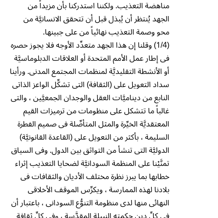
مناهضة التعذيب. ولكننا استدركنا بأن مزيداً من
الجهد يُنتظر أن يُبذل قبل أن تتحقق الانسانيَّة من
محو وصمة التعذيب نهائياً من على جبينها.
(1/4) وقلنا إن هذا الجهد متعدِّد الأوجه فلا يجوز حصره
فى إطار عمل الأمم المتحدة أو العلاقات الدبلوماسيَّة
أو الأنشطة التقليديَّة لمنظمات المجتمع المدنى. ورأينا
سداد التعويل على (الثقافة) التى تشكِّل الواعز الذاتى
النابع من ديناميَّات العقل والوجدان الجمعيَّين ، والتى
غالباً ما تتشكل على منظومات من ترميزات القيم
المعتقديَّة الخيِّرة والمثل المتأصِّلة فى صميم الفطرة
السليمة ، بأكثر من التعويل على (القاعدة القانونيَّة)
الدوليَّة التى تنشأ من التواثق بين الدول. وفى السياق
تمنَّيْنا على المنظمة السودانيَّة لضحايا التعذيب إثراء
خطابها بما يبرز نظرة مختلف الأديان والثقافات فى
بلادنا لهذه الممارسة ، ويكرِّس الموقف الأخلاقى
النهائى منها لدى منظومة التنوُّع السودانى ، باعتبار أن
فى كلِّ دين حكمته النبيلة المقدَّسة ، وفى كلِّ ثقافة