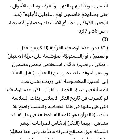
الحسى ، ويذللونهم بالقهر ، والقوة ، وسلب الأموال ،
حتى يجعلوهم خاضعين لهم ، عاملين لأجلهم” (عبد
الرحمن الكواكبى ؛ طبائع الاستبداد ومصارع الاستعباد
، ص 36 و 37).
(3)
(3/1) من هذه الوضعيَّة القرآنيَّة (للتكريم بالعقل
والفطرة) ، أو (المسئوليَّة المؤسَّسة على حريَّة الاختيار)
، يمكن ، وبصورة عامَّة ، استخلاص مجمل مضمون
وجوهر الموقف الاسلامى من (التعذيب) قبل النفاذ
إلى الصورة المخصوصة التى وردت بشأن هذه
المسألة فى سياق الخطاب القرآنى. لكن هذه الوضعيَّة
لم تنسرب فى تاريخ الفكر الاسلامى بذات السلاسة
التى هى عليها فى هذا الخطاب. والسبب واضح بلا
شك ، (فالقرآن) هو كلمة الله المطلقة فى عليائه اللا
متناهى ، بينما (الفكر) إنعكاس لصراعات البشر
النسبيَّة حول مصالح دنيويَّة محدَّدة. وفى هذا تمظهُرٌ