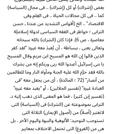
بعض (إشراك) أو كل (إشراك) .. فى مجال (السياسة)
كما .. فى كل مجالات الحياة .. فى العِلم وفى
الاقتصاد” .. الخ (أقواس التشديد من عندنا ـ حسن
الترابى ؛ خواطر فى الفقه السياسى لدولة إسلاميَّة
معاصرة ، ص 6). فإذا كان (الشرك) بالله سبحانه
وتعالى يعنى ، ببساطة ، أن يُعبدَ معه غيره: “لقد كفر
الذين قالوا إن الله هو المسيح ابن مريم وقال المسيح
يا بنى إسرائيل أعبدوا الله ربى وربكم إنه من يشرك
بالله فقد حرَّم الله عليه الجنة ومأواه النار وما للظالمين
من أنصار” (72 ؛ المائدة) ، أى من يجعل معه “فى
العبادة غيره” (تفسير الجلالين) ، أو “يعبد معه غيره”
(تفسير إبن كثير) ، فما هو المعنى الذى ذهب إليه د.
الترابى بموضوعته عن (الشرك) فى (السياسة) التى
لاتعتبر (أصلاً) من (أصول الإيمان) الثلاثة التى
تستوجب التوحيد: الألوهية والنبوة واليوم الآخر ، بل
هى من (الفروع) التى تحتمل الاختلاف بمعايير