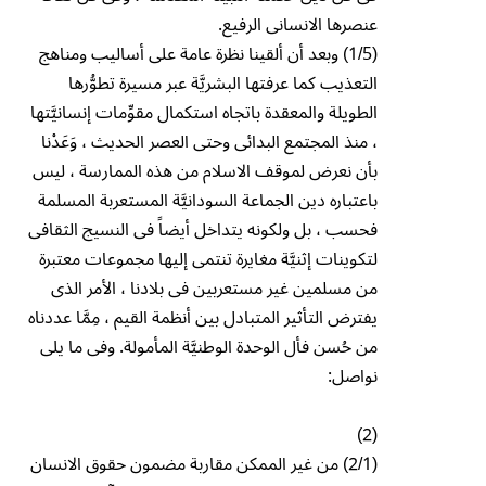
عنصرها الانسانى الرفيع.
(1/5) وبعد أن ألقينا نظرة عامة على أساليب ومناهج
التعذيب كما عرفتها البشريَّة عبر مسيرة تطوُّرها
الطويلة والمعقدة باتجاه استكمال مقوِّمات إنسانيَّتها
، منذ المجتمع البدائى وحتى العصر الحديث ، وَعَدْنا
بأن نعرض لموقف الاسلام من هذه الممارسة ، ليس
باعتباره دين الجماعة السودانيَّة المستعربة المسلمة
فحسب ، بل ولكونه يتداخل أيضاً فى النسيج الثقافى
لتكوينات إثنيَّة مغايرة تنتمى إليها مجموعات معتبرة
من مسلمين غير مستعربين فى بلادنا ، الأمر الذى
يفترض التأثير المتبادل بين أنظمة القيم ، مِمَّا عددناه
من حُسن فأل الوحدة الوطنيَّة المأمولة. وفى ما يلى
نواصل:
(2)
(2/1) من غير الممكن مقاربة مضمون حقوق الانسان