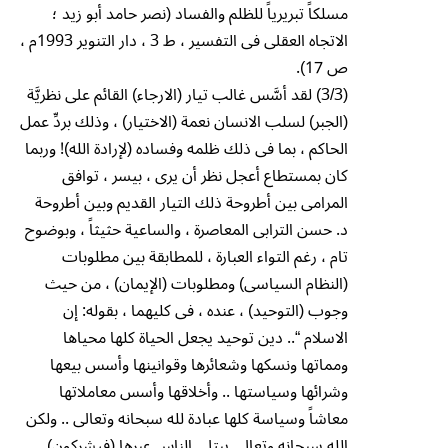
مسلكاً تبريرياً للظلم والفساد (نصر حامد أبو زيد ؛
الاتجاه العقلى فى التفسير ، ط 3 ، دار التنوير 1993م ،
ص 17).
(3/3) لقد أسَّس غالب تيار (الارجاء) القائم على نظريَّة
(الجبر) لسلب الانسان نعمة (الاختيار) ، وذلك بردِّ عمل
الحاكم ، بما فى ذلك ظلمه وفساده (لإرادة الله)! وربما
كان بمستطاع أعجل نظر أن يرى ، بيسر ، توافق
المرامى بين أطروحة ذلك التيار القديم وبين أطروحة
د. حسن الترابى المعاصرة ، والساعية حثيثاً ، وبوضوح
تام ، رغم التواء العبارة ، للمطابقة بين مطلوبات
(النظام السياسى) ومطلوبات (الإيمان) ، من حيث
وجوب (التوحيد) ، عنده ، فى كليهما ، بقوله: إن
الاسلام “.. دين توحيد يجعل الحياة كلها محياها
ومماتها ونسكها وشعائرها وقوانينها وأسس بيعها
وشرائها وسياستها .. وأخلاقها وأسس معاملاتها
معاشاً وسياسة كلها عبادة لله سبحانه وتعالى .. ولكن
الله سبحانه وتعالى يبتلى الناس عبرها (فيشركون)