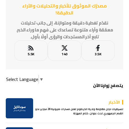
مصدرُك الموثوق للأخبار والتحليلات والآراء
الدقيقة!
نقدّم تغطية دقيقة ومتوازنة، إلى جانب تحليلات
معمّقة وآراء متنوعة تساعدك على فهم ما وراء الخبر.
تابع آخر المستجدات والرؤى أولًا بأول.
5.5K
140
3.5K
Select Language
▼
يتصفح زوارنا الآن
الأخبار
تنسيقيات لجان مقاومة ولاية الخرطوم تعلن مسارات مليونية 28 فبراير نحو
القصر الجمهوري تحت عنوان: ختام المهزلة