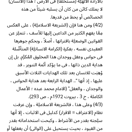
بالارادة الالهيَّة (مستخلفاً) فى الأرض ؛ هذا (الانسان)
لا يملك كائن من كان أن يسلبه شيئاً من هذه
الخصائص أو يحط من قدرها.
(4/2) ومن هنا فإن (الشريعة الاسلاميَّة) ، على العكس
مِمَّا يفهم الكثير من الداعين إليها للأسف ، تتميَّز عن
القوانين الوضعيَّة باقترانها ، أصلاً ، وبحكم جوهرها
العقيدى نفسه ، بفكرة (الكرامة الانسانيَّة) المتأصِّلة
فى حواس وعقل ووجدان هذا المخلوق المُكرَّم. بل إن
هداية الدين ذاتها ، فى ما يؤكد أئمة التنوير ، قد
وُهِبَت للانسان بعد تلك الهدايات الثلاث الأسبق
عليها ، إذ أنها “.. الهداية الرابعة بعد هداية الحواس ،
والوجدان ، والعقل” (الامام محمد عبده ؛ الأعمال
الكاملة ، ج 3 ، بيروت 1972م ، ص 293).
(4/3) وعلى هذا ، فالشريعة الاسلاميَّة ، وإن عرفت
نظام (الاعتراف = الاقرار) كدليل فى الاثبات ، إلا أنها
سيَّجته بقدر من الأشراط ، وكبحت استخداماته بقدر
من القيود ، بحيث يستحيل على (الوالى) أن يغفلها أو