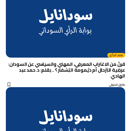
منبر الرأي
قرنٌ من الاغتراب المعرفِي، المهني والسياسي عن السودان:
عرَضِية التِرْحال أم دَيْمومة التِسْفار ؟ .. بقلم: د. حمد عبد
الهادي
طارق الجزولي