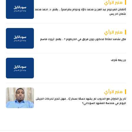
منبر الرأي
(الفنان المرحوم عبد العزيز محمد داؤد ودوام بطراهم) .. بقلم: د. احمد محمد
عثمان ادريس
منبر الرأي
متى نشاهد تمثالاً للدكتور جون قرنق في الخرطوم ؟ .. بقلم: ثروت قاسم
جريمة شرف
منبر الرأي
تاريخ الكيزان مع الحروب لم يشهد حسمًا عسكريًا.. فهل تنجح تحركات الجيش
اليوم في هندسة المشهد السوداني؟