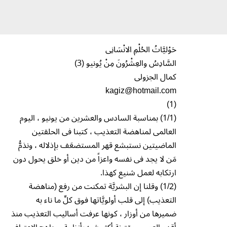
حَوْليَّاتُ الحُلْمِ الانْسَانِى
السَّادِسُ والعِشْرُونَ مِنْ يُونيو (3)
كمال الجزولى
kagiz@hotmail.com
(1)
(1/1) بمناسبة السادس والعشرين من يونيو ، اليوم
العالمى لمناهضة التعذيب ، كتبنا فى الحلقتين
الماضيتين نستبشع قهر المستضعَف بإذلاله ، ونذمُّ
مَن لا يجد فى نفسه واعزاً من دين أو خلق يحول دون
ارتكابه لعمل شنيع كهذا.
(1/2) وقلنا إن البشريَّة تمكنت من رفع (مناهضة
التعذيب) إلى قلب أولويَّاتها فوق كلِّ ما ناء به
ضميرها من أوزار ، كونها عرفت أساليب التعذيب منذ