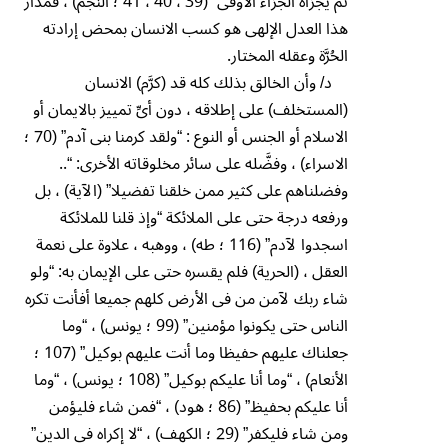
ثم يجزاه الجزاء الأوفى” (39 ، 40 ، 41 ؛ النجم) ، فمدار
هذا العدل الإلهى هو كسب الانسان بمحض إرادته
الحُرَّة وعقله المختار.
د/ وأن الخالق بذلك كله قد (كرَّم) الانسان
(المستخلف) على إطلاقه ، دون أىِّ تمييز بالايمان أو
الاسلام أو الجنس أو النوع : “ولقد كرمنا بنى آدم” (70 ؛
الاسراء) ، وفضَّله على سائر مخلوقاته الأخرى: “..
وفضلناهم على كثير ممن خلقنا تفضيلا” (الآية) ، بل
ورفعه درجة حتى على الملائكة “وإذ قلنا للملائكة
اسجدوا لآدم” (116 ؛ طه) ، ووهبه ، علاوة على نعمة
العقل ، (الحرية) فلم يقسره حتى على الإيمان به: “ولو
شاء ربك لآمن من فى الأرض كلهم جميعا أفأنت تكره
الناس حتى يكونوا مؤمنين” (99 ؛ يونس) ، “وما
جعلناك عليهم حفيظا وما أنت عليهم بوكيل” (107 ؛
الأنعام) ، “وما أنا عليكم بوكيل” (108 ؛ يونس) ، “وما
أنا عليكم بحفيظ” (86 ؛ هود) ، “فمن شاء فليؤمن
ومن شاء فليكفر” (29 ؛ الكهف) ، “لا إكراه فى الدين”