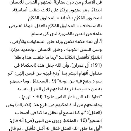
فى الاسلام من دون مقاربة المفهوم القرآنى للانسان
ابتداءً. وهو مفهوم يرتكز على ثلاث شعَب أساسيَّة:
المخلوق المُكرَّم بالأمانة = المخلوق المُكرَّم
بالاستخلاف = المخلوق المُكرَّم بالعقل. فمِمَّا يُفترض
علمه من الدين بالضرورة لدى كل مسلم:
أ/ أن ثمة حكمة تكمن وراء خلق السماوات والأرض ،
وسن السنن الكونية ، وخلق الانسان ، وتحديد مركزه
المُمَيَّز كأفضل الكائنات: “ربنا ما خلقت هذا باطلا”
(191؛ آل عمران). وأن الله جعل هذه (الحكمة) فى
متناول أفهام البشر بما أودع فيهم من قبس إلهى: “ثم
سواه ونفخ فيه من روحه” (9 ؛ السجدة) ، وما خصهم
به من خصيصة قرينة لخلقهم قبل التنزيل نفسه:
“فطرة الله التى فطر الناس عليها” (30 ؛ الروم) ،
ومامنحهم من أداة تمكنهم من بلوغ هذا (الادراك) وهى
(العقل): “لو كنا نسمع أو نعقل ما كنا فى أصحاب
السعير” (10 ؛ الملك). وروى عن النبى (ص) أنه قال:
“أول ما خلق الله العقل فقال له أقبل فأقبل ، ثم قال