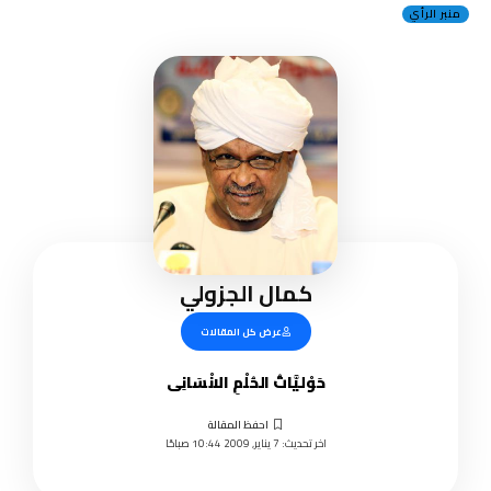
منبر الرأي
كمال الجزولي
عرض كل المقالات
حَوْليَّاتُ الحُلْمِ الانْسَانِى
اخر تحديث: 7 يناير, 2009 10:44 صباحًا