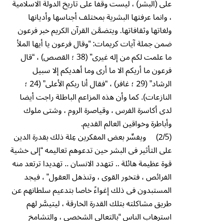
على (البشر) ، ليست وقفاً على تاريخ الدولة الاسلامية
، وانما عرفتها البشرية بمختلف أجناسها وأديانها
ولغاتها وثقافاتها. ويتضمَّن القرآن الكريم خبر فرعون
ضمن جملة آيات كريمات: “وقال فرعون يا أيها الملأ
ما علمت لكم من إله غيرى” (38 ؛ القصص) ، “قال
فرعون ما أريكم الا ما أرى وما أهديكم إلا سبيل
الرشاد” (29 ؛ غافر) ، “فقال أنا ربكم الأعلى” (24 ؛
النازعات). كما وأن هذه المزاعم الباطلة راجت أيضا
لدى أكاسرة الفرس ، وقياصرة الروم ، وشتى ملوك
وأباطرة وخواقين العالم القديم.
(2/5) ويفسِّر بعض المفكرين عِلة ذلك بقدرة الدين
على التأثير فى البشر حين تدعوهم تعاليمه “إلى خشية
قوة عظيمة هائلة .. تتهدد الانسان .. تهديدا ترتعد منه
الفرائص ، فتخور القوى ، وتنذهل العقول” ، فيجد
المستبدون فى ذلك إغواءً خاصا بتدعيم سلطانهم عن
طريق مشاكلته بتلك القدرة الخارقة ، ليتيسَّر لهم
استرهاب الناس “بالتعالى الشخصى ، والتشامخ