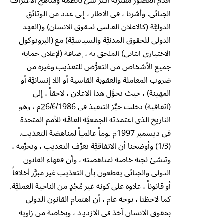
أقدم العصور مقترنة أكثر شئ بأنظمة ومناهج الاعتراف
الجنائى. وأشرنا ، فى الاطار ، إلى عدد من الوثائق
الدوليَّة (كالاعلان العالمى لحقوق الانسان) و(العهد
الدولى للحقوق المدنيَّة والسياسيَّة) مع (البروتوكول
الاختيارى الثانى) الملحق به ، إضافة (لإعلان حماية
جميع الأشخاص من التعرُّض للتعذيب وغيره من
ضروب المعاملة والعقوبة القاسية أو اللا إنسانيَّة أو
المهينة) ، حيث تحوَّل هذا الاعلان ، لاحقاً ، إلى
(اتفاقية) دخلت حيِّز التنفيذ فى 26/6/1986م ، وهو
التاريخ الذى اعتمدته الجمعيَّة العامَّة للأمم المتحدة
فى ديسمبر 1997م يوماً عالمياً لمناهضة التعذيب.
(1/3) وأوضحنا أن الاتفاقيَّة تعرِّف التعذيب ، وتحرِّمه ،
وتنشئ لجنة خاصة لمناهضته ، وأن فقهاء القانون
الدولى والجنائى يقطعون بأن التعذيب غير مبرَّر أخلاقاً
أو قانوناً ، علاوة على كونه غير مُجْدٍ من الناحية العمليَّة.
كما لاحظنا ، بوجه عام ، أن اهتمام القانون الدولى
بحقوق الانسان آخذ فى الازدياد ، وبخاصة من زاوية