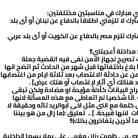
ا تلزمني اطلاقاً بالدفاع عن لبنان أو أى بلد
 تلزم مصر بالدفاع عن الكويت أو أى بلد عربي
 تصريح لجهاز الامن نفى فيه القضية جملة
لاغ باختفائها قبل شهر من الحادث ثم اتضح انها
عن عن حادثة الاغتصاب بعد ثلاثة ايام من اغتصابها
 هنالك أي آثار لإغتصاب أو هتك عرض] .
راج البيانات كأدلة مؤيدة او مضادة ولكن تبقى
ة .انا شخصيا لم اتعاطى مع هذه المسألة لانها
كلمة مع اننى مثل اخى ابوالريد تائه وحقيقة لا
لانها قبيحة. ] .. تعليق :(ما زال من هو بيننا
 آخرين يتفاخرون بذلك)!!
ضي ربي ظهرت رزان مغربي على بملا بسها الداخلية