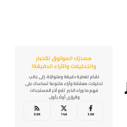
مصدرُك الموثوق للأخبار
والتحليلات والآراء الدقيقة!
نقدّم تغطية دقيقة ومتوازنة، إلى جانب
تحليلات معمّقة وآراء متنوعة تساعدك على
فهم ما وراء الخبر. تابع آخر المستجدات
والرؤى أولًا بأول.
5.5K
140
3.5K