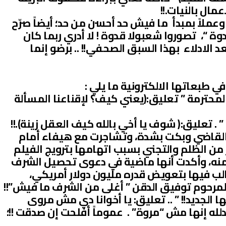
مال بالنيات.!!
لاً بمبدأ ما فيش حد أحسن من حد؛ أيضاً صرّح
دوة “، تصوروا شعبولا قدوة ! لا أدري ربما كان
 الادلاء بهذا السبق الصحفي!! .. برضو إنما
لمحترمة ” تعليق:(يعني كيف؟ لإقناعنا المسألة
 ” . تعليق:( شوف يا أخي بالله كيف العقل زينة).!!
اح القاضي وبكت بشدة، وتشاجرت مع هيفاء أمام
من الظلم والتجني بسبب اتهامها بترويج الفيلم
ا منه، وأكدت أنها ماضية في دعوى تحصيل الشرف
الب فيها بتعويض قدره مليون دولار أمريكي،
لمرحوم توفيق الدقن ” أغلى من الشرف ما فيش”!!
 الجديد!! ” .. تعليق: يا أخوانا دي مش مروى
مدلله إنها مش “مروة” . عموماً أفلحت إن صدقت !!؛