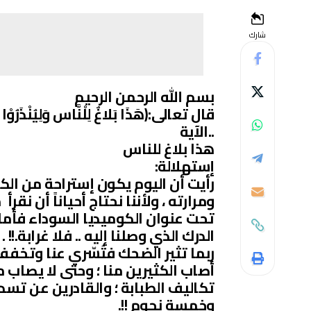
شارك
بسم الله الرحمن الرحيم
قال تعالى:(هَذَا بَلاغٌ لِلْنَّاس وَلِيُنْذَرُوْا بِه و
..الآية
هذا بلاغ للناس
إستهلالة:
رأيت أن اليوم يكون إستراحة من ال
ومرارته ، ولأننا نحتاج أحياناً أن ن
تحت عنوان الكوميديا السوداء فأما 
الدرك الذي وصلنا إليه .. فلا غرابة.!
ربما تثير الضحك فتُسّري عنا وتخ
أصاب الكثيرين منا ؛ وحتى لا يصاب
تكاليف الطبابة ؛ والقادرين عن تسد
وخمسة نجوم !!.