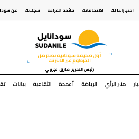
اختياراتنا لك
اهتماماتك
قائمة القراءة
سجلاتك
عن سودان
أول صحيفة سودانية تصدر من
الخرطوم عبر الانترنت
رئيس التحرير: طارق الجزولي
بار
منبر الرأي
الرياضة
أعمدة
الثقافية
بيانات
تقا