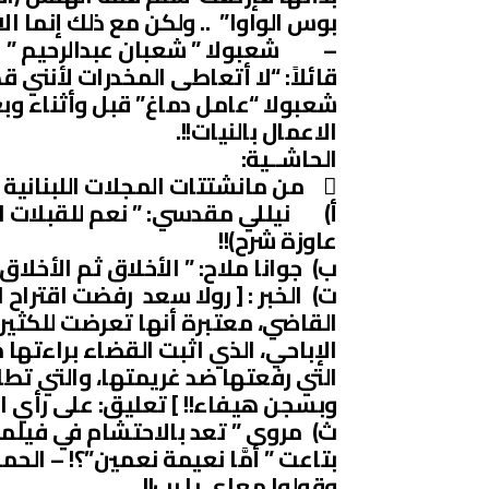
بوس الواوا” .. ولكن مع ذلك إنما الاع
– شعبولا ” شعبان عبدالرحيم ” وعم
قائلاً: “لا أتعاطى المخدرات لأنني ق
شعبولا “عامل دماغ” قبل وأثناء وبعد
الاعمال بالنيات!!.
الحاشــية:
 من مانشتتات المجلات اللبنانية في طبعاتها الالكترونية ما يلي :
أ‌) نيللي مقدسي: ” نعم للقبلات ا
عاوزة شرح)!!
ب‌) جوانا ملاح: ” الأخلاق ثم الأخلاق
ت‌) الخبر : [ رولا سعد رفضت اقتر
القاضي، معتبرة أنها تعرضت للكثير 
الإباحي، الذي اثبت القضاء براءته
التي رفعتها ضد غريمتها، والتي تط
وبسجن هيفاء!! ] تعليق: على رأي ا
ث‌) مروى ” تعد بالاحتشام في فيلمها
بتاعت ” أمَّا نعيمة نعمين”؟! – الح
وقولوا معاي يا رب!!