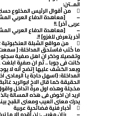
المــتن:
 من أقوال الرئيس المخلوع حسني مبارك في مناسبتين مختلفتين:
– [معاهدة الدفاع العربي المشترك ل
عربى آخر] .!!
– [معاهدة الدفاع العربي المشترك
آخر يتعرض للغزو] !!.
 من مواقع الشبلة العنكبوتية ؛ مداخلة أعجبتني!!
ما كُتب فاستحق المداخلة: [ سمعت
وتفصيلا وذكر ان اهل صفية سجلوا ب
كانت فى جوبا .. ثم ان صفية ابلغت 
وبعد الكشف عليها إتضح أنه لا يوجد
المداخلة: {اسهل حاجة يا الرمادى اخ
الحقيقة كما قال الاخ ابوالريد غائب
مخجلة وهذه اول مرة اتداخل واقول 
اريد ان اخوض فى هذه المسالة بالذات 
يدرك معنى العيب ومعنى القبح بينما
 أخبار فنية فضائحية عربية
– رزان مغربي: لن أقدم إلا ما يُر