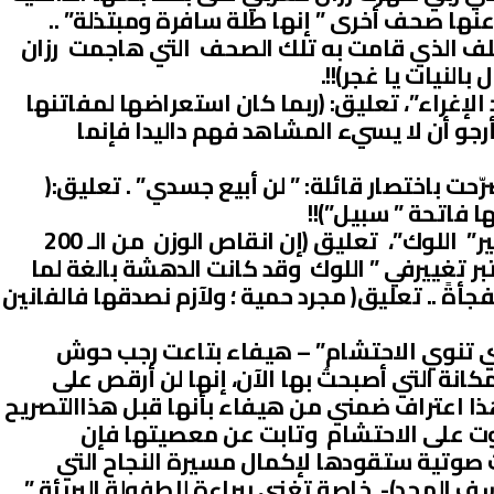
عنها صحف أخرى ” إنها طلة سافرة ومبتذلة” ..
خلف الذي قامت به تلك الصحف التي هاجمت رزان
 بالنيات يا غجر)!!.
لإغراء”، تعليق: (ربما كان استعراضها لمفاتنها
أرجو أن لا يسيء المشاهد فهم داليدا فإنما
 باختصار قائلة: ” لن أبيع جسدي” . تعليق:(
ا فاتحة ” سبيل”)!!
– تقول ديانا كرزون: “أنا ضد تغيير” اللوك”، تعليق (إن انقاص الوزن من الـ 200
كيلو غرام لا يعتبر تغييرفي ” اللوك وقد كانت الدهشة بالغة لما
أةً .. تعليق( مجرد حمية ؛ ولآزم نصدقها فالفانين
تنوي الاحتشام” – هيفاء بتاعت رجب حوش
كانة التي أصبحتُ بها الآن، إنها لن أرقص على
 هذا اعتراف ضمني من هيفاء بأنها قبل هذاالتصريح
نوت على الاحتشام وتابت عن معصيتها فإن
صوتية ستقودها لإكمال مسيرة النجاح التي
ف المجد)- خاصة تغني ببراءة للطفولة البريئة ”