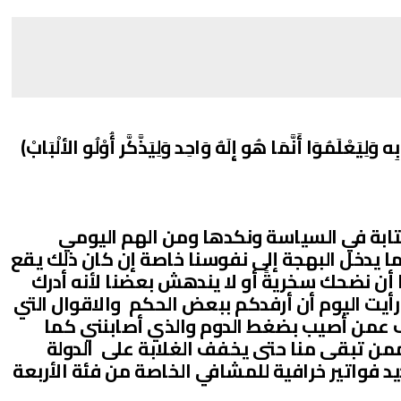
َلِيَعْلَمُوَا أَنَّمَا هُو إِلَهٌ وَاحِد وَلِيَذَّكَّر أُوْلُو الألْبَابْ)
كتابة في السياسة ونكدها ومن الهم اليومي
قرأ ما يدخل البهجة إلى نفوسنا خاصة إن كان ذلك يقع
أن نضحك سخريةً أو لا يندهش بعضنا لأنه أدرك
! . رأيت اليوم أن أرفدكم ببعض الحكم والاقوال التي
فف عمن أصيب بضغط الدوم والذي أصابنني كما
 ممن تبقى منا حتى يخفف الغلابة على الدولة
يد فواتير خرافية للمشافي الخاصة من فئة الأربعة