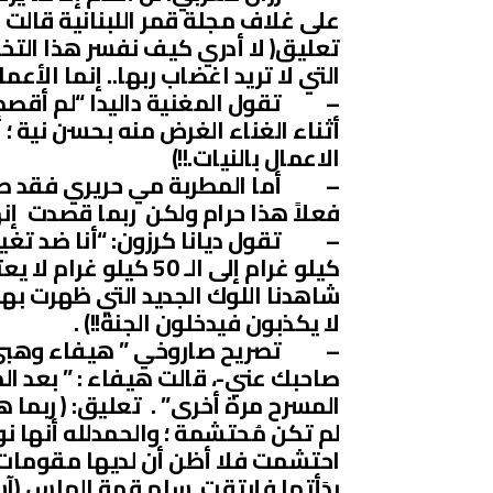
على غلاف مجلة قمر اللبنانية قالت 
تعليق( لا أدري كيف نفسر هذا الت
التي لا تريد اغضاب ربها.. إنما الأعمال
– تقول المغنية داليدا “لم أقصد ا
أثناء الغناء الغرض منه بحسن نية ؛ 
الاعمال بالنيات.!!)
– أما المطربة مي حريري فقد صرّحت
فعلاً هذا حرام ولكن ربما قصدت إنه
كيلو غرام إلى الـ 50 
شاهدنا اللوك الجديد التي ظهرت بهفج
لا يكذبون فيدخلون الجنة!!) .
– تصريح صاروخي ” هيفاء وهبي 
صاحبك عني-، قالت هيفاء : ” بعد الم
المسرح مرة أخرى” . تعليق: ( ربما
لم تكن مُحتشمة ؛ والحمدلله أنها 
احتشمت فلا أظن أن لديها مقومات 
بدَأتها فإرتقت سلم قمة الهلس (آس