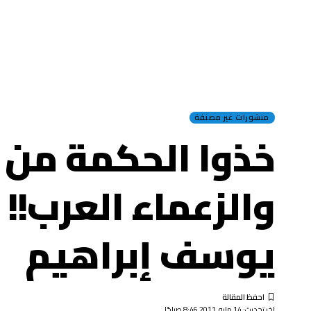
منشورات غير مصنفة
خذوا الحكمة من أ
والزعماء العرب!! .
يوسف إبراهيم
اخر تحديث: 14 مايو, 2011 8:46 صباحًا